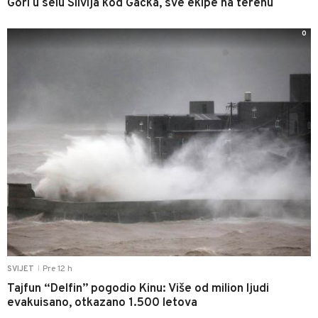
Gori u selu Slivlja kod Gacka, sve ekipe na terenu
0
Pre 12 h
SVIJET
|
Tajfun “Delfin” pogodio Kinu: Više od milion ljudi
evakuisano, otkazano 1.500 letova