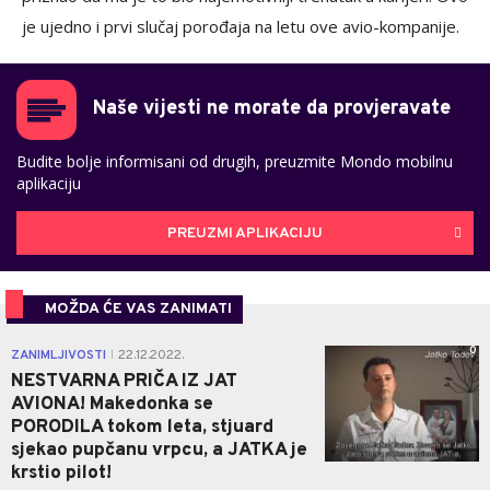
je ujedno i prvi slučaj porođaja na letu ove avio-kompanije.
Naše vijesti ne morate da provjeravate
Budite bolje informisani od drugih, preuzmite Mondo mobilnu
aplikaciju
PREUZMI APLIKACIJU
MOŽDA ĆE VAS ZANIMATI
0
ZANIMLJIVOSTI
22.12.2022.
|
NESTVARNA PRIČA IZ JAT
AVIONA! Makedonka se
PORODILA tokom leta, stjuard
sjekao pupčanu vrpcu, a JATKA je
krstio pilot!