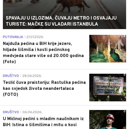
SPAVAJU U IZLOZIMA, ČUVAJU METRO I OSVAJAJU
TURISTE: MAČKE SU VLADARI ISTANBULA
0
PUTOVANJA
21.07.2026.
|
Najduža pećina u BiH krije jezero,
hiljade šišmiša i kosti pećinskog
medvjeda stare više od 20.000 godina
(Foto)
0
DRUŠTVO
28.06.2026.
|
Teslić čuva praistoriju: Rastuška pećina
kao svjedok života neandertalaca
(FOTO)
0
DRUŠTVO
06.06.2026.
|
U Mićinoj pećini s mladim naučnikom iz
BiH: Istina o šišmišima i mitu o kosi