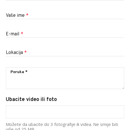
Vaše ime
*
E-mail
*
Lokacija
*
Ubacite video ili foto
Možete da ubacite do 3 fotografije ili videa. Ne smije biti
više od 25 MB.