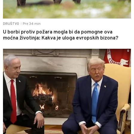
Pre 34 min
DRUŠTVO
|
U borbi protiv požara mogla bi da pomogne ova
moćna životinja: Kakva je uloga evropskih bizona?
0