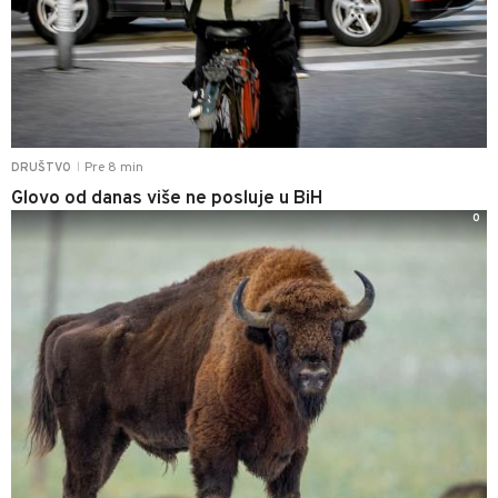
Pre 8 min
DRUŠTVO
|
Glovo od danas više ne posluje u BiH
0