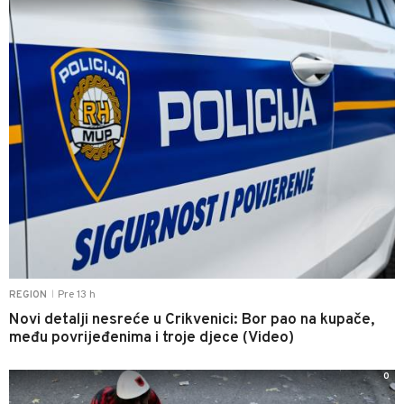
Pre 13 h
REGION
|
Novi detalji nesreće u Crikvenici: Bor pao na kupače,
među povrijeđenima i troje djece (Video)
0