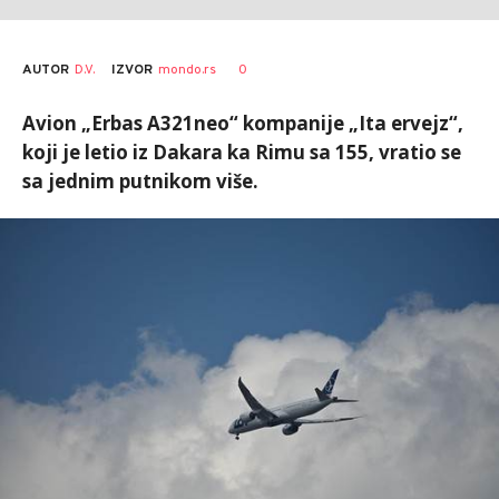
AUTOR
D.V.
0
IZVOR
mondo.rs
Avion „Erbas A321neo“ kompanije „Ita ervejz“,
koji je letio iz Dakara ka Rimu sa 155, vratio se
sa jednim putnikom više.