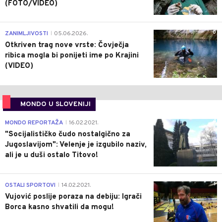
(FOTO/VIDEO)
0
ZANIMLJIVOSTI
05.06.2026.
|
Otkriven trag nove vrste: Čovječja
ribica mogla bi ponijeti ime po Krajini
(VIDEO)
MONDO U SLOVENIJI
4
MONDO REPORTAŽA
16.02.2021.
|
"Socijalističko čudo nostalgično za
Jugoslavijom": Velenje je izgubilo naziv,
ali je u duši ostalo Titovo!
1
OSTALI SPORTOVI
14.02.2021.
|
Vujović poslije poraza na debiju: Igrači
Borca kasno shvatili da mogu!