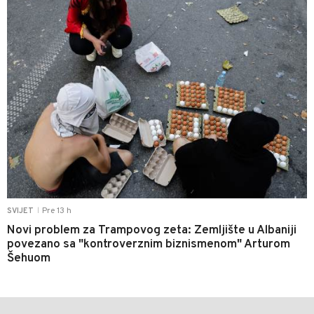
Pre 13 h
SVIJET
|
Novi problem za Trampovog zeta: Zemljište u Albaniji
povezano sa "kontroverznim biznismenom" Arturom
Šehuom