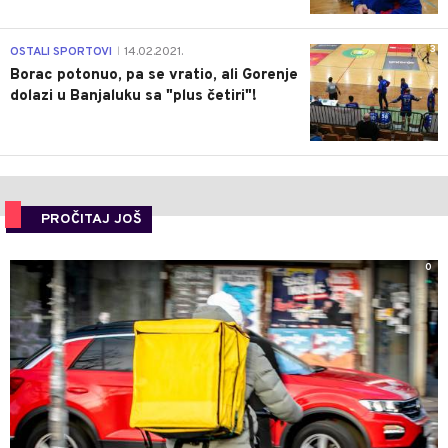
3
OSTALI SPORTOVI
14.02.2021.
|
Borac potonuo, pa se vratio, ali Gorenje
dolazi u Banjaluku sa "plus četiri"!
PROČITAJ JOŠ
0