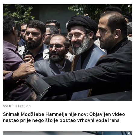
0
Pre 12 h
SVIJET
|
Snimak Modžtabe Hamneija nije nov: Objavljen video
nastao prije nego što je postao vrhovni vođa Irana
0