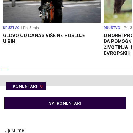
DRUŠTVO
Pre 8 min
DRUŠTVO
Pre 3
|
|
GLOVO OD DANAS VIŠE NE POSLUJE
U BORBI PR
U BIH
DA POMOGNE
ŽIVOTINJA: 
EVROPSKIH 
KOMENTARI
0
SVI KOMENTARI
Upiši ime