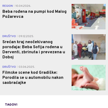
0
REGION
10.04.2026.
|
Beba rođena na pumpi kod Malog
Požarevca
0
DRUŠTVO
09.12.2025.
|
Srećan kraj neočekivanog
porođaja: Beba Sofija rođena u
Derventi, zbrinuta i prevezena u
Doboj
0
DRUŠTVO
03.06.2025.
|
Filmske scene kod Gradiške:
Porodila se u automobilu nakon
saobraćajke
TAGOVI