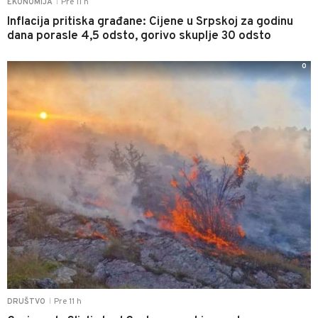
Pre 11 h
EKONOMIJA
|
Inflacija pritiska građane: Cijene u Srpskoj za godinu
dana porasle 4,5 odsto, gorivo skuplje 30 odsto
0
Pre 11 h
DRUŠTVO
|