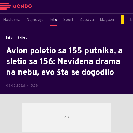
Naslovna
Najnovije
Info
Sport
Zabava
Magazin
M
Info
Svijet
Avion poletio sa 155 putnika, a
sletio sa 156: Neviđena drama
na nebu, evo šta se dogodilo
03.05.2026. / 15:38