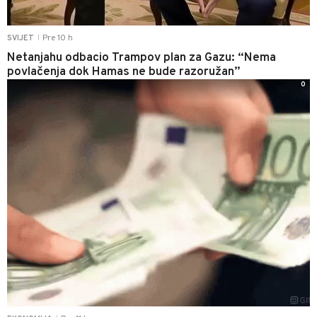
Pre 10 h
SVIJET
|
Netanjahu odbacio Trampov plan za Gazu: “Nema
povlačenja dok Hamas ne bude razoružan”
0