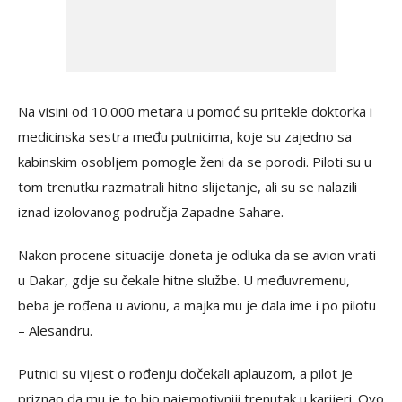
Na visini od 10.000 metara u pomoć su pritekle doktorka i
medicinska sestra među putnicima, koje su zajedno sa
kabinskim osobljem pomogle ženi da se porodi. Piloti su u
tom trenutku razmatrali hitno slijetanje, ali su se nalazili
iznad izolovanog područja Zapadne Sahare.
Nakon procene situacije doneta je odluka da se avion vrati
u Dakar, gdje su čekale hitne službe. U međuvremenu,
beba je rođena u avionu, a majka mu je dala ime i po pilotu
– Alesandru.
Putnici su vijest o rođenju dočekali aplauzom, a pilot je
priznao da mu je to bio najemotivniji trenutak u karijeri. Ovo