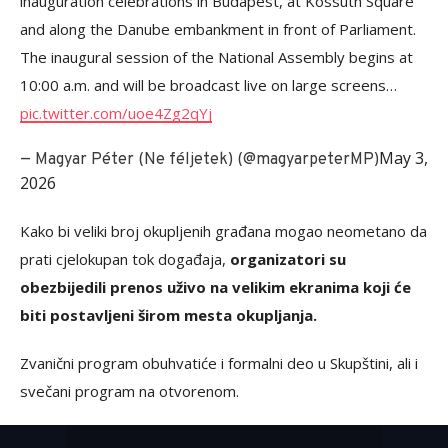
inauguration celebrations in Budapest, at Kossuth Square
and along the Danube embankment in front of Parliament.
The inaugural session of the National Assembly begins at
10:00 a.m. and will be broadcast live on large screens…
pic.twitter.com/uoe4Zg2qYj
May 3,
— Magyar Péter (Ne féljetek) (@magyarpeterMP)
2026
Kako bi veliki broj okupljenih građana mogao neometano da
prati cjelokupan tok događaja,
organizatori su
obezbijedili prenos uživo na velikim ekranima koji će
biti postavljeni širom mesta okupljanja.
Zvanični program obuhvatiće i formalni deo u Skupštini, ali i
svečani program na otvorenom.