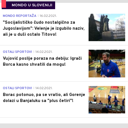
MONDO U SLOVENIJI
4
MONDO REPORTAŽA
16.02.2021.
|
"Socijalističko čudo nostalgično za
Jugoslavijom": Velenje je izgubilo naziv,
ali je u duši ostalo Titovo!
1
OSTALI SPORTOVI
14.02.2021.
|
Vujović poslije poraza na debiju: Igrači
Borca kasno shvatili da mogu!
3
OSTALI SPORTOVI
14.02.2021.
|
Borac potonuo, pa se vratio, ali Gorenje
dolazi u Banjaluku sa "plus četiri"!