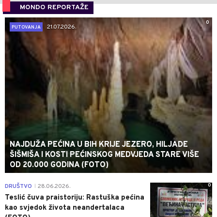
MONDO REPORTAŽE
0
21.07.2026.
PUTOVANJA
NAJDUŽA PEĆINA U BIH KRIJE JEZERO, HILJADE
ŠIŠMIŠA I KOSTI PEĆINSKOG MEDVJEDA STARE VIŠE
OD 20.000 GODINA (FOTO)
0
DRUŠTVO
28.06.2026.
|
Teslić čuva praistoriju: Rastuška pećina
kao svjedok života neandertalaca