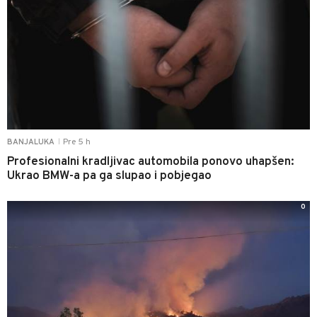
Pre 5 h
BANJALUKA
|
Profesionalni kradljivac automobila ponovo uhapšen:
Ukrao BMW-a pa ga slupao i pobjegao
0