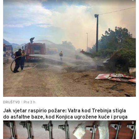
Pre 3 h
DRUŠTVO
|
Jak vjetar raspirio požare: Vatra kod Trebinja stigla
do asfaltne baze, kod Konjica ugrožene kuće i pruga
0