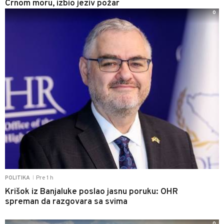
Crnom moru, izbio jeziv požar
0
Pre 1 h
POLITIKA
|
Krišok iz Banjaluke poslao jasnu poruku: OHR
spreman da razgovara sa svima
0