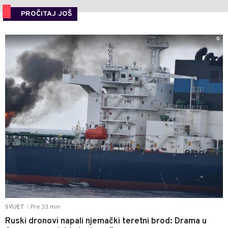
PROČITAJ JOŠ
0
Pre 33 min
SVIJET
|
Ruski dronovi napali njemački teretni brod: Drama u