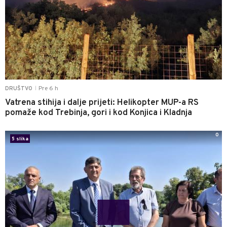
Pre 6 h
DRUŠTVO
|
Vatrena stihija i dalje prijeti: Helikopter MUP-a RS
pomaže kod Trebinja, gori i kod Konjica i Kladnja
0
5 slika