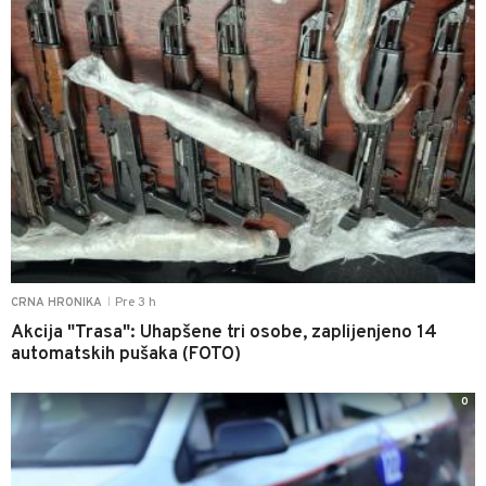
Pre 3 h
CRNA HRONIKA
|
Akcija "Trasa": Uhapšene tri osobe, zaplijenjeno 14
automatskih pušaka (FOTO)
0