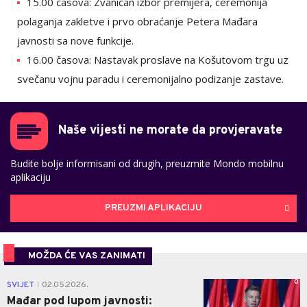
15.00 časova: Zvaničan izbor premijera, ceremonija
polaganja zakletve i prvo obraćanje Petera Mađara
javnosti sa nove funkcije.
16.00 časova: Nastavak proslave na Košutovom trgu uz
svečanu vojnu paradu i ceremonijalno podizanje zastave.
Naše vijesti ne morate da provjeravate
Budite bolje informisani od drugih, preuzmite Mondo mobilnu
aplikaciju
PREUZMI APLIKACIJU
MOŽDA ĆE VAS ZANIMATI
0
SVIJET
02.05.2026.
|
Mađar pod lupom javnosti: