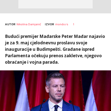
AUTOR
Nikolina Damjanić
1
IZVOR
mondo.rs
Budući premijer Mađarske Peter Mađar najavio
je za 9. maj cjelodnevnu proslavu svoje
inauguracije u Budimpešti. Građane ispred
Parlamenta očekuju prenos zakletve, njegovo
obraćanje i vojna parada.