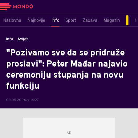
Naslovna
Najnovije
Info
Sport
Zabava
Magazin
M
Info
Svijet
"Pozivamo sve da se pridruže
proslavi": Peter Mađar najavio
ceremoniju stupanja na novu
funkciju
03.05.2026. / 16:27