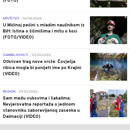
(FOTO)
0
DRUŠTVO
06.06.2026.
|
U Mićinoj pećini s mladim naučnikom iz
BiH: Istina o šišmišima i mitu o kosi
(FOTO/VIDEO)
0
ZANIMLJIVOSTI
05.06.2026.
|
Otkriven trag nove vrste: Čovječja
ribica mogla bi ponijeti ime po Krajini
(VIDEO)
0
REGION
29.05.2026.
|
Sam među vukovima i šakalima:
Nevjerovatna reportaža o jedinom
stanovniku zaboravljenog zaseoka u
Dalmaciji (VIDEO)