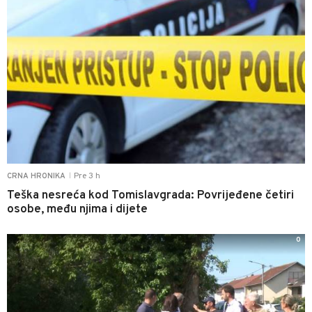
Pre 3 h
CRNA HRONIKA
|
Teška nesreća kod Tomislavgrada: Povrijeđene četiri
osobe, među njima i dijete
0