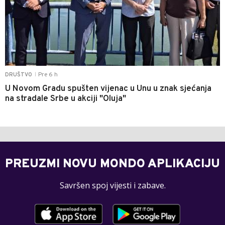
Pre 6 h
DRUŠTVO
|
U Novom Gradu spušten vijenac u Unu u znak sjećanja
na stradale Srbe u akciji "Oluja"
PREUZMI NOVU MONDO APLIKACIJU
Savršen spoj vijesti i zabave.