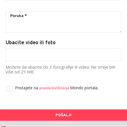
Ubacite video ili foto
Možete da ubacite do 3 fotografije ili videa. Ne smije biti
više od 25 MB.
Pristajete na
Mondo portala.
pravila korišćenja
POŠALJI