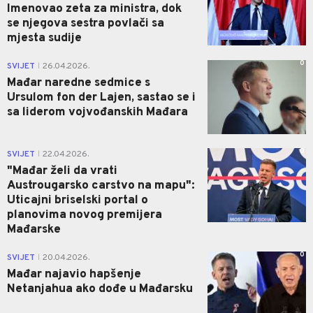
Imenovao zeta za ministra, dok
se njegova sestra povlači sa
mjesta sudije
0
SVIJET
26.04.2026.
|
Mađar naredne sedmice s
Ursulom fon der Lajen, sastao se i
sa liderom vojvođanskih Mađara
0
SVIJET
22.04.2026.
|
"Mađar želi da vrati
Austrougarsko carstvo na mapu":
Uticajni briselski portal o
planovima novog premijera
Mađarske
0
SVIJET
20.04.2026.
|
Mađar najavio hapšenje
Netanjahua ako dođe u Mađarsku