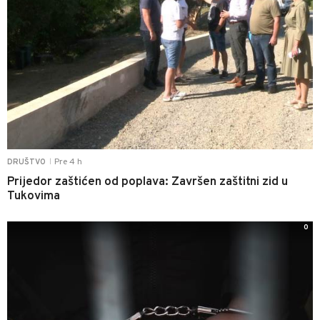
Pre 4 h
DRUŠTVO
|
Prijedor zaštićen od poplava: Završen zaštitni zid u
Tukovima
0