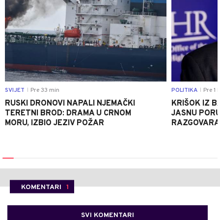
SVIJET
Pre 33 min
POLITIKA
Pre 1 
|
|
RUSKI DRONOVI NAPALI NJEMAČKI
KRIŠOK IZ 
TERETNI BROD: DRAMA U CRNOM
JASNU PORU
MORU, IZBIO JEZIV POŽAR
RAZGOVARA 
KOMENTARI
1
SVI KOMENTARI