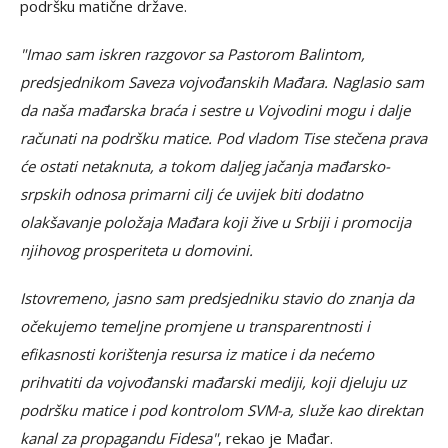
podršku matične države.
"Imao sam iskren razgovor sa Pastorom Balintom,
predsjednikom Saveza vojvođanskih Mađara. Naglasio sam
da naša mađarska braća i sestre u Vojvodini mogu i dalje
računati na podršku matice. Pod vladom Tise stečena prava
će ostati netaknuta, a tokom daljeg jačanja mađarsko-
srpskih odnosa primarni cilj će uvijek biti dodatno
olakšavanje položaja Mađara koji žive u Srbiji i promocija
njihovog prosperiteta u domovini.
Istovremeno, jasno sam predsjedniku stavio do znanja da
očekujemo temeljne promjene u transparentnosti i
efikasnosti korištenja resursa iz matice i da nećemo
prihvatiti da vojvođanski mađarski mediji, koji djeluju uz
podršku matice i pod kontrolom SVM-a, služe kao direktan
kanal za propagandu Fidesa"
, rekao je Mađar.