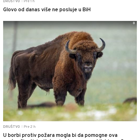
Pre 1 h
DRUŠTVO
|
Glovo od danas više ne posluje u BiH
0
Pre 2 h
DRUŠTVO
|
U borbi protiv požara mogla bi da pomogne ova