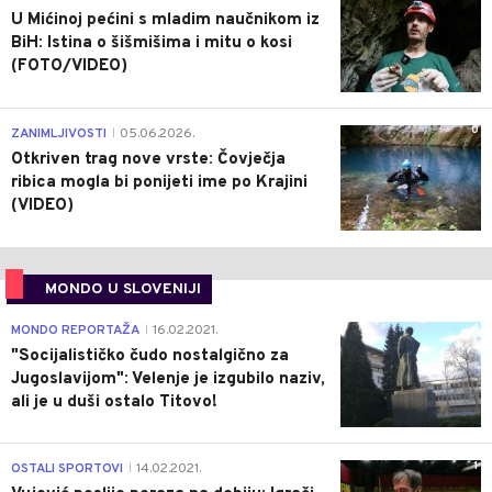
U Mićinoj pećini s mladim naučnikom iz
BiH: Istina o šišmišima i mitu o kosi
(FOTO/VIDEO)
0
ZANIMLJIVOSTI
05.06.2026.
|
Otkriven trag nove vrste: Čovječja
ribica mogla bi ponijeti ime po Krajini
(VIDEO)
MONDO U SLOVENIJI
4
MONDO REPORTAŽA
16.02.2021.
|
"Socijalističko čudo nostalgično za
Jugoslavijom": Velenje je izgubilo naziv,
ali je u duši ostalo Titovo!
1
OSTALI SPORTOVI
14.02.2021.
|