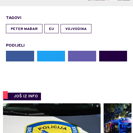
TAGOVI
PETER MAĐAR
EU
VOJVODINA
PODIJELI
JOŠ IZ INFO
0