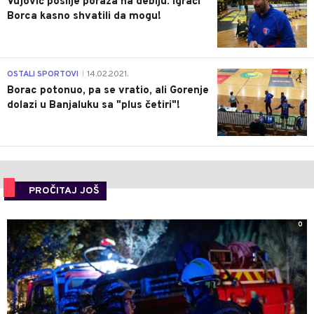
Vujović poslije poraza na debiju: Igrači
Borca kasno shvatili da mogu!
3
OSTALI SPORTOVI
14.02.2021.
|
Borac potonuo, pa se vratio, ali Gorenje
dolazi u Banjaluku sa "plus četiri"!
PROČITAJ JOŠ
0