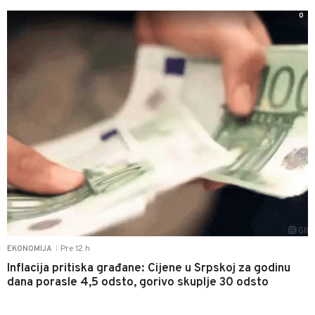
0
Pre 12 h
EKONOMIJA
|
Inflacija pritiska građane: Cijene u Srpskoj za godinu
dana porasle 4,5 odsto, gorivo skuplje 30 odsto