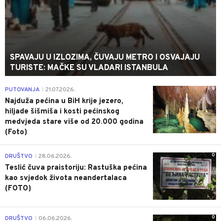
SPAVAJU U IZLOZIMA, ČUVAJU METRO I OSVAJAJU
TURISTE: MAČKE SU VLADARI ISTANBULA
0
PUTOVANJA
21.07.2026.
|
Najduža pećina u BiH krije jezero,
hiljade šišmiša i kosti pećinskog
medvjeda stare više od 20.000 godina
(Foto)
0
DRUŠTVO
28.06.2026.
|
Teslić čuva praistoriju: Rastuška pećina
kao svjedok života neandertalaca
(FOTO)
0
DRUŠTVO
06.06.2026.
|