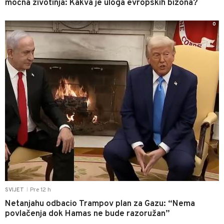
moćna životinja: Kakva je uloga evropskih bizona?
0
Pre 12 h
SVIJET
|
Netanjahu odbacio Trampov plan za Gazu: “Nema
povlačenja dok Hamas ne bude razoružan”