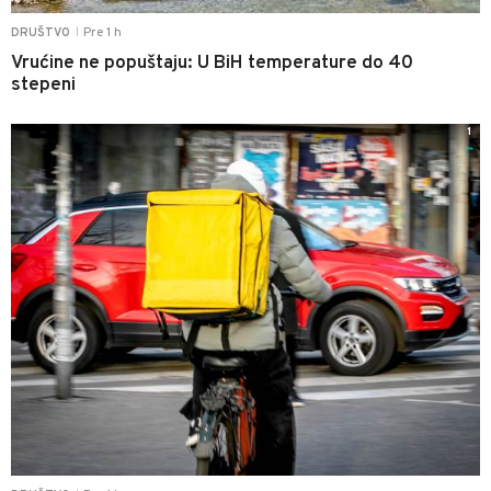
Pre 1 h
DRUŠTVO
|
Vrućine ne popuštaju: U BiH temperature do 40
stepeni
1