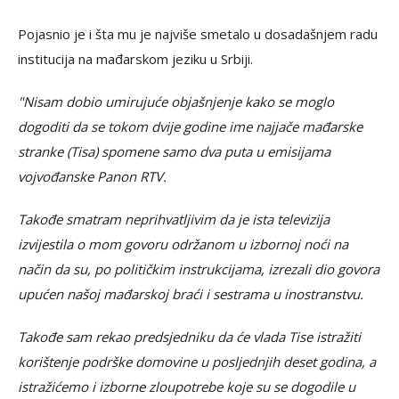
Pojasnio je i šta mu je najviše smetalo u dosadašnjem radu
institucija na mađarskom jeziku u Srbiji.
"Nisam dobio umirujuće objašnjenje kako se moglo
dogoditi da se tokom dvije godine ime najjače mađarske
stranke (Tisa) spomene samo dva puta u emisijama
vojvođanske Panon RTV.
Takođe smatram neprihvatljivim da je ista televizija
izvijestila o mom govoru održanom u izbornoj noći na
način da su, po političkim instrukcijama, izrezali dio govora
upućen našoj mađarskoj braći i sestrama u inostranstvu.
Takođe sam rekao predsjedniku da će vlada Tise istražiti
korištenje podrške domovine u posljednjih deset godina, a
istražićemo i izborne zloupotrebe koje su se dogodile u