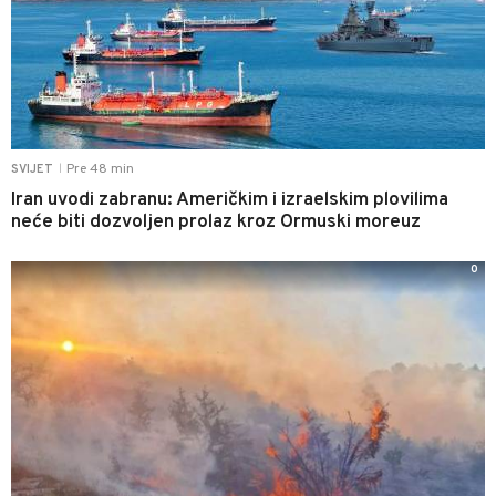
Pre 48 min
SVIJET
|
Iran uvodi zabranu: Američkim i izraelskim plovilima
neće biti dozvoljen prolaz kroz Ormuski moreuz
0