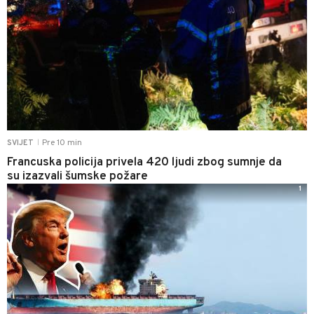
Pre 10 min
SVIJET
|
Francuska policija privela 420 ljudi zbog sumnje da
su izazvali šumske požare
1