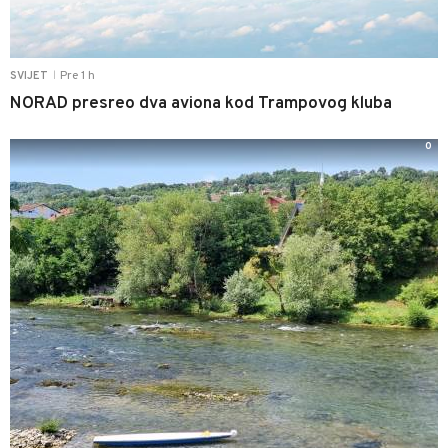
Pre 1 h
SVIJET
|
NORAD presreo dva aviona kod Trampovog kluba
0