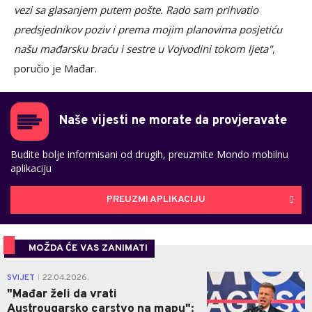
vezi sa glasanjem putem pošte. Rado sam prihvatio
predsjednikov poziv i prema mojim planovima posjetiću
našu mađarsku braću i sestre u Vojvodini tokom ljeta"
,
poručio je Mađar.
Naše vijesti ne morate da provjeravate
Budite bolje informisani od drugih, preuzmite Mondo mobilnu
aplikaciju
PREUZMI APLIKACIJU
MOŽDA ĆE VAS ZANIMATI
0
SVIJET
22.04.2026.
|
"Mađar želi da vrati
Austrougarsko carstvo na mapu":