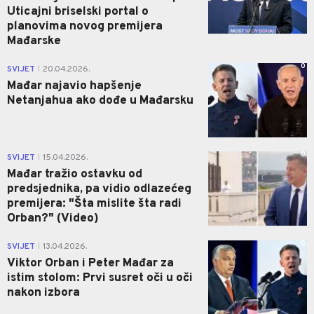
Uticajni briselski portal o
planovima novog premijera
Mađarske
0
SVIJET
20.04.2026.
|
Mađar najavio hapšenje
Netanjahua ako dođe u Mađarsku
0
SVIJET
15.04.2026.
|
Mađar tražio ostavku od
predsjednika, pa vidio odlazećeg
premijera: "Šta mislite šta radi
Orban?" (Video)
0
SVIJET
13.04.2026.
|
Viktor Orban i Peter Mađar za
istim stolom: Prvi susret oči u oči
nakon izbora