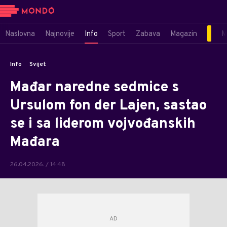
Naslovna
Najnovije
Info
Sport
Zabava
Magazin
M
Info
Svijet
Mađar naredne sedmice s
Ursulom fon der Lajen, sastao
se i sa liderom vojvođanskih
Mađara
26.04.2026. / 14:48