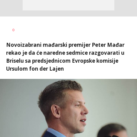
Vesna
AUTOR
0
Kerkez
Novoizabrani mađarski premijer Peter Mađar
rekao je da će naredne sedmice razgovarati u
Briselu sa predsjednicom Evropske komisije
Ursulom fon der Lajen