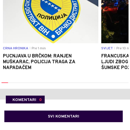
CRNA HRONIKA
Pre 1 min
SVIJET
Pre 10 m
|
|
PUCNJAVA U BRČKOM: RANJEN
FRANCUSKA 
MUŠKARAC, POLICIJA TRAGA ZA
LJUDI ZBOG 
NAPADAČEM
ŠUMSKE PO
KOMENTARI
0
SVI KOMENTARI