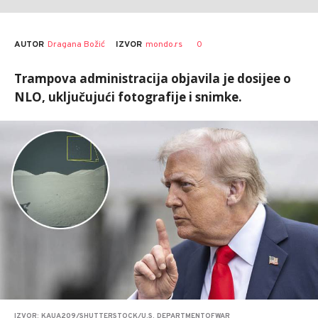
AUTOR
Dragana Božić
0
IZVOR
mondo.rs
Trampova administracija objavila je dosijee o
NLO, uključujući fotografije i snimke.
IZVOR: KAUA209/SHUTTERSTOCK/U.S. DEPARTMENTOFWAR