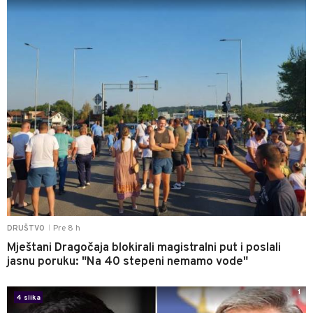
Pre 8 h
DRUŠTVO
|
Mještani Dragočaja blokirali magistralni put i poslali
jasnu poruku: "Na 40 stepeni nemamo vode"
1
4 slika