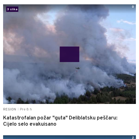
0
3 slika
Pre 8 h
REGION
|
Katastrofalan požar "guta" Deliblatsku peščaru:
Cijelo selo evakuisano
2