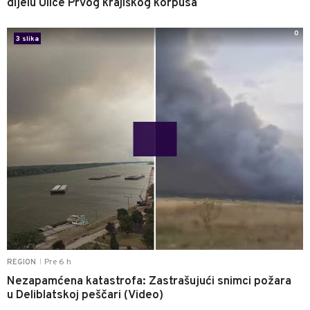
dijelu Ulice Prvog krajiškog korpusa
0
3 slika
Pre 6 h
REGION
|
Nezapamćena katastrofa: Zastrašujući snimci požara
u Deliblatskoj peščari (Video)