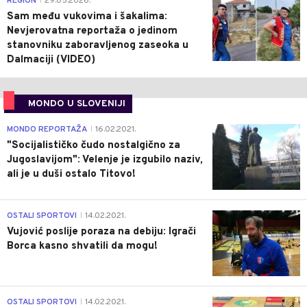
REGION
29.05.2026.
|
Sam među vukovima i šakalima:
Nevjerovatna reportaža o jedinom
stanovniku zaboravljenog zaseoka u
Dalmaciji (VIDEO)
MONDO U SLOVENIJI
4
MONDO REPORTAŽA
16.02.2021.
|
"Socijalističko čudo nostalgično za
Jugoslavijom": Velenje je izgubilo naziv,
ali je u duši ostalo Titovo!
1
OSTALI SPORTOVI
14.02.2021.
|
Vujović poslije poraza na debiju: Igrači
Borca kasno shvatili da mogu!
3
OSTALI SPORTOVI
14.02.2021.
|