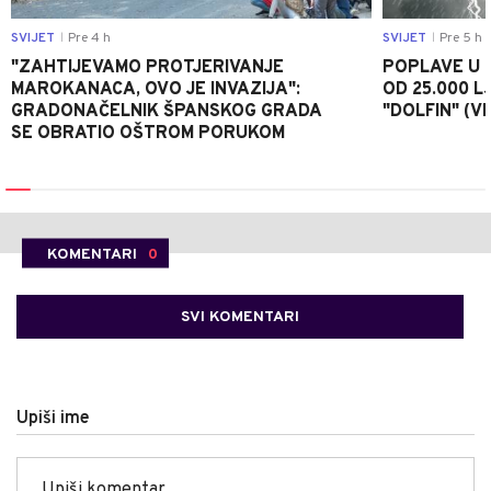
SVIJET
Pre 4 h
SVIJET
Pre 5 h
|
|
"ZAHTIJEVAMO PROTJERIVANJE
POPLAVE U K
MAROKANACA, OVO JE INVAZIJA":
OD 25.000 LJ
GRADONAČELNIK ŠPANSKOG GRADA
"DOLFIN" (V
SE OBRATIO OŠTROM PORUKOM
KOMENTARI
0
SVI KOMENTARI
Upiši ime