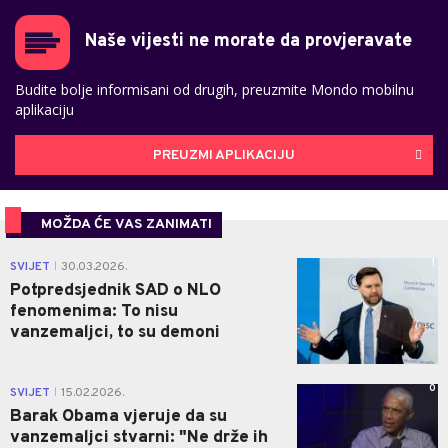
Naše vijesti ne morate da provjeravate
Budite bolje informisani od drugih, preuzmite Mondo mobilnu
aplikaciju
PREUZMI APLIKACIJU
MOŽDA ĆE VAS ZANIMATI
1
SVIJET
30.03.2026.
|
Potpredsjednik SAD o NLO
fenomenima: To nisu
vanzemaljci, to su demoni
0
SVIJET
15.02.2026.
|
Barak Obama vjeruje da su
vanzemaljci stvarni: "Ne drže ih