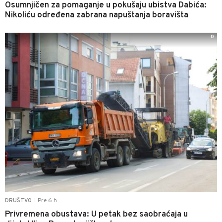
Osumnjičen za pomaganje u pokušaju ubistva Dabića:
Nikoliću određena zabrana napuštanja boravišta
0
Pre 6 h
DRUŠTVO
|
Privremena obustava: U petak bez saobraćaja u