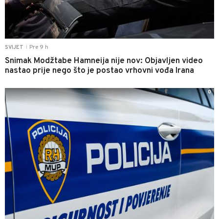
Pre 9 h
SVIJET
|
Snimak Modžtabe Hamneija nije nov: Objavljen video
nastao prije nego što je postao vrhovni vođa Irana
0