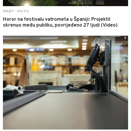
Pre 11 h
SVIJET
|
Horor na festivalu vatrometa u Španiji: Projektil
skrenuo među publiku, povrijeđeno 27 ljudi (Video)
0