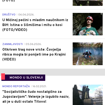
(FOTO)
0
DRUŠTVO
06.06.2026.
|
U Mićinoj pećini s mladim naučnikom iz
BiH: Istina o šišmišima i mitu o kosi
(FOTO/VIDEO)
0
ZANIMLJIVOSTI
05.06.2026.
|
Otkriven trag nove vrste: Čovječja
ribica mogla bi ponijeti ime po Krajini
(VIDEO)
MONDO U SLOVENIJI
4
MONDO REPORTAŽA
16.02.2021.
|
"Socijalističko čudo nostalgično za
Jugoslavijom": Velenje je izgubilo naziv,
ali je u duši ostalo Titovo!