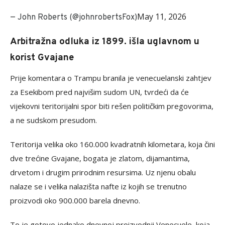
May 11, 2026
— John Roberts (@johnrobertsFox)
Arbitražna odluka iz 1899. išla uglavnom u
korist Gvajane
Prije komentara o Trampu branila je venecuelanski zahtjev
za Esekibom pred najvišim sudom UN, tvrdeći da će
vijekovni teritorijalni spor biti rešen političkim pregovorima,
a ne sudskom presudom.
Teritorija velika oko 160.000 kvadratnih kilometara, koja čini
dve trećine Gvajane, bogata je zlatom, dijamantima,
drvetom i drugim prirodnim resursima. Uz njenu obalu
nalaze se i velika nalazišta nafte iz kojih se trenutno
proizvodi oko 900.000 barela dnevno.
To je gotovo jednako dnevnoj proizvodnji Venecuele, koja