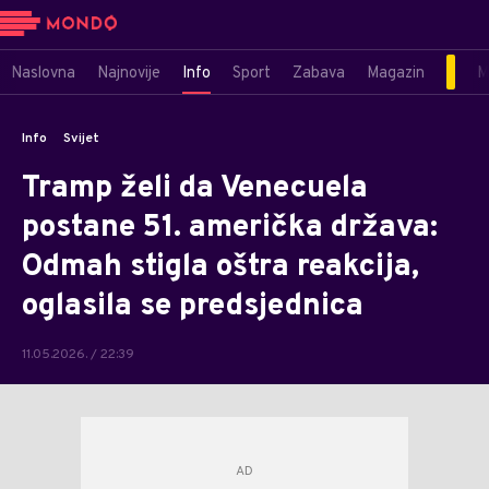
Naslovna
Najnovije
Info
Sport
Zabava
Magazin
M
Info
Svijet
Tramp želi da Venecuela
postane 51. američka država:
Odmah stigla oštra reakcija,
oglasila se predsjednica
11.05.2026. / 22:39