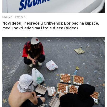
Pre 10 h
REGION
|
Novi detalji nesreće u Crikvenici: Bor pao na kupače,
među povrijeđenima i troje djece (Video)
0