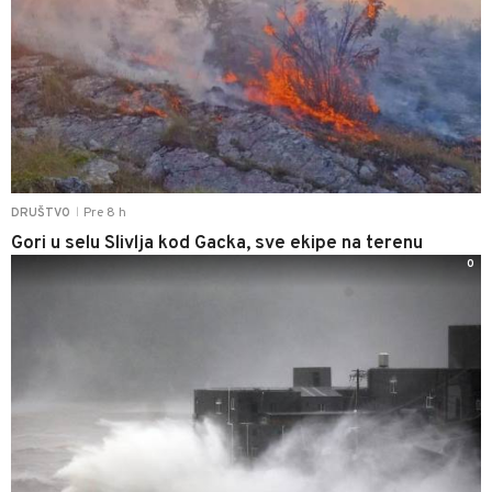
Pre 8 h
DRUŠTVO
|
Gori u selu Slivlja kod Gacka, sve ekipe na terenu
0