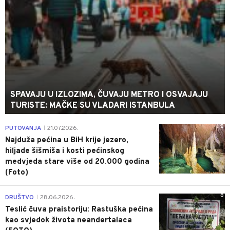
SPAVAJU U IZLOZIMA, ČUVAJU METRO I OSVAJAJU
TURISTE: MAČKE SU VLADARI ISTANBULA
0
PUTOVANJA
21.07.2026.
|
Najduža pećina u BiH krije jezero,
hiljade šišmiša i kosti pećinskog
medvjeda stare više od 20.000 godina
(Foto)
0
DRUŠTVO
28.06.2026.
|
Teslić čuva praistoriju: Rastuška pećina
kao svjedok života neandertalaca