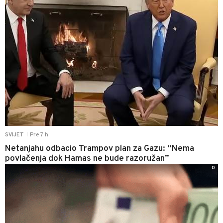
Pre 7 h
SVIJET
|
Netanjahu odbacio Trampov plan za Gazu: “Nema
povlačenja dok Hamas ne bude razoružan”
0