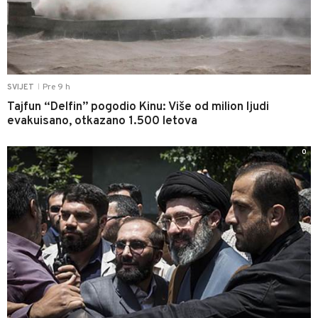
Pre 9 h
SVIJET
|
Tajfun “Delfin” pogodio Kinu: Više od milion ljudi
evakuisano, otkazano 1.500 letova
0