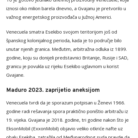
iznosi oko milion barela dnevno, a Gvajanu je pretvorilo u
važnog energetskog proizvođača u Južnoj Americi.
Venecuela smatra Esekibo svojom teritorijom još od
španskog kolonijalnog perioda, kada je to područje bilo
unutar njenih granica. Međutim, arbitražna odluka iz 1899.
godine, koju su donijeli predstavnici Britanije, Rusije i SAD,
granicu je povukla uz rijeku Esekibo uglavnom u korist
Gvajane.
Maduro 2023. zaprijetio aneksijom
Venecuela tvrdi da je sporazum potpisan u Ženevi 1966.
godine radi rešavanja spora praktično poništio arbitražu iz
19. vijeka. Gvajana je 2018. godine, tri godine nakon što je
EksonMobil (ExxonMobil) objavio veliko otkriće nafte uz
obalu Esekiba, zatražila od Međunarodnog suda pravde da