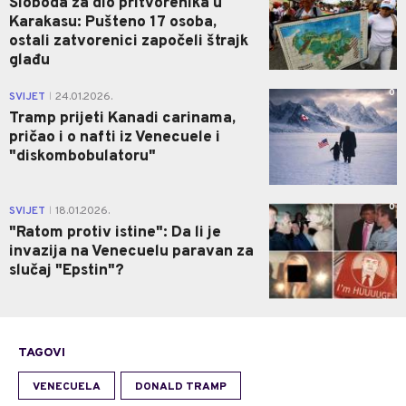
Sloboda za dio pritvorenika u
Karakasu: Pušteno 17 osoba,
ostali zatvorenici započeli štrajk
glađu
0
SVIJET
24.01.2026.
|
Tramp prijeti Kanadi carinama,
pričao i o nafti iz Venecuele i
"diskombobulatoru"
0
SVIJET
18.01.2026.
|
"Ratom protiv istine": Da li je
invazija na Venecuelu paravan za
slučaj "Epstin"?
TAGOVI
VENECUELA
DONALD TRAMP