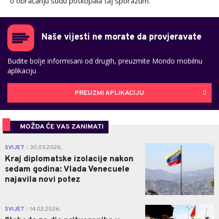
o obraćanju sudu potkopala taj sporazum.
Naše vijesti ne morate da provjeravate
Budite bolje informisani od drugih, preuzmite Mondo mobilnu
aplikaciju
PREUZMI APLIKACIJU
MOŽDA ĆE VAS ZANIMATI
0
SVIJET
30.03.2026.
|
Kraj diplomatske izolacije nakon
sedam godina: Vlada Venecuele
najavila novi potez
0
SVIJET
14.02.2026.
|