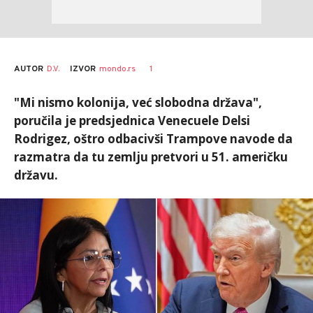
AUTOR
D.V.
1
IZVOR
mondo.rs
"Mi nismo kolonija, već slobodna država",
poručila je predsjednica Venecuele Delsi
Rodrigez, oštro odbacivši Trampove navode da
razmatra da tu zemlju pretvori u 51. američku
državu.