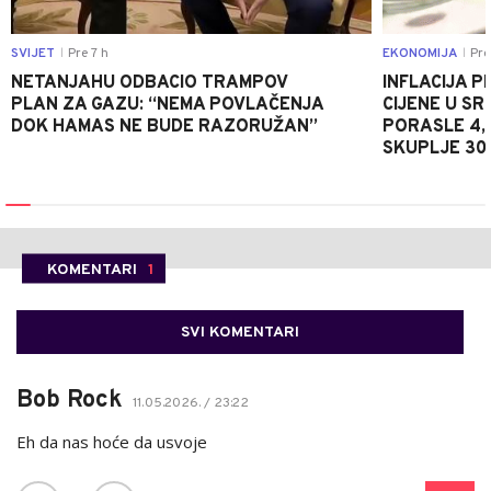
SVIJET
Pre 7 h
EKONOMIJA
Pre
|
|
NETANJAHU ODBACIO TRAMPOV
INFLACIJA P
PLAN ZA GAZU: “NEMA POVLAČENJA
CIJENE U S
DOK HAMAS NE BUDE RAZORUŽAN”
PORASLE 4,
SKUPLJE 30
KOMENTARI
1
SVI KOMENTARI
Bob Rock
11.05.2026. / 23:22
Eh da nas hoće da usvoje