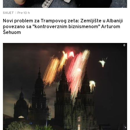
Pre 10 h
SVIJET
|
Novi problem za Trampovog zeta: Zemljište u Albaniji
povezano sa "kontroverznim biznismenom" Arturom
Šehuom
0