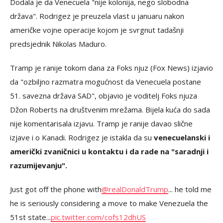
Dodala je da Venecuela "nije kolonija, nego slobodna
država". Rodrigez je preuzela vlast u januaru nakon
američke vojne operacije kojom je svrgnut tadašnji
predsjednik Nikolas Maduro.
Tramp je ranije tokom dana za Foks njuz (Fox News) izjavio
da "ozbiljno razmatra mogućnost da Venecuela postane
51. savezna država SAD", objavio je voditelj Foks njuza
Džon Roberts na društvenim mrežama. Bijela kuća do sada
nije komentarisala izjavu. Tramp je ranije davao slične
izjave i o Kanadi. Rodrigez je istakla da su
venecuelanski i
američki zvaničnici u kontaktu i da rade na "saradnji i
razumijevanju".
Just got off the phone with
@realDonaldTrump
... he told me
he is seriously considering a move to make Venezuela the
51st state...
pic.twitter.com/cofs12dhUS