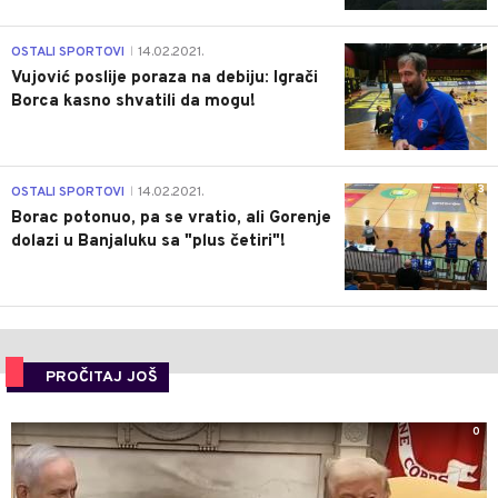
1
OSTALI SPORTOVI
14.02.2021.
|
Vujović poslije poraza na debiju: Igrači
Borca kasno shvatili da mogu!
3
OSTALI SPORTOVI
14.02.2021.
|
Borac potonuo, pa se vratio, ali Gorenje
dolazi u Banjaluku sa "plus četiri"!
PROČITAJ JOŠ
0