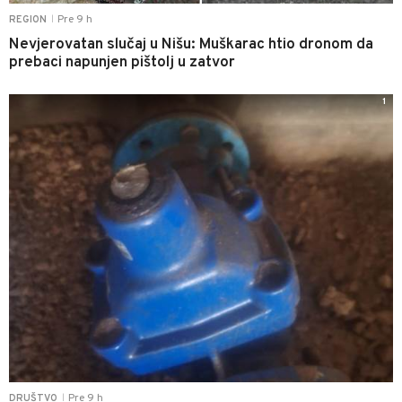
Pre 9 h
REGION
|
Nevjerovatan slučaj u Nišu: Muškarac htio dronom da
prebaci napunjen pištolj u zatvor
1
Pre 9 h
DRUŠTVO
|