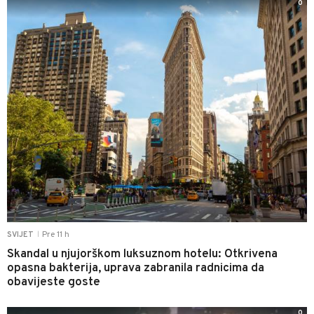
0
Pre 11 h
SVIJET
|
Skandal u njujorškom luksuznom hotelu: Otkrivena
opasna bakterija, uprava zabranila radnicima da
obavijeste goste
0