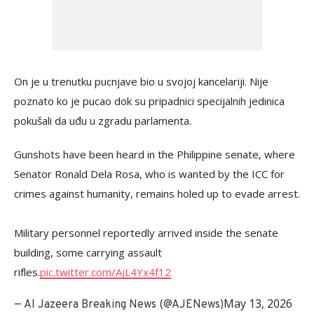
On je u trenutku pucnjave bio u svojoj kancelariji. Nije
poznato ko je pucao dok su pripadnici specijalnih jedinica
pokušali da uđu u zgradu parlamenta.
Gunshots have been heard in the Philippine senate, where
Senator Ronald Dela Rosa, who is wanted by the ICC for
crimes against humanity, remains holed up to evade arrest.
Military personnel reportedly arrived inside the senate
building, some carrying assault
rifles.
pic.twitter.com/AjL4Yx4f12
May 13, 2026
— Al Jazeera Breaking News (@AJENews)