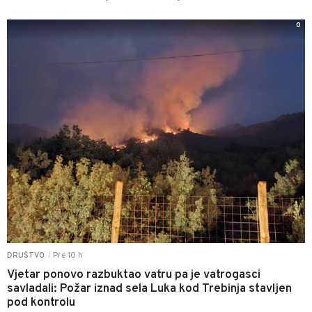
0
Pre 10 h
DRUŠTVO
|
Vjetar ponovo razbuktao vatru pa je vatrogasci
savladali: Požar iznad sela Luka kod Trebinja stavljen
pod kontrolu