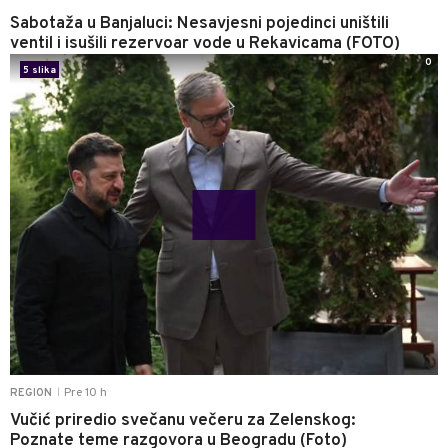
Sabotaža u Banjaluci: Nesavjesni pojedinci uništili
ventil i isušili rezervoar vode u Rekavicama (FOTO)
0
5 slika
Pre 10 h
REGION
|
Vučić priredio svečanu večeru za Zelenskog:
Poznate teme razgovora u Beogradu (Foto)