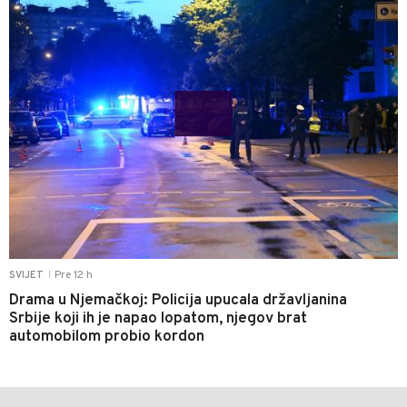
Pre 12 h
SVIJET
|
Drama u Njemačkoj: Policija upucala državljanina
Srbije koji ih je napao lopatom, njegov brat
automobilom probio kordon