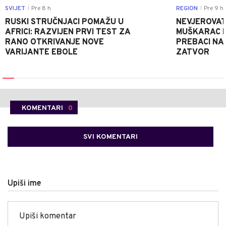
SVIJET
Pre 8 h
REGION
Pre 9 h
|
|
RUSKI STRUČNJACI POMAŽU U
NEVJEROVATA
AFRICI: RAZVIJEN PRVI TEST ZA
MUŠKARAC H
RANO OTKRIVANJE NOVE
PREBACI NA
VARIJANTE EBOLE
ZATVOR
KOMENTARI
0
SVI KOMENTARI
Upiši ime