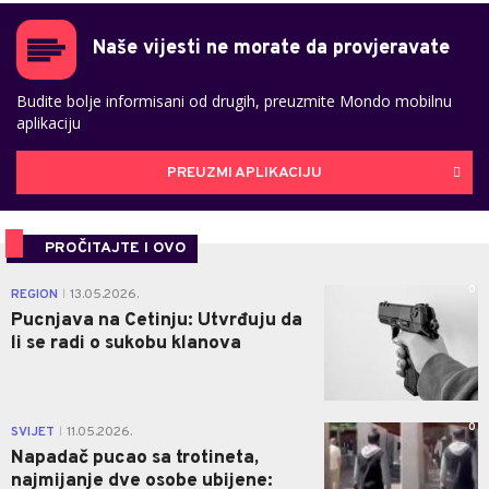
Naše vijesti ne morate da provjeravate
Budite bolje informisani od drugih, preuzmite Mondo mobilnu
aplikaciju
PREUZMI APLIKACIJU
PROČITAJTE I OVO
0
REGION
13.05.2026.
|
Pucnjava na Cetinju: Utvrđuju da
li se radi o sukobu klanova
0
SVIJET
11.05.2026.
|
Napadač pucao sa trotineta,
najmijanje dve osobe ubijene: