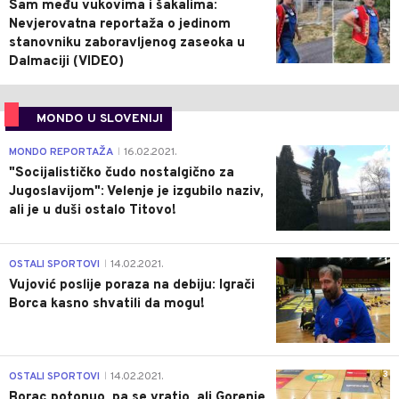
Sam među vukovima i šakalima:
Nevjerovatna reportaža o jedinom
stanovniku zaboravljenog zaseoka u
Dalmaciji (VIDEO)
MONDO U SLOVENIJI
4
MONDO REPORTAŽA
16.02.2021.
|
"Socijalističko čudo nostalgično za
Jugoslavijom": Velenje je izgubilo naziv,
ali je u duši ostalo Titovo!
1
OSTALI SPORTOVI
14.02.2021.
|
Vujović poslije poraza na debiju: Igrači
Borca kasno shvatili da mogu!
3
OSTALI SPORTOVI
14.02.2021.
|
Borac potonuo, pa se vratio, ali Gorenje