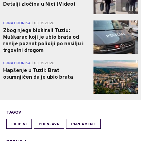
Detalji zločina u Nici (Video)
0
CRNA HRONIKA
03.05.2026.
|
Zbog njega blokirali Tuzlu:
Muškarac koji je ubio brata od
ranije poznat policiji po nasilju i
trgovini drogom
1
CRNA HRONIKA
03.05.2026.
|
Hapšenje u Tuzli: Brat
osumnjičen da je ubio brata
TAGOVI
FILIPINI
PUCNJAVA
PARLAMENT