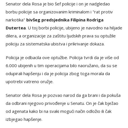
Senator dela Rosa je bio šef policije i on je nadgledao
borbu policije sa organizovanim kriminalom i "rat protiv
narkotika"
bivšeg predsjednika Filipina Rodriga
Dutertea
. U toj borbi policije, ubijeno je navodno na hiljade
dilera, a organizacije za zaštitu ljudskih prava su optužile
policiju za sistematska ubistva i prikrivanje dokaza.
Policija je odbacila ove optužbe. Policija tvrdi da je više od
6.000 ubijenih u tim operacijama bilo naoružano, da su se
odupirali hapšenju i da je policija zbog toga morala da
upotrebi vatreno oružje.
Senator dela Rosa je pozvao narod da ga brani i da pokuša
da odbrani njegovo privođenje u Senatu. On je čak bježao
od agenata kako bi na svaki mogući način odložio ili čak
izbjegao hapšenje.