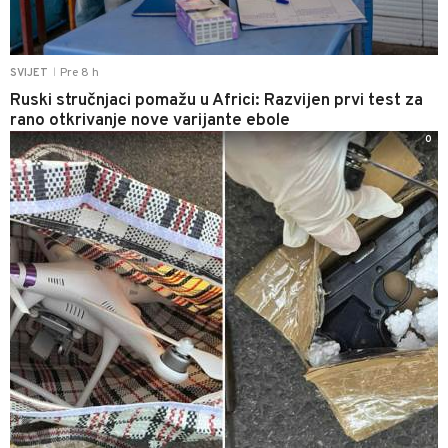
Pre 8 h
SVIJET
|
Ruski stručnjaci pomažu u Africi: Razvijen prvi test za
rano otkrivanje nove varijante ebole
0