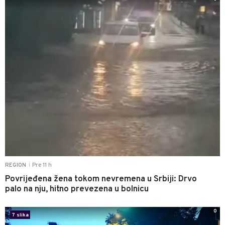
Pre 11 h
REGION
|
Povrijeđena žena tokom nevremena u Srbiji: Drvo
palo na nju, hitno prevezena u bolnicu
0
7 slika