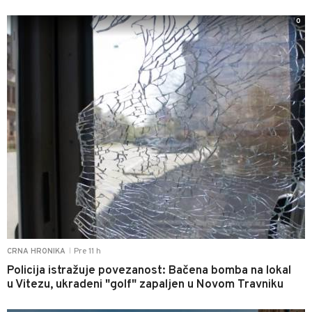
0
Pre 11 h
CRNA HRONIKA
|
Policija istražuje povezanost: Bačena bomba na lokal
u Vitezu, ukradeni "golf" zapaljen u Novom Travniku