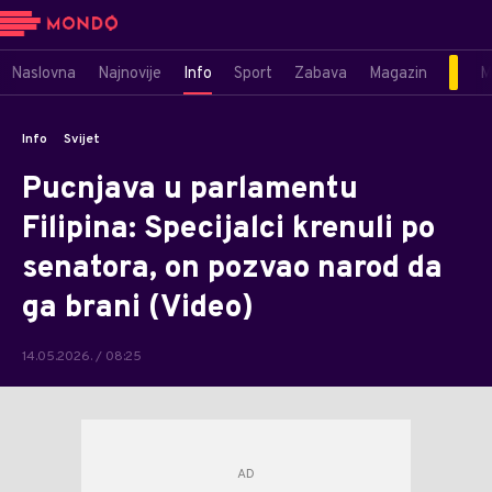
Naslovna
Najnovije
Info
Sport
Zabava
Magazin
M
Info
Svijet
Pucnjava u parlamentu
Filipina: Specijalci krenuli po
senatora, on pozvao narod da
ga brani (Video)
14.05.2026. / 08:25