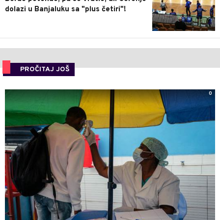
dolazi u Banjaluku sa "plus četiri"!
PROČITAJ JOŠ
0