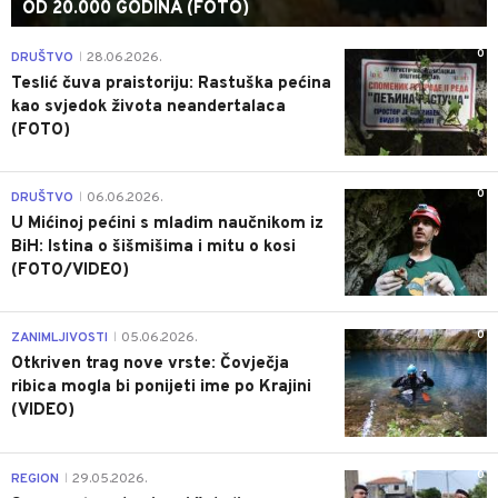
OD 20.000 GODINA (FOTO)
0
DRUŠTVO
28.06.2026.
|
Teslić čuva praistoriju: Rastuška pećina
kao svjedok života neandertalaca
(FOTO)
0
DRUŠTVO
06.06.2026.
|
U Mićinoj pećini s mladim naučnikom iz
BiH: Istina o šišmišima i mitu o kosi
(FOTO/VIDEO)
0
ZANIMLJIVOSTI
05.06.2026.
|
Otkriven trag nove vrste: Čovječja
ribica mogla bi ponijeti ime po Krajini
(VIDEO)
0
REGION
29.05.2026.
|