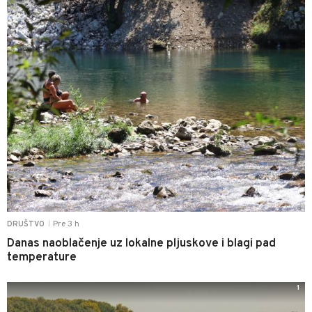
Pre 3 h
DRUŠTVO
|
Danas naoblačenje uz lokalne pljuskove i blagi pad
temperature
1