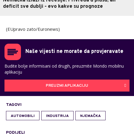
Nemačka izlazi iz recesije: Privreda u plusu, ali
deficit sve dublji - evo kakve su prognoze
(EUpravo zato/Euronews)
Naše vijesti ne morate da provjeravate
Budite bolje informisani od drugih, preuzmite Mondo mobilnu
aplikaciju
PREUZMI APLIKACIJU
TAGOVI
AUTOMOBILI
INDUSTRIJA
NJEMAČKA
PODIJELI