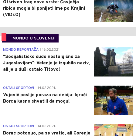
Otkriven trag nove vrste: Čovječja
ribica mogla bi ponijeti ime po Krajini
(VIDEO)
MONDO U SLOVENIJI
4
MONDO REPORTAŽA
16.02.2021.
|
"Socijalističko čudo nostalgično za
Jugoslavijom": Velenje je izgubilo naziv,
ali je u duši ostalo Titovo!
1
OSTALI SPORTOVI
14.02.2021.
|
Vujović poslije poraza na debiju: Igrači
Borca kasno shvatili da mogu!
3
OSTALI SPORTOVI
14.02.2021.
|
Borac potonuo, pa se vratio, ali Gorenje