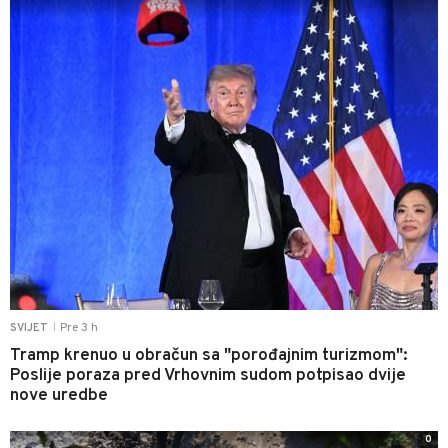
Pre 3 h
SVIJET
|
Tramp krenuo u obračun sa "porođajnim turizmom":
Poslije poraza pred Vrhovnim sudom potpisao dvije
nove uredbe
0