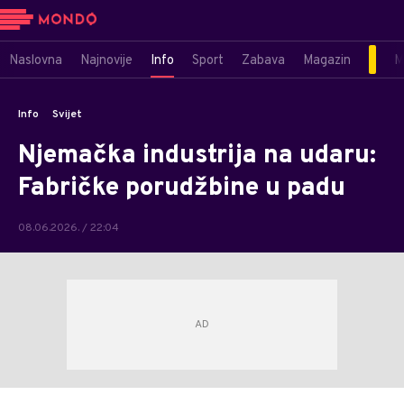
Naslovna
Najnovije
Info
Sport
Zabava
Magazin
M
Info
Svijet
Njemačka industrija na udaru:
Fabričke porudžbine u padu
08.06.2026. / 22:04