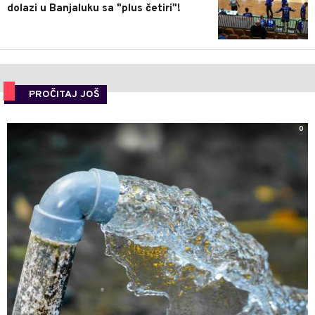
dolazi u Banjaluku sa "plus četiri"!
PROČITAJ JOŠ
0