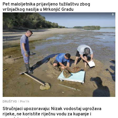
Pet maloljetnika prijavljeno tužilaštvu zbog
vršnjačkog nasilja u Mrkonjić Gradu
0
Pre 1 h
DRUŠTVO
|
Stručnjaci upozoravaju: Nizak vodostaj ugrožava
rijeke, ne koristite riječnu vodu za kupanje i