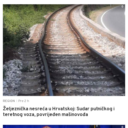
0
Pre 2 h
REGION
|
Željeznička nesreća u Hrvatskoj: Sudar putničkog i
teretnog voza, povrijeđen mašinovođa
0