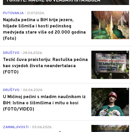
TURISTE: MAČKE SU VLADARI ISTANBULA
0
PUTOVANJA
21.07.2026.
|
Najduža pećina u BiH krije jezero,
hiljade šišmiša i kosti pećinskog
medvjeda stare više od 20.000 godina
(Foto)
0
DRUŠTVO
28.06.2026.
|
Teslić čuva praistoriju: Rastuška pećina
kao svjedok života neandertalaca
(FOTO)
0
DRUŠTVO
06.06.2026.
|
U Mićinoj pećini s mladim naučnikom iz
BiH: Istina o šišmišima i mitu o kosi
(FOTO/VIDEO)
0
ZANIMLJIVOSTI
05.06.2026.
|