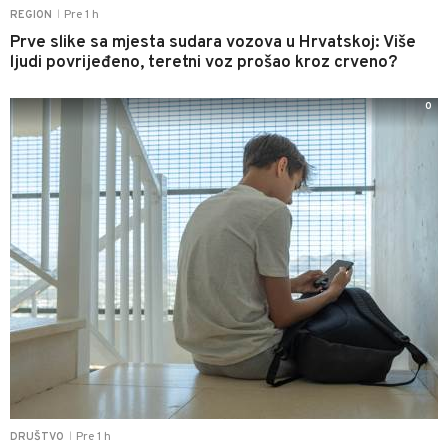
Pre 1 h
REGION
|
Prve slike sa mjesta sudara vozova u Hrvatskoj: Više
ljudi povrijeđeno, teretni voz prošao kroz crveno?
0
Pre 1 h
DRUŠTVO
|