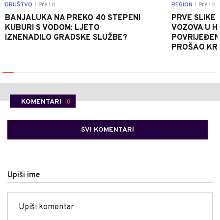
DRUŠTVO
Pre 1 h
REGION
Pre 1 h
|
|
BANJALUKA NA PREKO 40 STEPENI
PRVE SLIKE
KUBURI S VODOM: LJETO
VOZOVA U HR
IZNENADILO GRADSKE SLUŽBE?
POVRIJEĐEN
PROŠAO KR
KOMENTARI
0
SVI KOMENTARI
Upiši ime