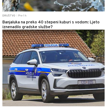
Pre 1 h
DRUŠTVO
|
Banjaluka na preko 40 stepeni kuburi s vodom: Ljeto
iznenadilo gradske službe?
0