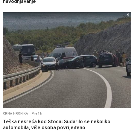
navodnjavanje
0
Pre 1 h
CRNA HRONIKA
|
Teška nesreća kod Stoca: Sudarilo se nekoliko
automobila, više osoba povrijeđeno