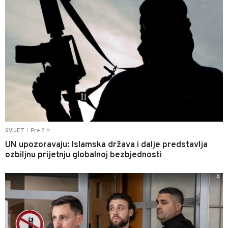
Pre 2 h
SVIJET
|
UN upozoravaju: Islamska država i dalje predstavlja
ozbiljnu prijetnju globalnoj bezbjednosti
0