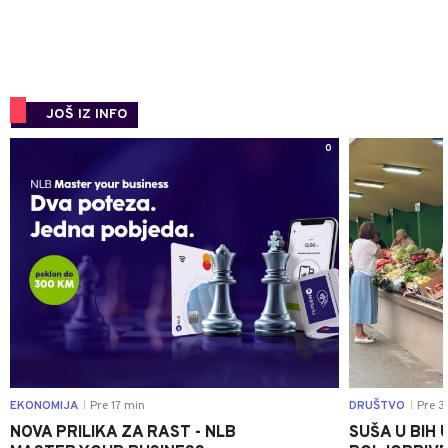
JOŠ IZ INFO
0
EKONOMIJA
Pre 17 min
DRUŠTVO
Pre 3
|
|
NOVA PRILIKA ZA RAST - NLB
SUŠA U BIH 