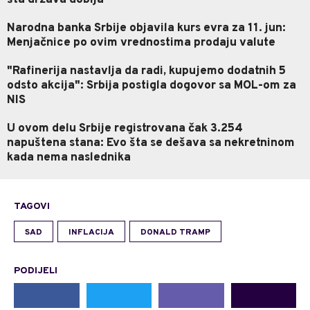
šta država dobija
Narodna banka Srbije objavila kurs evra za 11. jun:
Menjačnice po ovim vrednostima prodaju valute
"Rafinerija nastavlja da radi, kupujemo dodatnih 5
odsto akcija": Srbija postigla dogovor sa MOL-om za
NIS
U ovom delu Srbije registrovana čak 3.254
napuštena stana: Evo šta se dešava sa nekretninom
kada nema naslednika
TAGOVI
SAD
INFLACIJA
DONALD TRAMP
PODIJELI