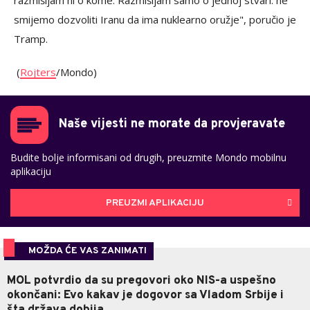
razmišljam ni o kome. Razmišljam samo o jednoj stvari: ne
smijemo dozvoliti Iranu da ima nuklearno oružje", poručio je
Tramp.
(
Rojters
/Mondo)
Naše vijesti ne morate da provjeravate
Budite bolje informisani od drugih, preuzmite Mondo mobilnu
aplikaciju
PREUZMI APLIKACIJU
MOŽDA ĆE VAS ZANIMATI
MOL potvrdio da su pregovori oko NIS-a uspešno
okončani: Evo kakav je dogovor sa Vladom Srbije i