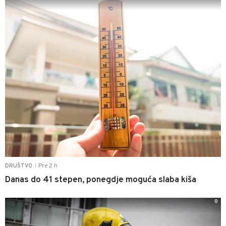
Pre 2 h
DRUŠTVO
|
Danas do 41 stepen, ponegdje moguća slaba kiša
0