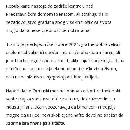
Republikanci nastoje da zadrže kontrolu nad
Predstavničkim domom i Senatom, ali strahuju da bi
nezadovoljstvo građana zbog visokih troškova života
moglo da donese prednost demokratama.
Tramp je predsjedničke izbore 2024. godine dobio velikim
dijelom zahvaljujući obećanjima da će obuzdati inflaciju, ali
je od tada njegova popularnost, uključujući i ocjene građana
o načinu na koji upravlja ekonomijom i troškovima života,
pala na najniži nivo u njegovoj političkoj karijeri.
Napori da se Ormuski moreuz ponovo otvori za tankerski
saobraćaj za sada nisu dali rezultate, dok rukovodioci u
industriji i analitičari upozoravaju da bi narednih nedjelja
mogao da uslijedi novi skok cijena nafte dovoljno snažan da
uzdrma šira finansijska tržišta.