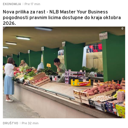
Pre 17 min
EKONOMIJA
|
Nova prilika za rast - NLB Master Your Business
pogodnosti pravnim licima dostupne do kraja oktobra
2026.
0
Pre 32 min
DRUŠTVO
|