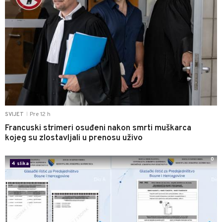
Pre 12 h
SVIJET
|
Francuski strimeri osuđeni nakon smrti muškarca
kojeg su zlostavljali u prenosu uživo
0
4 slika