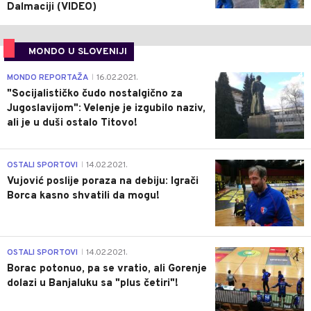
Dalmaciji (VIDEO)
MONDO U SLOVENIJI
4
MONDO REPORTAŽA
16.02.2021.
|
"Socijalističko čudo nostalgično za
Jugoslavijom": Velenje je izgubilo naziv,
ali je u duši ostalo Titovo!
1
OSTALI SPORTOVI
14.02.2021.
|
Vujović poslije poraza na debiju: Igrači
Borca kasno shvatili da mogu!
3
OSTALI SPORTOVI
14.02.2021.
|
Borac potonuo, pa se vratio, ali Gorenje
dolazi u Banjaluku sa "plus četiri"!