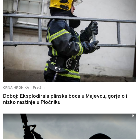
Pre 2 h
CRNA HRONIKA
|
Doboj: Eksplodirala plinska boca u Majevcu, gorjelo i
nisko rastinje u Pločniku
0