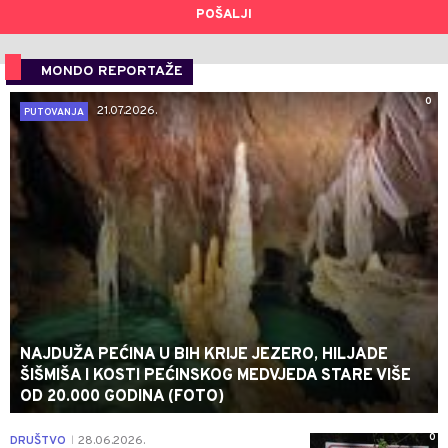
POŠALJI
MONDO REPORTAŽE
0
21.07.2026.
PUTOVANJA
NAJDUŽA PEĆINA U BIH KRIJE JEZERO, HILJADE
ŠIŠMIŠA I KOSTI PEĆINSKOG MEDVJEDA STARE VIŠE
OD 20.000 GODINA (FOTO)
0
DRUŠTVO
28.06.2026.
|