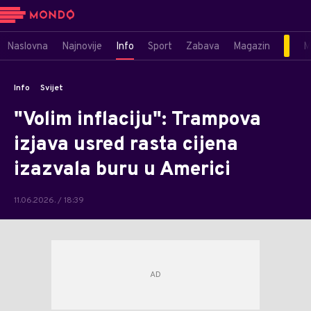
Naslovna
Najnovije
Info
Sport
Zabava
Magazin
M
Info
Svijet
"Volim inflaciju": Trampova
izjava usred rasta cijena
izazvala buru u Americi
11.06.2026. / 18:39