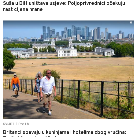
Suša u BiH uništava usjeve: Poljoprivrednici očekuju
rast cijena hrane
0
Pre 1 h
SVIJET
|
Britanci spavaju u kuhinjama i hotelima zbog vrućina: