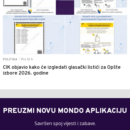
Pre 12 h
POLITIKA
|
CIK objavio kako će izgledati glasački listići za Opšte
izbore 2026. godine
PREUZMI NOVU MONDO APLIKACIJU
Savršen spoj vijesti i zabave.