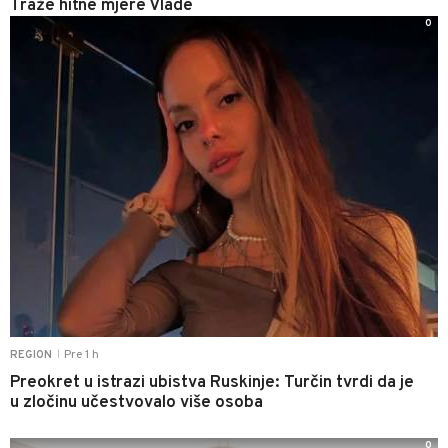
Traže hitne mjere Vlade
0
Pre 1 h
REGION
|
Preokret u istrazi ubistva Ruskinje: Turčin tvrdi da je
u zločinu učestvovalo više osoba
0