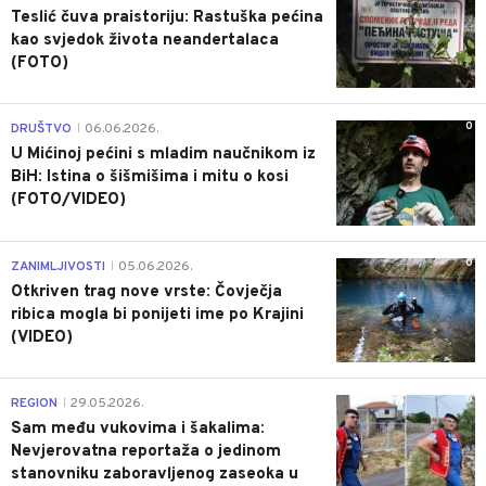
Teslić čuva praistoriju: Rastuška pećina
kao svjedok života neandertalaca
(FOTO)
0
DRUŠTVO
06.06.2026.
|
U Mićinoj pećini s mladim naučnikom iz
BiH: Istina o šišmišima i mitu o kosi
(FOTO/VIDEO)
0
ZANIMLJIVOSTI
05.06.2026.
|
Otkriven trag nove vrste: Čovječja
ribica mogla bi ponijeti ime po Krajini
(VIDEO)
0
REGION
29.05.2026.
|
Sam među vukovima i šakalima:
Nevjerovatna reportaža o jedinom
stanovniku zaboravljenog zaseoka u