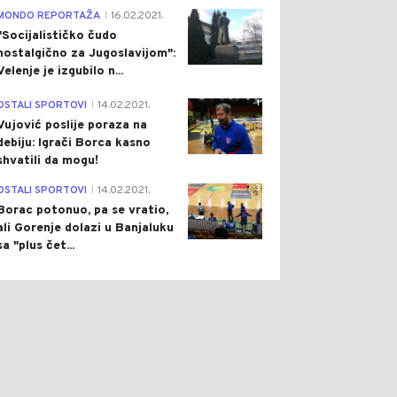
4
MONDO REPORTAŽA
16.02.2021.
|
"Socijalističko čudo
nostalgično za Jugoslavijom":
Velenje je izgubilo n...
1
OSTALI SPORTOVI
14.02.2021.
|
Vujović poslije poraza na
debiju: Igrači Borca kasno
shvatili da mogu!
3
OSTALI SPORTOVI
14.02.2021.
|
Borac potonuo, pa se vratio,
ali Gorenje dolazi u Banjaluku
sa "plus čet...