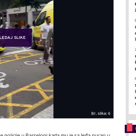
LEDAJ SLIKE
Br. slika: 6
e policije u Barseloni kada mu je sa leđa pucao u