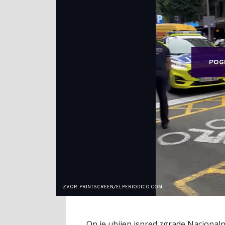
POG
IZVOR: PRINTSCREEN/ELPERIODICO.COM
On je ubijen ispred zgrade Nacionaln