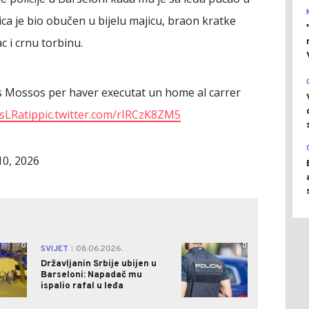
a je bio obučen u bijelu majicu, braon kratke
c i crnu torbinu.
ls Mossos per haver executat un home al carrer
WsLRatip
pic.twitter.com/rIRCzK8ZM5
10, 2026
0
0
SVIJET
08.06.2026.
|
Državljanin Srbije ubijen u
Barseloni: Napadač mu
ispalio rafal u leđa