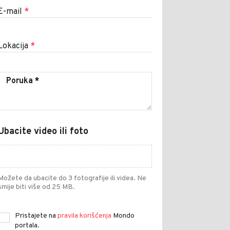
E-mail
*
Lokacija
*
Ubacite video ili foto
Možete da ubacite do 3 fotografije ili videa. Ne
smije biti više od 25 MB.
Pristajete na
pravila korišćenja
Mondo
portala.