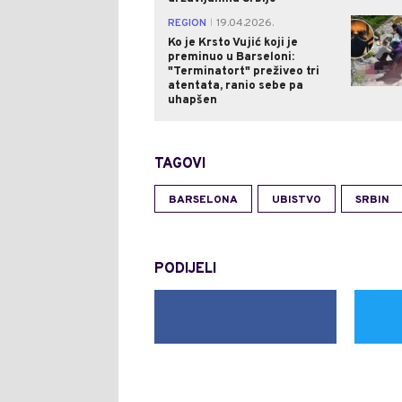
REGION
19.04.2026.
|
Ko je Krsto Vujić koji je
preminuo u Barseloni:
"Terminatort" preživeo tri
atentata, ranio sebe pa
uhapšen
TAGOVI
BARSELONA
UBISTVO
SRBIN
PODIJELI