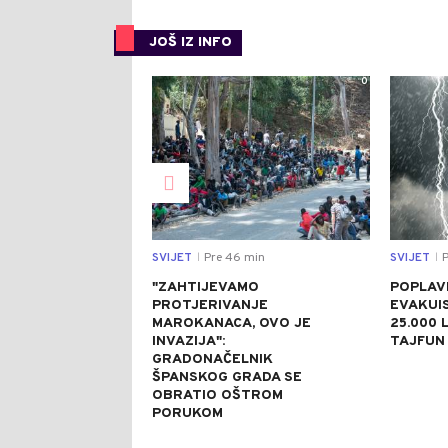
JOŠ IZ INFO
0
SVIJET
Pre 46 min
SVIJET
P
|
|
"ZAHTIJEVAMO
POPLAVE
PROTJERIVANJE
EVAKUI
MAROKANACA, OVO JE
25.000 L
INVAZIJA":
TAJFUN 
GRADONAČELNIK
ŠPANSKOG GRADA SE
OBRATIO OŠTROM
PORUKOM