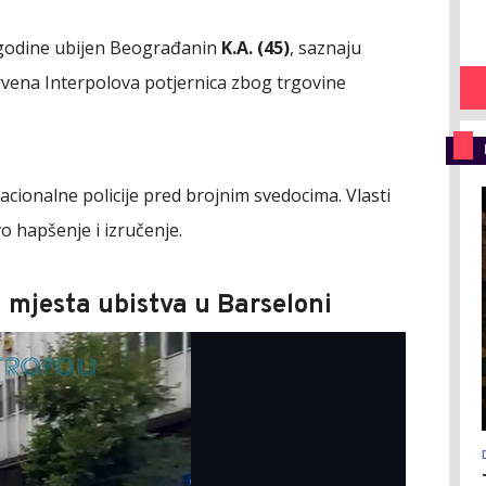
e godine ubijen Beograđanin
K.A. (45)
, saznaju
 crvena Interpolova potjernica zbog trgovine
acionalne policije pred brojnim svedocima. Vlasti
vo hapšenje i izručenje.
a mjesta ubistva u Barseloni