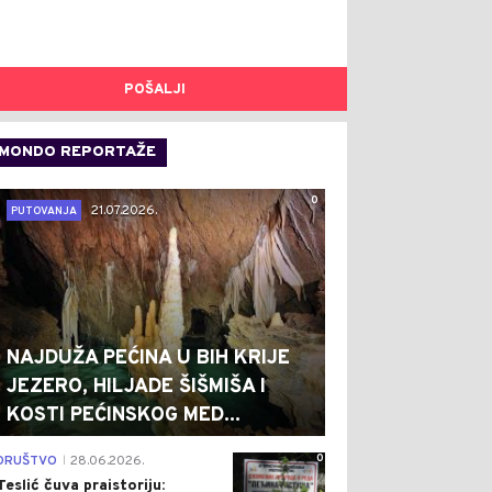
POŠALJI
MONDO REPORTAŽE
0
21.07.2026.
PUTOVANJA
NAJDUŽA PEĆINA U BIH KRIJE
JEZERO, HILJADE ŠIŠMIŠA I
KOSTI PEĆINSKOG MED...
0
DRUŠTVO
28.06.2026.
|
Teslić čuva praistoriju: