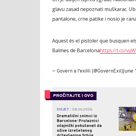
glavu zasad nepoznati muškarac. Ubic
pantalone, crne patike i nosio je rana
Aquest és el pistoler que busquen e
Balmes de Barcelona
https://t.co/vy
June 
— Govern a l'exil·li (@GovernExil)
PROČITAJTE I OVO
SVIJET
08.06.2026.
|
Dramatični snimci iz
Barselone: Prolaznici
očajnički pokušavali da
ožive izrešetanog
državljanina Srbije