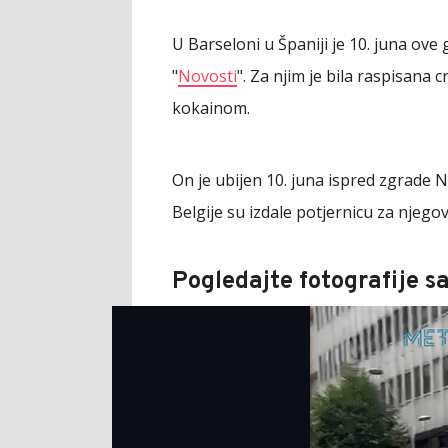
U Barseloni u Španiji je 10. juna ov
"
Novosti
". Za njim je bila raspisana
kokainom.
On je ubijen 10. juna ispred zgrade N
Belgije su izdale potjernicu za njego
Pogledajte fotografije s