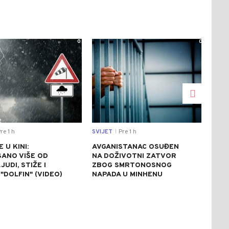
0
0
re 1 h
SVIJET
Pre 1 h
CRNA
|
 U KINI:
AVGANISTANAC OSUĐEN
OSU
SANO VIŠE OD
NA DOŽIVOTNI ZATVOR
POM
JUDI, STIŽE I
ZBOG SMRTONOSNOG
UBI
"DOLFIN" (VIDEO)
NAPADA U MINHENU
ODR
NAP