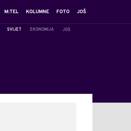
M:TEL
KOLUMNE
FOTO
JOŠ
SVIJET
EKONOMIJA
JOŠ