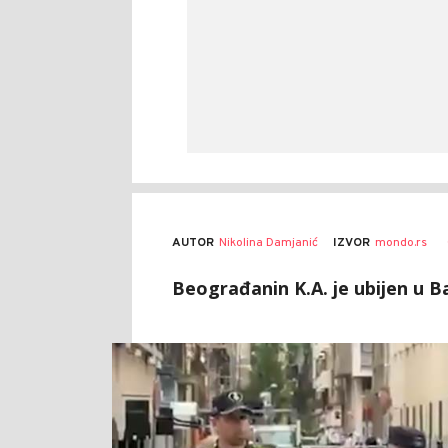
AUTOR
Nikolina Damjanić
IZVOR
mondo.rs
Beograđanin K.A. je ubijen u Ba