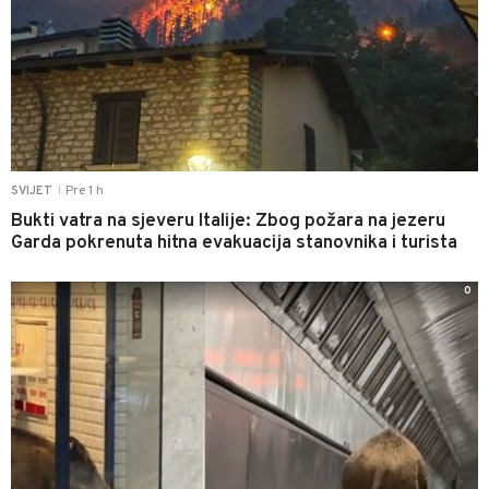
Pre 1 h
SVIJET
|
Bukti vatra na sjeveru Italije: Zbog požara na jezeru
Garda pokrenuta hitna evakuacija stanovnika i turista
0