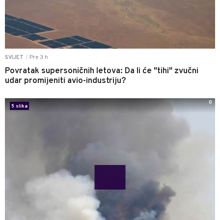
Pre 3 h
SVIJET
|
Povratak supersoničnih letova: Da li će "tihi" zvučni
udar promijeniti avio-industriju?
0
5 slika