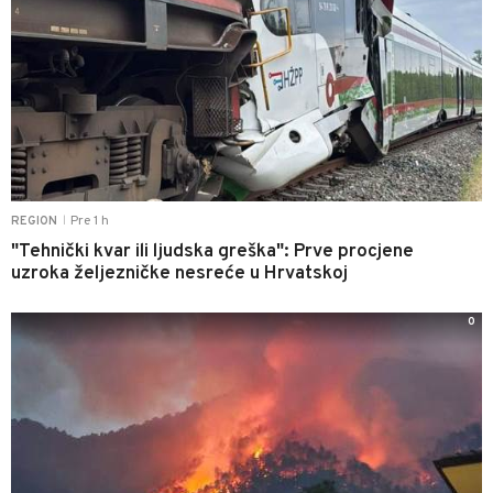
Pre 1 h
REGION
|
"Tehnički kvar ili ljudska greška": Prve procjene
uzroka željezničke nesreće u Hrvatskoj
0