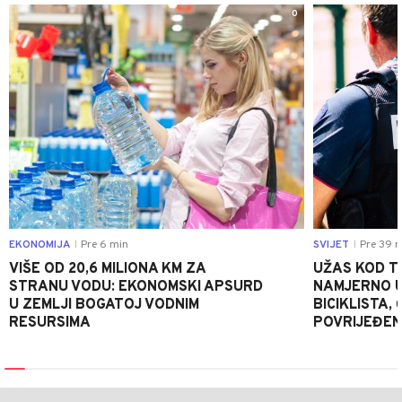
0
EKONOMIJA
Pre 6 min
SVIJET
Pre 39 m
|
|
VIŠE OD 20,6 MILIONA KM ZA
UŽAS KOD T
STRANU VODU: EKONOMSKI APSURD
NAMJERNO U
U ZEMLJI BOGATOJ VODNIM
BICIKLISTA,
RESURSIMA
POVRIJEĐEN