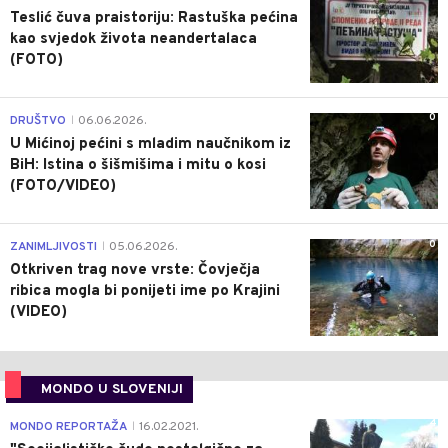
Teslić čuva praistoriju: Rastuška pećina
kao svjedok života neandertalaca
(FOTO)
0
DRUŠTVO
06.06.2026.
|
U Mićinoj pećini s mladim naučnikom iz
BiH: Istina o šišmišima i mitu o kosi
(FOTO/VIDEO)
0
ZANIMLJIVOSTI
05.06.2026.
|
Otkriven trag nove vrste: Čovječja
ribica mogla bi ponijeti ime po Krajini
(VIDEO)
MONDO U SLOVENIJI
4
MONDO REPORTAŽA
16.02.2021.
|