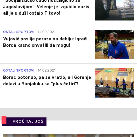
"Socijalističko čudo nostalgično za
Jugoslavijom": Velenje je izgubilo naziv,
ali je u duši ostalo Titovo!
1
OSTALI SPORTOVI
14.02.2021.
|
Vujović poslije poraza na debiju: Igrači
Borca kasno shvatili da mogu!
3
OSTALI SPORTOVI
14.02.2021.
|
Borac potonuo, pa se vratio, ali Gorenje
dolazi u Banjaluku sa "plus četiri"!
PROČITAJ JOŠ
0