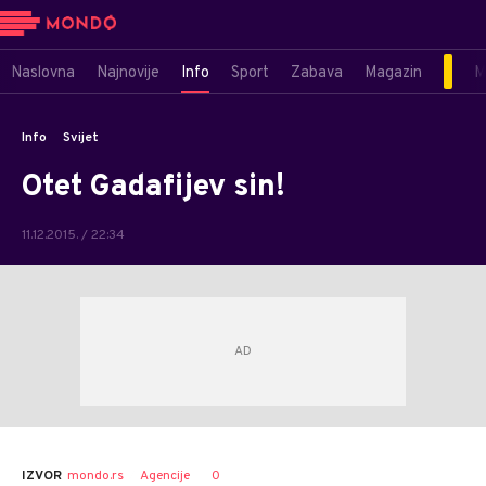
Naslovna
Najnovije
Info
Sport
Zabava
Magazin
M
Info
Svijet
Otet Gadafijev sin!
11.12.2015. / 22:34
0
IZVOR
mondo.rs
Agencije