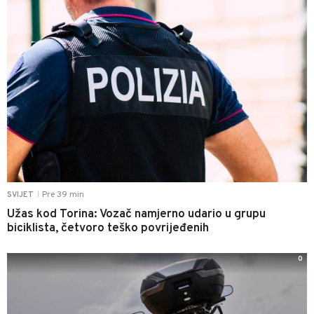
Pre 39 min
SVIJET
|
Užas kod Torina: Vozač namjerno udario u grupu
biciklista, četvoro teško povrijeđenih
0