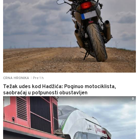
Pre 1 h
CRNA HRONIKA
|
Težak udes kod Hadžića: Poginuo motociklista,
saobraćaj u potpunosti obustavljen
0