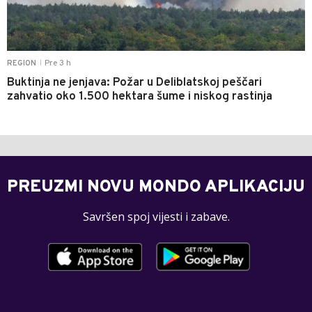
Pre 3 h
REGION
|
Buktinja ne jenjava: Požar u Deliblatskoj peščari
zahvatio oko 1.500 hektara šume i niskog rastinja
PREUZMI NOVU MONDO APLIKACIJU
Savršen spoj vijesti i zabave.