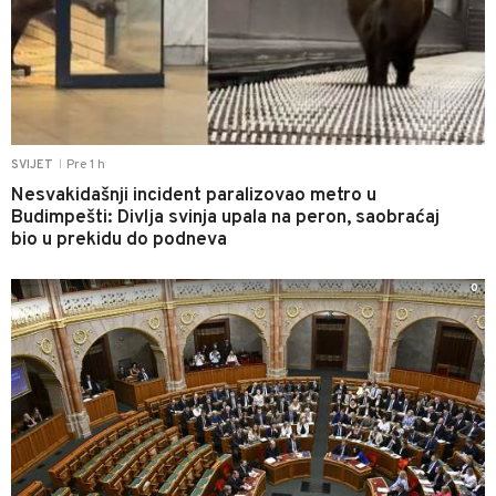
Pre 1 h
SVIJET
|
Nesvakidašnji incident paralizovao metro u
Budimpešti: Divlja svinja upala na peron, saobraćaj
bio u prekidu do podneva
0