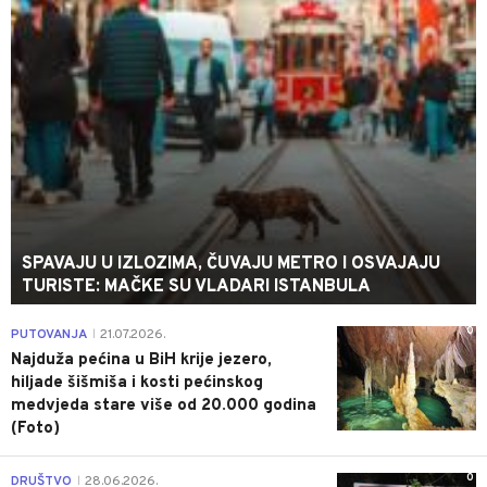
SPAVAJU U IZLOZIMA, ČUVAJU METRO I OSVAJAJU
TURISTE: MAČKE SU VLADARI ISTANBULA
0
PUTOVANJA
21.07.2026.
|
Najduža pećina u BiH krije jezero,
hiljade šišmiša i kosti pećinskog
medvjeda stare više od 20.000 godina
(Foto)
0
DRUŠTVO
28.06.2026.
|