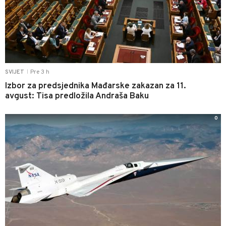
Pre 3 h
SVIJET
|
Izbor za predsjednika Mađarske zakazan za 11.
avgust: Tisa predložila Andraša Baku
0