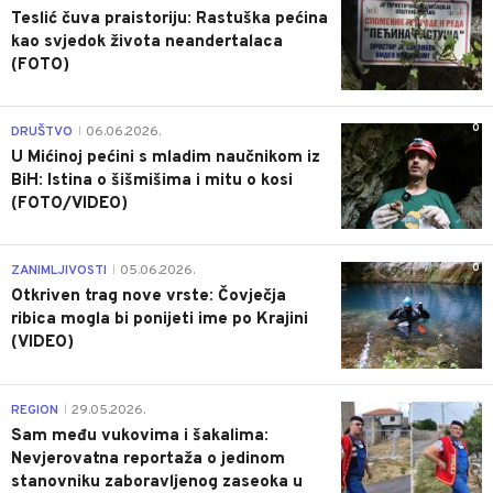
Teslić čuva praistoriju: Rastuška pećina
kao svjedok života neandertalaca
(FOTO)
0
DRUŠTVO
06.06.2026.
|
U Mićinoj pećini s mladim naučnikom iz
BiH: Istina o šišmišima i mitu o kosi
(FOTO/VIDEO)
0
ZANIMLJIVOSTI
05.06.2026.
|
Otkriven trag nove vrste: Čovječja
ribica mogla bi ponijeti ime po Krajini
(VIDEO)
0
REGION
29.05.2026.
|
Sam među vukovima i šakalima:
Nevjerovatna reportaža o jedinom
stanovniku zaboravljenog zaseoka u