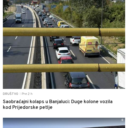
Pre 2 h
DRUŠTVO
|
Saobraćajni kolaps u Banjaluci: Duge kolone vozila
kod Prijedorske petlje
0