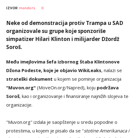
0
IZVOR
mondo.rs
Neke od demonstracija protiv Trampa u SAD
organizovale su grupe koje sponzoriše
simpatizer Hilari Klinton i milijarder Džordž
Soroš.
Među imejlovima šefa izbornog štaba Klintonove
Džona Podeste, koje je objavio WikiLeaks
, nalazi se
strateški dokument
u kojem se pominje organizacija
"Muvon.org"
(MoveOn.org/Napred), koju
podržava
Soroš
, kao i organizovanje i finansiranje najnižih slojeva te
organizacije.
"Muvon.org" izdala je saopštenje u sredu popodne o
protestima, u kojem je pisalo da se "
stotine Amerikanaca i