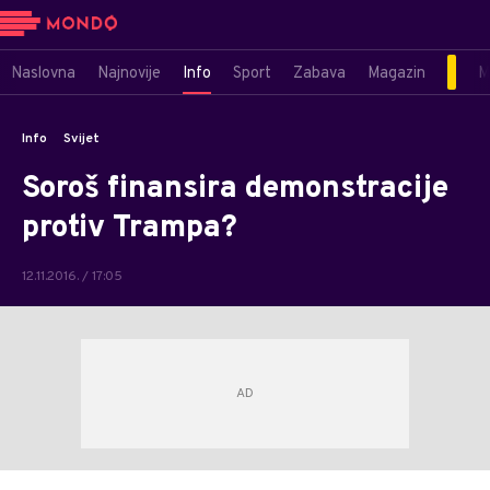
Naslovna
Najnovije
Info
Sport
Zabava
Magazin
M
Info
Svijet
Soroš finansira demonstracije
protiv Trampa?
12.11.2016. / 17:05