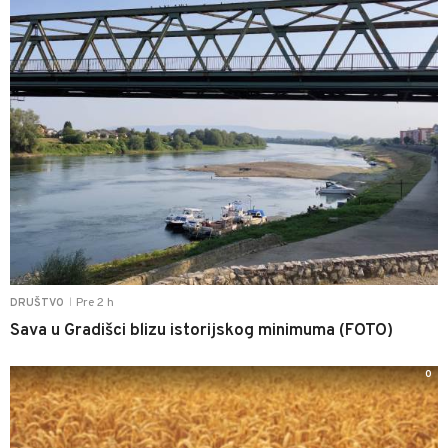
Pre 2 h
DRUŠTVO
|
Sava u Gradišci blizu istorijskog minimuma (FOTO)
0