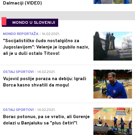
Dalmaciji (VIDEO)
MONDO U SLOVENIJI
4
MONDO REPORTAŽA
16.02.2021.
|
"Socijalističko čudo nostalgično za
Jugoslavijom": Velenje je izgubilo naziv,
ali je u duši ostalo Titovo!
1
OSTALI SPORTOVI
14.02.2021.
|
Vujović poslije poraza na debiju: Igrači
Borca kasno shvatili da mogu!
3
OSTALI SPORTOVI
14.02.2021.
|
Borac potonuo, pa se vratio, ali Gorenje
dolazi u Banjaluku sa "plus četiri"!