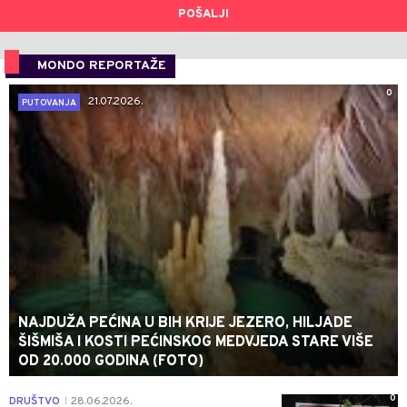
POŠALJI
MONDO REPORTAŽE
0
21.07.2026.
PUTOVANJA
NAJDUŽA PEĆINA U BIH KRIJE JEZERO, HILJADE
ŠIŠMIŠA I KOSTI PEĆINSKOG MEDVJEDA STARE VIŠE
OD 20.000 GODINA (FOTO)
0
DRUŠTVO
28.06.2026.
|