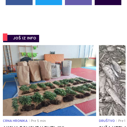
JOŠ IZ INFO
0
CRNA HRONIKA
Pre 5 min
DRUŠTVO
Pre 1 
|
|