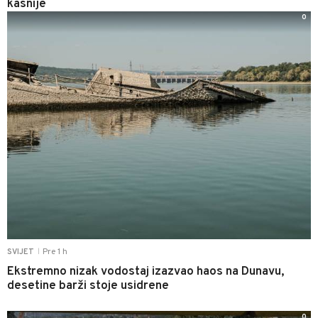
kasnije
0
Pre 1 h
SVIJET
|
Ekstremno nizak vodostaj izazvao haos na Dunavu,
desetine barži stoje usidrene
0