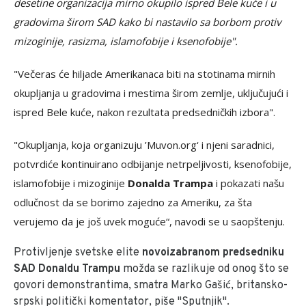
desetine organizacija mirno okupilo ispred Bele kuće i u
gradovima širom SAD kako bi nastavilo sa borbom protiv
mizoginije, rasizma, islamofobije i ksenofobije".
"Večeras će hiljade Amerikanaca biti na stotinama mirnih
okupljanja u gradovima i mestima širom zemlje, uključujući i
ispred Bele kuće, nakon rezultata predsedničkih izbora".
"Okupljanja, koja organizuju ’Muvon.org‘ i njeni saradnici,
potvrdiće kontinuirano odbijanje netrpeljivosti, ksenofobije,
islamofobije i mizoginije
Donalda Trampa
i pokazati našu
odlučnost da se borimo zajedno za Ameriku, za šta
verujemo da je još uvek moguće“, navodi se u saopštenju.
Protivljenje svetske elite
novoizabranom predsedniku
SAD Donaldu Trampu
možda se razlikuje od onog što se
govori demonstrantima, smatra Marko Gašić, britansko-
srpski politički komentator, piše "Sputnjik".