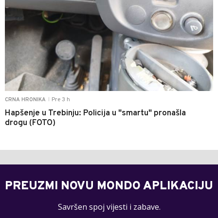
Pre 3 h
CRNA HRONIKA
|
Hapšenje u Trebinju: Policija u "smartu" pronašla
drogu (FOTO)
PREUZMI NOVU MONDO APLIKACIJU
Savršen spoj vijesti i zabave.