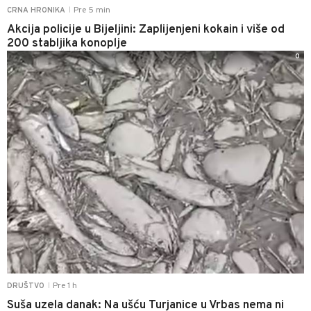
Pre 5 min
CRNA HRONIKA
|
Akcija policije u Bijeljini: Zaplijenjeni kokain i više od
200 stabljika konoplje
0
Pre 1 h
DRUŠTVO
|
Suša uzela danak: Na ušću Turjanice u Vrbas nema ni