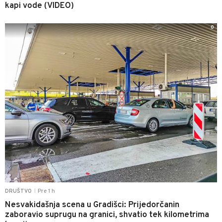
kapi vode (VIDEO)
0
Pre 1 h
DRUŠTVO
|
Nesvakidašnja scena u Gradišci: Prijedorčanin
zaboravio suprugu na granici, shvatio tek kilometrima