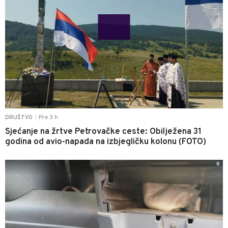
Pre 3 h
DRUŠTVO
|
Sjećanje na žrtve Petrovačke ceste: Obilježena 31
godina od avio-napada na izbjegličku kolonu (FOTO)
0