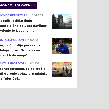
MONDO U SLOVENIJI
4
MONDO REPORTAŽA
16.02.2021.
|
"Socijalističko čudo
nostalgično za Jugoslavijom":
ŠTVO
Pre 2 h
DRUŠTVO
Pre 2 h
|
|
Velenje je izgubilo n...
BRAĆAJNI KOLAPS U
SAVA U GRADIŠCI BLIZU
JALUCI: DUGE KOLONE
ISTORIJSKOG MINIMUMA
1
OSTALI SPORTOVI
14.02.2021.
|
ILA KOD PRIJEDORSKE
(FOTO)
Vujović poslije poraza na
LJE
debiju: Igrači Borca kasno
shvatili da mogu!
3
OSTALI SPORTOVI
14.02.2021.
|
Borac potonuo, pa se vratio,
ali Gorenje dolazi u Banjaluku
sa "plus čet...