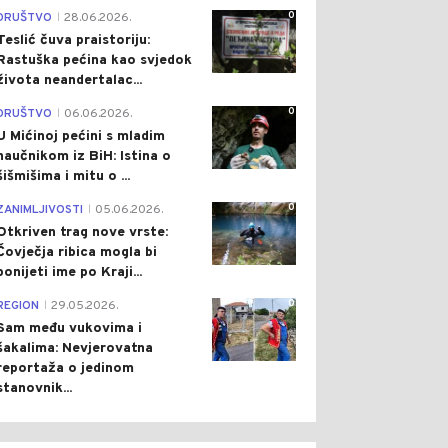
0
DRUŠTVO
28.06.2026.
|
Teslić čuva praistoriju:
Rastuška pećina kao svjedok
života neandertalac...
0
DRUŠTVO
06.06.2026.
|
U Mićinoj pećini s mladim
naučnikom iz BiH: Istina o
šišmišima i mitu o ...
0
ZANIMLJIVOSTI
05.06.2026.
|
Otkriven trag nove vrste:
Čovječja ribica mogla bi
ponijeti ime po Kraji...
0
REGION
29.05.2026.
|
Sam među vukovima i
šakalima: Nevjerovatna
reportaža o jedinom
0
0
stanovnik...