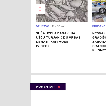
DRUŠTVO
Pre 38 min
DRUŠTVO
|
SUŠA UZELA DANAK: NA
NESVAK
UŠĆU TURJANICE U VRBAS
GRADIŠC
NEMA NI KAPI VODE
ZABORA
(VIDEO)
GRANICI
KILOME
KOMENTARI
0