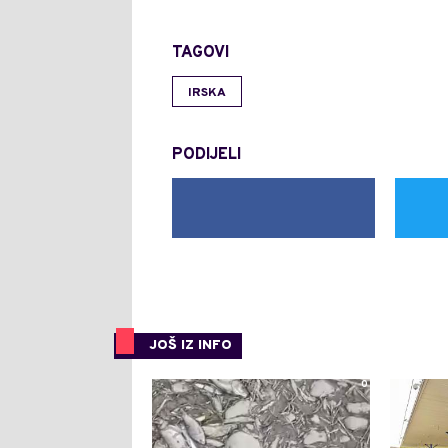
TAGOVI
IRSKA
PODIJELI
JOŠ IZ INFO
0