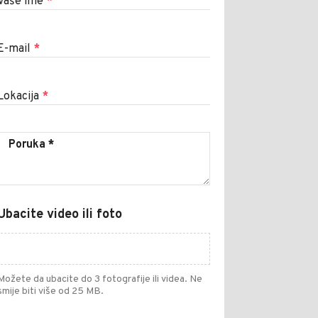
Vaše ime
*
E-mail
*
Lokacija
*
Ubacite video ili foto
Možete da ubacite do 3 fotografije ili videa. Ne
smije biti više od 25 MB.