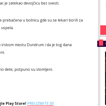
ac je zatekao devojčicu bez svesti.
 prebačena u bolnicu gde su se lekari borili za
e uspela.
 u irskom mestu Dundrum i da je tog dana
ni.
dino dete, potpuno su slomljeni.
le Play Store!
PREUZMITE JE!