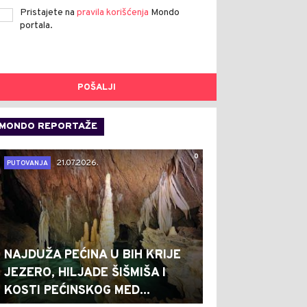
Pristajete na
pravila korišćenja
Mondo
portala.
POŠALJI
MONDO REPORTAŽE
0
21.07.2026.
PUTOVANJA
NAJDUŽA PEĆINA U BIH KRIJE
JEZERO, HILJADE ŠIŠMIŠA I
KOSTI PEĆINSKOG MED...