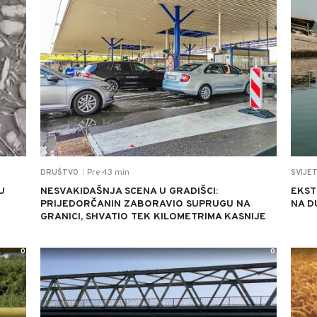
Pre 43 min
DRUŠTVO
SVIJE
|
U
NESVAKIDAŠNJA SCENA U GRADIŠCI:
EKST
PRIJEDORČANIN ZABORAVIO SUPRUGU NA
NA D
GRANICI, SHVATIO TEK KILOMETRIMA KASNIJE
0
0