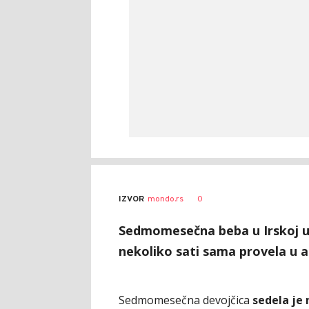
0
IZVOR
mondo.rs
Sedmomesečna beba u Irskoj um
nekoliko sati sama provela u a
Sedmomesečna devojčica
sedela je 