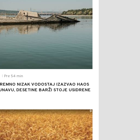
Pre 54 min
T
|
REMNO NIZAK VODOSTAJ IZAZVAO HAOS
UNAVU, DESETINE BARŽI STOJE USIDRENE
0