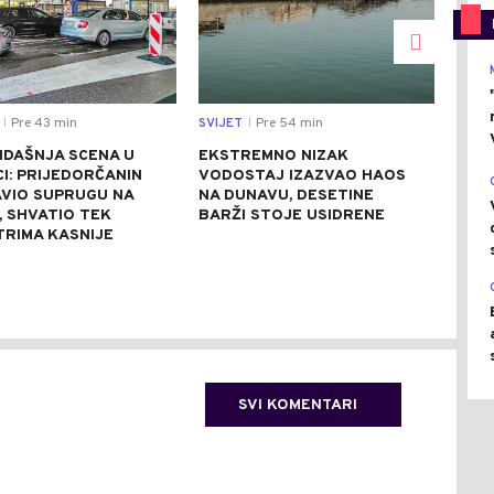
Pre 43 min
SVIJET
Pre 54 min
DRU
|
|
IDAŠNJA SCENA U
EKSTREMNO NIZAK
SAO
I: PRIJEDORČANIN
VODOSTAJ IZAZVAO HAOS
BAN
VIO SUPRUGU NA
NA DUNAVU, DESETINE
VOZ
, SHVATIO TEK
BARŽI STOJE USIDRENE
PET
TRIMA KASNIJE
SVI KOMENTARI