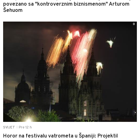
povezano sa "kontroverznim biznismenom" Arturom
Šehuom
0
Pre 12 h
SVIJET
|
Horor na festivalu vatrometa u Španiji: Projektil