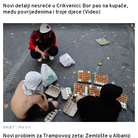
Novi detalji nesreće u Crikvenici: Bor pao na kupače,
među povrijeđenima i troje djece (Video)
0
Pre 11 h
SVIJET
|
Novi problem za Trampovog zeta: Zemljište u Albaniji