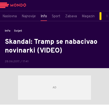
Naslovna
Najnovije
Info
Sport
Zabava
Magazin
M
Info
Svijet
Skandal: Tramp se nabacivao
novinarki (VIDEO)
28.06.2017. / 17:41