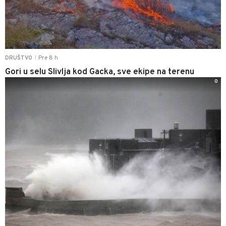
Pre 8 h
DRUŠTVO
|
Gori u selu Slivlja kod Gacka, sve ekipe na terenu
0