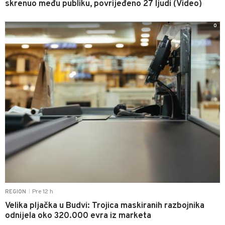
skrenuo među publiku, povrijeđeno 27 ljudi (Video)
0
Pre 12 h
REGION
|
Velika pljačka u Budvi: Trojica maskiranih razbojnika
odnijela oko 320.000 evra iz marketa