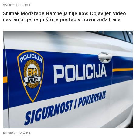
Pre 10 h
SVIJET
|
Snimak Modžtabe Hamneija nije nov: Objavljen video
nastao prije nego što je postao vrhovni vođa Irana
0
Pre 11 h
REGION
|