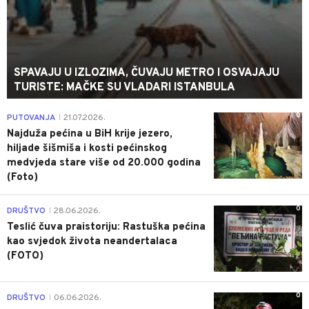
SPAVAJU U IZLOZIMA, ČUVAJU METRO I OSVAJAJU
TURISTE: MAČKE SU VLADARI ISTANBULA
0
PUTOVANJA
21.07.2026.
|
Najduža pećina u BiH krije jezero,
hiljade šišmiša i kosti pećinskog
medvjeda stare više od 20.000 godina
(Foto)
0
DRUŠTVO
28.06.2026.
|
Teslić čuva praistoriju: Rastuška pećina
kao svjedok života neandertalaca
(FOTO)
0
DRUŠTVO
06.06.2026.
|