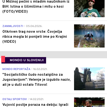
U Mićinoj pećini s mladim naučnikom iz
BiH: Istina o šišmišima i mitu o kosi
(FOTO/VIDEO)
0
ZANIMLJIVOSTI
05.06.2026.
|
Otkriven trag nove vrste: Čovječja
ribica mogla bi ponijeti ime po Krajini
(VIDEO)
MONDO U SLOVENIJI
4
MONDO REPORTAŽA
16.02.2021.
|
"Socijalističko čudo nostalgično za
Jugoslavijom": Velenje je izgubilo naziv,
ali je u duši ostalo Titovo!
1
OSTALI SPORTOVI
14.02.2021.
|
Vujović poslije poraza na debiju: Igrači