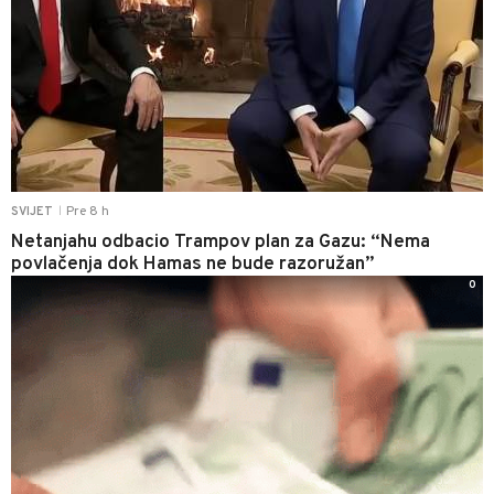
Pre 8 h
SVIJET
|
Netanjahu odbacio Trampov plan za Gazu: “Nema
povlačenja dok Hamas ne bude razoružan”
0