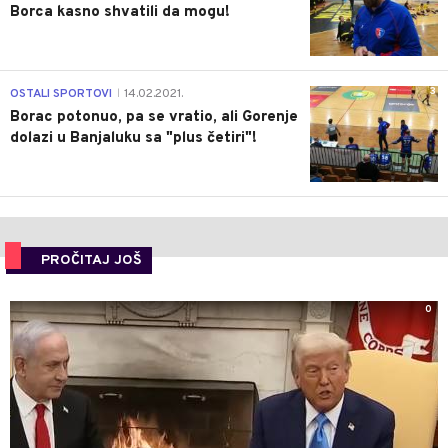
Borca kasno shvatili da mogu!
3
OSTALI SPORTOVI
14.02.2021.
|
Borac potonuo, pa se vratio, ali Gorenje
dolazi u Banjaluku sa "plus četiri"!
PROČITAJ JOŠ
0