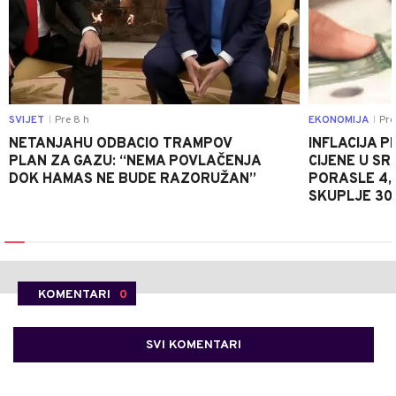
SVIJET
Pre 8 h
EKONOMIJA
Pre
|
|
NETANJAHU ODBACIO TRAMPOV
INFLACIJA P
PLAN ZA GAZU: “NEMA POVLAČENJA
CIJENE U S
DOK HAMAS NE BUDE RAZORUŽAN”
PORASLE 4,
SKUPLJE 30
KOMENTARI
0
SVI KOMENTARI