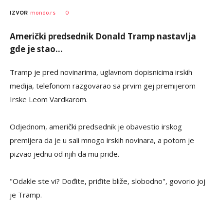
0
IZVOR
mondo.rs
Američki predsednik Donald Tramp nastavlja
gde je stao...
Tramp je pred novinarima, uglavnom dopisnicima irskih
medija, telefonom razgovarao sa prvim gej premijerom
Irske Leom Vardkarom.
Odjednom, američki predsednik je obavestio irskog
premijera da je u sali mnogo irskih novinara, a potom je
pizvao jednu od njih da mu priđe.
"Odakle ste vi? Dođite, priđite bliže, slobodno", govorio joj
je Tramp.