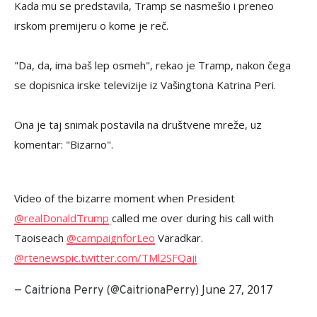
Kada mu se predstavila, Tramp se nasmešio i preneo
irskom premijeru o kome je reč.
"Da, da, ima baš lep osmeh", rekao je Tramp, nakon čega
se dopisnica irske televizije iz Vašingtona Katrina Peri.
Ona je taj snimak postavila na društvene mreže, uz
komentar: "Bizarno".
Video of the bizarre moment when President
@realDonaldTrump
called me over during his call with
Taoiseach
@campaignforLeo
Varadkar.
@rtenews
pic.twitter.com/TMl2SFQaji
June 27, 2017
— Caitriona Perry (@CaitrionaPerry)