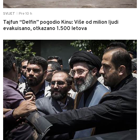
Pre 10 h
SVIJET
|
Tajfun “Delfin” pogodio Kinu: Više od milion ljudi
evakuisano, otkazano 1.500 letova
0