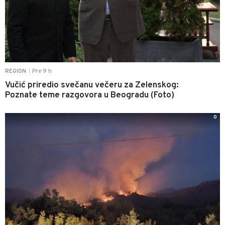
Pre 9 h
REGION
|
Vučić priredio svečanu večeru za Zelenskog:
Poznate teme razgovora u Beogradu (Foto)
0