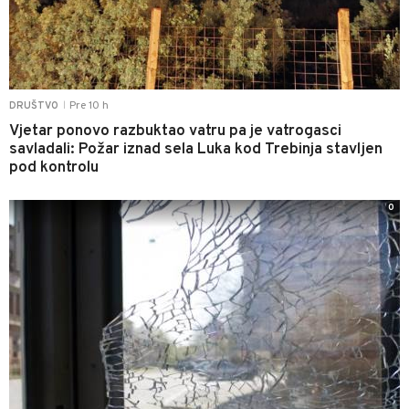
Pre 10 h
DRUŠTVO
|
Vjetar ponovo razbuktao vatru pa je vatrogasci
savladali: Požar iznad sela Luka kod Trebinja stavljen
pod kontrolu
0