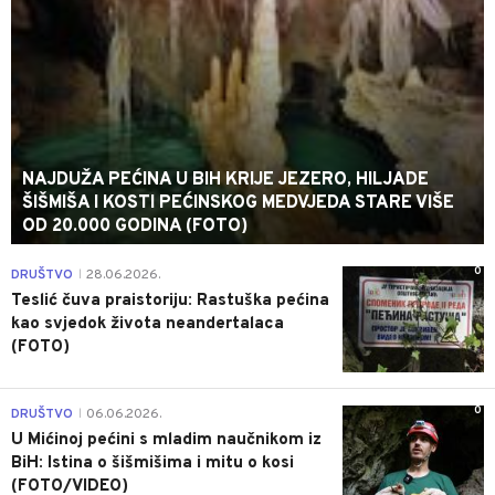
NAJDUŽA PEĆINA U BIH KRIJE JEZERO, HILJADE
ŠIŠMIŠA I KOSTI PEĆINSKOG MEDVJEDA STARE VIŠE
OD 20.000 GODINA (FOTO)
0
DRUŠTVO
28.06.2026.
|
Teslić čuva praistoriju: Rastuška pećina
kao svjedok života neandertalaca
(FOTO)
0
DRUŠTVO
06.06.2026.
|
U Mićinoj pećini s mladim naučnikom iz
BiH: Istina o šišmišima i mitu o kosi
(FOTO/VIDEO)