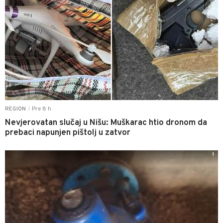
Pre 8 h
REGION
|
Nevjerovatan slučaj u Nišu: Muškarac htio dronom da
prebaci napunjen pištolj u zatvor
1