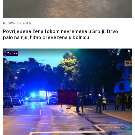
Pre 11 h
REGION
|
Povrijeđena žena tokom nevremena u Srbiji: Drvo
palo na nju, hitno prevezena u bolnicu
0
7 slika