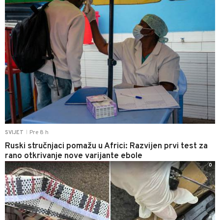
Pre 8 h
SVIJET
|
Ruski stručnjaci pomažu u Africi: Razvijen prvi test za
rano otkrivanje nove varijante ebole
0