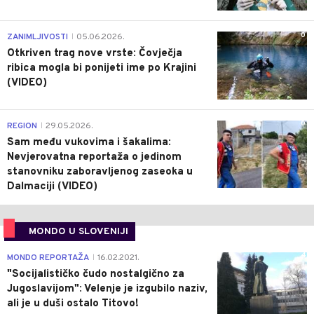
0
ZANIMLJIVOSTI
05.06.2026.
|
Otkriven trag nove vrste: Čovječja
ribica mogla bi ponijeti ime po Krajini
(VIDEO)
0
REGION
29.05.2026.
|
Sam među vukovima i šakalima:
Nevjerovatna reportaža o jedinom
stanovniku zaboravljenog zaseoka u
Dalmaciji (VIDEO)
MONDO U SLOVENIJI
4
MONDO REPORTAŽA
16.02.2021.
|
"Socijalističko čudo nostalgično za
Jugoslavijom": Velenje je izgubilo naziv,
ali je u duši ostalo Titovo!