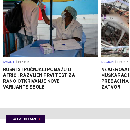
SVIJET
Pre 8 h
REGION
Pre 8 h
|
|
RUSKI STRUČNJACI POMAŽU U
NEVJEROVATA
AFRICI: RAZVIJEN PRVI TEST ZA
MUŠKARAC H
RANO OTKRIVANJE NOVE
PREBACI NA
VARIJANTE EBOLE
ZATVOR
KOMENTARI
0