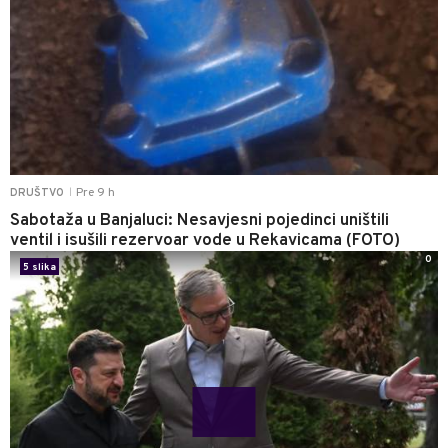
Pre 9 h
DRUŠTVO
|
Sabotaža u Banjaluci: Nesavjesni pojedinci uništili
ventil i isušili rezervoar vode u Rekavicama (FOTO)
0
5 slika