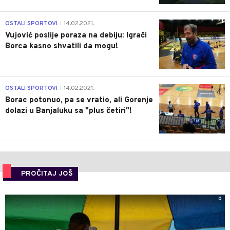
1
OSTALI SPORTOVI
14.02.2021.
|
Vujović poslije poraza na debiju: Igrači
Borca kasno shvatili da mogu!
3
OSTALI SPORTOVI
14.02.2021.
|
Borac potonuo, pa se vratio, ali Gorenje
dolazi u Banjaluku sa "plus četiri"!
PROČITAJ JOŠ
0