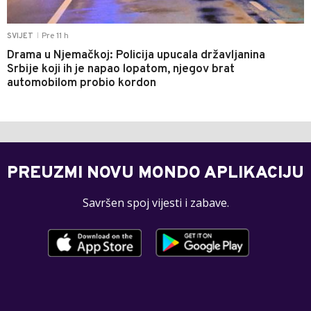
Pre 11 h
SVIJET
|
Drama u Njemačkoj: Policija upucala državljanina
Srbije koji ih je napao lopatom, njegov brat
automobilom probio kordon
PREUZMI NOVU MONDO APLIKACIJU
Savršen spoj vijesti i zabave.