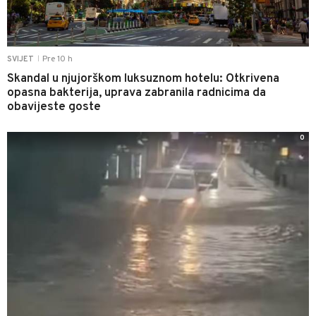
Pre 10 h
SVIJET
|
Skandal u njujorškom luksuznom hotelu: Otkrivena
opasna bakterija, uprava zabranila radnicima da
obavijeste goste
0