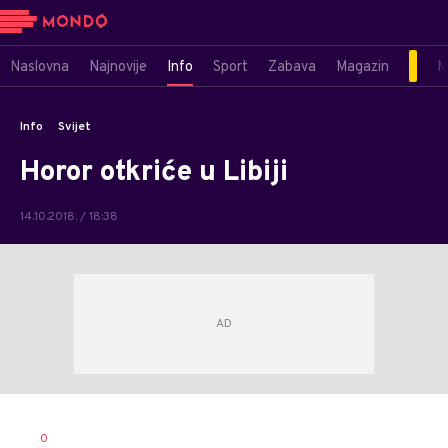
Naslovna
Najnovije
Info
Sport
Zabava
Magazin
M
Info
Svijet
Horor otkriće u Libiji
14.10.2018. / 18:38
0