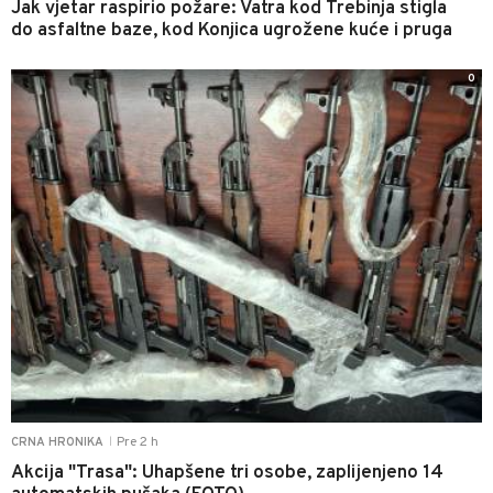
Jak vjetar raspirio požare: Vatra kod Trebinja stigla
do asfaltne baze, kod Konjica ugrožene kuće i pruga
0
Pre 2 h
CRNA HRONIKA
|
Akcija "Trasa": Uhapšene tri osobe, zaplijenjeno 14