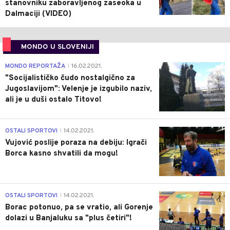
stanovniku zaboravljenog zaseoka u
Dalmaciji (VIDEO)
MONDO U SLOVENIJI
4
MONDO REPORTAŽA
16.02.2021.
|
"Socijalističko čudo nostalgično za
Jugoslavijom": Velenje je izgubilo naziv,
ali je u duši ostalo Titovo!
1
OSTALI SPORTOVI
14.02.2021.
|
Vujović poslije poraza na debiju: Igrači
Borca kasno shvatili da mogu!
3
OSTALI SPORTOVI
14.02.2021.
|
Borac potonuo, pa se vratio, ali Gorenje
dolazi u Banjaluku sa "plus četiri"!