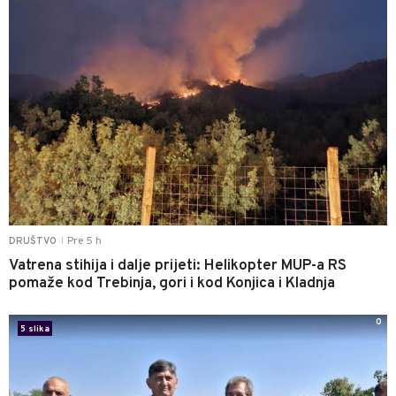
Pre 5 h
DRUŠTVO
|
Vatrena stihija i dalje prijeti: Helikopter MUP-a RS
pomaže kod Trebinja, gori i kod Konjica i Kladnja
0
5 slika