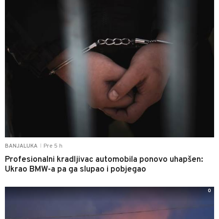
Pre 5 h
BANJALUKA
|
Profesionalni kradljivac automobila ponovo uhapšen:
Ukrao BMW-a pa ga slupao i pobjegao
0