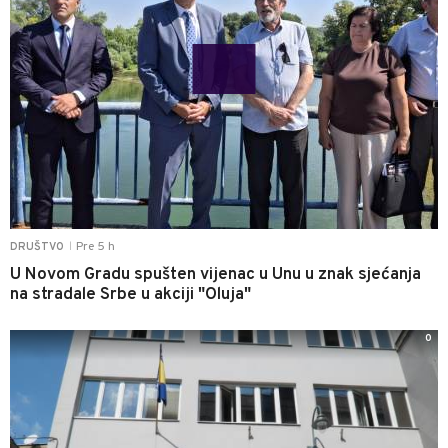
Pre 5 h
DRUŠTVO
|
U Novom Gradu spušten vijenac u Unu u znak sjećanja
na stradale Srbe u akciji "Oluja"
0