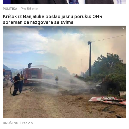
Pre 55 min
POLITIKA
|
Krišok iz Banjaluke poslao jasnu poruku: OHR
spreman da razgovara sa svima
0
Pre 2 h
DRUŠTVO
|