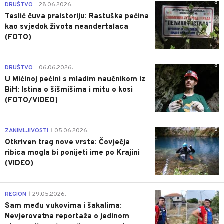
0
DRUŠTVO
28.06.2026.
|
Teslić čuva praistoriju: Rastuška pećina
kao svjedok života neandertalaca
(FOTO)
0
DRUŠTVO
06.06.2026.
|
U Mićinoj pećini s mladim naučnikom iz
BiH: Istina o šišmišima i mitu o kosi
(FOTO/VIDEO)
0
ZANIMLJIVOSTI
05.06.2026.
|
Otkriven trag nove vrste: Čovječja
ribica mogla bi ponijeti ime po Krajini
(VIDEO)
0
REGION
29.05.2026.
|
Sam među vukovima i šakalima:
Nevjerovatna reportaža o jedinom