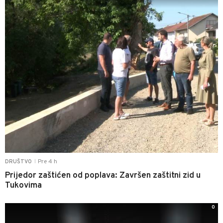
Pre 4 h
DRUŠTVO
|
Prijedor zaštićen od poplava: Završen zaštitni zid u
Tukovima
0