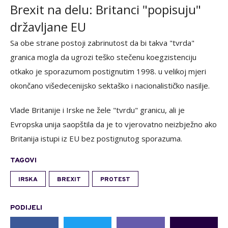
Brexit na delu: Britanci "popisuju"
državljane EU
Sa obe strane postoji zabrinutost da bi takva "tvrda"
granica mogla da ugrozi teško stečenu koegzistenciju
otkako je sporazumom postignutim 1998. u velikoj mjeri
okončano višedecenijsko sektaško i nacionalističko nasilje.
Vlade Britanije i Irske ne žele "tvrdu" granicu, ali je
Evropska unija saopštila da je to vjerovatno neizbježno ako
Britanija istupi iz EU bez postignutog sporazuma.
TAGOVI
IRSKA
BREXIT
PROTEST
PODIJELI