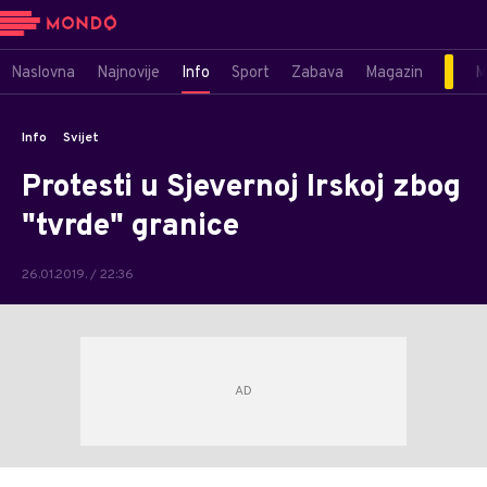
Naslovna
Najnovije
Info
Sport
Zabava
Magazin
M
Info
Svijet
Protesti u Sjevernoj Irskoj zbog
"tvrde" granice
26.01.2019. / 22:36