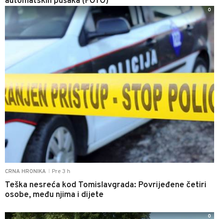
automatskih pušaka (FOTO)
0
Pre 3 h
CRNA HRONIKA
|
Teška nesreća kod Tomislavgrada: Povrijeđene četiri
osobe, među njima i dijete
0