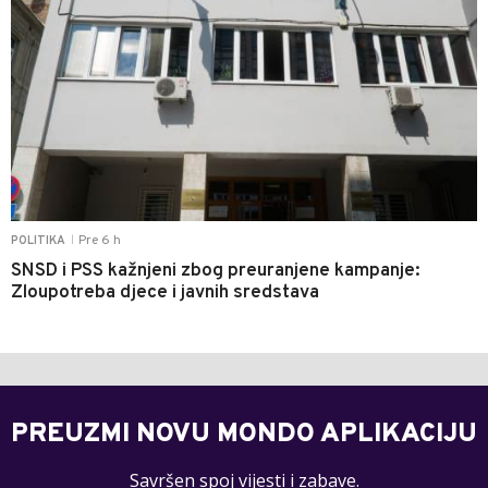
Pre 6 h
POLITIKA
|
SNSD i PSS kažnjeni zbog preuranjene kampanje:
Zloupotreba djece i javnih sredstava
PREUZMI NOVU MONDO APLIKACIJU
Savršen spoj vijesti i zabave.