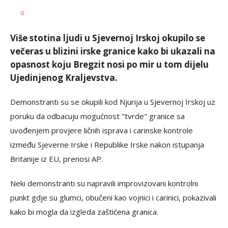
AUTOR
Tanjug
0
Više stotina ljudi u Sjevernoj Irskoj okupilo se
večeras u blizini irske granice kako bi ukazali na
opasnost koju Bregzit nosi po mir u tom dijelu
Ujedinjenog Kraljevstva.
Demonstranti su se okupili kod Njurija u Sjevernoj Irskoj uz
poruku da odbacuju mogućnost "tvrde" granice sa
uvođenjem provjere ličnih isprava i carinske kontrole
između Sjeverne Irske i Republike Irske nakon istupanja
Britanije iz EU, prenosi AP.
Neki demonstranti su napravili improvizovani kontrolni
punkt gdje su glumci, obučeni kao vojnici i carinici, pokazivali
kako bi mogla da izgleda zaštićena granica.