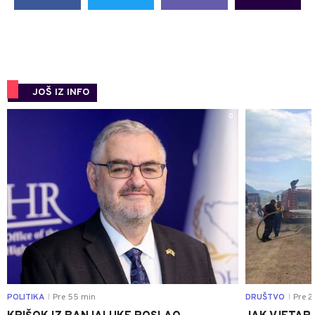
JOŠ IZ INFO
0
POLITIKA
Pre 55 min
DRUŠTVO
Pre 2
|
|