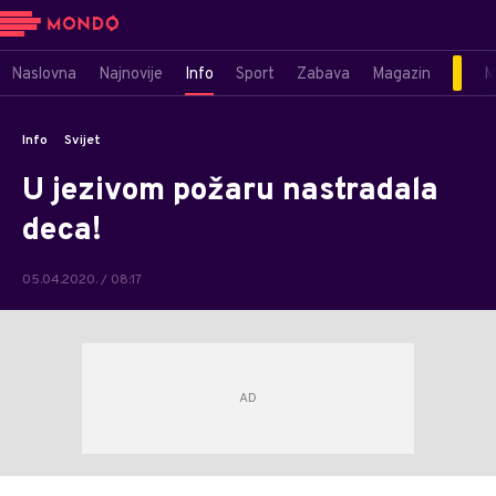
Naslovna
Najnovije
Info
Sport
Zabava
Magazin
M
Info
Svijet
U jezivom požaru nastradala
deca!
05.04.2020. / 08:17