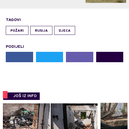
TAGOVI
POŽARI
RUSIJA
DJECA
PODIJELI
JOŠ IZ INFO
0