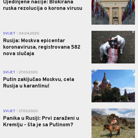
Ujedinjene nacije: Blokirana
ruska rezolucija o korona virusu
0
SVIJET
04.04.2020.
|
Rusija: Moskva epicentar
koronavirusa, registrovana 582
nova slučaja
0
SVIJET
27.03.2020.
|
Putin zaključao Moskvu, cela
Rusija u karantinu!
0
SVIJET
27.03.2020.
|
Panika u Rusiji: Prvi zaraženi u
Kremlju - šta je sa Putinom?