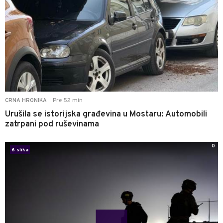
Pre 52 min
CRNA HRONIKA
|
Urušila se istorijska građevina u Mostaru: Automobili
zatrpani pod ruševinama
0
6 slika