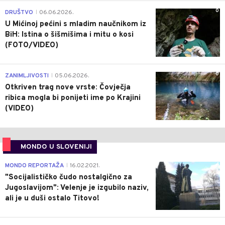
0
DRUŠTVO
06.06.2026.
|
U Mićinoj pećini s mladim naučnikom iz
BiH: Istina o šišmišima i mitu o kosi
(FOTO/VIDEO)
0
ZANIMLJIVOSTI
05.06.2026.
|
Otkriven trag nove vrste: Čovječja
ribica mogla bi ponijeti ime po Krajini
(VIDEO)
MONDO U SLOVENIJI
4
MONDO REPORTAŽA
16.02.2021.
|
"Socijalističko čudo nostalgično za
Jugoslavijom": Velenje je izgubilo naziv,
ali je u duši ostalo Titovo!