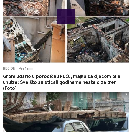
Pre 1 min
REGION
|
Grom udario u porodičnu kuću, majka sa djecom bila
unutra: Sve što su sticali godinama nestalo za tren
(Foto)
0