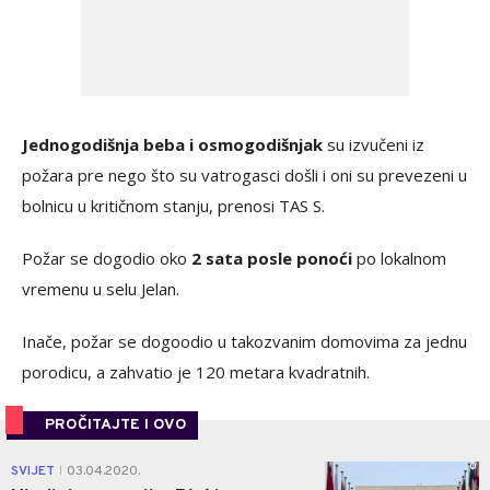
Jednogodišnja beba i osmogodišnjak
su izvučeni iz
požara pre nego što su vatrogasci došli i oni su prevezeni u
bolnicu u kritičnom stanju, prenosi TAS S.
Požar se dogodio oko
2 sata posle ponoći
po lokalnom
vremenu u selu Jelan.
Inače, požar se dogoodio u takozvanim domovima za jednu
porodicu, a zahvatio je 120 metara kvadratnih.
PROČITAJTE I OVO
0
SVIJET
03.04.2020.
|