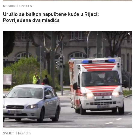
Pre 13 h
REGION
|
Urušio se balkon napuštene kuće u Rijeci:
Povrijeđena dva mladića
0
Pre 13 h
SVIJET
|