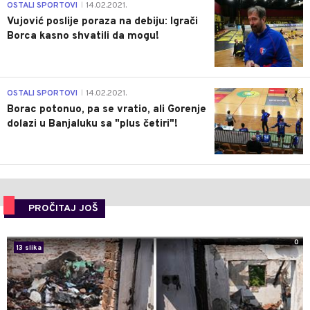
1
OSTALI SPORTOVI
14.02.2021.
|
Vujović poslije poraza na debiju: Igrači
Borca kasno shvatili da mogu!
3
OSTALI SPORTOVI
14.02.2021.
|
Borac potonuo, pa se vratio, ali Gorenje
dolazi u Banjaluku sa "plus četiri"!
PROČITAJ JOŠ
0
13 slika