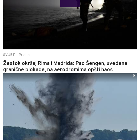
Pre 1 h
SVIJET
|
Žestok okršaj Rima i Madrida: Pao Šengen, uvedene
granične blokade, na aerodromima opšti haos
0