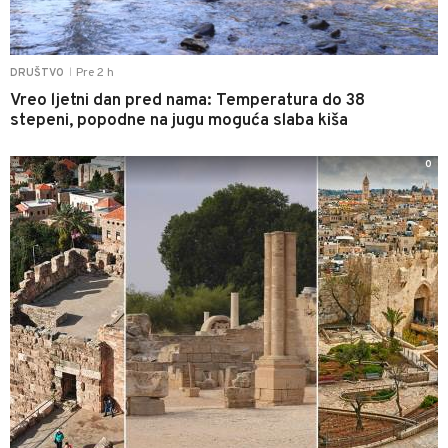
Pre 2 h
DRUŠTVO
|
Vreo ljetni dan pred nama: Temperatura do 38
stepeni, popodne na jugu moguća slaba kiša
0