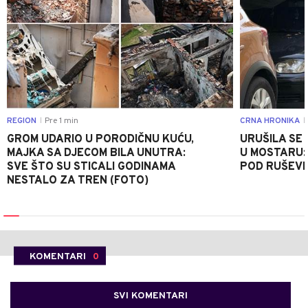
REGION
Pre 1 min
CRNA HRONIKA
|
|
GROM UDARIO U PORODIČNU KUĆU,
URUŠILA SE
MAJKA SA DJECOM BILA UNUTRA:
U MOSTARU:
SVE ŠTO SU STICALI GODINAMA
POD RUŠEV
NESTALO ZA TREN (FOTO)
KOMENTARI
0
SVI KOMENTARI