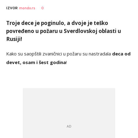
AUTOR
Tanjug
0
IZVOR
mondo.rs
Troje dece je poginulo, a dvoje je teško
povređeno u požaru u Sverdlovskoj oblasti u
Rusiji!
Kako su saopštili zvaničnici u požaru su nastradala
deca od
devet, osam i šest godina
!