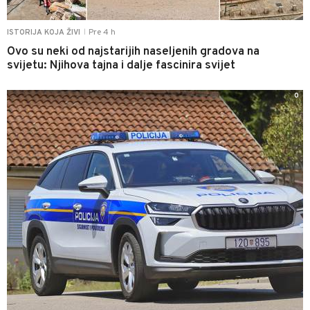
Pre 4 h
ISTORIJA KOJA ŽIVI
|
Ovo su neki od najstarijih naseljenih gradova na
svijetu: Njihova tajna i dalje fascinira svijet
0