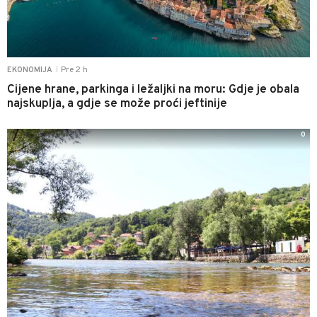
Pre 2 h
EKONOMIJA
|
Cijene hrane, parkinga i ležaljki na moru: Gdje je obala
najskuplja, a gdje se može proći jeftinije
0