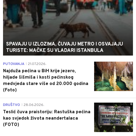
SPAVAJU U IZLOZIMA, ČUVAJU METRO I OSVAJAJU
TURISTE: MAČKE SU VLADARI ISTANBULA
0
PUTOVANJA
21.07.2026.
|
Najduža pećina u BiH krije jezero,
hiljade šišmiša i kosti pećinskog
medvjeda stare više od 20.000 godina
(Foto)
0
DRUŠTVO
28.06.2026.
|
Teslić čuva praistoriju: Rastuška pećina
kao svjedok života neandertalaca
(FOTO)