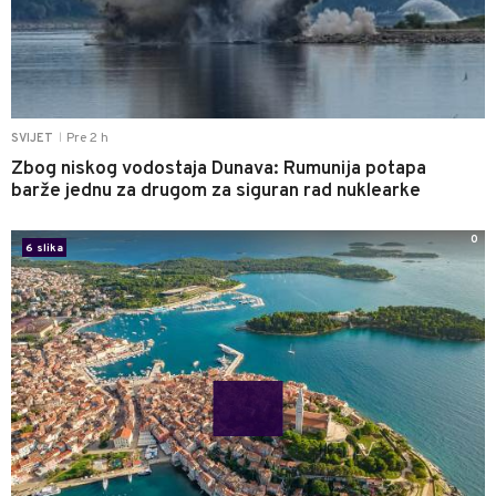
Pre 2 h
SVIJET
|
Zbog niskog vodostaja Dunava: Rumunija potapa
barže jednu za drugom za siguran rad nuklearke
0
6 slika