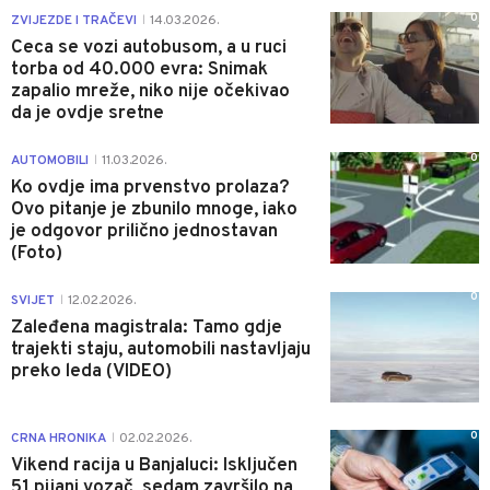
0
ZVIJEZDE I TRAČEVI
14.03.2026.
|
Ceca se vozi autobusom, a u ruci
torba od 40.000 evra: Snimak
zapalio mreže, niko nije očekivao
da je ovdje sretne
0
AUTOMOBILI
11.03.2026.
|
Ko ovdje ima prvenstvo prolaza?
Ovo pitanje je zbunilo mnoge, iako
je odgovor prilično jednostavan
(Foto)
0
SVIJET
12.02.2026.
|
Zaleđena magistrala: Tamo gdje
trajekti staju, automobili nastavljaju
preko leda (VIDEO)
0
CRNA HRONIKA
02.02.2026.
|
Vikend racija u Banjaluci: Isključen
51 pijani vozač, sedam završilo na