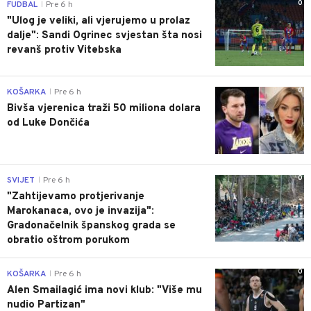
0
FUDBAL
Pre 6 h
|
"Ulog je veliki, ali vjerujemo u prolaz
dalje": Sandi Ogrinec svjestan šta nosi
revanš protiv Vitebska
0
KOŠARKA
Pre 6 h
|
Bivša vjerenica traži 50 miliona dolara
od Luke Dončića
0
SVIJET
Pre 6 h
|
"Zahtijevamo protjerivanje
Marokanaca, ovo je invazija":
Gradonačelnik španskog grada se
obratio oštrom porukom
0
KOŠARKA
Pre 6 h
|
Alen Smailagić ima novi klub: "Više mu
nudio Partizan"