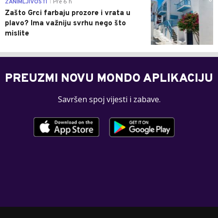
0
ZANIMLJIVOSTI
Pre 6 h
|
Zašto Grci farbaju prozore i vrata u
plavo? Ima važniju svrhu nego što
mislite
PREUZMI NOVU MONDO APLIKACIJU
Savršen spoj vijesti i zabave.