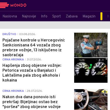
Naslovna
Najnovije
Info
Sport
Zabava
Magazin
M
0
DRUŠTVO
03.08.2026.
|
Pojačane kontrole u Hercegovini:
Sankcionisana 64 vozača zbog
prebrze vožnje, 13 isključeno iz
saobraćaja
0
CRNA HRONIKA
31.07.2026.
|
Hapšenja zbog objesne vožnje:
Petorica vozača u Banjaluci i
Laktašima pala zbog alkohola i
kokaina
0
CRNA HRONIKA
28.07.2026.
|
Nakon dva dana ponovio isti
prekršaj: Bijeljinac ostao bez
"poršea" zbog obijesne vožnje