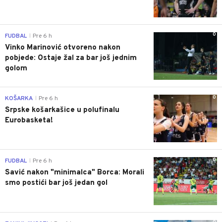
0
FUDBAL
Pre 6 h
|
Vinko Marinović otvoreno nakon
pobjede: Ostaje žal za bar još jednim
golom
0
KOŠARKA
Pre 6 h
|
Srpske košarkašice u polufinalu
Eurobasketa!
0
FUDBAL
Pre 6 h
|
Savić nakon "minimalca" Borca: Morali
smo postići bar još jedan gol