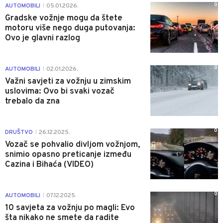
0
AUTOMOBILI
05.01.2026.
|
Gradske vožnje mogu da štete
motoru više nego duga putovanja:
Ovo je glavni razlog
0
AUTOMOBILI
02.01.2026.
|
Važni savjeti za vožnju u zimskim
uslovima: Ovo bi svaki vozač
trebalo da zna
0
DRUŠTVO
26.12.2025.
|
Vozač se pohvalio divljom vožnjom,
snimio opasno preticanje između
Cazina i Bihaća (VIDEO)
0
AUTOMOBILI
07.12.2025.
|
10 savjeta za vožnju po magli: Evo
šta nikako ne smete da radite