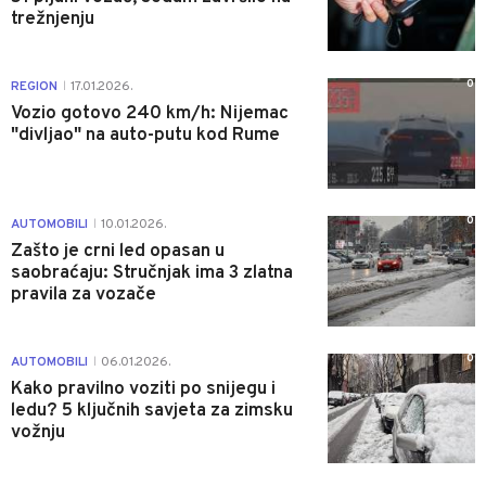
trežnjenju
0
REGION
17.01.2026.
|
Vozio gotovo 240 km/h: Nijemac
"divljao" na auto-putu kod Rume
0
AUTOMOBILI
10.01.2026.
|
Zašto je crni led opasan u
saobraćaju: Stručnjak ima 3 zlatna
pravila za vozače
0
AUTOMOBILI
06.01.2026.
|
Kako pravilno voziti po snijegu i
ledu? 5 ključnih savjeta za zimsku
vožnju