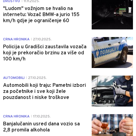
0
DRUŠTVO
11.11.2025.
|
"Ludom" vožnjom se hvalio na
internetu: Vozač BMW-a jurio 155
km/h gdje je ograničenje 60
0
CRNA HRONIKA
27.10.2025.
|
Policija u Gradišci zaustavila vozača
koji je prekoračio brzinu za više od
100 km/h
0
AUTOMOBILI
27.10.2025.
|
Automobili koji traju: Pametni izbori
za početnike i sve koji žele
pouzdanost i niske troškove
0
CRNA HRONIKA
17.10.2025.
|
Banjalučanin usred dana vozio sa
2,8 promila alkohola