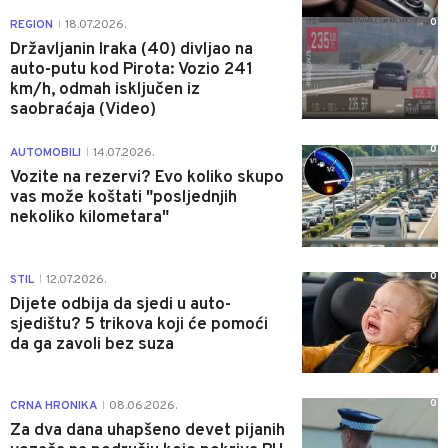
0
REGION
18.07.2026.
|
Državljanin Iraka (40) divljao na
auto-putu kod Pirota: Vozio 241
km/h, odmah isključen iz
saobraćaja (Video)
0
AUTOMOBILI
14.07.2026.
|
Vozite na rezervi? Evo koliko skupo
vas može koštati "posljednjih
nekoliko kilometara"
0
STIL
12.07.2026.
|
Dijete odbija da sjedi u auto-
sjedištu? 5 trikova koji će pomoći
da ga zavoli bez suza
0
CRNA HRONIKA
08.06.2026.
|
Za dva dana uhapšeno devet pijanih