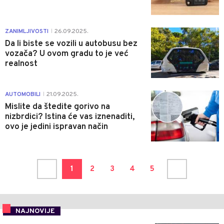
1
ZANIMLJIVOSTI
26.09.2025.
|
Da li biste se vozili u autobusu bez
vozača? U ovom gradu to je već
realnost
1
AUTOMOBILI
21.09.2025.
|
Mislite da štedite gorivo na
nizbrdici? Istina će vas iznenaditi,
ovo je jedini ispravan način
1
2
3
4
5
NAJNOVIJE