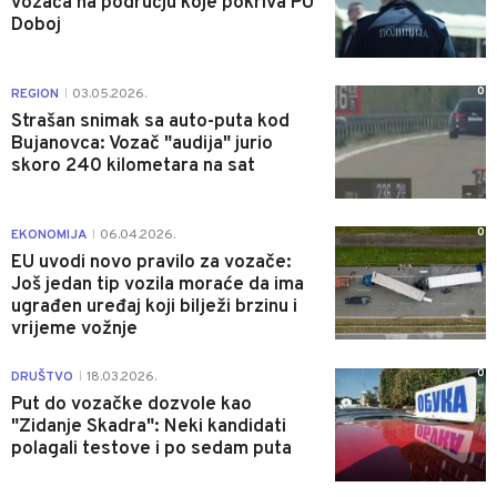
vozača na području koje pokriva PU
Doboj
0
REGION
03.05.2026.
|
Strašan snimak sa auto-puta kod
Bujanovca: Vozač "audija" jurio
skoro 240 kilometara na sat
0
EKONOMIJA
06.04.2026.
|
EU uvodi novo pravilo za vozače:
Još jedan tip vozila moraće da ima
ugrađen uređaj koji bilježi brzinu i
vrijeme vožnje
0
DRUŠTVO
18.03.2026.
|
Put do vozačke dozvole kao
"Zidanje Skadra": Neki kandidati
polagali testove i po sedam puta