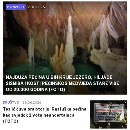
0
21.07.2026.
PUTOVANJA
NAJDUŽA PEĆINA U BIH KRIJE JEZERO, HILJADE
ŠIŠMIŠA I KOSTI PEĆINSKOG MEDVJEDA STARE VIŠE
OD 20.000 GODINA (FOTO)
0
DRUŠTVO
28.06.2026.
|
Teslić čuva praistoriju: Rastuška pećina
kao svjedok života neandertalaca
(FOTO)