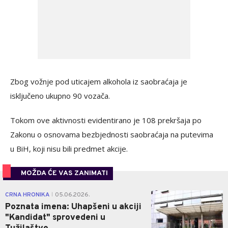
Zbog vožnje pod uticajem alkohola iz saobraćaja je
isključeno ukupno 90 vozača.
Tokom ove aktivnosti evidentirano je 108 prekršaja po
Zakonu o osnovama bezbjednosti saobraćaja na putevima
u BiH, koji nisu bili predmet akcije.
MOŽDA ĆE VAS ZANIMATI
0
CRNA HRONIKA
05.06.2026.
|
Poznata imena: Uhapšeni u akciji
"Kandidat" sprovedeni u