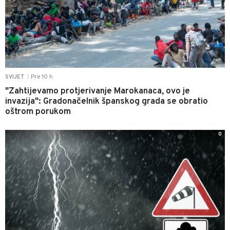
Pre 10 h
SVIJET
|
"Zahtijevamo protjerivanje Marokanaca, ovo je
invazija": Gradonačelnik španskog grada se obratio
oštrom porukom
0