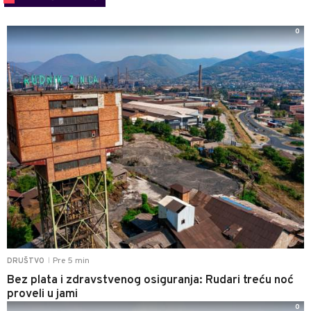
0
Pre 5 min
DRUŠTVO
|
Bez plata i zdravstvenog osiguranja: Rudari treću noć
proveli u jami
0