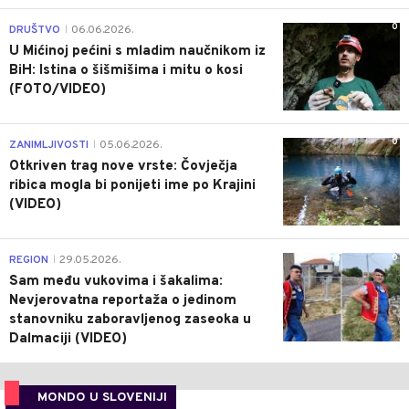
0
DRUŠTVO
06.06.2026.
|
U Mićinoj pećini s mladim naučnikom iz
BiH: Istina o šišmišima i mitu o kosi
(FOTO/VIDEO)
0
ZANIMLJIVOSTI
05.06.2026.
|
Otkriven trag nove vrste: Čovječja
ribica mogla bi ponijeti ime po Krajini
(VIDEO)
0
REGION
29.05.2026.
|
Sam među vukovima i šakalima:
Nevjerovatna reportaža o jedinom
stanovniku zaboravljenog zaseoka u
Dalmaciji (VIDEO)
MONDO U SLOVENIJI