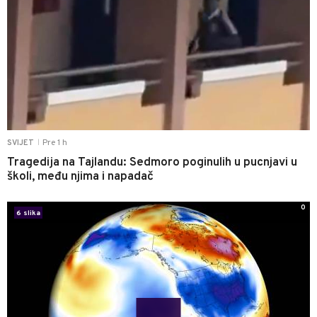
Pre 1 h
SVIJET
|
Tragedija na Tajlandu: Sedmoro poginulih u pucnjavi u
školi, među njima i napadač
0
6 slika