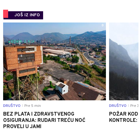
JOŠ IZ INFO
0
DRUŠTVO
Pre 5 min
DRUŠTVO
Pre 3
|
|
BEZ PLATA I ZDRAVSTVENOG
POŽAR KOD K
OSIGURANJA: RUDARI TREĆU NOĆ
KONTROLE: 
PROVELI U JAMI