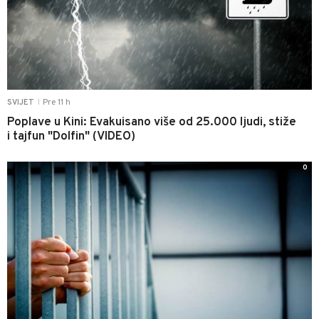
Pre 11 h
SVIJET
|
Poplave u Kini: Evakuisano više od 25.000 ljudi, stiže
i tajfun "Dolfin" (VIDEO)
0