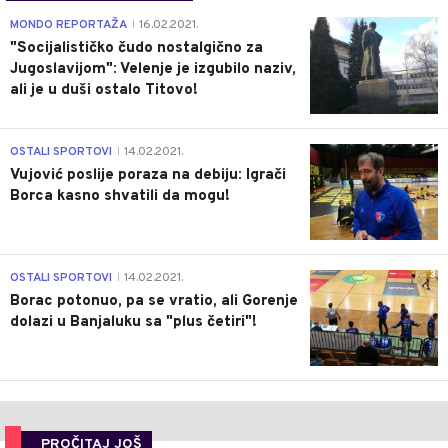
4
MONDO REPORTAŽA
16.02.2021.
|
"Socijalističko čudo nostalgično za
Jugoslavijom": Velenje je izgubilo naziv,
ali je u duši ostalo Titovo!
1
OSTALI SPORTOVI
14.02.2021.
|
Vujović poslije poraza na debiju: Igrači
Borca kasno shvatili da mogu!
3
OSTALI SPORTOVI
14.02.2021.
|
Borac potonuo, pa se vratio, ali Gorenje
dolazi u Banjaluku sa "plus četiri"!
PROČITAJ JOŠ