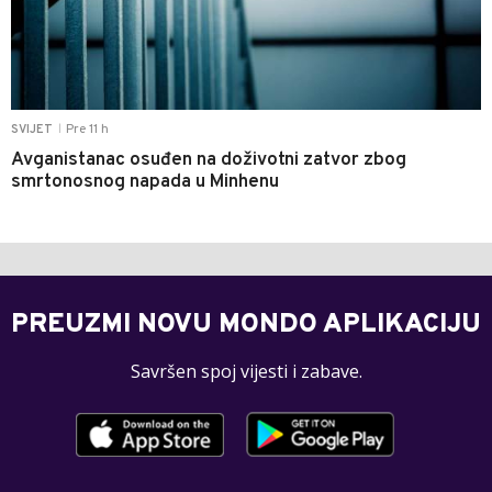
Pre 11 h
SVIJET
|
Avganistanac osuđen na doživotni zatvor zbog
smrtonosnog napada u Minhenu
PREUZMI NOVU MONDO APLIKACIJU
Savršen spoj vijesti i zabave.