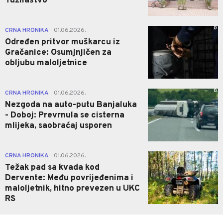
Tužilaštvo
0
CRNA HRONIKA
01.06.2026.
|
Određen pritvor muškarcu iz
Gračanice: Osumjnjičen za
obljubu maloljetnice
0
CRNA HRONIKA
01.06.2026.
|
Nezgoda na auto-putu Banjaluka
- Doboj: Prevrnula se cisterna
mlijeka, saobraćaj usporen
0
CRNA HRONIKA
01.06.2026.
|
Težak pad sa kvada kod
Dervente: Među povrijeđenima i
maloljetnik, hitno prevezen u UKC
RS