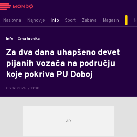
Naslovna
Najnovije
Info
Sport
Zabava
Magazin
M
Info
Crna hronika
Za dva dana uhapšeno devet
pijanih vozača na području
koje pokriva PU Doboj
08.06.2026. / 13:00