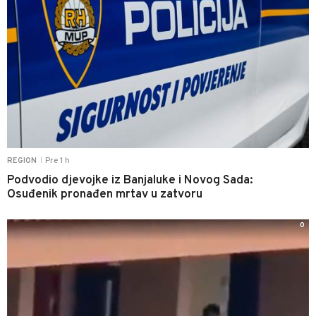
Pre 1 h
REGION
|
Podvodio djevojke iz Banjaluke i Novog Sada:
Osuđenik pronađen mrtav u zatvoru
0