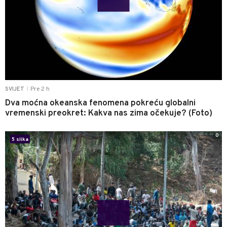
Pre 2 h
SVIJET
|
Dva moćna okeanska fenomena pokreću globalni
vremenski preokret: Kakva nas zima očekuje? (Foto)
0
5 slika