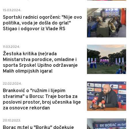
9
15.03.2024.
Sportski radnici ogorčeni: "Nije ovo
politika, voda je došla do grla!"
Stigao i odgovor iz Vlade RS
0
11.03.2024.
Žestoka kritika (ne)rada
Ministarstva porodice, omladine i
sporta Srpske! Upitno održavanje
Malih olimpijskih igara!
4
22.02.2024.
Branković o "ružnim i lijepim
stvarima" u Borcu: Traje borba za
poslovni prostor, broj učesnika lige
za osnovce rekordan
1
20.10.2023.
Borac m:tel u "Boriku" dočekuje