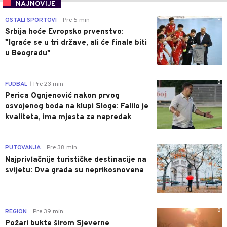
NAJNOVIJE
0
OSTALI SPORTOVI
Pre 5 min
|
Srbija hoće Evropsko prvenstvo:
"Igraće se u tri države, ali će finale biti
u Beogradu"
0
FUDBAL
Pre 23 min
|
Perica Ognjenović nakon prvog
osvojenog boda na klupi Sloge: Falilo je
kvaliteta, ima mjesta za napredak
0
PUTOVANJA
Pre 38 min
|
Najprivlačnije turističke destinacije na
svijetu: Dva grada su neprikosnovena
0
REGION
Pre 39 min
|
Požari bukte širom Sjeverne