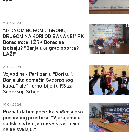
27.06.2024.
22
"JEDNOM NOGOM U GROBU,
DRUGOM NA KORI OD BANANE!" RK
Borac m:tel i ŽRK Borac na
izdisaju? "Banjaluka grad sporta?
LAŽ!"
0
27.06.2024.
Vojvodina - Partizan u "Boriku"!
Banjaluka domaćin Svesrpskog
kupa, "lale" i crno-bijeli u RS za
Superkup Srbije!
0
19.04.2024.
Poznat datum početka suđenja oko
poslovnog prostora! "Vjerujemo u
sudski sistem, ali neke stvari nam
se ne sviđaju!"