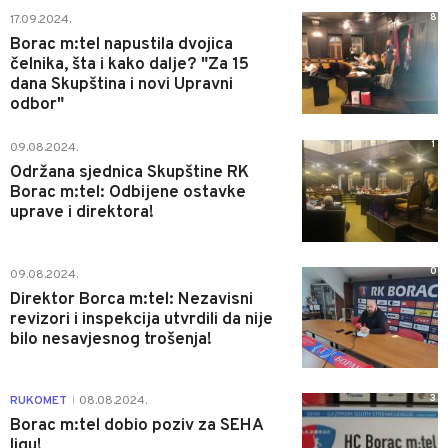
8
17.09.2024.
Borac m:tel napustila dvojica
čelnika, šta i kako dalje? "Za 15
dana Skupština i novi Upravni
odbor"
1
09.08.2024.
Održana sjednica Skupštine RK
Borac m:tel: Odbijene ostavke
uprave i direktora!
0
09.08.2024.
Direktor Borca m:tel: Nezavisni
revizori i inspekcija utvrdili da nije
bilo nesavjesnog trošenja!
3
RUKOMET
08.08.2024.
|
Borac m:tel dobio poziv za SEHA
ligu!