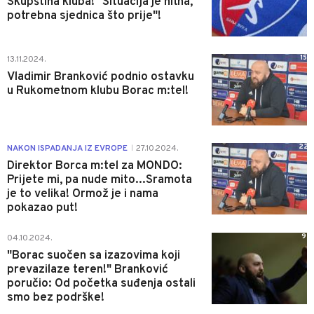
Skupština kluba! "Situacija je hitna,
potrebna sjednica što prije"!
15
13.11.2024.
Vladimir Branković podnio ostavku
u Rukometnom klubu Borac m:tel!
22
NAKON ISPADANJA IZ EVROPE
27.10.2024.
|
Direktor Borca m:tel za MONDO:
Prijete mi, pa nude mito...Sramota
je to velika! Ormož je i nama
pokazao put!
9
04.10.2024.
"Borac suočen sa izazovima koji
prevazilaze teren!" Branković
poručio: Od početka suđenja ostali
smo bez podrške!