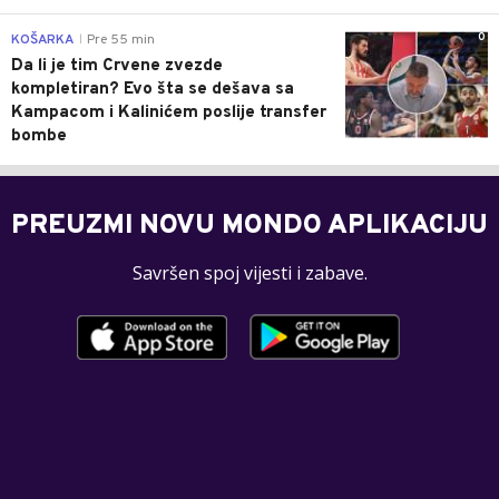
0
KOŠARKA
Pre 55 min
|
Da li je tim Crvene zvezde
kompletiran? Evo šta se dešava sa
Kampacom i Kalinićem poslije transfer
bombe
PREUZMI NOVU MONDO APLIKACIJU
Savršen spoj vijesti i zabave.