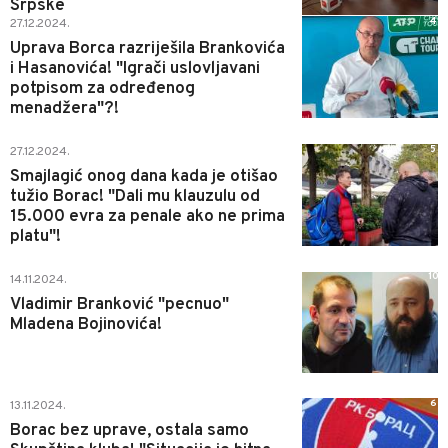
Srpske
4
27.12.2024.
Uprava Borca razriješila Brankovića
i Hasanovića! "Igrači uslovljavani
potpisom za određenog
menadžera"?!
5
27.12.2024.
Smajlagić onog dana kada je otišao
tužio Borac! "Dali mu klauzulu od
15.000 evra za penale ako ne prima
platu"!
10
14.11.2024.
Vladimir Branković "pecnuo"
Mladena Bojinovića!
6
13.11.2024.
Borac bez uprave, ostala samo