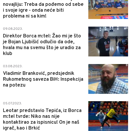
novajliju: Treba da pođemo od sebe
i svoje igre - onda neće biti
problema ni sa kim!
0
09.08.2023.
Direktor Borca m:tel: Žao mi je što
je Bojan Ljubišić odlučio da ode,
hvala mu na svemu što je uradio za
klub
0
03.08.2023.
Vladimir Branković, predsjednik
Rukometnog saveza BiH: Inspekcija
na potezu
7
05.07.2023.
Leotar predstavio Tepića, iz Borca
m:tel tvrde: Niko nas nije
kontaktirao za ispisnicu! On je naš
igrač, kao i Brkić