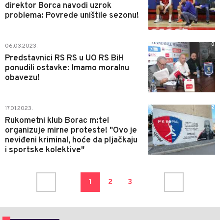
direktor Borca navodi uzrok
problema: Povrede uništile sezonu!
0
06.03.2023.
Predstavnici RS RS u UO RS BiH
ponudili ostavke: Imamo moralnu
obavezu!
2
17.01.2023.
Rukometni klub Borac m:tel
organizuje mirne proteste! "Ovo je
neviđeni kriminal, hoće da pljačkaju
i sportske kolektive"
1
2
3