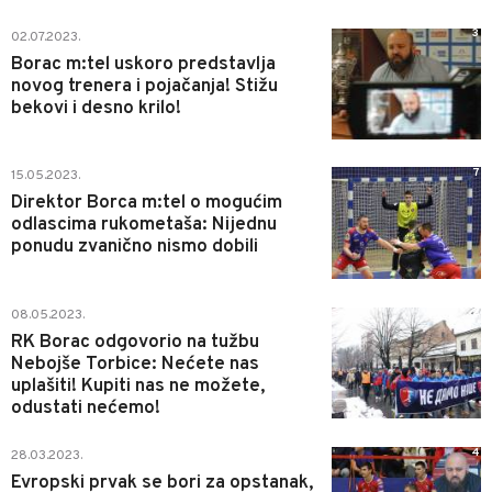
3
02.07.2023.
Borac m:tel uskoro predstavlja
novog trenera i pojačanja! Stižu
bekovi i desno krilo!
7
15.05.2023.
Direktor Borca m:tel o mogućim
odlascima rukometaša: Nijednu
ponudu zvanično nismo dobili
2
08.05.2023.
RK Borac odgovorio na tužbu
Nebojše Torbice: Nećete nas
uplašiti! Kupiti nas ne možete,
odustati nećemo!
4
28.03.2023.
Evropski prvak se bori za opstanak,