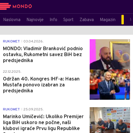
Naslovna
Najnovije
Info
Sport
Zabava
Magazin
M
3
RUKOMET
03.04.2026.
|
MONDO: Vladimir Branković podnio
ostavku, Rukometni savez BiH bez
predsjednika
0
22.12.2025.
Održan 40. Kongres IHF-a: Hasan
Mustafa ponovo izabran za
predsjednika
1
RUKOMET
25.09.2025.
|
Marinko Umičević: Ukoliko Premijer
liga BiH uskoro ne počne, naši
klubovi igraće Prvu ligu Republike