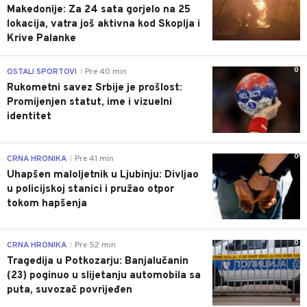
Makedonije: Za 24 sata gorjelo na 25
lokacija, vatra još aktivna kod Skoplja i
Krive Palanke
0
OSTALI SPORTOVI
Pre 40 min
|
Rukometni savez Srbije je prošlost:
Promijenjen statut, ime i vizuelni
identitet
0
CRNA HRONIKA
Pre 41 min
|
Uhapšen maloljetnik u Ljubinju: Divljao
u policijskoj stanici i pružao otpor
tokom hapšenja
0
CRNA HRONIKA
Pre 52 min
|
Tragedija u Potkozarju: Banjalučanin
(23) poginuo u slijetanju automobila sa
puta, suvozač povrijeđen