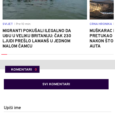
SVIJET
Pre 10 min
CRNA HRONIKA
|
|
MIGRANTI POKUŠALI ILEGALNO DA
MUŠKARAC I
UĐU U VELIKU BRITANIJU: ČAK 230
PRETUKAO D
LJUDI PREŠLO LAMANŠ U JEDNOM
NAKON ŠTO 
MALOM ČAMCU
AUTA
KOMENTARI
0
SVI KOMENTARI
Upiši ime