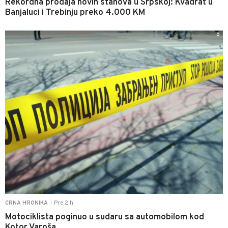
Rekordna prodaja novih stanova u Srpskoj: Kvadrat u
Banjaluci i Trebinju preko 4.000 KM
0
Pre 2 h
CRNA HRONIKA
|
Motociklista poginuo u sudaru sa automobilom kod
Kotor Varoša