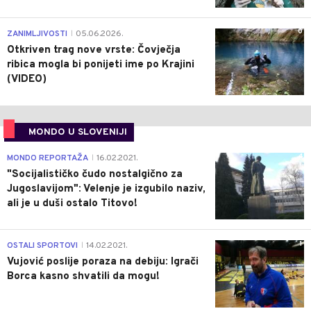
0
ZANIMLJIVOSTI
05.06.2026.
|
Otkriven trag nove vrste: Čovječja
ribica mogla bi ponijeti ime po Krajini
(VIDEO)
MONDO U SLOVENIJI
4
MONDO REPORTAŽA
16.02.2021.
|
"Socijalističko čudo nostalgično za
Jugoslavijom": Velenje je izgubilo naziv,
ali je u duši ostalo Titovo!
1
OSTALI SPORTOVI
14.02.2021.
|
Vujović poslije poraza na debiju: Igrači
Borca kasno shvatili da mogu!