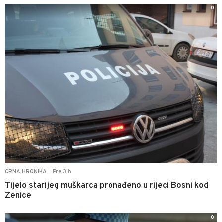
0
Pre 3 h
CRNA HRONIKA
|
Tijelo starijeg muškarca pronađeno u rijeci Bosni kod
Zenice
0