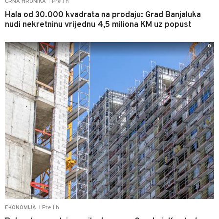
Pre 1 h
CRNA HRONIKA
|
Hala od 30.000 kvadrata na prodaju: Grad Banjaluka
nudi nekretninu vrijednu 4,5 miliona KM uz popust
0
Pre 1 h
EKONOMIJA
|