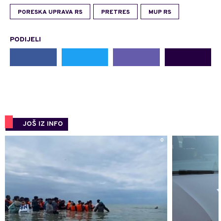
PORESKA UPRAVA RS
PRETRES
MUP RS
PODIJELI
JOŠ IZ INFO
0