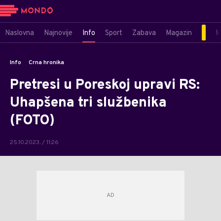
Naslovna
Najnovije
Info
Sport
Zabava
Magazin
M
Info
Crna hronika
Pretresi u Poreskoj upravi RS:
Uhapšena tri službenika
(FOTO)
25.10.2023. / 11:26