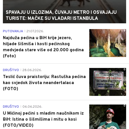
SPAVAJU U IZLOZIMA, ČUVAJU METRO I OSVAJAJU
TURISTE: MAČKE SU VLADARI ISTANBULA
0
PUTOVANJA
21.07.2026.
|
Najduža pećina u BiH krije jezero,
hiljade šišmiša i kosti pećinskog
medvjeda stare više od 20.000 godina
(Foto)
0
DRUŠTVO
28.06.2026.
|
Teslić čuva praistoriju: Rastuška pećina
kao svjedok života neandertalaca
(FOTO)
0
DRUŠTVO
06.06.2026.
|
U Mićinoj pećini s mladim naučnikom iz
BiH: Istina o šišmišima i mitu o kosi
(FOTO/VIDEO)