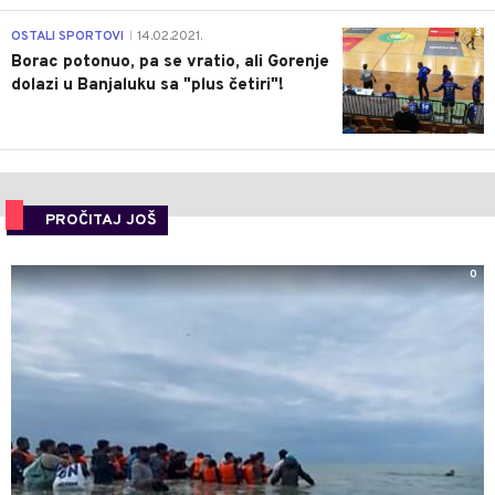
3
OSTALI SPORTOVI
14.02.2021.
|
Borac potonuo, pa se vratio, ali Gorenje
dolazi u Banjaluku sa "plus četiri"!
PROČITAJ JOŠ
0