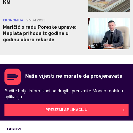
KM
1
EKONOMIJA
26.04.2023.
|
Maričić o radu Poreske uprave:
Naplata prihoda iz godine u
godinu obara rekorde
Naše vijesti ne morate da provjeravate
Budite bolje informisani od drugih, preuzmite Mondo mobilnu
aplikaciju
PREUZMI APLIKACIJU
TAGOVI