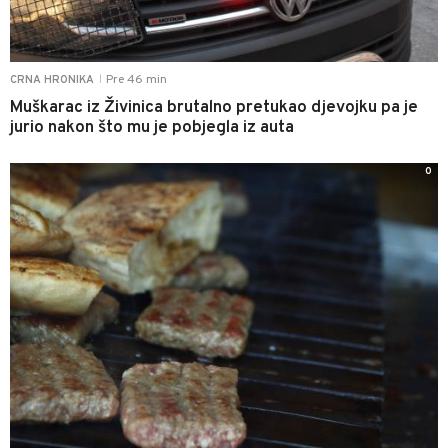
Pre 46 min
CRNA HRONIKA
|
Muškarac iz Živinica brutalno pretukao djevojku pa je
jurio nakon što mu je pobjegla iz auta
0