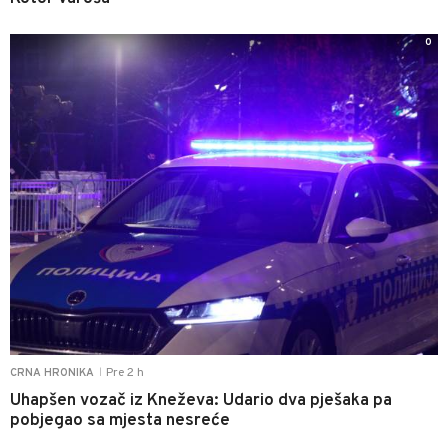
0
Pre 2 h
CRNA HRONIKA
|
Uhapšen vozač iz Kneževa: Udario dva pješaka pa
pobjegao sa mjesta nesreće