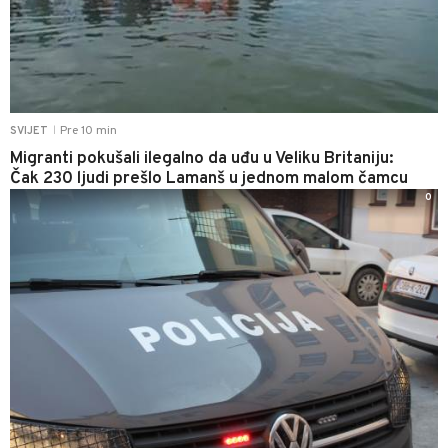
Pre 10 min
SVIJET
|
Migranti pokušali ilegalno da uđu u Veliku Britaniju:
Čak 230 ljudi prešlo Lamanš u jednom malom čamcu
0