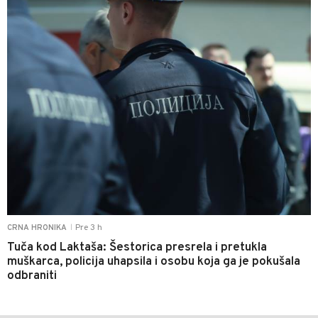
Pre 3 h
CRNA HRONIKA
|
Tuča kod Laktaša: Šestorica presrela i pretukla
muškarca, policija uhapsila i osobu koja ga je pokušala
odbraniti