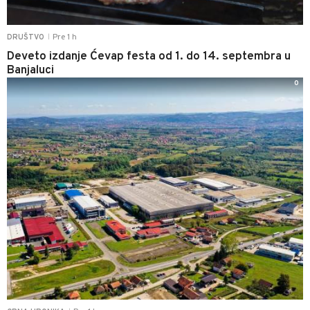
Pre 1 h
DRUŠTVO
|
Deveto izdanje Ćevap festa od 1. do 14. septembra u
Banjaluci
0