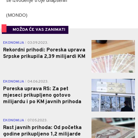
se izvođenje troje uhapšenih
(MONDO)
MOŽDA ĆE VAS ZANIMATI
1
EKONOMIJA
03.09.2023.
|
Rekordni prihodi: Poreska uprava
Srpske prikupila 2,39 milijardi KM
0
EKONOMIJA
04.06.2023.
|
Poreska uprava RS: Za pet
mjeseci prikupljeno gotovo
milijardu i po KM javnih prihoda
0
EKONOMIJA
07.05.2023.
|
Rast javnih prihoda: Od početka
godine prikupljeno 1,2 milijarde