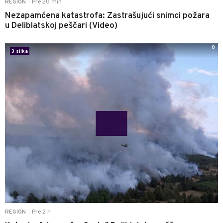
Pre 20 min
REGION
|
Nezapamćena katastrofa: Zastrašujući snimci požara
u Deliblatskoj peščari (Video)
0
3 slika
Pre 2 h
REGION
|