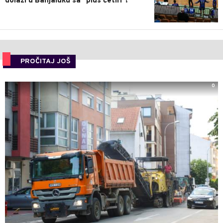
dolazi u Banjaluku sa "plus četiri"!
PROČITAJ JOŠ
0