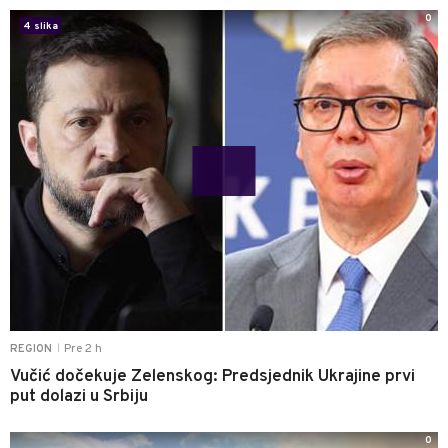
0
4 slika
Pre 2 h
REGION
|
Vučić dočekuje Zelenskog: Predsjednik Ukrajine prvi
put dolazi u Srbiju
0