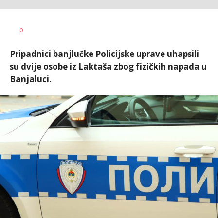
Dušan
AUTOR
0
Volaš
Pripadnici banjlučke Policijske uprave uhapsili
su dvije osobe iz Laktaša zbog fizičkih napada u
Banjaluci.