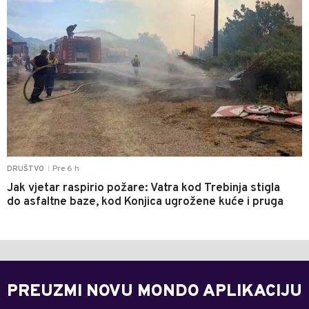
Pre 6 h
DRUŠTVO
|
Jak vjetar raspirio požare: Vatra kod Trebinja stigla
do asfaltne baze, kod Konjica ugrožene kuće i pruga
PREUZMI NOVU MONDO APLIKACIJU