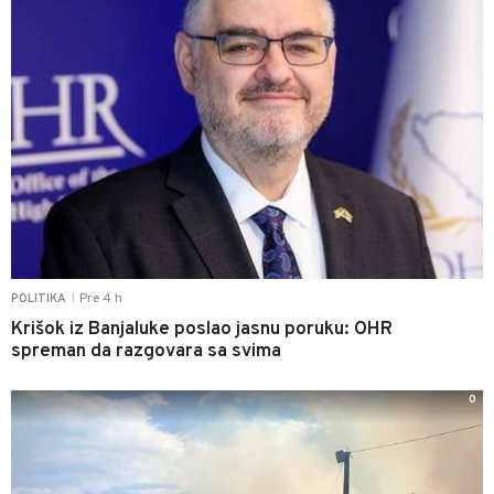
Pre 4 h
POLITIKA
|
Krišok iz Banjaluke poslao jasnu poruku: OHR
spreman da razgovara sa svima
0