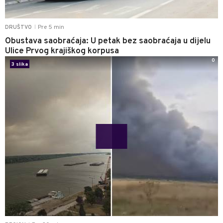
Pre 5 min
DRUŠTVO
|
Obustava saobraćaja: U petak bez saobraćaja u dijelu
Ulice Prvog krajiškog korpusa
0
3 slika