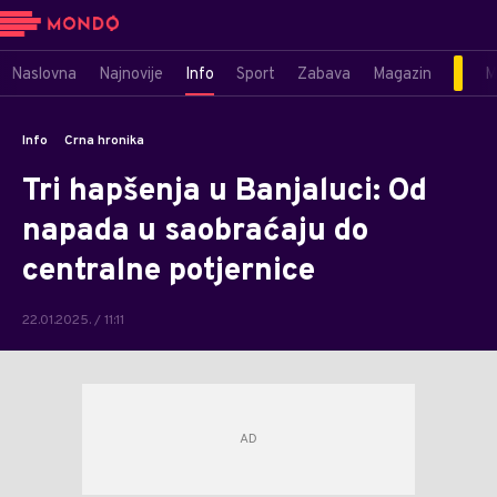
Naslovna
Najnovije
Info
Sport
Zabava
Magazin
M
Info
Crna hronika
Tri hapšenja u Banjaluci: Od
napada u saobraćaju do
centralne potjernice
22.01.2025. / 11:11