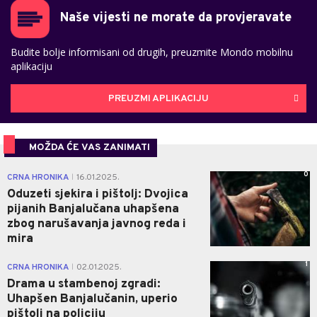
Naše vijesti ne morate da provjeravate
Budite bolje informisani od drugih, preuzmite Mondo mobilnu
aplikaciju
PREUZMI APLIKACIJU
MOŽDA ĆE VAS ZANIMATI
0
CRNA HRONIKA
16.01.2025.
|
Oduzeti sjekira i pištolj: Dvojica
pijanih Banjalučana uhapšena
zbog narušavanja javnog reda i
mira
1
CRNA HRONIKA
02.01.2025.
|
Drama u stambenoj zgradi:
Uhapšen Banjalučanin, uperio
pištolj na policiju