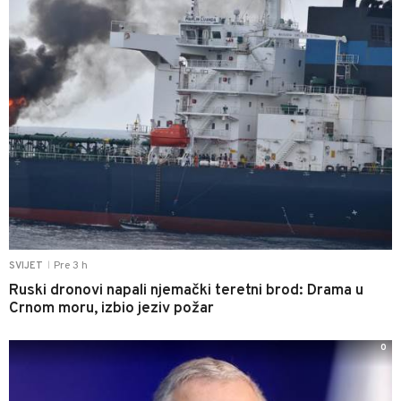
Pre 3 h
SVIJET
|
Ruski dronovi napali njemački teretni brod: Drama u
Crnom moru, izbio jeziv požar
0