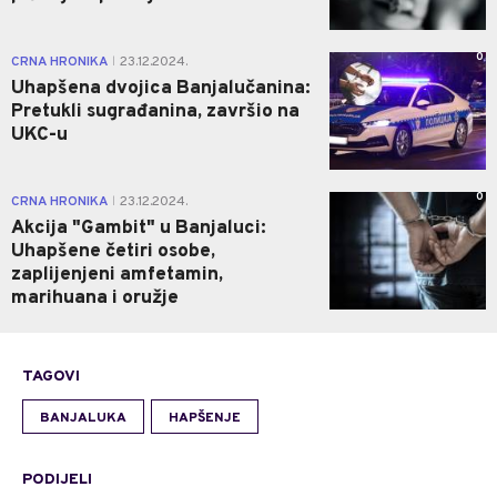
0
CRNA HRONIKA
23.12.2024.
|
Uhapšena dvojica Banjalučanina:
Pretukli sugrađanina, završio na
UKC-u
0
CRNA HRONIKA
23.12.2024.
|
Akcija "Gambit" u Banjaluci:
Uhapšene četiri osobe,
zaplijenjeni amfetamin,
marihuana i oružje
TAGOVI
BANJALUKA
HAPŠENJE
PODIJELI