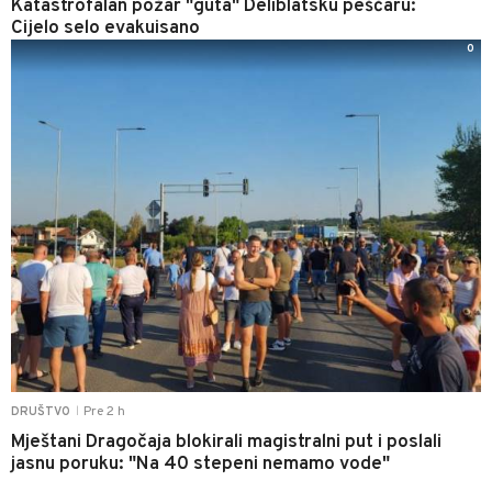
Katastrofalan požar "guta" Deliblatsku peščaru:
Cijelo selo evakuisano
0
Pre 2 h
DRUŠTVO
|
Mještani Dragočaja blokirali magistralni put i poslali
jasnu poruku: "Na 40 stepeni nemamo vode"