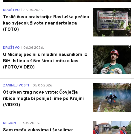
0
DRUŠTVO
28.06.2026.
|
Teslić čuva praistoriju: Rastuška pećina
kao svjedok života neandertalaca
(FOTO)
0
DRUŠTVO
06.06.2026.
|
U Mićinoj pećini s mladim naučnikom iz
BiH: Istina o šišmišima i mitu o kosi
(FOTO/VIDEO)
0
ZANIMLJIVOSTI
05.06.2026.
|
Otkriven trag nove vrste: Čovječja
ribica mogla bi ponijeti ime po Krajini
(VIDEO)
0
REGION
29.05.2026.
|
Sam među vukovima i šakalima: