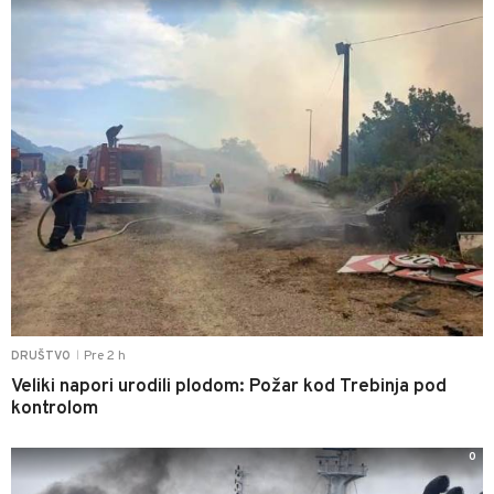
Pre 2 h
DRUŠTVO
|
Veliki napori urodili plodom: Požar kod Trebinja pod
kontrolom
0