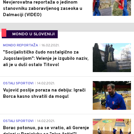
Nevjerovatna reportaža o jedinom
stanovniku zaboravljenog zaseoka u
Dalmaciji (VIDEO)
MONDO U SLOVENIJI
4
MONDO REPORTAŽA
16.02.2021.
|
"Socijalističko čudo nostalgično za
Jugoslavijom": Velenje je izgubilo naziv,
ali je u duši ostalo Titovo!
1
OSTALI SPORTOVI
14.02.2021.
|
Vujović poslije poraza na debiju: Igrači
Borca kasno shvatili da mogu!
3
OSTALI SPORTOVI
14.02.2021.
|
Borac potonuo, pa se vratio, ali Gorenje