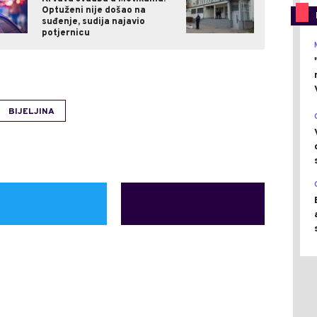
Optuženi nije došao na
suđenje, sudija najavio
potjernicu
BIJELJINA