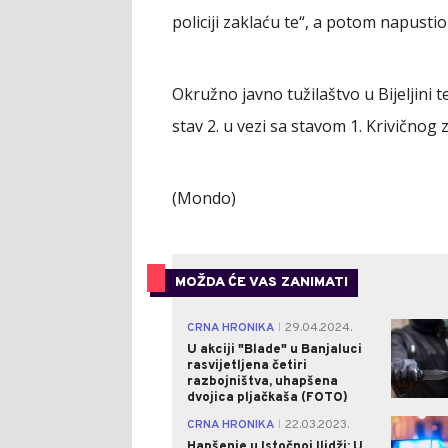
policiji zaklaću te“, a potom napustio 
Okružno javno tužilaštvo u Bijeljini te
stav 2. u vezi sa stavom 1. Krivičnog
(Mondo)
MOŽDA ĆE VAS ZANIMATI
CRNA HRONIKA
29.04.2024.
|
U akciji "Blade" u Banjaluci
rasvijetljena četiri
razbojništva, uhapšena
dvojica pljačkaša (FOTO)
CRNA HRONIKA
22.03.2023.
|
Hapšenje u Istočnoj Ilidži: U