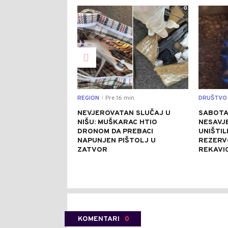
0
REGION
Pre 16 min
DRUŠTVO
|
NEVJEROVATAN SLUČAJ U
SABOTA
NIŠU: MUŠKARAC HTIO
NESAVJE
DRONOM DA PREBACI
UNIŠTILI
NAPUNJEN PIŠTOLJ U
REZERV
ZATVOR
REKAVI
KOMENTARI
0