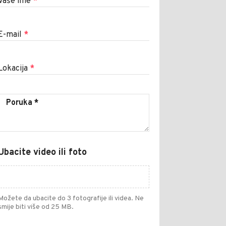
Vaše ime
*
E-mail
*
Lokacija
*
Ubacite video ili foto
Možete da ubacite do 3 fotografije ili videa. Ne
smije biti više od 25 MB.