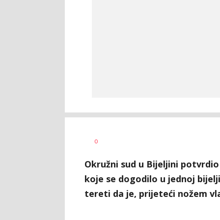
Dušan
AUTOR
0
Volaš
Okružni sud u Bijeljini potvrdi
koje se dogodilo u jednoj bijel
tereti da je, prijeteći nožem vl