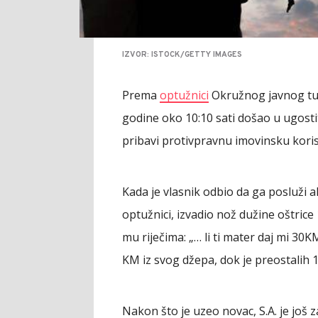
IZVOR: ISTOCK/GETTY IMAGES
Prema
optužnici
Okružnog javnog tužil
godine oko 10:10 sati došao u ugostite
pribavi protivpravnu imovinsku koris
Kada je vlasnik odbio da ga posluži a
optužnici, izvadio nož dužine oštrice 
mu riječima: „… li ti mater daj mi 30KM,
KM iz svog džepa, dok je preostalih 1
Nakon što je uzeo novac, S.A. je još 