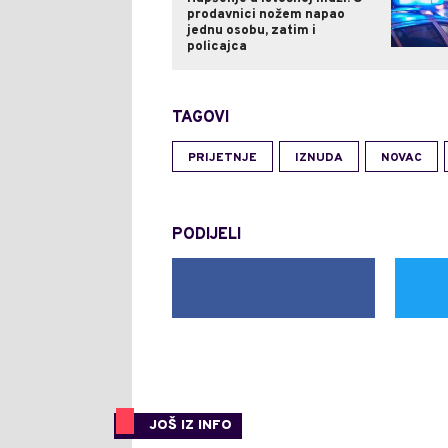
prodavnici nožem napao
jednu osobu, zatim i
policajca
TAGOVI
PRIJETNJE
IZNUDA
NOVAC
PODIJELI
JOŠ IZ INFO