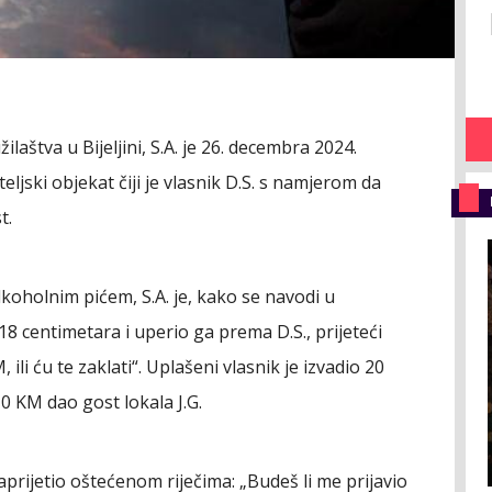
aštva u Bijeljini, S.A. je 26. decembra 2024.
ljski objekat čiji je vlasnik D.S. s namjerom da
t.
lkoholnim pićem, S.A. je, kako se navodi u
18 centimetara i uperio ga prema D.S., prijeteći
 ili ću te zaklati“. Uplašeni vlasnik je izvadio 20
0 KM dao gost lokala J.G.
zaprijetio oštećenom riječima: „Budeš li me prijavio