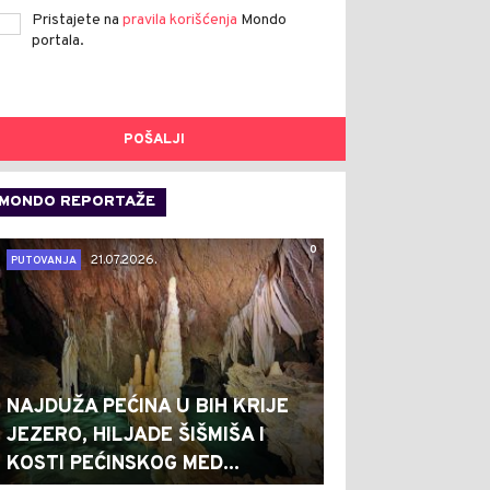
Pristajete na
pravila korišćenja
Mondo
portala.
POŠALJI
MONDO REPORTAŽE
0
21.07.2026.
PUTOVANJA
NAJDUŽA PEĆINA U BIH KRIJE
JEZERO, HILJADE ŠIŠMIŠA I
KOSTI PEĆINSKOG MED...