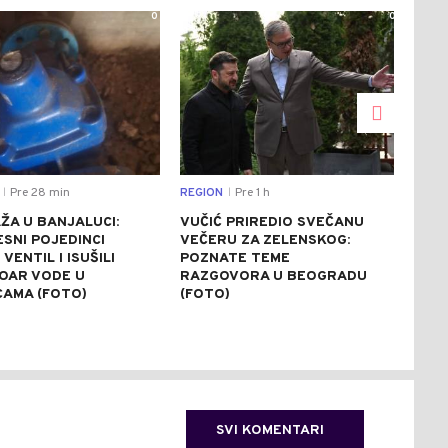
0
0
Pre 28 min
REGION
Pre 1 h
DRU
|
|
ŽA U BANJALUCI:
VUČIĆ PRIREDIO SVEČANU
VJE
SNI POJEDINCI
VEČERU ZA ZELENSKOG:
RAZ
 VENTIL I ISUŠILI
POZNATE TEME
VAT
OAR VODE U
RAZGOVORA U BEOGRADU
POŽ
CAMA (FOTO)
(FOTO)
KOD
POD
SVI KOMENTARI