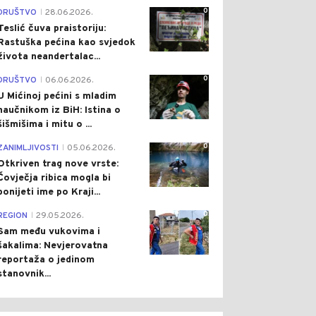
0
DRUŠTVO
28.06.2026.
|
Teslić čuva praistoriju:
Rastuška pećina kao svjedok
života neandertalac...
0
DRUŠTVO
06.06.2026.
|
U Mićinoj pećini s mladim
naučnikom iz BiH: Istina o
šišmišima i mitu o ...
0
ZANIMLJIVOSTI
05.06.2026.
|
Otkriven trag nove vrste:
Čovječja ribica mogla bi
ponijeti ime po Kraji...
0
REGION
29.05.2026.
|
Sam među vukovima i
šakalima: Nevjerovatna
reportaža o jedinom
stanovnik...