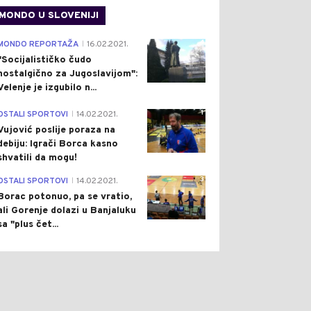
MONDO U SLOVENIJI
4
MONDO REPORTAŽA
16.02.2021.
|
"Socijalističko čudo
nostalgično za Jugoslavijom":
Velenje je izgubilo n...
1
OSTALI SPORTOVI
14.02.2021.
|
Vujović poslije poraza na
debiju: Igrači Borca kasno
shvatili da mogu!
3
OSTALI SPORTOVI
14.02.2021.
|
Borac potonuo, pa se vratio,
ali Gorenje dolazi u Banjaluku
sa "plus čet...