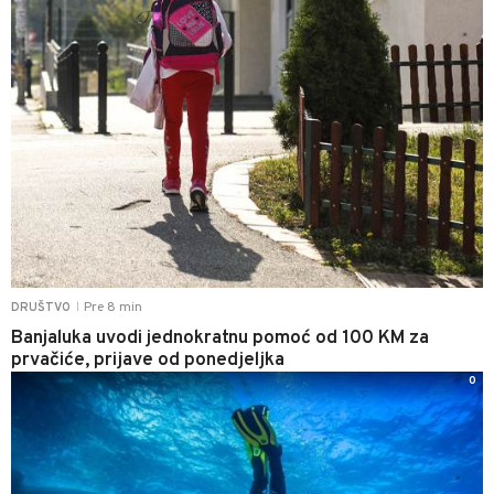
Pre 8 min
DRUŠTVO
|
Banjaluka uvodi jednokratnu pomoć od 100 KM za
prvačiće, prijave od ponedjeljka
0