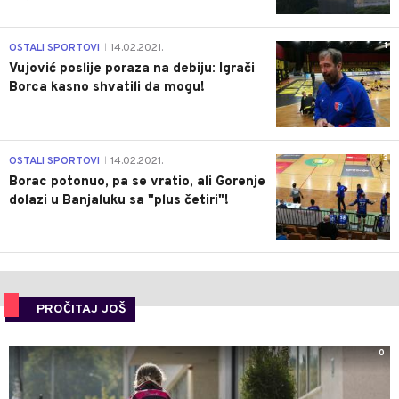
1
OSTALI SPORTOVI
14.02.2021.
|
Vujović poslije poraza na debiju: Igrači
Borca kasno shvatili da mogu!
3
OSTALI SPORTOVI
14.02.2021.
|
Borac potonuo, pa se vratio, ali Gorenje
dolazi u Banjaluku sa "plus četiri"!
PROČITAJ JOŠ
0