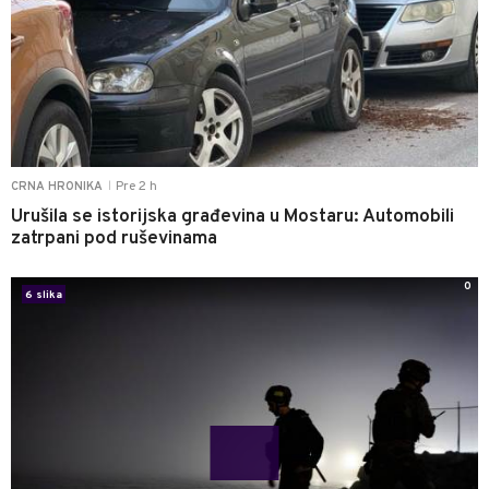
Pre 2 h
CRNA HRONIKA
|
Urušila se istorijska građevina u Mostaru: Automobili
zatrpani pod ruševinama
0
6 slika