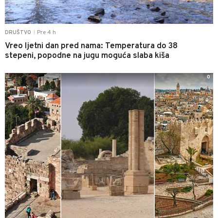
Pre 4 h
DRUŠTVO
|
Vreo ljetni dan pred nama: Temperatura do 38
stepeni, popodne na jugu moguća slaba kiša
0