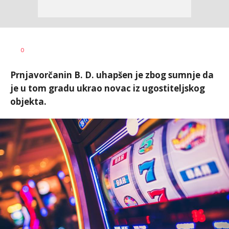
Dušan
AUTOR
0
Volaš
Prnjavorčanin B. D. uhapšen je zbog sumnje da
je u tom gradu ukrao novac iz ugostiteljskog
objekta.