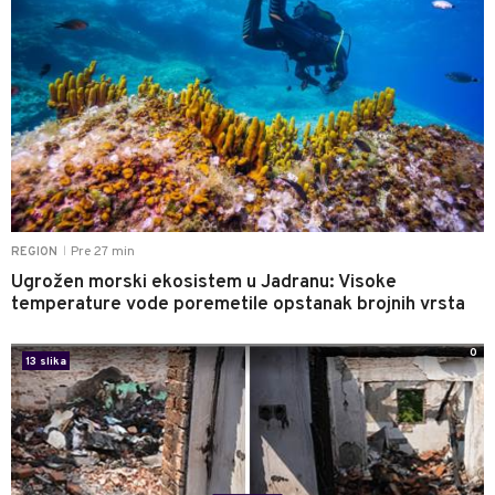
Pre 27 min
REGION
|
Ugrožen morski ekosistem u Jadranu: Visoke
temperature vode poremetile opstanak brojnih vrsta
0
13 slika