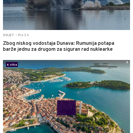
Pre 3 h
SVIJET
|
Zbog niskog vodostaja Dunava: Rumunija potapa
barže jednu za drugom za siguran rad nuklearke
0
6 slika