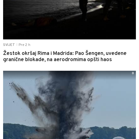
Pre 2 h
SVIJET
|
Žestok okršaj Rima i Madrida: Pao Šengen, uvedene
granične blokade, na aerodromima opšti haos
0