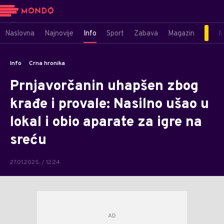
Naslovna
Najnovije
Info
Sport
Zabava
Magazin
M
Info
Crna hronika
Prnjavorčanin uhapšen zbog
krađe i provale: Nasilno ušao u
lokal i obio aparate za igre na
sreću
27.01.2025. / 12:24