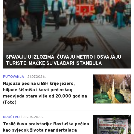
SPAVAJU U IZLOZIMA, ČUVAJU METRO I OSVAJAJU
TURISTE: MAČKE SU VLADARI ISTANBULA
0
PUTOVANJA
21.07.2026.
|
Najduža pećina u BiH krije jezero,
hiljade šišmiša i kosti pećinskog
medvjeda stare više od 20.000 godina
(Foto)
0
DRUŠTVO
28.06.2026.
|
Teslić čuva praistoriju: Rastuška pećina
kao svjedok života neandertalaca