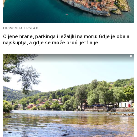
Pre 4 h
EKONOMIJA
|
Cijene hrane, parkinga i ležaljki na moru: Gdje je obala
najskuplja, a gdje se može proći jeftinije
0