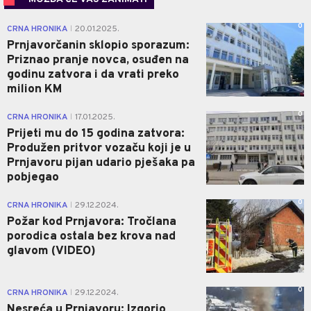
0
CRNA HRONIKA
20.01.2025.
|
Prnjavorčanin sklopio sporazum:
Priznao pranje novca, osuđen na
godinu zatvora i da vrati preko
milion KM
0
CRNA HRONIKA
17.01.2025.
|
Prijeti mu do 15 godina zatvora:
Produžen pritvor vozaču koji je u
Prnjavoru pijan udario pješaka pa
pobjegao
0
CRNA HRONIKA
29.12.2024.
|
Požar kod Prnjavora: Tročlana
porodica ostala bez krova nad
glavom (VIDEO)
0
CRNA HRONIKA
29.12.2024.
|
Nesreća u Prnjavoru: Izgorio