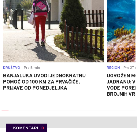
DRUŠTVO
Pre 8 min
REGION
Pre 27 
|
|
BANJALUKA UVODI JEDNOKRATNU
UGROŽEN MO
POMOĆ OD 100 KM ZA PRVAČIĆE,
JADRANU: V
PRIJAVE OD PONEDJELJKA
VODE PORE
BROJNIH VR
KOMENTARI
0