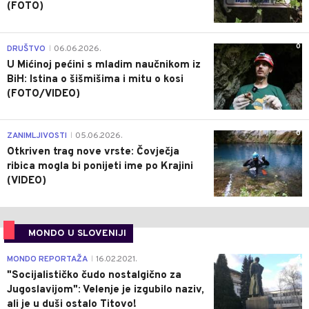
(FOTO)
0
DRUŠTVO
06.06.2026.
|
U Mićinoj pećini s mladim naučnikom iz
BiH: Istina o šišmišima i mitu o kosi
(FOTO/VIDEO)
0
ZANIMLJIVOSTI
05.06.2026.
|
Otkriven trag nove vrste: Čovječja
ribica mogla bi ponijeti ime po Krajini
(VIDEO)
MONDO U SLOVENIJI
4
MONDO REPORTAŽA
16.02.2021.
|
"Socijalističko čudo nostalgično za
Jugoslavijom": Velenje je izgubilo naziv,
ali je u duši ostalo Titovo!