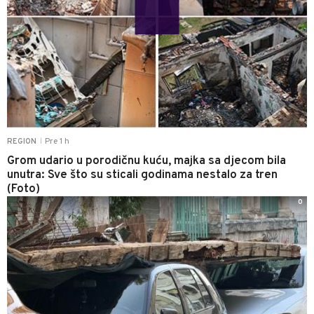
Pre 1 h
REGION
|
Grom udario u porodičnu kuću, majka sa djecom bila
unutra: Sve što su sticali godinama nestalo za tren
(Foto)
0