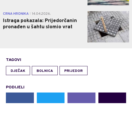
0
CRNA HRONIKA
14.04.2026.
|
Istraga pokazala: Prijedorčanin
pronađen u šahtu slomio vrat
TAGOVI
DJEČAK
BOLNICA
PRIJEDOR
PODIJELI