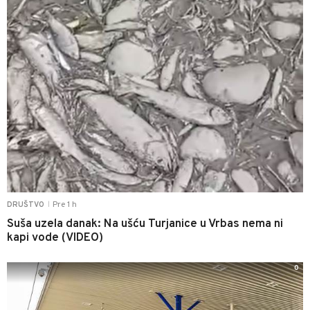
Pre 1 h
DRUŠTVO
|
Suša uzela danak: Na ušću Turjanice u Vrbas nema ni
kapi vode (VIDEO)
0