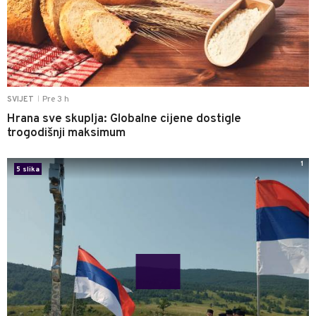
Pre 3 h
SVIJET
|
Hrana sve skuplja: Globalne cijene dostigle
trogodišnji maksimum
1
5 slika