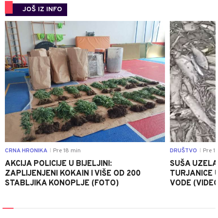
JOŠ IZ INFO
0
CRNA HRONIKA
Pre 18 min
DRUŠTVO
Pre 1 
|
|
AKCIJA POLICIJE U BIJELJINI:
SUŠA UZELA
ZAPLIJENJENI KOKAIN I VIŠE OD 200
TURJANICE U
STABLJIKA KONOPLJE (FOTO)
VODE (VIDEO