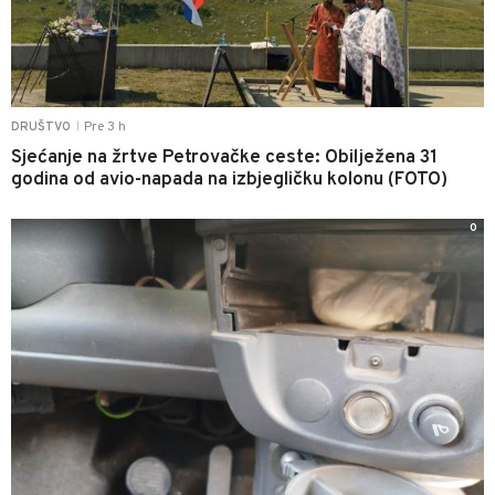
Pre 3 h
DRUŠTVO
|
Sjećanje na žrtve Petrovačke ceste: Obilježena 31
godina od avio-napada na izbjegličku kolonu (FOTO)
0