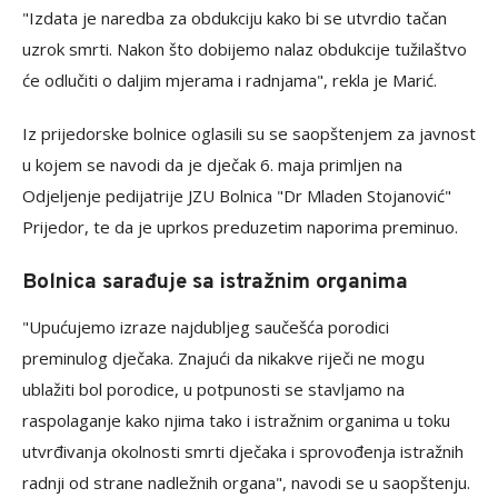
"Izdata je naredba za obdukciju kako bi se utvrdio tačan
uzrok smrti. Nakon što dobijemo nalaz obdukcije tužilaštvo
će odlučiti o daljim mjerama i radnjama", rekla je Marić.
Iz prijedorske bolnice oglasili su se saopštenjem za javnost
u kojem se navodi da je dječak 6. maja primljen na
Odjeljenje pedijatrije JZU Bolnica "Dr Mladen Stojanović"
Prijedor, te da je uprkos preduzetim naporima preminuo.
Bolnica sarađuje sa istražnim organima
"Upućujemo izraze najdubljeg saučešća porodici
preminulog dječaka. Znajući da nikakve riječi ne mogu
ublažiti bol porodice, u potpunosti se stavljamo na
raspolaganje kako njima tako i istražnim organima u toku
utvrđivanja okolnosti smrti dječaka i sprovođenja istražnih
radnji od strane nadležnih organa", navodi se u saopštenju.