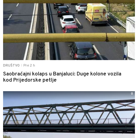
Pre 2 h
DRUŠTVO
|
Saobraćajni kolaps u Banjaluci: Duge kolone vozila
kod Prijedorske petlje
0