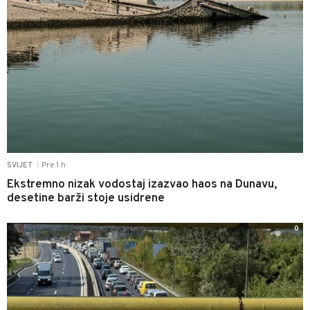
Pre 1 h
SVIJET
|
Ekstremno nizak vodostaj izazvao haos na Dunavu,
desetine barži stoje usidrene
0