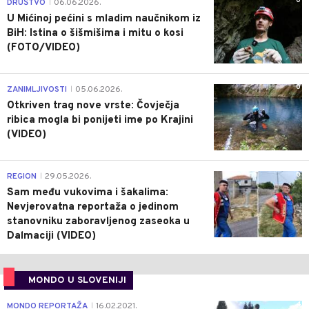
0
DRUŠTVO
06.06.2026.
|
U Mićinoj pećini s mladim naučnikom iz
BiH: Istina o šišmišima i mitu o kosi
(FOTO/VIDEO)
0
ZANIMLJIVOSTI
05.06.2026.
|
Otkriven trag nove vrste: Čovječja
ribica mogla bi ponijeti ime po Krajini
(VIDEO)
0
REGION
29.05.2026.
|
Sam među vukovima i šakalima:
Nevjerovatna reportaža o jedinom
stanovniku zaboravljenog zaseoka u
Dalmaciji (VIDEO)
MONDO U SLOVENIJI
4
MONDO REPORTAŽA
16.02.2021.
|