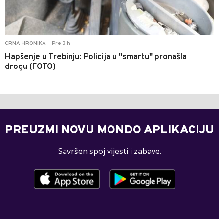
Pre 3 h
CRNA HRONIKA
|
Hapšenje u Trebinju: Policija u "smartu" pronašla
drogu (FOTO)
PREUZMI NOVU MONDO APLIKACIJU
Savršen spoj vijesti i zabave.