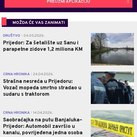
PREUZMI APLIKACIJU
MOŽDA ĆE VAS ZANIMATI
0
DRUŠTVO
04.05.2026.
|
Prijedor: Za šetalište uz Sanu i
parapetne zidove 1,2 miliona KM
0
CRNA HRONIKA
24.04.2026.
|
Strašna nesreća u Prijedoru:
Vozač mopeda smrtno stradao u
sudaru s traktorom
0
CRNA HRONIKA
14.04.2026.
|
Saobraćajka na putu Banjaluka–
Prijedor: Automobil završio u
kanalu, povrijeđena jedna osoba