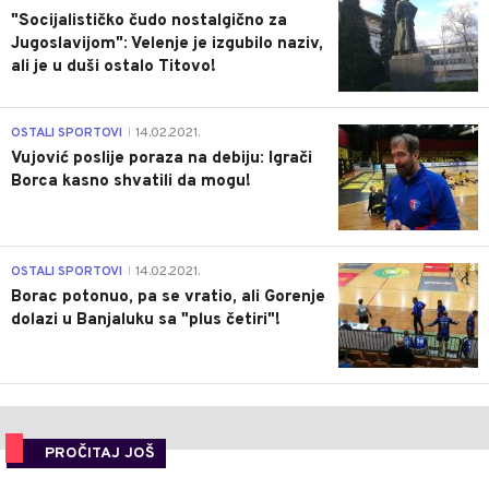
"Socijalističko čudo nostalgično za
Jugoslavijom": Velenje je izgubilo naziv,
ali je u duši ostalo Titovo!
1
OSTALI SPORTOVI
14.02.2021.
|
Vujović poslije poraza na debiju: Igrači
Borca kasno shvatili da mogu!
3
OSTALI SPORTOVI
14.02.2021.
|
Borac potonuo, pa se vratio, ali Gorenje
dolazi u Banjaluku sa "plus četiri"!
PROČITAJ JOŠ