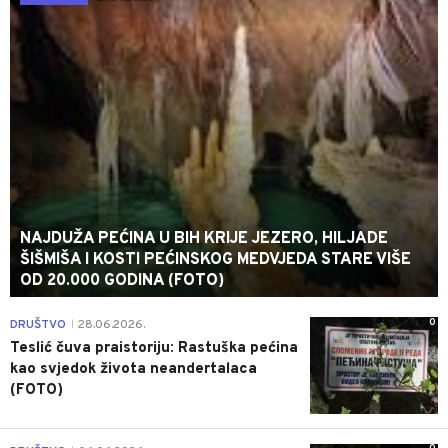
NAJDUŽA PEĆINA U BIH KRIJE JEZERO, HILJADE
ŠIŠMIŠA I KOSTI PEĆINSKOG MEDVJEDA STARE VIŠE
OD 20.000 GODINA (FOTO)
0
DRUŠTVO
28.06.2026.
|
Teslić čuva praistoriju: Rastuška pećina
kao svjedok života neandertalaca
(FOTO)