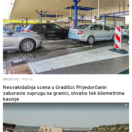
Pre 1 h
DRUŠTVO
|
Nesvakidašnja scena u Gradišci: Prijedorčanin
zaboravio suprugu na granici, shvatio tek kilometrima
kasnije
0