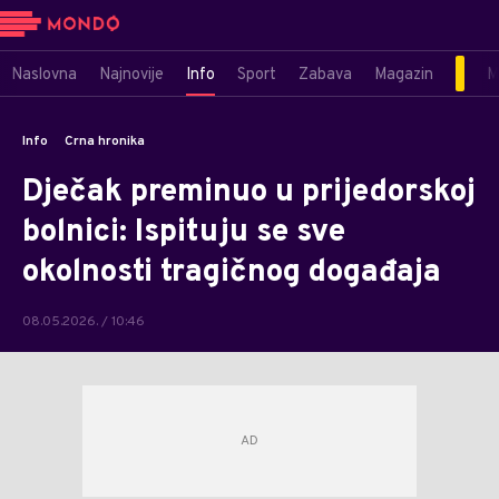
Naslovna
Najnovije
Info
Sport
Zabava
Magazin
M
Info
Crna hronika
Dječak preminuo u prijedorskoj
bolnici: Ispituju se sve
okolnosti tragičnog događaja
08.05.2026. / 10:46