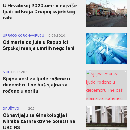
U Hrvatskoj 2020.umrlo najviše
ljudi od kraja Drugog svjetskog
rata
2
UPRKOS KORONAVIRUSU
10.08.2020.
|
Od marta do jula u Republici
Srpskoj manje umrlih nego lani
0
STIL
19.12.2019.
|
Sjajna vest za ljude rođene u
decembru i ne baš sjajna za
rođene u aprilu
0
DRUŠTVO
11.11.2021.
|
Obnavljaju se Ginekologija i
Klinika za infektivne bolesti na
UKC RS