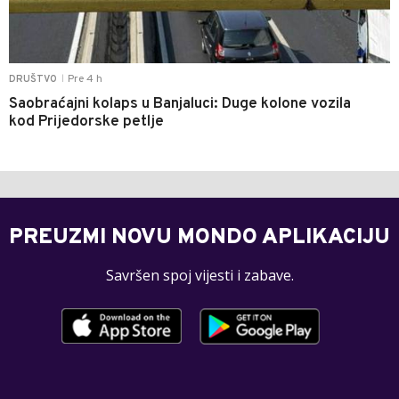
Pre 4 h
DRUŠTVO
|
Saobraćajni kolaps u Banjaluci: Duge kolone vozila
kod Prijedorske petlje
PREUZMI NOVU MONDO APLIKACIJU
Savršen spoj vijesti i zabave.