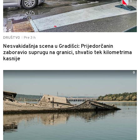
Pre 3 h
DRUŠTVO
|
Nesvakidašnja scena u Gradišci: Prijedorčanin
zaboravio suprugu na granici, shvatio tek kilometrima
kasnije
0