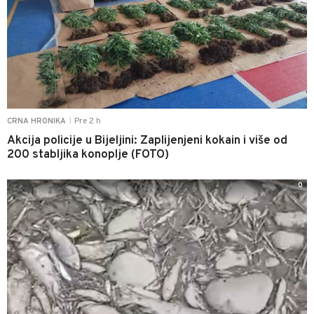
Pre 2 h
CRNA HRONIKA
|
Akcija policije u Bijeljini: Zaplijenjeni kokain i više od
200 stabljika konoplje (FOTO)
0