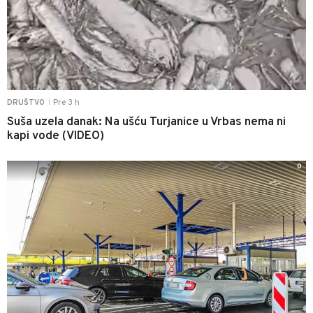
Pre 3 h
DRUŠTVO
|
Suša uzela danak: Na ušću Turjanice u Vrbas nema ni
kapi vode (VIDEO)
0