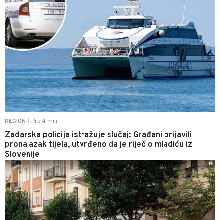
Pre 4 min
REGION
|
Zadarska policija istražuje slučaj: Građani prijavili
pronalazak tijela, utvrđeno da je riječ o mladiću iz
Slovenije
0