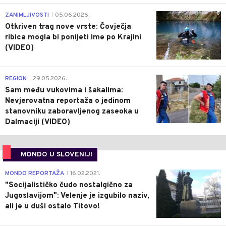
0
ZANIMLJIVOSTI
05.06.2026.
|
Otkriven trag nove vrste: Čovječja
ribica mogla bi ponijeti ime po Krajini
(VIDEO)
0
REGION
29.05.2026.
|
Sam među vukovima i šakalima:
Nevjerovatna reportaža o jedinom
stanovniku zaboravljenog zaseoka u
Dalmaciji (VIDEO)
MONDO U SLOVENIJI
4
MONDO REPORTAŽA
16.02.2021.
|
"Socijalističko čudo nostalgično za
Jugoslavijom": Velenje je izgubilo naziv,
ali je u duši ostalo Titovo!