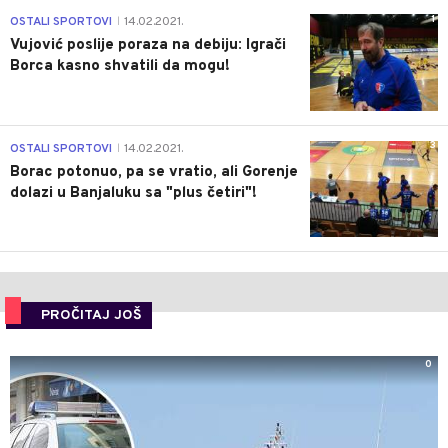
1
OSTALI SPORTOVI
14.02.2021.
|
Vujović poslije poraza na debiju: Igrači
Borca kasno shvatili da mogu!
3
OSTALI SPORTOVI
14.02.2021.
|
Borac potonuo, pa se vratio, ali Gorenje
dolazi u Banjaluku sa "plus četiri"!
PROČITAJ JOŠ
0