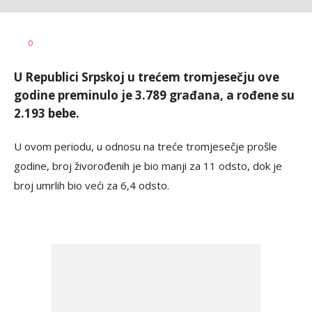
Vesna
AUTOR
0
Kerkez
U Republici Srpskoj u trećem tromjesečju ove
godine preminulo je 3.789 građana, a rođene su
2.193 bebe.
U ovom periodu, u odnosu na treće tromjesečje prošle
godine, broj živorođenih je bio manji za 11 odsto, dok je
broj umrlih bio veći za 6,4 odsto.