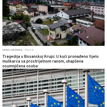
Pre 1 h
CRNA HRONIKA
|
Tragedija u Bosanskoj Krupi: U kući pronađeno tijelo
muškarca sa prostrijelnom ranom, uhapšena
osumnjičena osoba
0