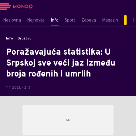
Naslovna
Najnovije
Info
Sport
Zabava
Magazin
M
Info
Društvo
Poražavajuća statistika: U
Srpskoj sve veći jaz između
broja rođenih i umrlih
11.11.2021. / 21:31