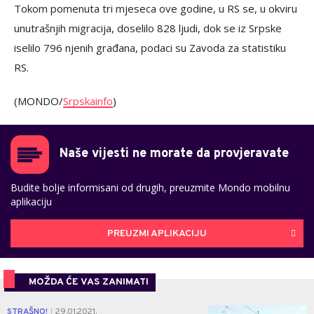
Tokom pomenuta tri mjeseca ove godine, u RS se, u okviru
unutrašnjih migracija, doselilo 828 ljudi, dok se iz Srpske
iselilo 796 njenih građana, podaci su Zavoda za statistiku
RS.
(MONDO/
Srpskainfo
)
Naše vijesti ne morate da provjeravate
Budite bolje informisani od drugih, preuzmite Mondo mobilnu
aplikaciju
PREUZMI APLIKACIJU
MOŽDA ĆE VAS ZANIMATI
0
STRAŠNO!
29.01.2021.
|