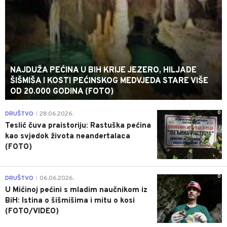
NAJDUŽA PEĆINA U BIH KRIJE JEZERO, HILJADE
ŠIŠMIŠA I KOSTI PEĆINSKOG MEDVJEDA STARE VIŠE
OD 20.000 GODINA (FOTO)
0
DRUŠTVO
28.06.2026.
|
Teslić čuva praistoriju: Rastuška pećina
kao svjedok života neandertalaca
(FOTO)
0
DRUŠTVO
06.06.2026.
|
U Mićinoj pećini s mladim naučnikom iz
BiH: Istina o šišmišima i mitu o kosi
(FOTO/VIDEO)