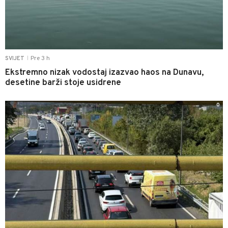
Pre 3 h
SVIJET
|
Ekstremno nizak vodostaj izazvao haos na Dunavu,
desetine barži stoje usidrene
0