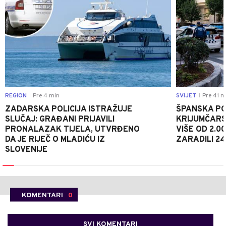
REGION
Pre 4 min
SVIJET
Pre 41 m
|
|
ZADARSKA POLICIJA ISTRAŽUJE
ŠPANSKA POL
SLUČAJ: GRAĐANI PRIJAVILI
KRIJUMČARS
PRONALAZAK TIJELA, UTVRĐENO
VIŠE OD 2.0
DA JE RIJEČ O MLADIĆU IZ
ZARADILI 24
SLOVENIJE
KOMENTARI
0
SVI KOMENTARI