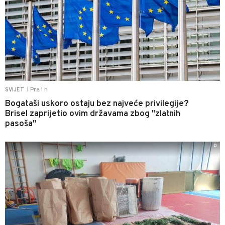
Pre 1 h
SVIJET
|
Bogataši uskoro ostaju bez najveće privilegije?
Brisel zaprijetio ovim državama zbog "zlatnih
pasoša"
0