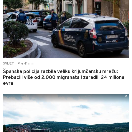
Pre 41 min
SVIJET
|
Španska policija razbila veliku krijumčarsku mrežu:
Prebacili više od 2.000 migranata i zaradili 24 miliona
evra
0