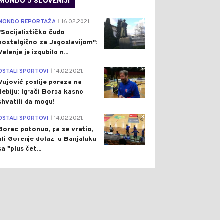
MONDO U SLOVENIJI
4
MONDO REPORTAŽA
16.02.2021.
|
"Socijalističko čudo
nostalgično za Jugoslavijom":
Velenje je izgubilo n...
1
OSTALI SPORTOVI
14.02.2021.
|
Vujović poslije poraza na
debiju: Igrači Borca kasno
shvatili da mogu!
3
OSTALI SPORTOVI
14.02.2021.
|
Borac potonuo, pa se vratio,
ali Gorenje dolazi u Banjaluku
sa "plus čet...