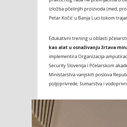
izložba pčelinjih proizvoda (med, pro
Petar Kočić u Banja Luci tokom traja
Edukativni trening u oblasti pčelarst
kao alat u osnaživanju žrtava mina 
implementira Organizacija amputira
Security Slovenija i Pčelarskom akad
Ministarstva vanjskih poslova Republ
poljoprivrede, šumarstva i vodoprivr