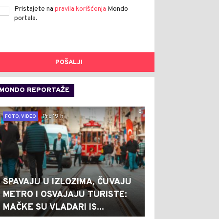
Pristajete na
pravila korišćenja
Mondo
portala.
POŠALJI
MONDO REPORTAŽE
0
Pre 19 h
FOTO, VIDEO
SPAVAJU U IZLOZIMA, ČUVAJU
METRO I OSVAJAJU TURISTE:
MAČKE SU VLADARI IS...