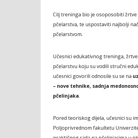
Cilj treninga bio je osoposobiti žrtv
pčelarstva, te uspostaviti najbolji n
pčelarstvom.
Učesnici edukativnog treninga, žrtve 
pčelarstvu koju su vodili stručni edu
učesnici govorili odnosile su se na
uz
– nove tehnike, sadnja medonosnog
pčelinjaka
.
Pored teoriskog dijela, učesnici su im
Poljoprivrednom fakultetu Univerzit
praktičnog rada na pčelinjacima u okvi