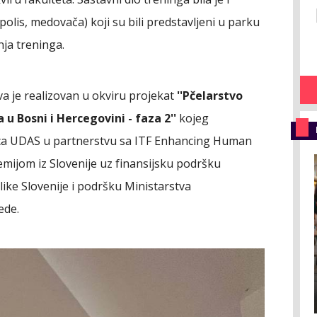
polis, medovača) koji su bili predstavljeni u parku
nja treninga.
va je realizovan u okviru projekat
''Pčelarstvo
u Bosni i Hercegovini - faza 2''
kojeg
ca UDAS u partnerstvu sa ITF Enhancing Human
emijom iz Slovenije uz finansijsku podršku
ike Slovenije i podršku Ministarstva
ede.