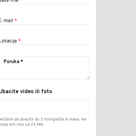
Vaše ime
*
E-mail
*
Lokacija
*
Ubacite video ili foto
Možete da ubacite do 3 fotografije ili videa. Ne
smije biti više od 25 MB.