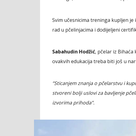
Svim učesnicima treninga kupljen je 
rad u pčelinjacima i dodijeljeni cert
Sabahudin Hodžić
, pčelar iz Bihaća
ovakvih edukacija treba biti još u n
‘’Sticanjem znanja o pčelarstvu i k
stvoreni bolji uslovi za bavljenje pč
izvorima prihoda’’.