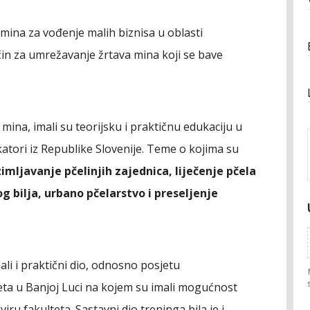
e mina za vođenje malih biznisa u oblasti
ačin za umrežavanje žrtava mina koji se bave
mina, imali su teorijsku i praktičnu edukaciju u
katori iz Republike Slovenije. Teme o kojima su
imljavanje pčelinjih zajednica, liječenje pčela
 bilja, urbano pčelarstvo i preseljenje
ali i praktični dio, odnosno posjetu
eta u Banjoj Luci na kojem su imali mogućnost
ru fakulteta. Sastavni dio treninga bila je i