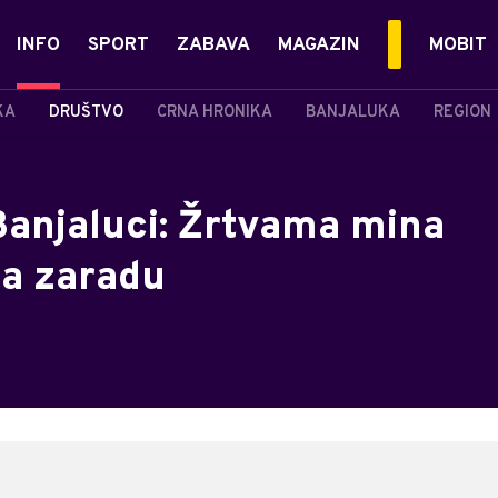
INFO
SPORT
ZABAVA
MAGAZIN
MOBIT
KA
DRUŠTVO
CRNA HRONIKA
BANJALUKA
REGION
Banjaluci: Žrtvama mina
za zaradu