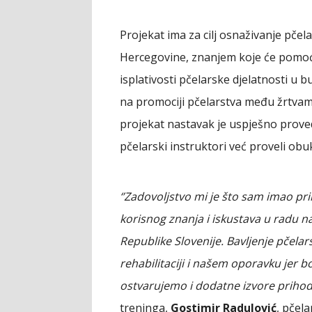
Projekat ima za cilj osnaživanje pčel
Hercegovine, znanjem koje će pomoći 
isplativosti pčelarske djelatnosti u 
na promociji pčelarstva među žrtva
projekat nastavak je uspješno prove
pčelarski instruktori već proveli obu
‘’Zadovoljstvo mi je što sam imao p
korisnog znanja i iskustava u radu na
Republike Slovenije. Bavljenje pčela
rehabilitaciji i našem oporavku jer 
ostvarujemo i dodatne izvore prihoda
treninga,
Gostimir Radulović
, pčela