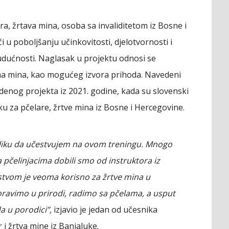
ara, žrtava mina, osoba sa invaliditetom iz Bosne i
u poboljšanju učinkovitosti, djelotvornosti i
budućnosti. Naglasak u projektu odnosi se
ma mina, kao mogućeg izvora prihoda. Navedeni
denog projekta iz 2021. godine, kada su slovenski
ku za pčelare, žrtve mina iz Bosne i Hercegovine.
riliku da učestvujem na ovom treningu. Mnogo
 pčelinjacima dobili smo od instruktora iz
rstvom je veoma korisno za žrtve mina u
boravimo u prirodi, radimo sa pčelama, a usput
 u porodici’’,
izjavio je jedan od učesnika
r i žrtva mine iz Banjaluke.