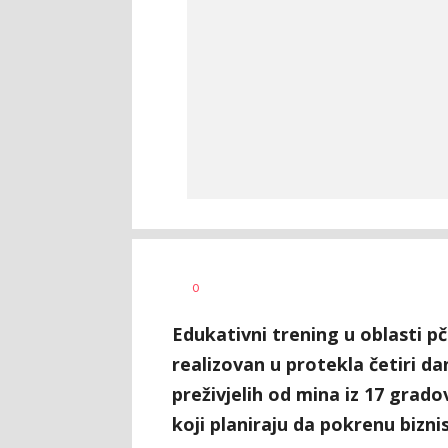
Nikolina
AUTOR
0
Damjanić
Edukativni trening u oblasti pč
realizovan u protekla četiri da
preživjelih od mina iz 17 grado
koji planiraju da pokrenu biznis