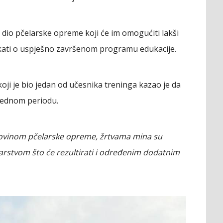
i dio pčelarske opreme koji će im omogućiti lakši
ifikati o uspješno završenom programu edukacije.
 koji je bio jedan od učesnika treninga kazao je da
arednom periodu.
upovinom pčelarske opreme, žrtvama mina su
elarstvom što će rezultirati i određenim dodatnim