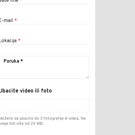
Vaše ime
*
E-mail
*
Lokacija
*
Ubacite video ili foto
Možete da ubacite do 3 fotografije ili videa. Ne
smije biti više od 25 MB.