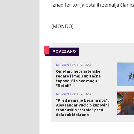
iznad teritorija ostalih zemalјa članic
(MONDO)
POVEZANO
REGION
29.08.2024.
|
Ometaju neprijateljske
radare i imaju ubitačne
topove: Šta sve mogu
"Rafali"
REGION
28.08.2024.
|
"Pred nama je besana noć":
Aleksandar Vučić o kupovini
francuskih "rafala" pred
dolazak Makrona