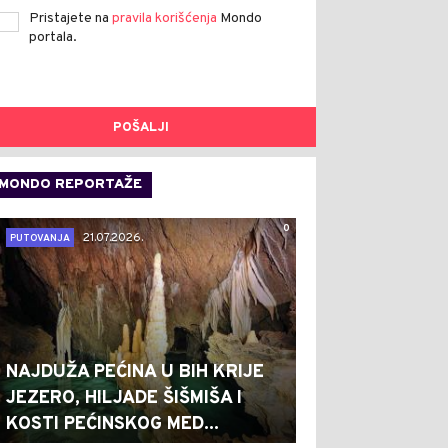
Pristajete na
pravila korišćenja
Mondo
portala.
POŠALJI
MONDO REPORTAŽE
0
21.07.2026.
PUTOVANJA
NAJDUŽA PEĆINA U BIH KRIJE
JEZERO, HILJADE ŠIŠMIŠA I
KOSTI PEĆINSKOG MED...