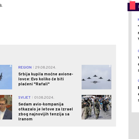
a.
4
3
REGION
29.08.2024.
|
Srbija kupila moćne avione-
lovce: Evo koliko će biti
plaćeni "Rafali"
1
1
SVIJET
01.08.2024.
|
Sedam avio-kompanija
otkazalo je letove za Izrael
zbog najnovijih tenzija sa
Iranom