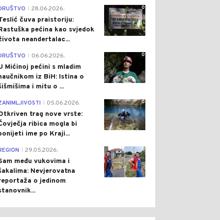
0
DRUŠTVO
28.06.2026.
|
Teslić čuva praistoriju:
Rastuška pećina kao svjedok
života neandertalac...
0
DRUŠTVO
06.06.2026.
|
U Mićinoj pećini s mladim
naučnikom iz BiH: Istina o
šišmišima i mitu o ...
0
ZANIMLJIVOSTI
05.06.2026.
|
Otkriven trag nove vrste:
Čovječja ribica mogla bi
ponijeti ime po Kraji...
0
REGION
29.05.2026.
|
Sam među vukovima i
šakalima: Nevjerovatna
reportaža o jedinom
stanovnik...