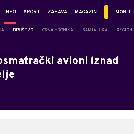
INFO
SPORT
ZABAVA
MAGAZIN
MOBIT
KA
DRUŠTVO
CRNA HRONIKA
BANJALUKA
REGION
posmatrački avioni iznad
lje