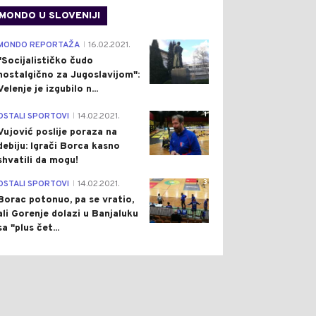
MONDO U SLOVENIJI
4
MONDO REPORTAŽA
16.02.2021.
|
"Socijalističko čudo
nostalgično za Jugoslavijom":
Velenje je izgubilo n...
1
OSTALI SPORTOVI
14.02.2021.
|
Vujović poslije poraza na
debiju: Igrači Borca kasno
shvatili da mogu!
3
OSTALI SPORTOVI
14.02.2021.
|
Borac potonuo, pa se vratio,
ali Gorenje dolazi u Banjaluku
sa "plus čet...