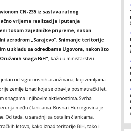
 avionom CN-235 iz sastava ratnog
ačno vrijeme realizacije i putanja
šeni tokom zajedničke pripreme, nakon
ni aerodrom „Sarajevo“. Snimanje teritorije
nim u skladu sa odredbama Ugovora, nakon što
i Oružanih snaga BiH"
, kažu u ministarstvu.
 jedan od sigurnosnih aranžmana, koji zemlјama
ije zemlјe iznad koje se obavlјa posmatrački let,
nim snagama i njihovim aktivnostima. Svrha
vjerenja među članicama. Bosna i Hercegovina je
. Od tada, u saradnji sa ostalim članicama,
račkih letova, kako iznad teritorije BiH, tako i