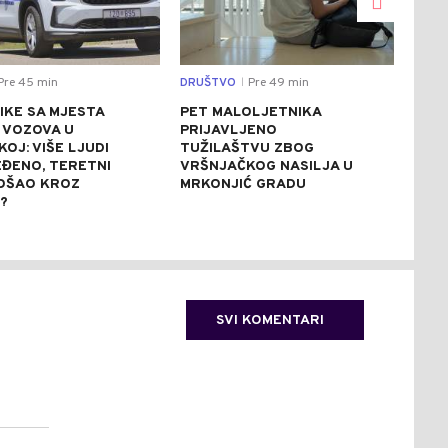
Pre 45 min
DRUŠTVO
Pre 49 min
DRU
|
IKE SA MJESTA
PET MALOLJETNIKA
STR
 VOZOVA U
PRIJAVLJENO
UPO
OJ: VIŠE LJUDI
TUŽILAŠTVU ZBOG
VOD
EĐENO, TERETNI
VRŠNJAČKOG NASILJA U
RIJ
OŠAO KROZ
MRKONJIĆ GRADU
RIJ
?
KUP
NAV
SVI KOMENTARI