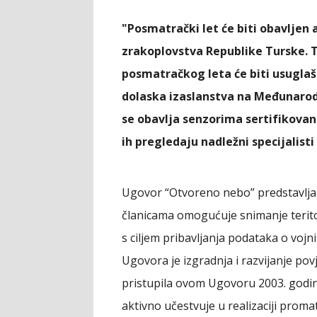
"Posmatrački let će biti obavljen
zrakoplovstva Republike Turske. T
posmatračkog leta će biti usugla
dolaska izaslanstva na Međunarod
se obavlja senzorima sertifikova
ih pregledaju nadležni specijalist
Ugovor “Otvoreno nebo” predstavlјa
članicama omogućuje snimanje teritor
s ciljem pribavlјanja podataka o voj
Ugovora je izgradnja i razvijanje po
pristupila ovom Ugovoru 2003. godine
aktivno učestvuje u realizaciji promat