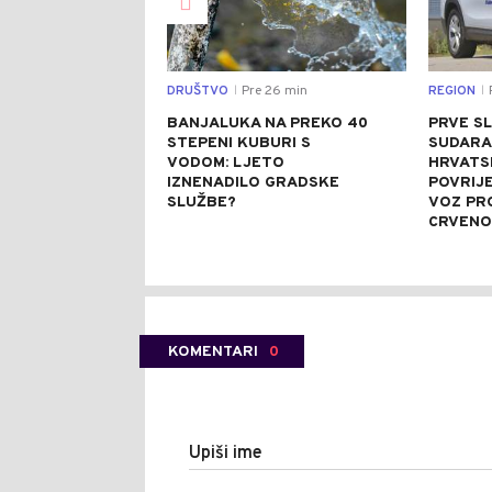
DRUŠTVO
Pre 26 min
REGION
|
|
BANJALUKA NA PREKO 40
PRVE SL
STEPENI KUBURI S
SUDARA
VODOM: LJETO
HRVATSK
IZNENADILO GRADSKE
POVRIJ
SLUŽBE?
VOZ PR
CRVENO
KOMENTARI
0
Upiši ime