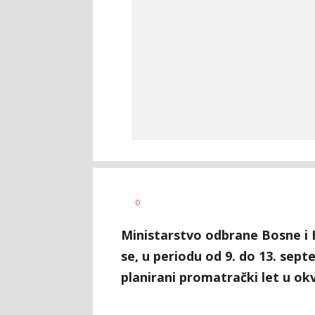
Željko
AUTOR
0
Svitlica
Ministarstvo odbrane Bosne i H
se, u periodu od 9. do 13. sept
planirani promatrački let u o