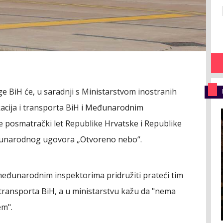
e BiH će, u saradnji s Ministarstvom inostranih
acija i transporta BiH i Međunarodnim
 posmatrački let Republike Hrvatske i Republike
đunarodnog ugovora „Otvoreno nebo“.
međunarodnim inspektorima pridružiti prateći tim
 transporta BiH, a u ministarstvu kažu da "nema
em".