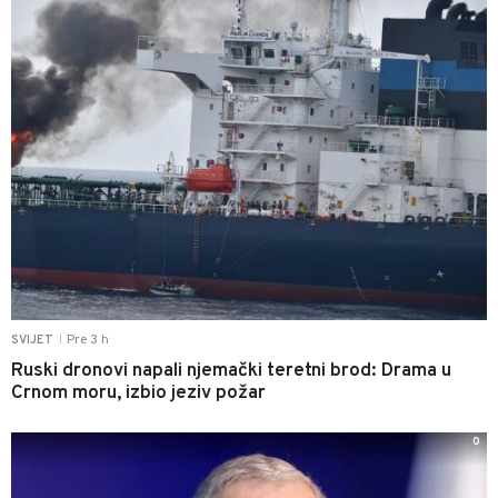
Pre 3 h
SVIJET
|
Ruski dronovi napali njemački teretni brod: Drama u
Crnom moru, izbio jeziv požar
0