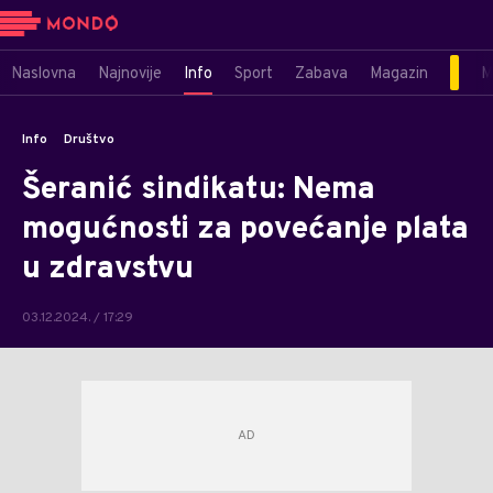
Naslovna
Najnovije
Info
Sport
Zabava
Magazin
M
Info
Društvo
Šeranić sindikatu: Nema
mogućnosti za povećanje plata
u zdravstvu
03.12.2024. / 17:29