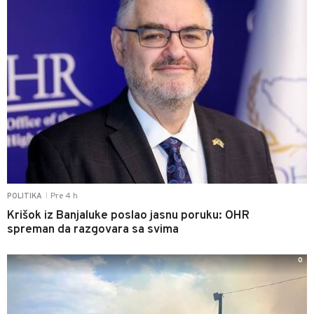
Pre 4 h
POLITIKA
|
Krišok iz Banjaluke poslao jasnu poruku: OHR
spreman da razgovara sa svima
0