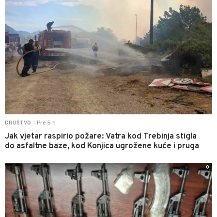
Pre 5 h
DRUŠTVO
|
Jak vjetar raspirio požare: Vatra kod Trebinja stigla
do asfaltne baze, kod Konjica ugrožene kuće i pruga
0