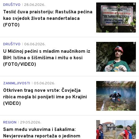
0
DRUŠTVO
28.06.2026.
|
Teslić čuva praistoriju: Rastuška pećina
kao svjedok života neandertalaca
(FOTO)
0
DRUŠTVO
06.06.2026.
|
U Mićinoj pećini s mladim naučnikom iz
BiH: Istina o šišmišima i mitu o kosi
(FOTO/VIDEO)
0
ZANIMLJIVOSTI
05.06.2026.
|
Otkriven trag nove vrste: Čovječja
ribica mogla bi ponijeti ime po Krajini
(VIDEO)
0
REGION
29.05.2026.
|
Sam među vukovima i šakalima:
Nevjerovatna reportaža o jedinom