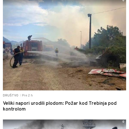
0
Pre 2 h
DRUŠTVO
|
Veliki napori urodili plodom: Požar kod Trebinja pod
kontrolom
0