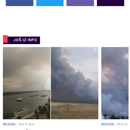
JOŠ IZ INFO
0
REGION
Pre 11 min
REGION
Pre 1 h
|
|