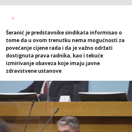
Željko
AUTOR
0
Svitlica
Šeranić je predstavnike sindikata informisao o
tome da u ovom trenutku nema mogućnosti za
povećanje cijene rada i da je važno održati
dostignuta prava radnika, kao i tekuće
izmirivanje obaveza koje imaju javne
zdravstvene ustanove