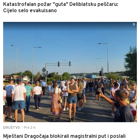
Katastrofalan požar "guta" Deliblatsku peščaru:
Cijelo selo evakuisano
0
Pre 2 h
DRUŠTVO
|
Mještani Dragočaja blokirali magistralni put i poslali