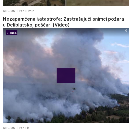
Pre 11 min
REGION
|
Nezapamćena katastrofa: Zastrašujući snimci požara
u Deliblatskoj peščari (Video)
0
3 slika
Pre 1 h
REGION
|