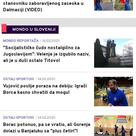
stanovniku zaboravljenog zaseoka u
Dalmaciji (VIDEO)
MONDO U SLOVENIJI
4
MONDO REPORTAŽA
16.02.2021.
|
"Socijalističko čudo nostalgično za
Jugoslavijom": Velenje je izgubilo naziv,
ali je u duši ostalo Titovo!
1
OSTALI SPORTOVI
14.02.2021.
|
Vujović poslije poraza na debiju: Igrači
Borca kasno shvatili da mogu!
3
OSTALI SPORTOVI
14.02.2021.
|
Borac potonuo, pa se vratio, ali Gorenje
dolazi u Banjaluku sa "plus četiri"!