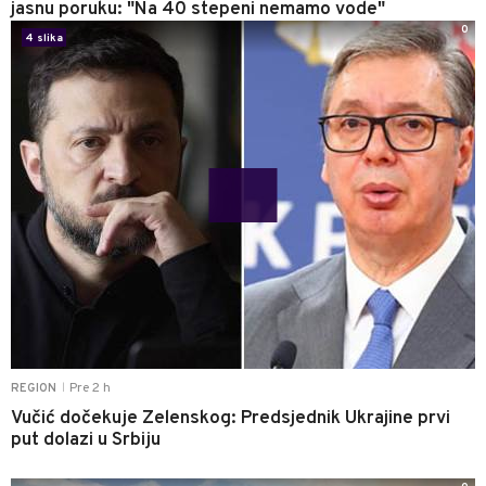
jasnu poruku: "Na 40 stepeni nemamo vode"
0
4 slika
Pre 2 h
REGION
|
Vučić dočekuje Zelenskog: Predsjednik Ukrajine prvi
put dolazi u Srbiju