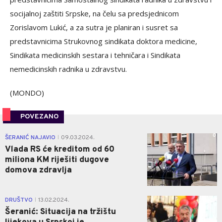
socijalnoj zaštiti Srpske, na čelu sa predsjednicom
Zorislavom Lukić, a za sutra je planiran i susret sa
predstavnicima Strukovnog sindikata doktora medicine,
Sindikata medicinskih sestara i tehničara i Sindikata
nemedicinskih radnika u zdravstvu.
(MONDO)
POVEZANO
0
ŠERANIĆ NAJAVIO
09.03.2024.
|
Vlada RS će kreditom od 60
miliona KM riješiti dugove
domova zdravlja
1
DRUŠTVO
13.02.2024.
|
Šeranić: Situacija na tržištu