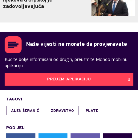
lijekova u Srpskoj je
zadovoljavajuća
Naše vijesti ne morate da provjeravate
Budite bolje informisani od drugih, preuzmite Mondo mobilnu
aplikaciju
PREUZMI APLIKACIJU
TAGOVI
ALEN ŠERANIĆ
ZDRAVSTVO
PLATE
PODIJELI