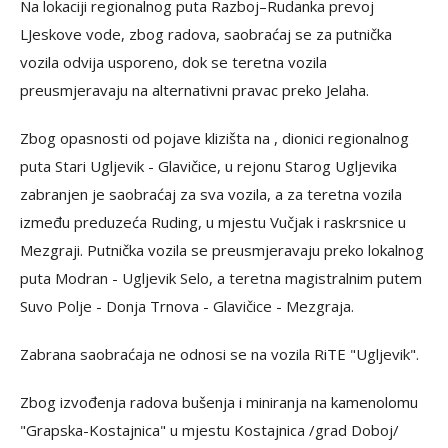
Na lokaciji regionalnog puta Razboj–Rudanka prevoj
LJeskove vode, zbog radova, saobraćaj se za putnička
vozila odvija usporeno, dok se teretna vozila
preusmjeravaju na alternativni pravac preko Jelaha.
Zbog opasnosti od pojave klizišta na , dionici regionalnog
puta Stari Ugljevik - Glavičice, u rejonu Starog Ugljevika
zabranjen je saobraćaj za sva vozila, a za teretna vozila
između preduzeća Ruding, u mjestu Vučjak i raskrsnice u
Mezgraji. Putnička vozila se preusmjeravaju preko lokalnog
puta Modran - Ugljevik Selo, a teretna magistralnim putem
Suvo Polje - Donja Trnova - Glavičice - Mezgraja.
Zabrana saobraćaja ne odnosi se na vozila RiTE "Ugljevik".
Zbog izvođenja radova bušenja i miniranja na kamenolomu
"Grapska-Kostajnica" u mjestu Kostajnica /grad Doboj/