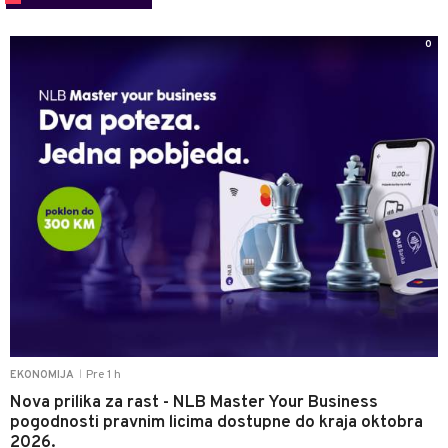
0
Pre 1 h
EKONOMIJA
|
Nova prilika za rast - NLB Master Your Business
pogodnosti pravnim licima dostupne do kraja oktobra
2026.