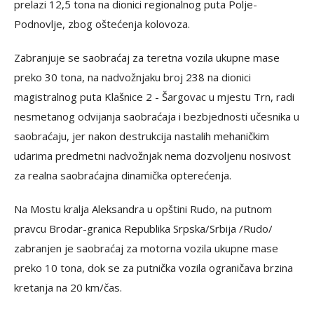
prelazi 12,5 tona na dionici regionalnog puta Polje-
Podnovlje, zbog oštećenja kolovoza.
Zabranjuje se saobraćaj za teretna vozila ukupne mase
preko 30 tona, na nadvožnjaku broj 238 na dionici
magistralnog puta Klašnice 2 - Šargovac u mjestu Trn, radi
nesmetanog odvijanja saobraćaja i bezbjednosti učesnika u
saobraćaju, jer nakon destrukcija nastalih mehaničkim
udarima predmetni nadvožnjak nema dozvoljenu nosivost
za realna saobraćajna dinamička opterećenja.
Na Mostu kralja Aleksandra u opštini Rudo, na putnom
pravcu Brodar-granica Republika Srpska/Srbija /Rudo/
zabranjen je saobraćaj za motorna vozila ukupne mase
preko 10 tona, dok se za putnička vozila ograničava brzina
kretanja na 20 km/čas.