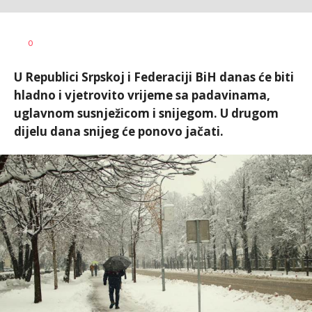
Dušan
AUTOR
0
Volaš
U Republici Srpskoj i Federaciji BiH danas će biti
hladno i vjetrovito vrijeme sa padavinama,
uglavnom susnježicom i snijegom. U drugom
dijelu dana snijeg će ponovo jačati.