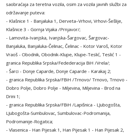
saobraćaja za teretna vozila, osim za vozila javnih službi za
održavanje puteva:
- Klašnice 1 - Banjaluka 1, Derveta–Vrhovi, Vrhovi-Šešlije,
Klašnice 3 - Gornja Vijaka /Prnjavor/;
- Lamovita-Ivanjska, Ivanjska-Šargovac, Šargovac-
Banjaluka, Banjaluka-Čelinac, Čelinac - Kotor Varoš, Kotor
Vraoš - Obodnik, Obodnik-Klupe, Klupe-Teslić, Teslić 1 -
granica Republika Srpska/Fedederacija BiH /Vrela/;
- Šarci - Donje Caparde, Donje Caparde - Karakaj 2;
- granica Republika Srpska/FBiH /Trnovo/ Trnovo, Trnovo -
Dobro Polje, Dobro Polje - Miljevina, Miljevina - Brod na
Drini 1;
- granica Republika Srpska/FBiH /Lapišnica - LJubogošta,
LJubogošta-Sumbulovac, Sumbulovac-Podromanija,
Podromanije-Rogatica;
- Vlasenica - Han Pijesak 1, Han Pijesak 1 - Han Pijesak 2,