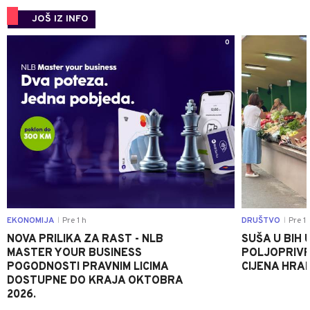
JOŠ IZ INFO
0
EKONOMIJA
Pre 1 h
DRUŠTVO
Pre 1 
|
|
NOVA PRILIKA ZA RAST - NLB
SUŠA U BIH 
MASTER YOUR BUSINESS
POLJOPRIVR
POGODNOSTI PRAVNIM LICIMA
CIJENA HRA
DOSTUPNE DO KRAJA OKTOBRA
2026.