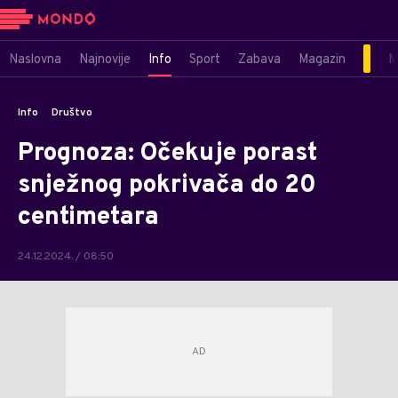
Naslovna
Najnovije
Info
Sport
Zabava
Magazin
M
Info
Društvo
Prognoza: Očekuje porast
snježnog pokrivača do 20
centimetara
24.12.2024. / 08:50