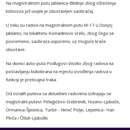
Na magistralnom putu Jablanica-Blidinje zbog oštećenja
kolovoza još uvijek je obustavljen saobraćaj.
U toku su radovi na magistralnom putu M-17 u Donjoj
Jablanici, na lokalitetu Komadinovo vrelo, zbog čega se
povremeno, saobraća usporeno, uz moguće kraće
obustave.
Na dionici auto-puta Podlugovi-Visoko zbog radova na
postavljanju bukobrana na mjestu izvođenja radova u
funkciji je preticajna traka.
Od ostalih puteva sa aktuelnim radovima izdvajaju se
magistralni putevi: Pelagićevo-Srebrenik, Husino-LJubače,
Ormanica-Špionica, Turbe - Nević Polje, Lepenica- Han
Ploča i Čitluk-LJubuški.