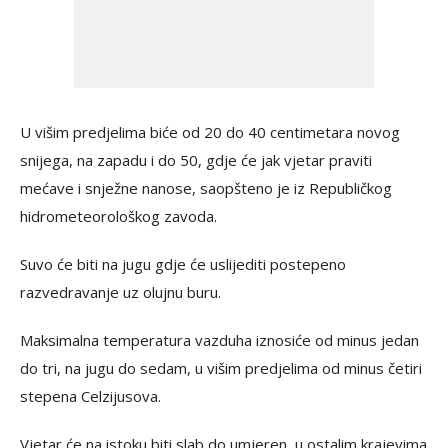
U višim predjelima biće od 20 do 40 centimetara novog
snijega, na zapadu i do 50, gdje će jak vjetar praviti
mećave i snježne nanose, saopšteno je iz Republičkog
hidrometeorološkog zavoda.
Suvo će biti na jugu gdje će uslijediti postepeno
razvedravanje uz olujnu buru.
Maksimalna temperatura vazduha iznosiće od minus jedan
do tri, na jugu do sedam, u višim predjelima od minus četiri
stepena Celzijusova.
Vjetar će na istoku biti slab do umjeren, u ostalim krajevima