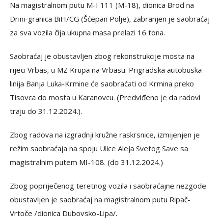
Na magistralnom putu M-I 111 (M-18), dionica Brod na
Drini-granica BiH/CG (Šćepan Polje), zabranjen je saobraćaj
za sva vozila čija ukupna masa prelazi 16 tona.
Saobraćaj je obustavljen zbog rekonstrukcije mosta na
rijeci Vrbas, u MZ Krupa na Vrbasu. Prigradska autobuska
linija Banja Luka-Krmine će saobraćati od Krmina preko
Tisovca do mosta u Karanovcu. (Predviđeno je da radovi
traju do 31.12.2024.).
Zbog radova na izgradnji kružne raskrsnice, izmijenjen je
režim saobraćaja na spoju Ulice Aleja Svetog Save sa
magistralnim putem MI-108. (do 31.12.2024.)
Zbog popriječenog teretnog vozila i saobraćajne nezgode
obustavljen je saobraćaj na magistralnom putu Ripač-
Vrtoče /dionica Dubovsko-Lipa/.