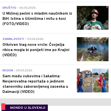
0
DRUŠTVO
06.06.2026.
|
U Mićinoj pećini s mladim naučnikom iz
BiH: Istina o šišmišima i mitu o kosi
(FOTO/VIDEO)
0
ZANIMLJIVOSTI
05.06.2026.
|
Otkriven trag nove vrste: Čovječja
ribica mogla bi ponijeti ime po Krajini
(VIDEO)
0
REGION
29.05.2026.
|
Sam među vukovima i šakalima:
Nevjerovatna reportaža o jedinom
stanovniku zaboravljenog zaseoka u
Dalmaciji (VIDEO)
MONDO U SLOVENIJI