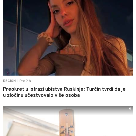
Pre 2 h
REGION
|
Preokret u istrazi ubistva Ruskinje: Turčin tvrdi da je
u zločinu učestvovalo više osoba
0