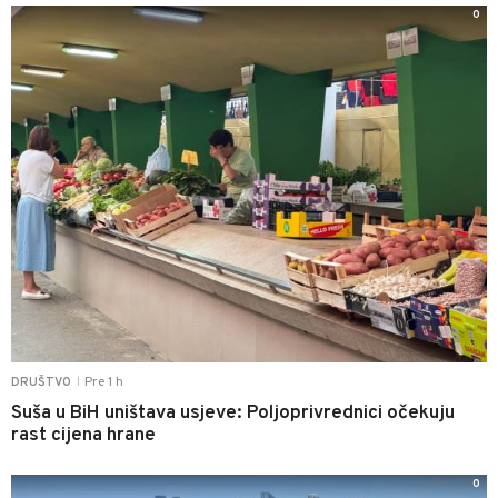
0
Pre 1 h
DRUŠTVO
|
Suša u BiH uništava usjeve: Poljoprivrednici očekuju
rast cijena hrane
0