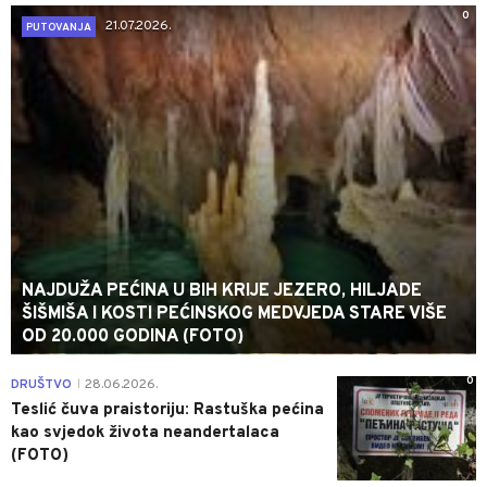
0
21.07.2026.
PUTOVANJA
NAJDUŽA PEĆINA U BIH KRIJE JEZERO, HILJADE
ŠIŠMIŠA I KOSTI PEĆINSKOG MEDVJEDA STARE VIŠE
OD 20.000 GODINA (FOTO)
0
DRUŠTVO
28.06.2026.
|
Teslić čuva praistoriju: Rastuška pećina
kao svjedok života neandertalaca
(FOTO)