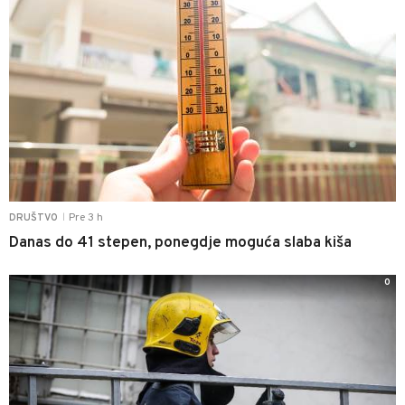
Pre 3 h
DRUŠTVO
|
Danas do 41 stepen, ponegdje moguća slaba kiša
0