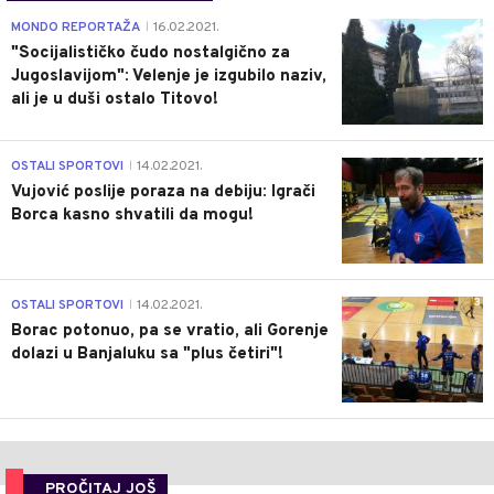
4
MONDO REPORTAŽA
16.02.2021.
|
"Socijalističko čudo nostalgično za
Jugoslavijom": Velenje je izgubilo naziv,
ali je u duši ostalo Titovo!
1
OSTALI SPORTOVI
14.02.2021.
|
Vujović poslije poraza na debiju: Igrači
Borca kasno shvatili da mogu!
3
OSTALI SPORTOVI
14.02.2021.
|
Borac potonuo, pa se vratio, ali Gorenje
dolazi u Banjaluku sa "plus četiri"!
PROČITAJ JOŠ