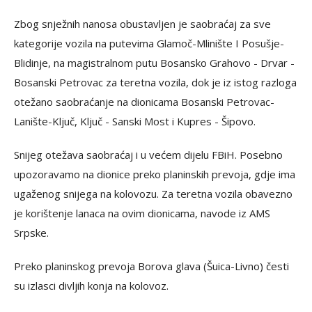
Zbog snježnih nanosa obustavljen je saobraćaj za sve
kategorije vozila na putevima Glamoč-Mlinište I Posušje-
Blidinje, na magistralnom putu Bosansko Grahovo - Drvar -
Bosanski Petrovac za teretna vozila, dok je iz istog razloga
otežano saobraćanje na dionicama Bosanski Petrovac-
Lanište-Ključ, Ključ - Sanski Most i Kupres - Šipovo.
Snijeg otežava saobraćaj i u većem dijelu FBiH. Posebno
upozoravamo na dionice preko planinskih prevoja, gdje ima
ugaženog snijega na kolovozu. Za teretna vozila obavezno
je korištenje lanaca na ovim dionicama, navode iz AMS
Srpske.
Preko planinskog prevoja Borova glava (Šuica-Livno) česti
su izlasci divljih konja na kolovoz.