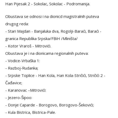
Han Pijesak 2 - Sokolac, Sokolac - Podromanija.
Obustava se odnosi i na dionicd magistralnih puteva
drugog reda:
- Stari Majdan - Banjaluka dva, Rogolji-Baraći, Baraći -
granica Republika Srpska/FBiH /Mliništa/
- Kotor Vraroš - Mitrovići.
Obustava je i na dionicama regionalnih puteva:
- Vodice-Vrbaška 1:
- Razboj-Rudanka;
- Srpske Toplice - Han Kola, Han Kola-Stričići, Stričići 2 -
Čađavice;
- Karanovac –Mitrovići:
- Jezero-Šipoo:
- Donje Caparde - Borogovo, Borogovo-Šekovići;
- Kula Bistrica, Bistrica-Pale.