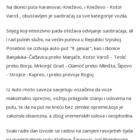
Na dionici puta Karanovac-Kneževo, i Kneževo - Kotor
Varoš , obustavljen je saobraćaj za sve kategorije vozila.
Snijeg koji intenzivno pada otežava odvijanje saobraćaja, ali
i rad putnih služni, na većini puteva u Republici Srpskoj.
Posebno se izdvaja auto-put "9. januar", kao i dionice
Banjaluka–Čađavica preko Manjače, Kotor Varoš – Teslić
preko Borja, Mrkonjić Grad - Glamoč preko Mliništa, Šipovo
- Strojice -Kupres, i preko prevoja Rogoj.
Iz Auto-moto saveza savjetuju vozačima da voze
maksimalno oprezno, vožnju prilagode stanju i uslovima na
putu, te da na put ne kreću bez zimske opreme,koja je
zakonski obavezna, a zbog vremenskih uslova i neophodna.
Svaki radni dan izvode se radovi na zamjeni rasvjetnih tijela
na magistralnom putu Klašnice-Šargovac /od Prijedorske