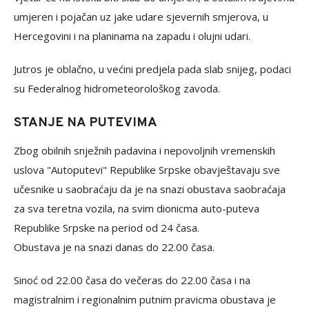
umjeren i pojačan uz jake udare sjevernih smjerova, u
Hercegovini i na planinama na zapadu i olujni udari.
Jutros je oblačno, u većini predjela pada slab snijeg, podaci
su Federalnog hidrometeorološkog zavoda.
STANJE NA PUTEVIMA
Zbog obilnih snježnih padavina i nepovoljnih vremenskih
uslova "Autoputevi" Republike Srpske obavještavaju sve
učesnike u saobraćaju da je na snazi obustava saobraćaja
za sva teretna vozila, na svim dionicma auto-puteva
Republike Srpske na period od 24 časa.
Obustava je na snazi danas do 22.00 časa.
Sinoć od 22.00 časa do večeras do 22.00 časa i na
magistralnim i regionalnim putnim pravicma obustava je