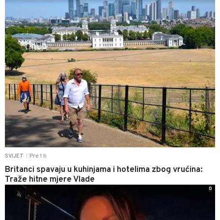
Pre 1 h
SVIJET
|
Britanci spavaju u kuhinjama i hotelima zbog vrućina:
Traže hitne mjere Vlade
0