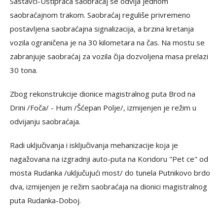
Sastavci-Ustiprača saobraćaj se odvija jednom
saobraćajnom trakom. Saobraćaj reguliše privremeno
postavljena saobraćajna signalizacija, a brzina kretanja
vozila ograničena je na 30 kilometara na čas. Na mostu se
zabranjuje saobraćaj za vozila čija dozvoljena masa prelazi
30 tona.
Zbog rekonstrukcije dionice magistralnog puta Brod na
Drini /Foča/ - Hum /Šćepan Polje/, izmijenjen je režim u
odvijanju saobraćaja.
Radi uključivanja i isključivanja mehanizacije koja je
nagažovana na izgradnji auto-puta na Koridoru "Pet ce" od
mosta Rudanka /uključujući most/ do tunela Putnikovo brdo
dva, izmijenjen je režim saobraćaja na dionici magistralnog
puta Rudanka-Doboj.