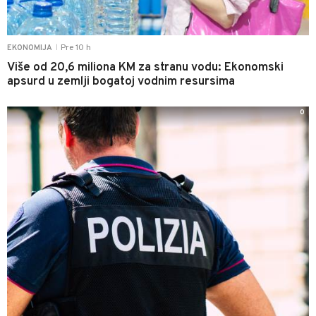
Pre 10 h
EKONOMIJA
|
Više od 20,6 miliona KM za stranu vodu: Ekonomski
apsurd u zemlji bogatoj vodnim resursima
0