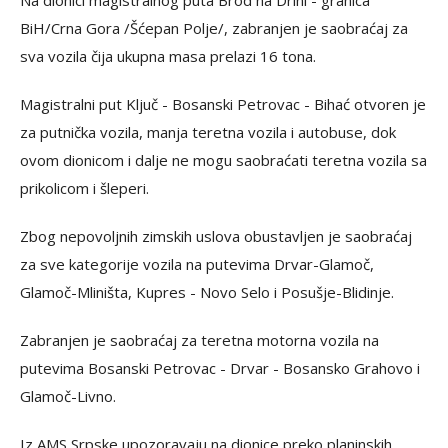
Na dionici magistralnog puta Brod na Drini - granica
BiH/Crna Gora /Šćepan Polje/, zabranjen je saobraćaj za
sva vozila čija ukupna masa prelazi 16 tona.
Magistralni put Ključ - Bosanski Petrovac - Bihać otvoren je
za putnička vozila, manja teretna vozila i autobuse, dok
ovom dionicom i dalje ne mogu saobraćati teretna vozila sa
prikolicom i šleperi.
Zbog nepovoljnih zimskih uslova obustavljen je saobraćaj
za sve kategorije vozila na putevima Drvar-Glamoč,
Glamoč-Mliništa, Kupres - Novo Selo i Posušje-Blidinje.
Zabranjen je saobraćaj za teretna motorna vozila na
putevima Bosanski Petrovac - Drvar - Bosansko Grahovo i
Glamoč-Livno.
Iz AMS Srpske upozoravaju na dionice preko planinskih