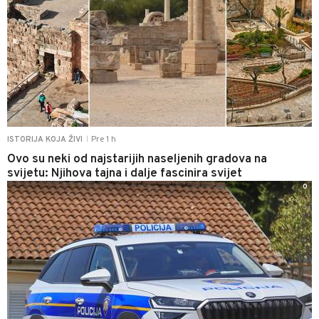
Pre 1 h
ISTORIJA KOJA ŽIVI
|
Ovo su neki od najstarijih naseljenih gradova na
svijetu: Njihova tajna i dalje fascinira svijet
0