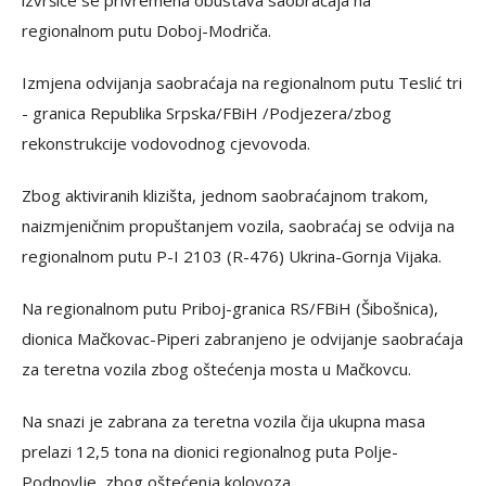
izvršiće se privremena obustava saobraćaja na
regionalnom putu Doboj-Modriča.
Izmjena odvijanja saobraćaja na regionalnom putu Teslić tri
- granica Republika Srpska/FBiH /Podjezera/zbog
rekonstrukcije vodovodnog cjevovoda.
Zbog aktiviranih klizišta, jednom saobraćajnom trakom,
naizmjeničnim propuštanjem vozila, saobraćaj se odvija na
regionalnom putu P-I 2103 (R-476) Ukrina-Gornja Vijaka.
Na regionalnom putu Priboj-granica RS/FBiH (Šibošnica),
dionica Mačkovac-Piperi zabranjeno je odvijanje saobraćaja
za teretna vozila zbog oštećenja mosta u Mačkovcu.
Na snazi je zabrana za teretna vozila čija ukupna masa
prelazi 12,5 tona na dionici regionalnog puta Polje-
Podnovlje, zbog oštećenja kolovoza.