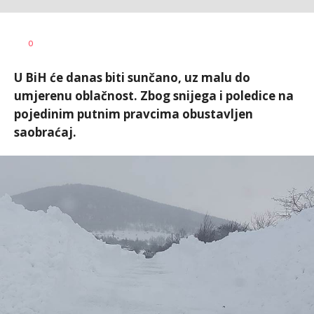
Dragana
AUTOR
0
Božić
U BiH će danas biti sunčano, uz malu do
umjerenu oblačnost. Zbog snijega i poledice na
pojedinim putnim pravcima obustavljen
saobraćaj.