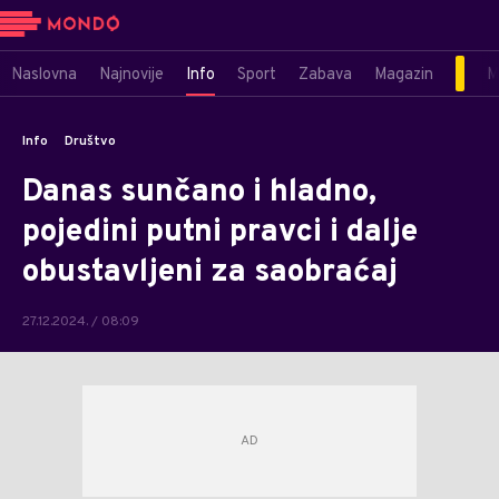
Naslovna
Najnovije
Info
Sport
Zabava
Magazin
M
Info
Društvo
Danas sunčano i hladno,
pojedini putni pravci i dalje
obustavljeni za saobraćaj
27.12.2024. / 08:09