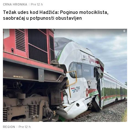
Pre 12 h
CRNA HRONIKA
|
Težak udes kod Hadžića: Poginuo motociklista,
saobraćaj u potpunosti obustavljen
0
Pre 12 h
REGION
|