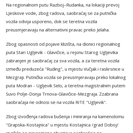
Na regionalnom putu Razboj–Rudanka, na lokaciji prevoj
LJeskove vode, zbog radova, saobraćaj se za putnička
vozila odvija usporeno, dok se teretna vozila
preusmjeravaju na alternativni pravac preko Jelaha.
Zbog opasnosti od pojave klizišta, na dionici regionalnog
puta Stari Ugljevik - Glavičice, u rejonu Starog Ugljevika
zabranjen je saobraćaj za sva vozila, a za teretna vozila
između preduzeća "Ruding", u mjestu Vučjak i raskrsnice u
Mezgraji. Putnička vozila se preusmjeravaju preko lokalnog
puta Modran - Ugljevik Selo, a teretna magistralnim putem
Suvo Polje-Donja Trnova-Glavičice-Mezgraja. Zzabrana
saobraćaja ne odnosi se na vozila RiTE "Ugljevik".
Zbog izvođenja radova bušenja i miniranja na kamenolomu
"Grapska-Kostajnica" u mjestu Kostajnica /grad Doboj/