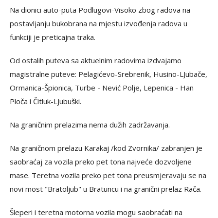
Na dionici auto-puta Podlugovi-Visoko zbog radova na
postavljanju bukobrana na mjestu izvođenja radova u
funkciji je preticajna traka.
Od ostalih puteva sa aktuelnim radovima izdvajamo
magistralne puteve: Pelagićevo-Srebrenik, Husino-LJubače,
Ormanica-Špionica, Turbe - Nević Polje, Lepenica - Han
Ploča i Čitluk-LJubuški.
Na graničnim prelazima nema dužih zadržavanja.
Na graničnom prelazu Karakaj /kod Zvornika/ zabranjen je
saobraćaj za vozila preko pet tona najveće dozvoljene
mase. Teretna vozila preko pet tona preusmjeravaju se na
novi most "Bratoljub" u Bratuncu i na granični prelaz Rača.
Šleperi i teretna motorna vozila mogu saobraćati na