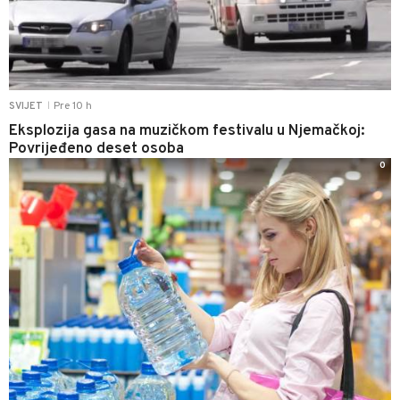
Pre 10 h
SVIJET
|
Eksplozija gasa na muzičkom festivalu u Njemačkoj:
Povrijeđeno deset osoba
0