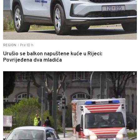
Pre 10 h
REGION
|
Urušio se balkon napuštene kuće u Rijeci:
Povrijeđena dva mladića
0