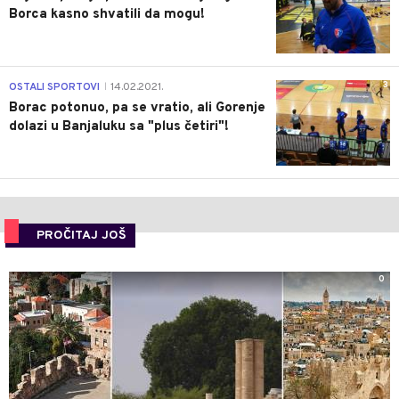
Borca kasno shvatili da mogu!
3
OSTALI SPORTOVI
14.02.2021.
|
Borac potonuo, pa se vratio, ali Gorenje
dolazi u Banjaluku sa "plus četiri"!
PROČITAJ JOŠ
0