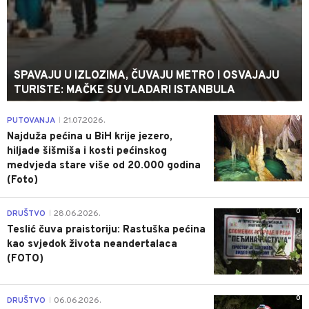
SPAVAJU U IZLOZIMA, ČUVAJU METRO I OSVAJAJU
TURISTE: MAČKE SU VLADARI ISTANBULA
0
PUTOVANJA
21.07.2026.
|
Najduža pećina u BiH krije jezero,
hiljade šišmiša i kosti pećinskog
medvjeda stare više od 20.000 godina
(Foto)
0
DRUŠTVO
28.06.2026.
|
Teslić čuva praistoriju: Rastuška pećina
kao svjedok života neandertalaca
(FOTO)
0
DRUŠTVO
06.06.2026.
|