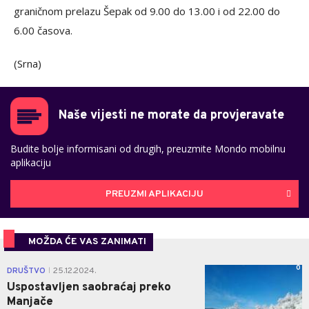
graničnom prelazu Šepak od 9.00 do 13.00 i od 22.00 do
6.00 časova.
(Srna)
Naše vijesti ne morate da provjeravate
Budite bolje informisani od drugih, preuzmite Mondo mobilnu
aplikaciju
PREUZMI APLIKACIJU
MOŽDA ĆE VAS ZANIMATI
0
DRUŠTVO
25.12.2024.
|
Uspostavljen saobraćaj preko
Manjače