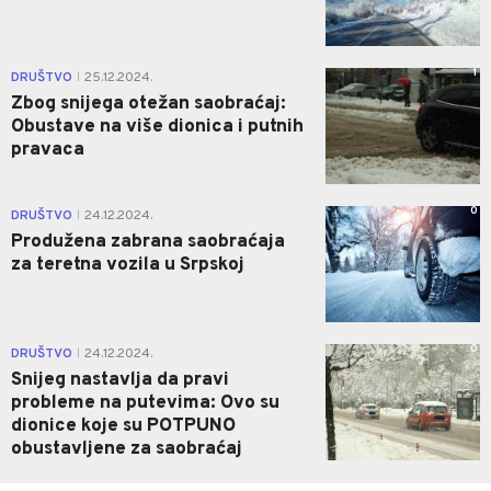
1
DRUŠTVO
25.12.2024.
|
Zbog snijega otežan saobraćaj:
Obustave na više dionica i putnih
pravaca
0
DRUŠTVO
24.12.2024.
|
Produžena zabrana saobraćaja
za teretna vozila u Srpskoj
0
DRUŠTVO
24.12.2024.
|
Snijeg nastavlja da pravi
probleme na putevima: Ovo su
dionice koje su POTPUNO
obustavljene za saobraćaj