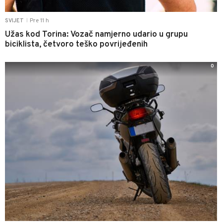
Pre 11 h
SVIJET
|
Užas kod Torina: Vozač namjerno udario u grupu
biciklista, četvoro teško povrijeđenih
0