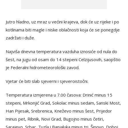
Jutro hladno, uz mraz u većini krajeva, dok će uz rijeke i po
kotlinama biti magle i niske oblačnosti koja će se ponegdje
zadržati i duže.
Najviša dnevna temperatura vazduha iznosiće od nula do
šest, na jugu od osam do 14 stepeni Celzijusovih, saopštio
je Federalni hidrometeorološki zavod.
Vjetar će biti slab sjeverni i sjeveroistočni.
Temperatura izmjerena u 7.00 časova: Drinić minus 15
stepeni, Mrkonjić Grad, Sokolac minus sedam, Sanski Most,
Han Pijesak, Srebrenica, Kneževo minus šest, Prijedor
minus pet, Ribnik, Novi Grad, Bugojno minus četiri,
Sarajevo, Srbac, Tuzla i Banjaluka minus tri, Šipovo, Doboj,