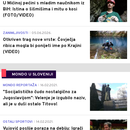
U Mićinoj pećini s mladim naučnikom iz
BiH: Istina o šišmišima i mitu o kosi
(FOTO/VIDEO)
0
ZANIMLJIVOSTI
05.06.2026.
|
Otkriven trag nove vrste: Čovječja
ribica mogla bi ponijeti ime po Krajini
(VIDEO)
MONDO U SLOVENIJI
4
MONDO REPORTAŽA
16.02.2021.
|
"Socijalističko čudo nostalgično za
Jugoslavijom": Velenje je izgubilo naziv,
ali je u duši ostalo Titovo!
1
OSTALI SPORTOVI
14.02.2021.
|
Vujović poslije poraza na debiju: Igrači