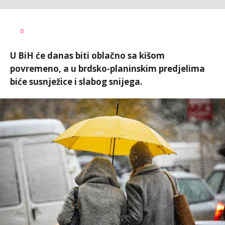
Dragana
AUTOR
0
Božić
U BiH će danas biti oblačno sa kišom
povremeno, a u brdsko-planinskim predjelima
biće susnježice i slabog snijega.