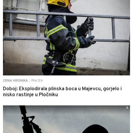
Pre 3 h
CRNA HRONIKA
|
Doboj: Eksplodirala plinska boca u Majevcu, gorjelo i
nisko rastinje u Pločniku
0