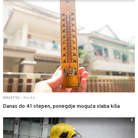
Pre 3 h
DRUŠTVO
|
Danas do 41 stepen, ponegdje moguća slaba kiša
0