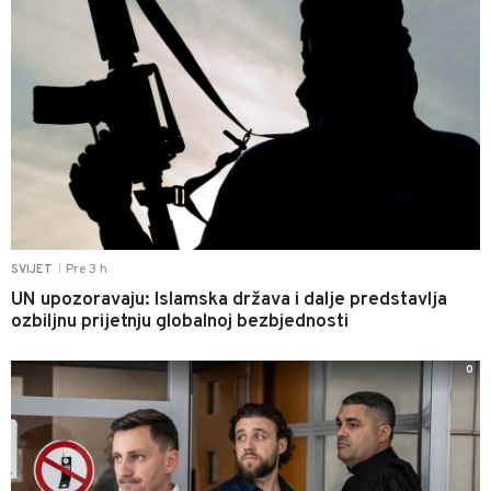
Pre 3 h
SVIJET
|
UN upozoravaju: Islamska država i dalje predstavlja
ozbiljnu prijetnju globalnoj bezbjednosti
0