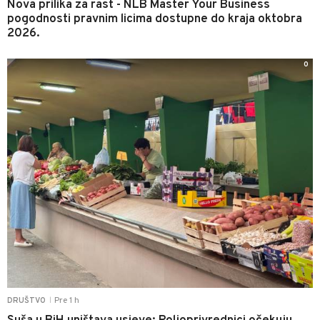
Nova prilika za rast - NLB Master Your Business
pogodnosti pravnim licima dostupne do kraja oktobra
2026.
0
Pre 1 h
DRUŠTVO
|