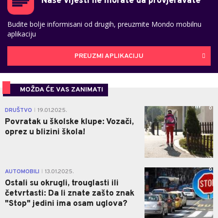
Naše vijesti ne morate da provjeravate
Budite bolje informisani od drugih, preuzmite Mondo mobilnu
aplikaciju
PREUZMI APLIKACIJU
MOŽDA ĆE VAS ZANIMATI
0
DRUŠTVO
19.01.2025.
|
Povratak u školske klupe: Vozači,
oprez u blizini škola!
0
AUTOMOBILI
13.01.2025.
|
Ostali su okrugli, trouglasti ili
četvrtasti: Da li znate zašto znak
"Stop" jedini ima osam uglova?