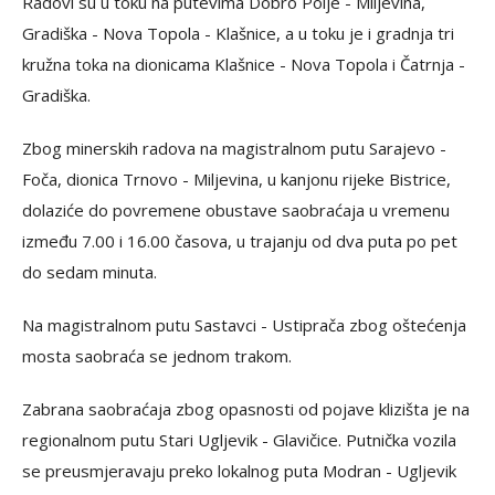
Radovi su u toku na putevima Dobro Polje - Miljevina,
Gradiška - Nova Topola - Klašnice, a u toku je i gradnja tri
kružna toka na dionicama Klašnice - Nova Topola i Čatrnja -
Gradiška.
Zbog minerskih radova na magistralnom putu Sarajevo -
Foča, dionica Trnovo - Miljevina, u kanjonu rijeke Bistrice,
dolaziće do povremene obustave saobraćaja u vremenu
između 7.00 i 16.00 časova, u trajanju od dva puta po pet
do sedam minuta.
Na magistralnom putu Sastavci - Ustiprača zbog oštećenja
mosta saobraća se jednom trakom.
Zabrana saobraćaja zbog opasnosti od pojave klizišta je na
regionalnom putu Stari Ugljevik - Glavičice. Putnička vozila
se preusmjeravaju preko lokalnog puta Modran - Ugljevik