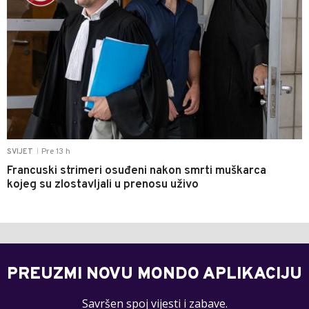
Pre 13 h
SVIJET
|
Francuski strimeri osuđeni nakon smrti muškarca
kojeg su zlostavljali u prenosu uživo
PREUZMI NOVU MONDO APLIKACIJU
Savršen spoj vijesti i zabave.