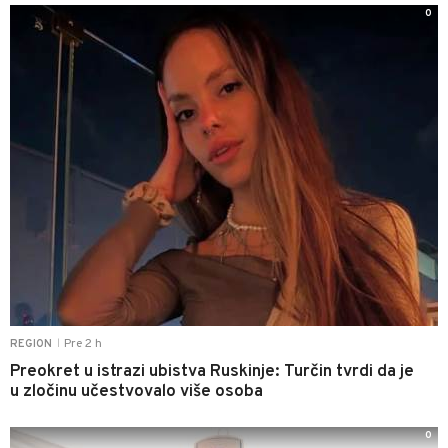
0
Pre 2 h
REGION
|
Preokret u istrazi ubistva Ruskinje: Turčin tvrdi da je
u zločinu učestvovalo više osoba
0