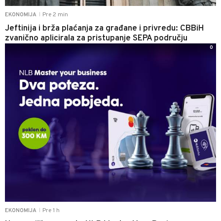
Pre 2 min
EKONOMIJA
|
Jeftinija i brža plaćanja za građane i privredu: CBBiH
zvanično aplicirala za pristupanje SEPA području
0
Pre 1 h
EKONOMIJA
|