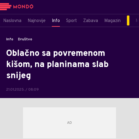
Naslovna
Najnovije
Info
Sport
Zabava
Magazin
M
Info
Društvo
Oblačno sa povremenom
kišom, na planinama slab
snijeg
21.01.2025. / 08:09