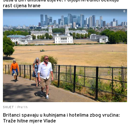
Suša u BiH uništava usjeve: Poljoprivrednici očekuju
rast cijena hrane
0
Pre 1 h
SVIJET
|
Britanci spavaju u kuhinjama i hotelima zbog vrućina:
Traže hitne mjere Vlade