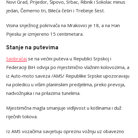
Novi Grad, Prijedor, Šipovo, Srbac, Ribnik i Sokolac minus
jedan, Čemerno tri, Bileća četiri i Trebinje šest.
Visina snježnog pokrivača na Mrakovici je 18, a na Han
Pijesku je izmjereno 15 centimetara.
Stanje na putevima
Saobraćaj
se na većini puteva u Republici Srpskoj i
Federaciji BiH odvija po mjestimično vlažnim kolovozima, a
iz Auto-moto saveza /AMS/ Republike Srpske upozoravaju
na poledicu u višim planinskim predjelima, preko prevoja,
nadvožnjaka i na prilazima tunelima.
Mjestimična magla smanjuje vidljivost u kotlinama i duž
riječnih tokova.
Iz AMS vozačima savjetuju opreznu vožnju uz obavezno