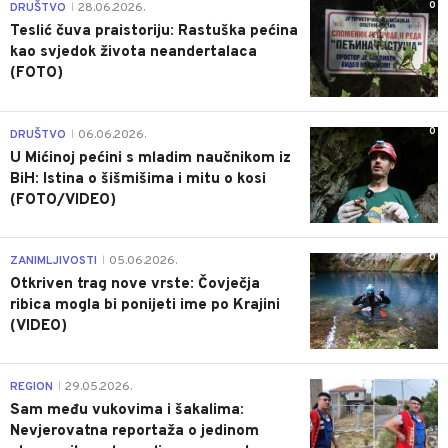
0
DRUŠTVO
28.06.2026.
|
Teslić čuva praistoriju: Rastuška pećina
kao svjedok života neandertalaca
(FOTO)
0
DRUŠTVO
06.06.2026.
|
U Mićinoj pećini s mladim naučnikom iz
BiH: Istina o šišmišima i mitu o kosi
(FOTO/VIDEO)
0
ZANIMLJIVOSTI
05.06.2026.
|
Otkriven trag nove vrste: Čovječja
ribica mogla bi ponijeti ime po Krajini
(VIDEO)
0
REGION
29.05.2026.
|
Sam među vukovima i šakalima:
Nevjerovatna reportaža o jedinom