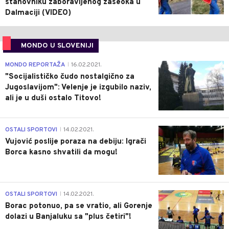
stanovniku zaboravljenog zaseoka u
Dalmaciji (VIDEO)
MONDO U SLOVENIJI
4
MONDO REPORTAŽA
16.02.2021.
|
"Socijalističko čudo nostalgično za
Jugoslavijom": Velenje je izgubilo naziv,
ali je u duši ostalo Titovo!
1
OSTALI SPORTOVI
14.02.2021.
|
Vujović poslije poraza na debiju: Igrači
Borca kasno shvatili da mogu!
3
OSTALI SPORTOVI
14.02.2021.
|
Borac potonuo, pa se vratio, ali Gorenje
dolazi u Banjaluku sa "plus četiri"!