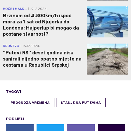
0
HOĆE I MASK...
19.12.2024.
|
Brzinom od 4.800km/h ispod
mora za 1 sat od Njujorka do
Londona: Hajperlup bi mogao da
postane stvarnost?
2
DRUŠTVO
16.12.2024.
|
“Putevi RS” deset godina nisu
sanirali nijedno opasno mjesto na
cestama u Republici Srpskoj
TAGOVI
PROGNOZA VREMENA
STANJE NA PUTEVIMA
PODIJELI