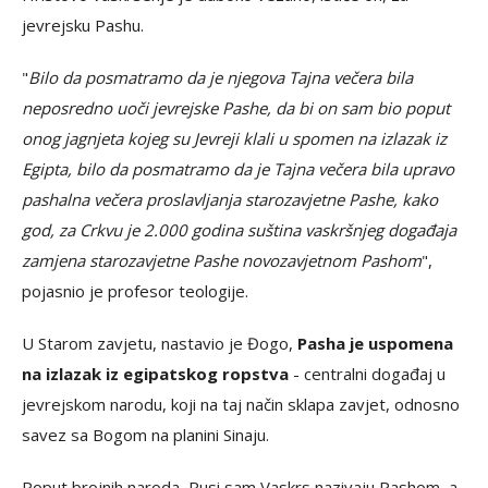
jevrejsku Pashu.
"
Bilo da posmatramo da je njegova Tajna večera bila
neposredno uoči jevrejske Pashe, da bi on sam bio poput
onog jagnjeta kojeg su Jevreji klali u spomen na izlazak iz
Egipta, bilo da posmatramo da je Tajna večera bila upravo
pashalna večera proslavljanja starozavjetne Pashe, kako
god, za Crkvu je 2.000 godina suština vaskršnjeg događaja
zamjena starozavjetne Pashe novozavjetnom Pashom
",
pojasnio je profesor teologije.
U Starom zavjetu, nastavio je Đogo,
Pasha je uspomena
na izlazak iz egipatskog ropstva
- centralni događaj u
jevrejskom narodu, koji na taj način sklapa zavjet, odnosno
savez sa Bogom na planini Sinaju.
Poput brojnih naroda, Rusi sam Vaskrs nazivaju Pashom, a