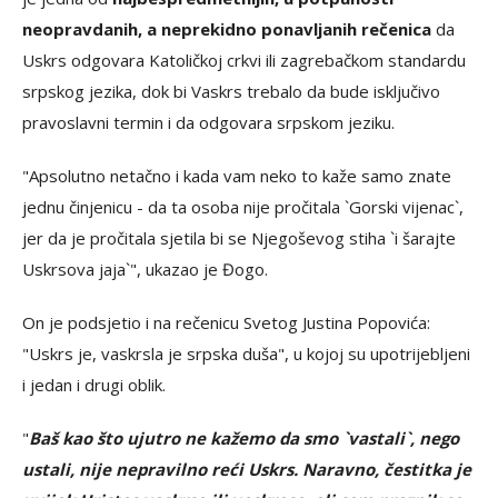
neopravdanih, a neprekidno ponavljanih rečenica
da
Uskrs odgovara Katoličkoj crkvi ili zagrebačkom standardu
srpskog jezika, dok bi Vaskrs trebalo da bude isključivo
pravoslavni termin i da odgovara srpskom jeziku.
"Apsolutno netačno i kada vam neko to kaže samo znate
jednu činjenicu - da ta osoba nije pročitala `Gorski vijenac`,
jer da je pročitala sjetila bi se Njegoševog stiha `i šarajte
Uskrsova jaja`", ukazao je Đogo.
On je podsjetio i na rečenicu Svetog Justina Popovića:
"Uskrs je, vaskrsla je srpska duša", u kojoj su upotrijebljeni
i jedan i drugi oblik.
"
Baš kao što ujutro ne kažemo da smo `vastali`, nego
ustali, nije nepravilno reći Uskrs. Naravno, čestitka je