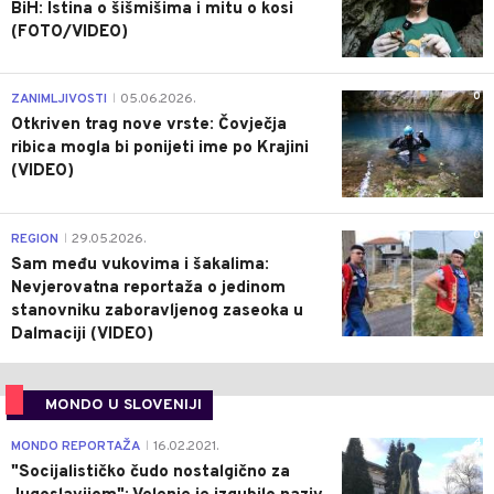
BiH: Istina o šišmišima i mitu o kosi
(FOTO/VIDEO)
0
ZANIMLJIVOSTI
05.06.2026.
|
Otkriven trag nove vrste: Čovječja
ribica mogla bi ponijeti ime po Krajini
(VIDEO)
0
REGION
29.05.2026.
|
Sam među vukovima i šakalima:
Nevjerovatna reportaža o jedinom
stanovniku zaboravljenog zaseoka u
Dalmaciji (VIDEO)
MONDO U SLOVENIJI
4
MONDO REPORTAŽA
16.02.2021.
|
"Socijalističko čudo nostalgično za