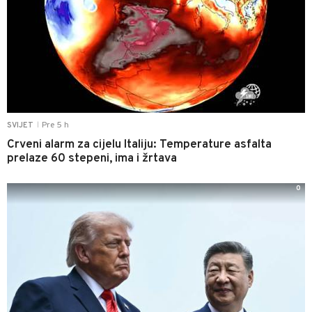
Pre 5 h
SVIJET
|
Crveni alarm za cijelu Italiju: Temperature asfalta
prelaze 60 stepeni, ima i žrtava
0