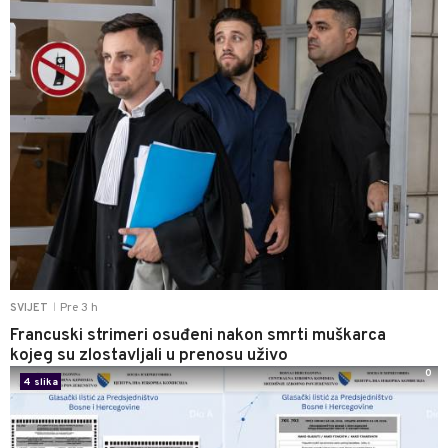
Pre 3 h
SVIJET
|
Francuski strimeri osuđeni nakon smrti muškarca
kojeg su zlostavljali u prenosu uživo
0
4 slika