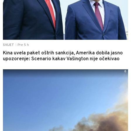
Pre 5 h
SVIJET
|
Kina uvela paket oštrih sankcija, Amerika dobila jasno
upozorenje: Scenario kakav Vašington nije očekivao
0