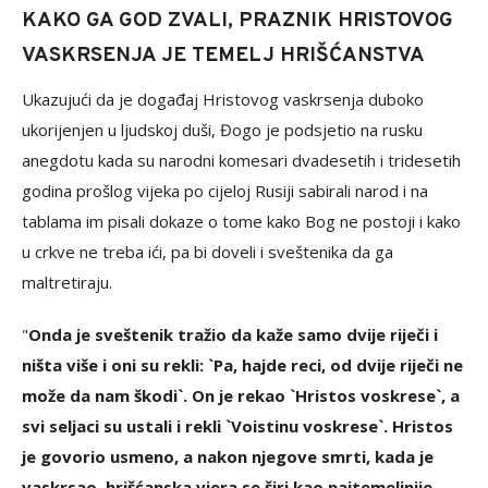
KAKO GA GOD ZVALI, PRAZNIK HRISTOVOG
VASKRSENJA JE TEMELJ HRIŠĆANSTVA
Ukazujući da je događaj Hristovog vaskrsenja duboko
ukorijenjen u ljudskoj duši, Đogo je podsjetio na rusku
anegdotu kada su narodni komesari dvadesetih i tridesetih
godina prošlog vijeka po cijeloj Rusiji sabirali narod i na
tablama im pisali dokaze o tome kako Bog ne postoji i kako
u crkve ne treba ići, pa bi doveli i sveštenika da ga
maltretiraju.
"
Onda je sveštenik tražio da kaže samo dvije riječi i
ništa više i oni su rekli: `Pa, hajde reci, od dvije riječi ne
može da nam škodi`. On je rekao `Hristos voskrese`, a
svi seljaci su ustali i rekli `Voistinu voskrese`. Hristos
je govorio usmeno, a nakon njegove smrti, kada je
vaskrsao, hrišćanska vjera se širi kao najtemeljnije