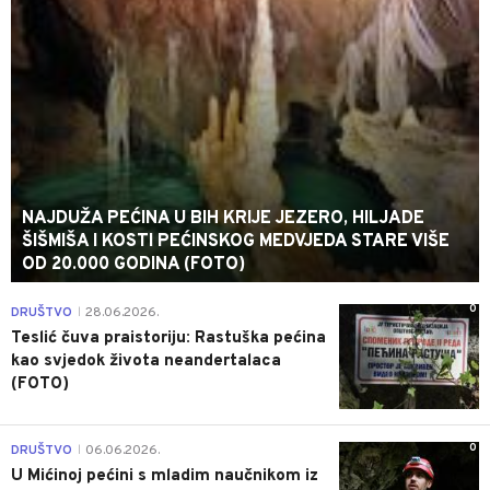
NAJDUŽA PEĆINA U BIH KRIJE JEZERO, HILJADE
ŠIŠMIŠA I KOSTI PEĆINSKOG MEDVJEDA STARE VIŠE
OD 20.000 GODINA (FOTO)
0
DRUŠTVO
28.06.2026.
|
Teslić čuva praistoriju: Rastuška pećina
kao svjedok života neandertalaca
(FOTO)
0
DRUŠTVO
06.06.2026.
|
U Mićinoj pećini s mladim naučnikom iz