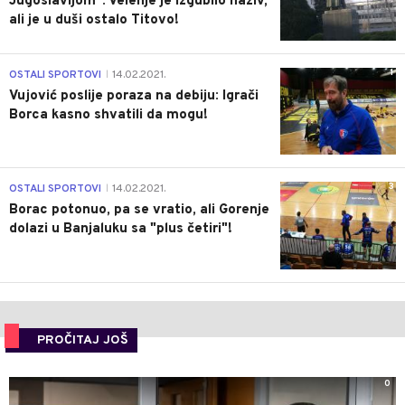
Jugoslavijom": Velenje je izgubilo naziv,
ali je u duši ostalo Titovo!
1
OSTALI SPORTOVI
14.02.2021.
|
Vujović poslije poraza na debiju: Igrači
Borca kasno shvatili da mogu!
3
OSTALI SPORTOVI
14.02.2021.
|
Borac potonuo, pa se vratio, ali Gorenje
dolazi u Banjaluku sa "plus četiri"!
PROČITAJ JOŠ
0