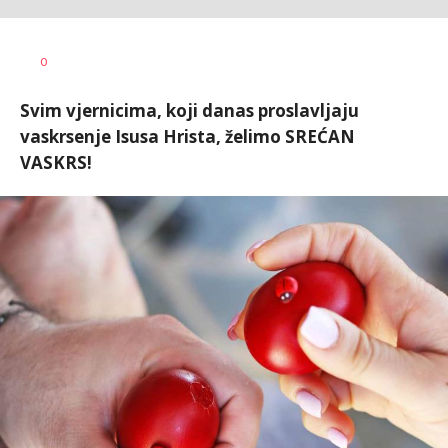
Dušan
AUTOR
0
Volaš
Svim vjernicima, koji danas proslavljaju
vaskrsenje Isusa Hrista, želimo SREĆAN
VASKRS!