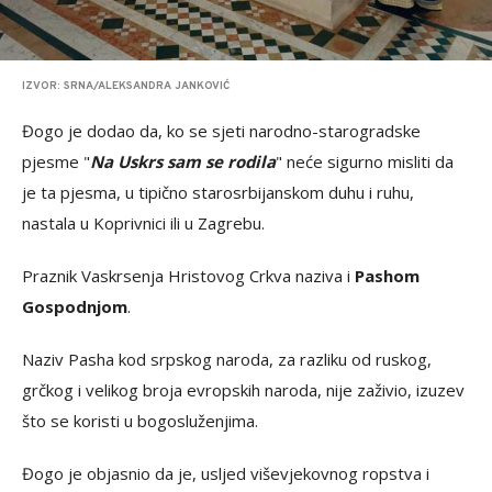
IZVOR: SRNA/ALEKSANDRA JANKOVIĆ
Đogo je dodao da, ko se sjeti narodno-starogradske
pjesme "
Na Uskrs sam se rodila
" neće sigurno misliti da
je ta pjesma, u tipično starosrbijanskom duhu i ruhu,
nastala u Koprivnici ili u Zagrebu.
Praznik Vaskrsenja Hristovog Crkva naziva i
Pashom
Gospodnjom
.
Naziv Pasha kod srpskog naroda, za razliku od ruskog,
grčkog i velikog broja evropskih naroda, nije zaživio, izuzev
što se koristi u bogosluženjima.
Đogo je objasnio da je, usljed viševjekovnog ropstva i