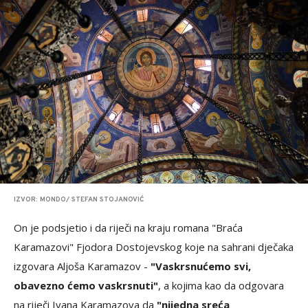
IZVOR: MONDO/ STEFAN STOJANOVIĆ
On je podsjetio i da riječi na kraju romana "Braća
Karamazovi" Fjodora Dostojevskog koje na sahrani dječaka
izgovara Aljoša Karamazov -
"Vaskrsnućemo svi,
obavezno ćemo vaskrsnuti"
, a kojima kao da odgovara
na riječi Ivana Karamazova da
"nijedna sreća