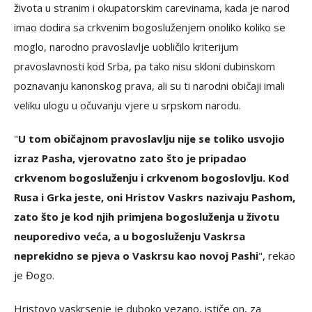
života u stranim i okupatorskim carevinama, kada je narod
imao dodira sa crkvenim bogosluženjem onoliko koliko se
moglo, narodno pravoslavlje uobličilo kriterijum
pravoslavnosti kod Srba, pa tako nisu skloni dubinskom
poznavanju kanonskog prava, ali su ti narodni običaji imali
veliku ulogu u očuvanju vjere u srpskom narodu.
"
U tom običajnom pravoslavlju nije se toliko usvojio
izraz Pasha, vjerovatno zato što je pripadao
crkvenom bogosluženju i crkvenom bogoslovlju. Kod
Rusa i Grka jeste, oni Hristov Vaskrs nazivaju Pashom,
zato što je kod njih primjena bogosluženja u životu
neuporedivo veća, a u bogosluženju Vaskrsa
neprekidno se pjeva o Vaskrsu kao novoj Pashi
", rekao
je Đogo.
Hristovo vaskrsenje je duboko vezano, ističe on, za