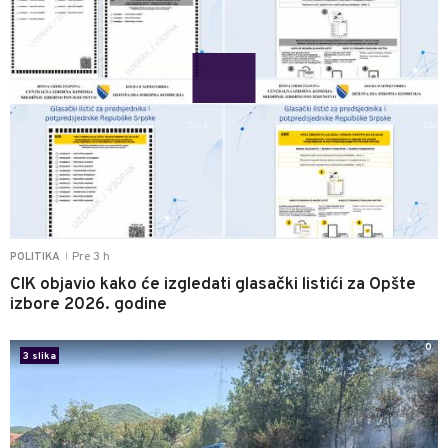
Pre 3 h
POLITIKA
|
CIK objavio kako će izgledati glasački listići za Opšte
izbore 2026. godine
0
3 slika