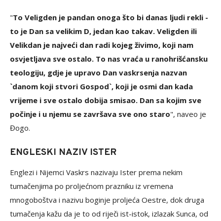
"
To Veligden je pandan onoga što bi danas ljudi rekli -
to je Dan sa velikim D, jedan kao takav. Veligden ili
Velikdan je najveći dan radi kojeg živimo, koji nam
osvjetljava sve ostalo. To nas vraća u ranohrišćansku
teologiju, gdje je upravo Dan vaskrsenja nazvan
`danom koji stvori Gospod`, koji je osmi dan kada
vrijeme i sve ostalo dobija smisao. Dan sa kojim sve
počinje i u njemu se završava sve ono staro
", naveo je
Đogo.
ENGLESKI NAZIV ISTER
Englezi i Nijemci Vaskrs nazivaju Ister prema nekim
tumačenjima po proljećnom prazniku iz vremena
mnogoboštva i nazivu boginje proljeća Oestre, dok druga
tumačenja kažu da je to od riječi ist-istok, izlazak Sunca, od