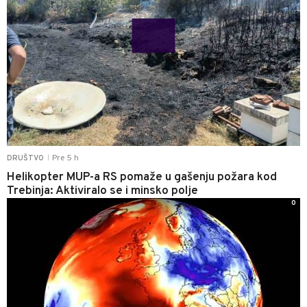
Pre 5 h
DRUŠTVO
|
Helikopter MUP-a RS pomaže u gašenju požara kod
Trebinja: Aktiviralo se i minsko polje
0