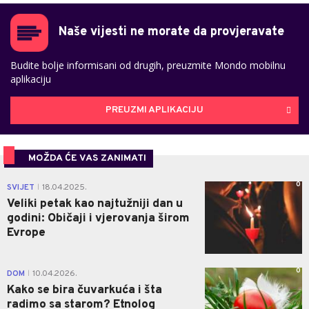
Naše vijesti ne morate da provjeravate
Budite bolje informisani od drugih, preuzmite Mondo mobilnu
aplikaciju
PREUZMI APLIKACIJU
MOŽDA ĆE VAS ZANIMATI
0
SVIJET
18.04.2025.
|
Veliki petak kao najtužniji dan u
godini: Običaji i vjerovanja širom
Evrope
0
DOM
10.04.2026.
|
Kako se bira čuvarkuća i šta
radimo sa starom? Etnolog