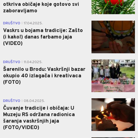
otkriva običaje koje gotovo svi
zaboravljamo
0
DRUŠTVO
17.04.2025.
|
Vaskrs u bojama tradicije: Zašto
(i kako!) danas farbamo jaja
(VIDEO)
0
DRUŠTVO
11.04.2025.
|
Šarenilo u Brodu: Vaskršnji bazar
okupio 40 izlagača i kreativaca
(FOTO)
0
DRUŠTVO
08.04.2025.
|
Čuvanje tradicije i običaja: U
Muzeju RS održana radionica
šaranja vaskršnjih jaja
(FOTO/VIDEO)