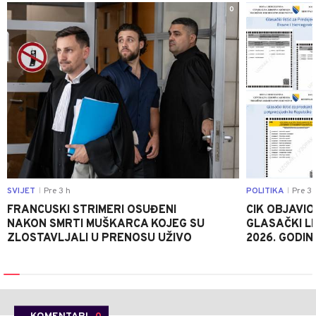
0
SVIJET
Pre 3 h
POLITIKA
Pre 3 
|
|
FRANCUSKI STRIMERI OSUĐENI
CIK OBJAVIO
NAKON SMRTI MUŠKARCA KOJEG SU
GLASAČKI LI
ZLOSTAVLJALI U PRENOSU UŽIVO
2026. GODIN
KOMENTARI
0