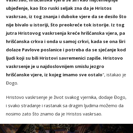
ubjeđenje, kao što ruski seljak zna da je Hristos
vaskrsao, iz tog znanja i duboke vjere da se desilo što
nije bivalo u istoriji, što preokreće tok istorije. Iz tog
jutra Hristovog vaskrsenja kreće hrišćanska vjera, pa
hrišćanska crkva i onda u samoj crkvi, kada se ona širi
dolaze Pavlove poslanice i potreba da se sjećanje kod
ljudi koji su bili Hristovi savremenici zapiše. Hristovo
vaskrsenje je u najdoslovnijem smislu jezgro
hrišćanske vjere, iz kojeg imamo sve ostalo
", istakao je
Đogo.
Hristovo vaskrsenje je život svakog vjernika, dodaje Đogo,
i svako stradanje i rastanak sa dragim ljudima možemo da
nosimo zato što znamo da je Hristos vaskrsao.