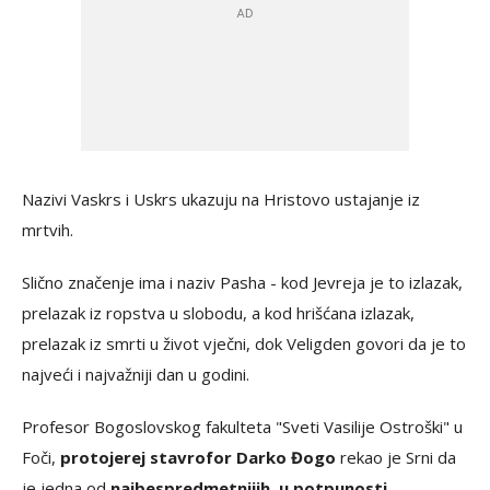
Nazivi Vaskrs i Uskrs ukazuju na Hristovo ustajanje iz
mrtvih.
Slično značenje ima i naziv Pasha - kod Jevreja je to izlazak,
prelazak iz ropstva u slobodu, a kod hrišćana izlazak,
prelazak iz smrti u život vječni, dok Veligden govori da je to
najveći i najvažniji dan u godini.
Profesor Bogoslovskog fakulteta "Sveti Vasilije Ostroški" u
Foči,
protojerej stavrofor Darko Đogo
rekao je Srni da
je jedna od
najbespredmetnijih, u potpunosti