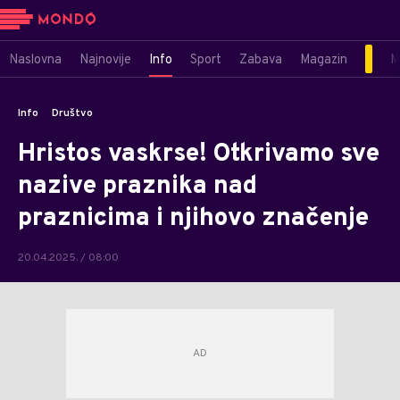
Naslovna
Najnovije
Info
Sport
Zabava
Magazin
M
Info
Društvo
Hristos vaskrse! Otkrivamo sve
nazive praznika nad
praznicima i njihovo značenje
20.04.2025. / 08:00