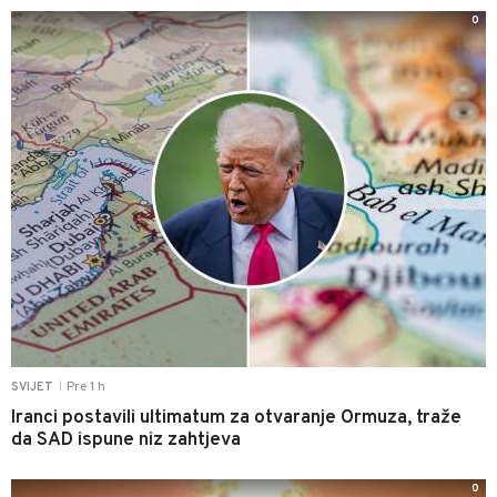
0
Pre 1 h
SVIJET
|
Iranci postavili ultimatum za otvaranje Ormuza, traže
da SAD ispune niz zahtjeva
0