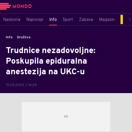
Naslovna
Najnovije
Info
Sport
Zabava
Magazin
M
Info
Društvo
Trudnice nezadovoljne:
Poskupila epiduralna
anestezija na UKC-u
15.05.2025. / 16:29