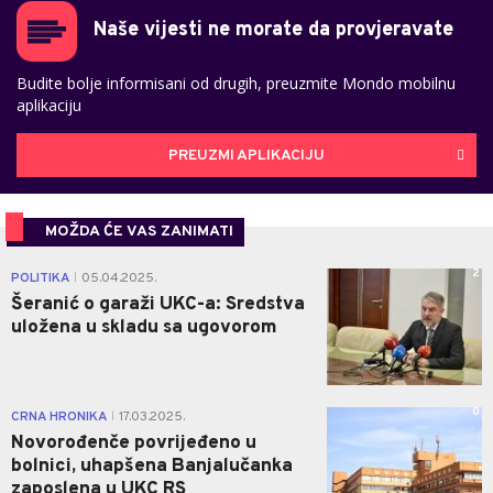
Naše vijesti ne morate da provjeravate
Budite bolje informisani od drugih, preuzmite Mondo mobilnu
aplikaciju
PREUZMI APLIKACIJU
MOŽDA ĆE VAS ZANIMATI
2
POLITIKA
05.04.2025.
|
Šeranić o garaži UKC-a: Sredstva
uložena u skladu sa ugovorom
0
CRNA HRONIKA
17.03.2025.
|
Novorođenče povrijeđeno u
bolnici, uhapšena Banjalučanka
zaposlena u UKC RS