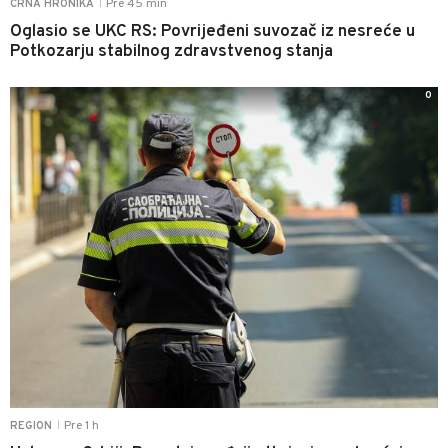
Pre 45 min
CRNA HRONIKA
|
Oglasio se UKC RS: Povrijeđeni suvozač iz nesreće u
Potkozarju stabilnog zdravstvenog stanja
0
Pre 1 h
REGION
|