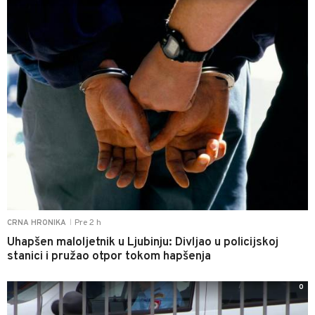
Pre 2 h
CRNA HRONIKA
|
Uhapšen maloljetnik u Ljubinju: Divljao u policijskoj
stanici i pružao otpor tokom hapšenja
0