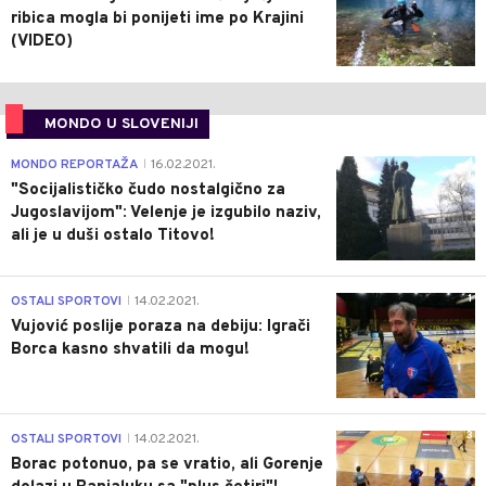
ribica mogla bi ponijeti ime po Krajini
(VIDEO)
MONDO U SLOVENIJI
4
MONDO REPORTAŽA
16.02.2021.
|
"Socijalističko čudo nostalgično za
Jugoslavijom": Velenje je izgubilo naziv,
ali je u duši ostalo Titovo!
1
OSTALI SPORTOVI
14.02.2021.
|
Vujović poslije poraza na debiju: Igrači
Borca kasno shvatili da mogu!
3
OSTALI SPORTOVI
14.02.2021.
|
Borac potonuo, pa se vratio, ali Gorenje