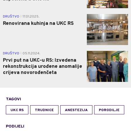
0
DRUŠTVO
17.01.2025.
|
Renovirana kuhinja na UKC RS
0
DRUŠTVO
05.11.2024.
|
Prvi put na UKC-u RS: Izvedena
rekonstrukcija urođene anomalije
crijeva novorođenčeta
TAGOVI
UKC RS
TRUDNICE
ANESTEZIJA
PORODILJE
PODIJELI