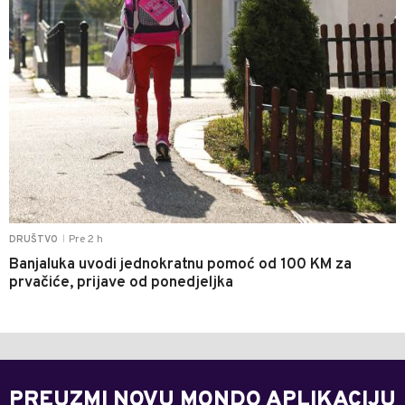
Pre 2 h
DRUŠTVO
|
Banjaluka uvodi jednokratnu pomoć od 100 KM za
prvačiće, prijave od ponedjeljka
PREUZMI NOVU MONDO APLIKACIJU