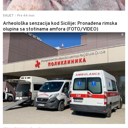
Pre 44 min
SVIJET
|
Arheološka senzacija kod Sicilije: Pronađena rimska
olupina sa stotinama amfora (FOTO/VIDEO)
0