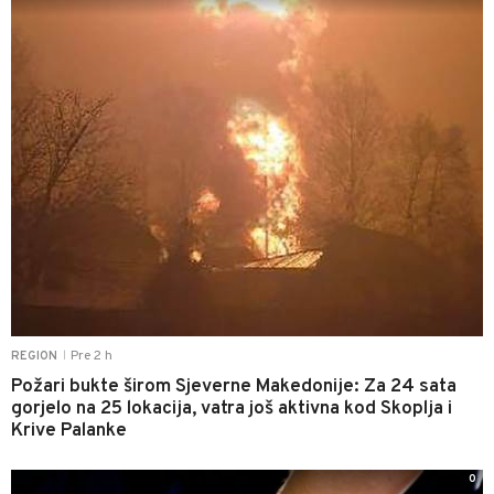
Pre 2 h
REGION
|
Požari bukte širom Sjeverne Makedonije: Za 24 sata
gorjelo na 25 lokacija, vatra još aktivna kod Skoplja i
Krive Palanke
0