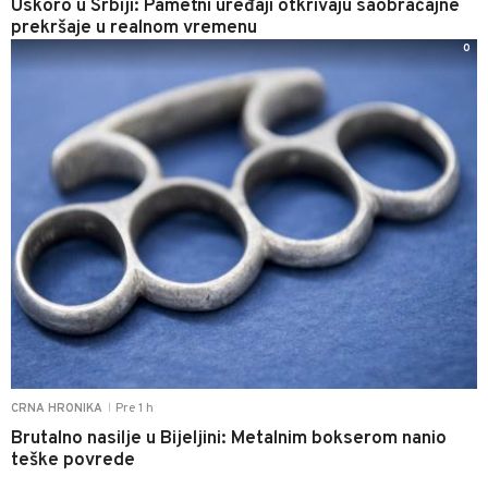
Uskoro u Srbiji: Pametni uređaji otkrivaju saobraćajne
prekršaje u realnom vremenu
0
Pre 1 h
CRNA HRONIKA
|
Brutalno nasilje u Bijeljini: Metalnim bokserom nanio
teške povrede