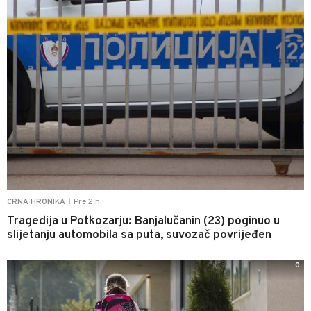
Pre 2 h
CRNA HRONIKA
|
Tragedija u Potkozarju: Banjalučanin (23) poginuo u
slijetanju automobila sa puta, suvozač povrijeđen
0