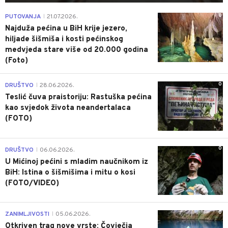
0
PUTOVANJA
21.07.2026.
|
Najduža pećina u BiH krije jezero,
hiljade šišmiša i kosti pećinskog
medvjeda stare više od 20.000 godina
(Foto)
0
DRUŠTVO
28.06.2026.
|
Teslić čuva praistoriju: Rastuška pećina
kao svjedok života neandertalaca
(FOTO)
0
DRUŠTVO
06.06.2026.
|
U Mićinoj pećini s mladim naučnikom iz
BiH: Istina o šišmišima i mitu o kosi
(FOTO/VIDEO)
0
ZANIMLJIVOSTI
05.06.2026.
|
Otkriven trag nove vrste: Čovječja