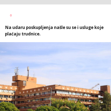
Dragana
AUTOR
0
Božić
Na udaru poskupljenja našle su se i usluge koje
plaćaju trudnice.