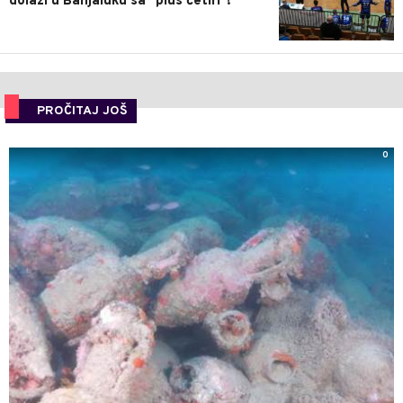
dolazi u Banjaluku sa "plus četiri"!
PROČITAJ JOŠ
0