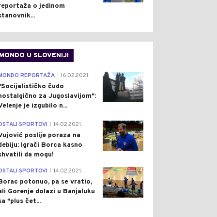
reportaža o jedinom
stanovnik...
MONDO U SLOVENIJI
4
MONDO REPORTAŽA
16.02.2021.
|
"Socijalističko čudo
nostalgično za Jugoslavijom":
Velenje je izgubilo n...
1
OSTALI SPORTOVI
14.02.2021.
|
Vujović poslije poraza na
debiju: Igrači Borca kasno
shvatili da mogu!
3
OSTALI SPORTOVI
14.02.2021.
|
Borac potonuo, pa se vratio,
ali Gorenje dolazi u Banjaluku
sa "plus čet...