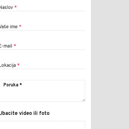
Naslov
*
Vaše ime
*
E-mail
*
Lokacija
*
Ubacite video ili foto