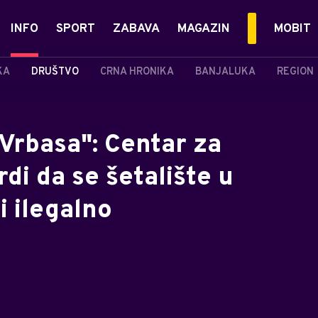
INFO
SPORT
ZABAVA
MAGAZIN
MOBIT
KA
DRUŠTVO
CRNA HRONIKA
BANJALUKA
REGION
 Vrbasa": Centar za
di da se šetalište u
i ilegalno