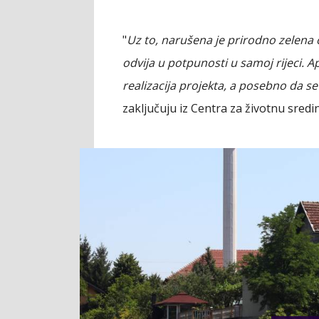
IZVOR: SLAVEN PETKOVIĆ, MONDO.BA
Napominju da radovi nemaju ni zvani