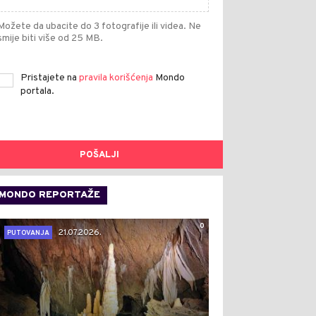
Možete da ubacite do 3 fotografije ili videa. Ne
smije biti više od 25 MB.
Pristajete na
pravila korišćenja
Mondo
portala.
POŠALJI
MONDO REPORTAŽE
0
21.07.2026.
PUTOVANJA