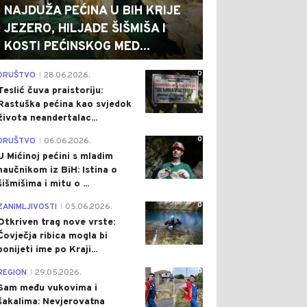
NAJDUŽA PEĆINA U BIH KRIJE
JEZERO, HILJADE ŠIŠMIŠA I
KOSTI PEĆINSKOG MED...
0
DRUŠTVO
28.06.2026.
|
Teslić čuva praistoriju:
Rastuška pećina kao svjedok
života neandertalac...
0
DRUŠTVO
06.06.2026.
|
U Mićinoj pećini s mladim
naučnikom iz BiH: Istina o
šišmišima i mitu o ...
0
ZANIMLJIVOSTI
05.06.2026.
|
Otkriven trag nove vrste:
Čovječja ribica mogla bi
ponijeti ime po Kraji...
0
REGION
29.05.2026.
|
Sam među vukovima i
šakalima: Nevjerovatna