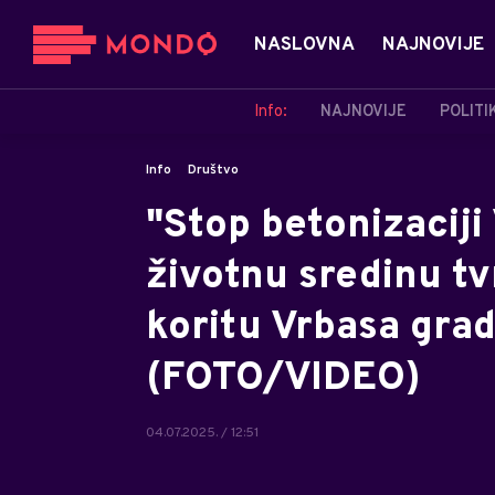
NASLOVNA
NAJNOVIJE
Info:
NAJNOVIJE
POLITI
Info
Društvo
"Stop betonizaciji
životnu sredinu tvr
koritu Vrbasa grad
(FOTO/VIDEO)
04.07.2025. / 12:51