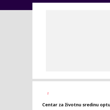
Dušan
AUTOR
2
Volaš
Centar za životnu sredinu opt