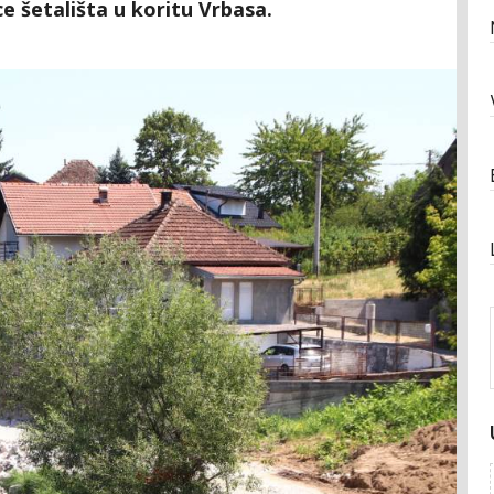
e šetališta u koritu Vrbasa.