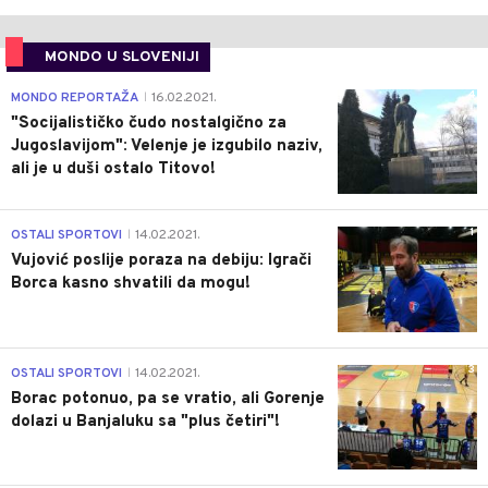
MONDO U SLOVENIJI
4
MONDO REPORTAŽA
16.02.2021.
|
"Socijalističko čudo nostalgično za
Jugoslavijom": Velenje je izgubilo naziv,
ali je u duši ostalo Titovo!
1
OSTALI SPORTOVI
14.02.2021.
|
Vujović poslije poraza na debiju: Igrači
Borca kasno shvatili da mogu!
3
OSTALI SPORTOVI
14.02.2021.
|
Borac potonuo, pa se vratio, ali Gorenje
dolazi u Banjaluku sa "plus četiri"!