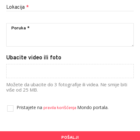
Lokacija
*
Ubacite video ili foto
Možete da ubacite do 3 fotografije ili videa. Ne smije biti
više od 25 MB.
Pristajete na
Mondo portala.
pravila korišćenja
POŠALJI