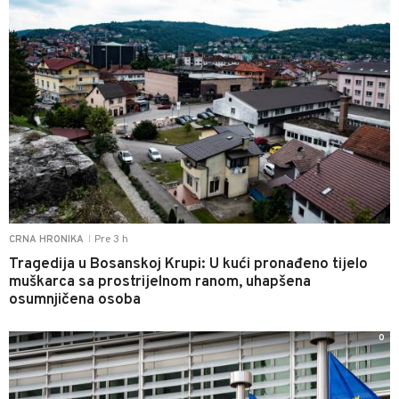
Pre 3 h
CRNA HRONIKA
|
Tragedija u Bosanskoj Krupi: U kući pronađeno tijelo
muškarca sa prostrijelnom ranom, uhapšena
osumnjičena osoba
0