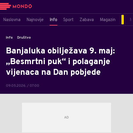
Naslovna
Najnovije
Info
Sport
Zabava
Magazin
M
Info
Društvo
Banjaluka obilježava 9. maj:
„Besmrtni puk“ i polaganje
vijenaca na Dan pobjede
09.05.2026. / 07:00