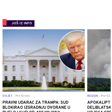
JOŠ IZ INFO
0
SVIJET
Pre 10 min
REGION
Pre 53 
|
|
PRAVNI UDARAC ZA TRAMPA: SUD
APOKALIPTI
BLOKIRAO IZGRADNJU DVORANE U
DELIBLATSKO