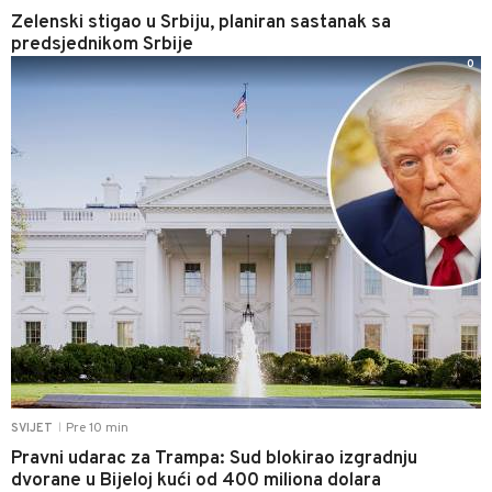
Zelenski stigao u Srbiju, planiran sastanak sa
predsjednikom Srbije
0
Pre 10 min
SVIJET
|
Pravni udarac za Trampa: Sud blokirao izgradnju
dvorane u Bijeloj kući od 400 miliona dolara