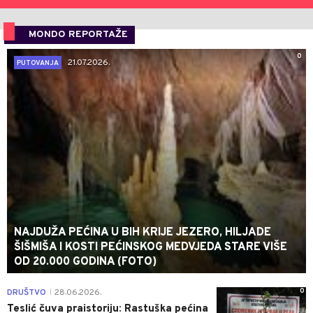
MONDO REPORTAŽE
0
21.07.2026.
PUTOVANJA
NAJDUŽA PEĆINA U BIH KRIJE JEZERO, HILJADE
ŠIŠMIŠA I KOSTI PEĆINSKOG MEDVJEDA STARE VIŠE
OD 20.000 GODINA (FOTO)
0
DRUŠTVO
28.06.2026.
|
Teslić čuva praistoriju: Rastuška pećina