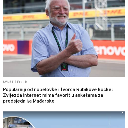
Pre 1 h
SVIJET
|
Popularniji od nobelovke i tvorca Rubikove kocke:
Zvijezda internet mima favorit u anketama za
predsjednika Mađarske
0