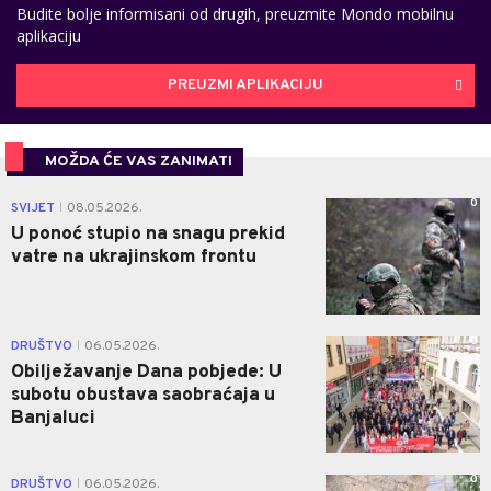
Budite bolje informisani od drugih, preuzmite Mondo mobilnu
aplikaciju
PREUZMI APLIKACIJU
MOŽDA ĆE VAS ZANIMATI
0
SVIJET
08.05.2026.
|
U ponoć stupio na snagu prekid
vatre na ukrajinskom frontu
0
DRUŠTVO
06.05.2026.
|
Obilježavanje Dana pobjede: U
subotu obustava saobraćaja u
Banjaluci
0
DRUŠTVO
06.05.2026.
|