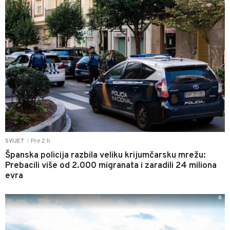
Pre 2 h
SVIJET
|
Španska policija razbila veliku krijumčarsku mrežu:
Prebacili više od 2.000 migranata i zaradili 24 miliona
evra
0