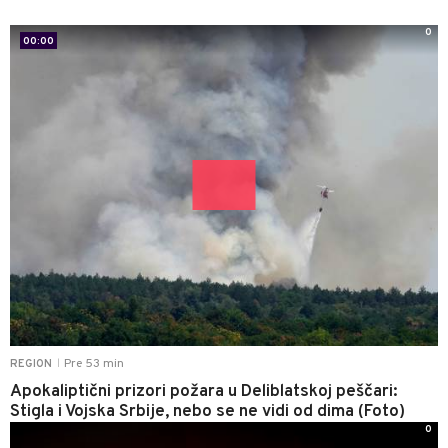
0
00:00
Pre 53 min
REGION
|
Apokaliptični prizori požara u Deliblatskoj peščari:
Stigla i Vojska Srbije, nebo se ne vidi od dima (Foto)
0