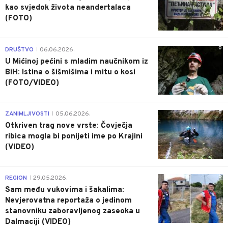
kao svjedok života neandertalaca
(FOTO)
0
DRUŠTVO
06.06.2026.
|
U Mićinoj pećini s mladim naučnikom iz
BiH: Istina o šišmišima i mitu o kosi
(FOTO/VIDEO)
0
ZANIMLJIVOSTI
05.06.2026.
|
Otkriven trag nove vrste: Čovječja
ribica mogla bi ponijeti ime po Krajini
(VIDEO)
0
REGION
29.05.2026.
|
Sam među vukovima i šakalima:
Nevjerovatna reportaža o jedinom
stanovniku zaboravljenog zaseoka u
Dalmaciji (VIDEO)