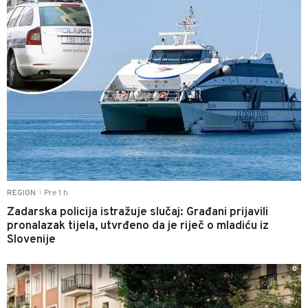
Pre 1 h
REGION
|
Zadarska policija istražuje slučaj: Građani prijavili
pronalazak tijela, utvrđeno da je riječ o mladiću iz
Slovenije
0