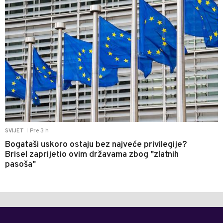
Pre 3 h
SVIJET
|
Bogataši uskoro ostaju bez najveće privilegije?
Brisel zaprijetio ovim državama zbog "zlatnih
pasoša"