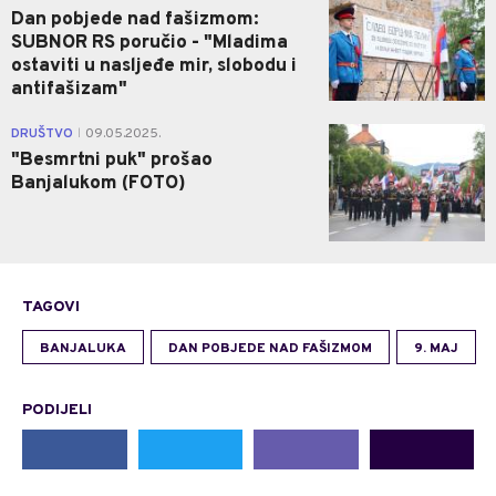
Dan pobjede nad fašizmom:
SUBNOR RS poručio - "Mladima
ostaviti u nasljeđe mir, slobodu i
antifašizam"
0
DRUŠTVO
09.05.2025.
|
"Besmrtni puk" prošao
Banjalukom (FOTO)
TAGOVI
BANJALUKA
DAN POBJEDE NAD FAŠIZMOM
9. MAJ
PODIJELI