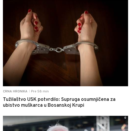
Pre 58 min
CRNA HRONIKA
|
Tužilaštvo USK potvrdilo: Supruga osumnjičena za
ubistvo muškarca u Bosanskoj Krupi
0