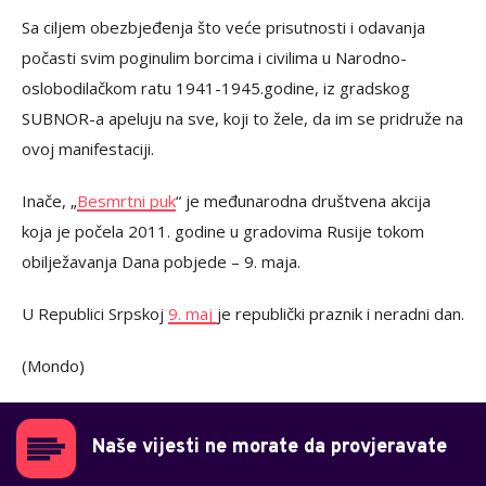
Sa ciljem obezbjeđenja što veće prisutnosti i odavanja
počasti svim poginulim borcima i civilima u Narodno-
oslobodilačkom ratu 1941-1945.godine, iz gradskog
SUBNOR-a apeluju na sve, koji to žele, da im se pridruže na
ovoj manifestaciji.
Inače, „
Besmrtni puk
“ je međunarodna društvena akcija
koja je počela 2011. godine u gradovima Rusije tokom
obilježavanja Dana pobjede – 9. maja.
U Republici Srpskoj
9. maj
je republički praznik i neradni dan.
(Mondo)
Naše vijesti ne morate da provjeravate