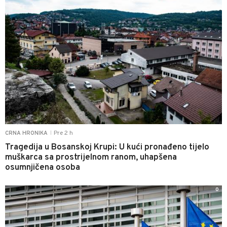
Pre 2 h
CRNA HRONIKA
|
Tragedija u Bosanskoj Krupi: U kući pronađeno tijelo
muškarca sa prostrijelnom ranom, uhapšena
osumnjičena osoba
0