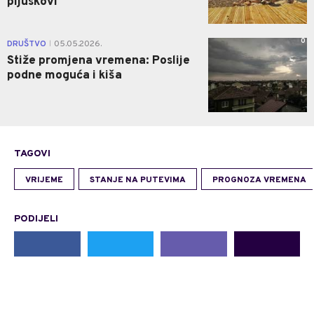
pljuskovi
0
DRUŠTVO
05.05.2026.
|
Stiže promjena vremena: Poslije
podne moguća i kiša
TAGOVI
VRIJEME
STANJE NA PUTEVIMA
PROGNOZA VREMENA
PODIJELI