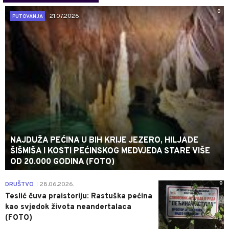
0
21.07.2026.
PUTOVANJA
NAJDUŽA PEĆINA U BIH KRIJE JEZERO, HILJADE
ŠIŠMIŠA I KOSTI PEĆINSKOG MEDVJEDA STARE VIŠE
OD 20.000 GODINA (FOTO)
0
DRUŠTVO
28.06.2026.
|
Teslić čuva praistoriju: Rastuška pećina
kao svjedok života neandertalaca
(FOTO)