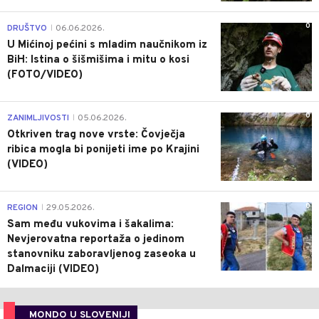
0
DRUŠTVO
06.06.2026.
|
U Mićinoj pećini s mladim naučnikom iz
BiH: Istina o šišmišima i mitu o kosi
(FOTO/VIDEO)
0
ZANIMLJIVOSTI
05.06.2026.
|
Otkriven trag nove vrste: Čovječja
ribica mogla bi ponijeti ime po Krajini
(VIDEO)
0
REGION
29.05.2026.
|
Sam među vukovima i šakalima:
Nevjerovatna reportaža o jedinom
stanovniku zaboravljenog zaseoka u
Dalmaciji (VIDEO)
MONDO U SLOVENIJI