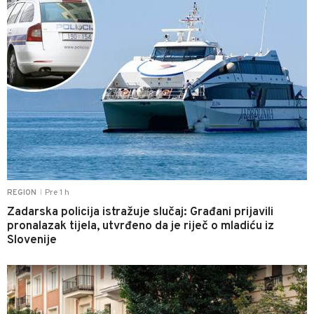
Pre 1 h
REGION
|
Zadarska policija istražuje slučaj: Građani prijavili
pronalazak tijela, utvrđeno da je riječ o mladiću iz
Slovenije
0