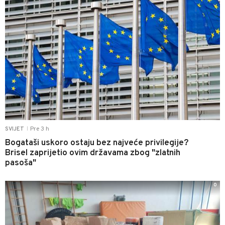
Pre 3 h
SVIJET
|
Bogataši uskoro ostaju bez najveće privilegije?
Brisel zaprijetio ovim državama zbog "zlatnih
pasoša"
0