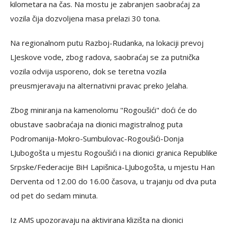
kilometara na čas. Na mostu je zabranjen saobraćaj za
vozila čija dozvoljena masa prelazi 30 tona.
Na regionalnom putu Razboj-Rudanka, na lokaciji prevoj
LJeskove vode, zbog radova, saobraćaj se za putnička
vozila odvija usporeno, dok se teretna vozila
preusmjeravaju na alternativni pravac preko Jelaha.
Zbog miniranja na kamenolomu "Rogoušići" doći će do
obustave saobraćaja na dionici magistralnog puta
Podromanija-Mokro-Sumbulovac-Rogoušići-Donja
LJubogošta u mjestu Rogoušići i na dionici granica Republike
Srpske/Federacije BiH Lapišnica-LJubogošta, u mjestu Han
Derventa od 12.00 do 16.00 časova, u trajanju od dva puta
od pet do sedam minuta.
Iz AMS upozoravaju na aktivirana klizišta na dionici