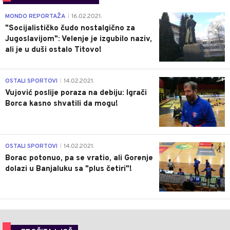
4
MONDO REPORTAŽA
16.02.2021.
|
"Socijalističko čudo nostalgično za
Jugoslavijom": Velenje je izgubilo naziv,
ali je u duši ostalo Titovo!
1
OSTALI SPORTOVI
14.02.2021.
|
Vujović poslije poraza na debiju: Igrači
Borca kasno shvatili da mogu!
3
OSTALI SPORTOVI
14.02.2021.
|
Borac potonuo, pa se vratio, ali Gorenje
dolazi u Banjaluku sa "plus četiri"!