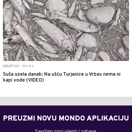
Pre 4 h
DRUŠTVO
|
Suša uzela danak: Na ušću Turjanice u Vrbas nema ni
kapi vode (VIDEO)
PREUZMI NOVU MONDO APLIKACIJU
Savršen spoj vijesti i zabave.