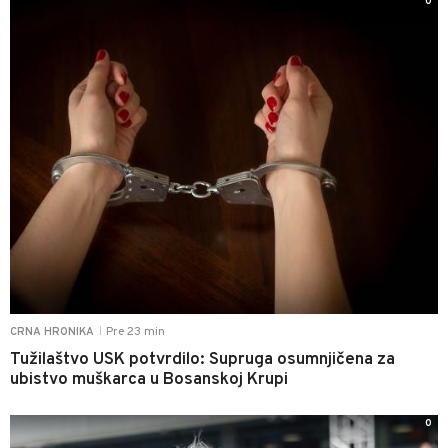
0
Pre 23 min
CRNA HRONIKA
|
Tužilaštvo USK potvrdilo: Supruga osumnjičena za
ubistvo muškarca u Bosanskoj Krupi
0