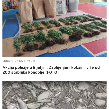
Pre 3 h
CRNA HRONIKA
|
Akcija policije u Bijeljini: Zaplijenjeni kokain i više od
200 stabljika konoplje (FOTO)
1