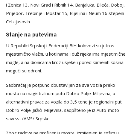
i Zenica 13, Novi Grad i Ribnik 14, Banjaluka, Bileća, Doboj,
Prijedor, Trebinje i Mostar 15, Bijeljina i Neum 16 stepeni
Celzijusovih.
Stanje na putevima
U Republici Srpskoj i Federaciji BiH kolovozi su jutros
mjestimično vlažni, u kotlinama i duž rijeka ima mjestimične
magle, a na dionicama kroz usjeke i pored kamenih kosina
mogući su odroni.
Saobraćaj je potpuno obustavljen za sva vozila preko
mosta na magistralnom putu Dobro Polje-Miljevina, a
alternativni pravac za vozila do 3,5 tone je regionalni put
Dobro Polje-Jažići-Miljevina, saopšteno je iz Auto-moto
saveza /AMS/ Srpske.
Zbog radova na proširenju mosta, izmijenjen je režim u