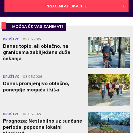
PREUZMI APLIKACIJU
MOŽDA ĆE VAS ZANIMATI
0
DRUŠTVO
09.05.2026.
|
Danas toplo, ali oblačno, na
granicama zabilježena duža
čekanja
0
DRUŠTVO
08.05.2026.
|
Danas promjenjivo oblačno,
ponegdje moguća i kiša
0
DRUŠTVO
06.05.2026.
|
Prognoza: Nestabilno uz sunčane
periode, popodne lokalni