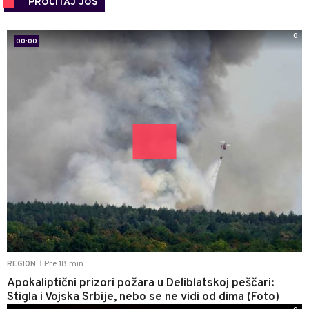
PROČITAJ JOŠ
0
00:00
Pre 18 min
REGION
|
Apokaliptični prizori požara u Deliblatskoj peščari:
Stigla i Vojska Srbije, nebo se ne vidi od dima (Foto)