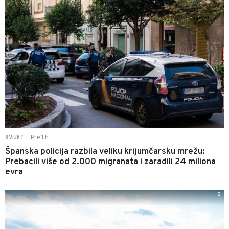
Pre 1 h
SVIJET
|
Španska policija razbila veliku krijumčarsku mrežu:
Prebacili više od 2.000 migranata i zaradili 24 miliona
evra
0