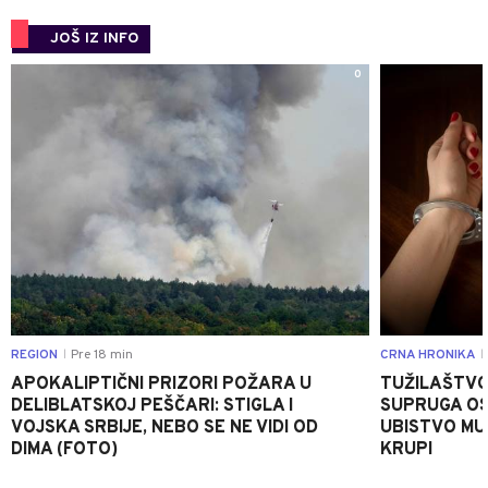
JOŠ IZ INFO
0
REGION
Pre 18 min
CRNA HRONIKA
|
|
APOKALIPTIČNI PRIZORI POŽARA U
TUŽILAŠTVO
DELIBLATSKOJ PEŠČARI: STIGLA I
SUPRUGA OS
VOJSKA SRBIJE, NEBO SE NE VIDI OD
UBISTVO MU
DIMA (FOTO)
KRUPI