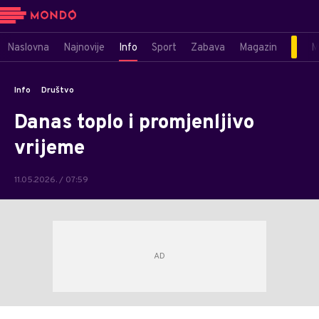
Naslovna
Najnovije
Info
Sport
Zabava
Magazin
M
Info
Društvo
Danas toplo i promjenljivo
vrijeme
11.05.2026. / 07:59