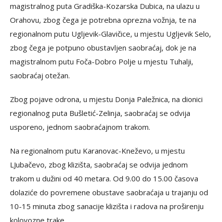
magistralnog puta Gradiška-Kozarska Dubica, na ulazu u
Orahovu, zbog čega je potrebna oprezna vožnja, te na
regionalnom putu Ugljevik-Glavičice, u mjestu Ugljevik Selo,
zbog čega je potpuno obustavljen saobraćaj, dok je na
magistralnom putu Foča-Dobro Polje u mjestu Tuhalji,
saobraćaj otežan.
Zbog pojave odrona, u mjestu Donja Paležnica, na dionici
regionalnog puta Bušletić-Zelinja, saobraćaj se odvija
usporeno, jednom saobraćajnom trakom.
Na regionalnom putu Karanovac-Kneževo, u mjestu
LJubačevo, zbog klizišta, saobraćaj se odvija jednom
trakom u dužini od 40 metara. Od 9.00 do 15.00 časova
dolaziće do povremene obustave saobraćaja u trajanju od
10-15 minuta zbog sanacije klizišta i radova na proširenju
kolovozne trake.