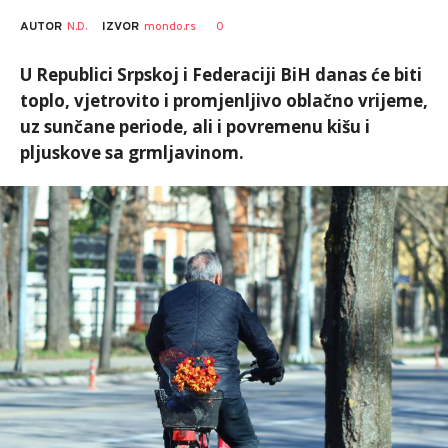
AUTOR
N.D.
0
IZVOR
mondo.rs
U Republici Srpskoj i Federaciji BiH danas će biti
toplo, vjetrovito i promjenljivo oblačno vrijeme,
uz sunčane periode, ali i povremenu kišu i
pljuskove sa grmljavinom.