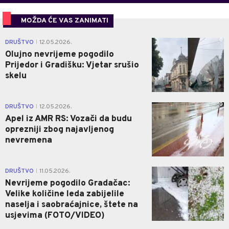
MOŽDA ĆE VAS ZANIMATI
0
DRUŠTVO
12.05.2026.
|
Olujno nevrijeme pogodilo
Prijedor i Gradišku: Vjetar srušio
skelu
0
DRUŠTVO
12.05.2026.
|
Apel iz AMR RS: Vozači da budu
oprezniji zbog najavljenog
nevremena
0
DRUŠTVO
11.05.2026.
|
Nevrijeme pogodilo Gradačac:
Velike količine leda zabijelile
naselja i saobraćajnice, štete na
usjevima (FOTO/VIDEO)