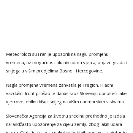
Meteorolozi su i ranije upozorili na naglu promjenu
vremena, uz mogućnost olujnih udara vjetra, pojave grada i
snijega u višim predjelima Bosne i Hercegovine.
Nagla promjena vremena zahvatila je i region. Hladni
vazdušni front prošao je danas kroz Sloveniju donoseći jake
vjetrove, obilnu kišu i snijeg na višim nadmorskim visinama.
Slovenačka Agencija za životnu sredinu prethodno je izdala
narandžasto upozorenje za cijelu zemlju zbog jakih udara
vjetra. Oluja je izazvala nekoliko bujičnih poplava, a vjetar je