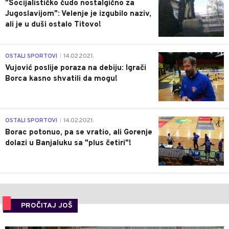
"Socijalističko čudo nostalgično za
Jugoslavijom": Velenje je izgubilo naziv,
ali je u duši ostalo Titovo!
1
OSTALI SPORTOVI
14.02.2021.
|
Vujović poslije poraza na debiju: Igrači
Borca kasno shvatili da mogu!
3
OSTALI SPORTOVI
14.02.2021.
|
Borac potonuo, pa se vratio, ali Gorenje
dolazi u Banjaluku sa "plus četiri"!
PROČITAJ JOŠ