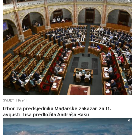
0
Pre 1 h
SVIJET
|
Izbor za predsjednika Mađarske zakazan za 11.
avgust: Tisa predložila Andraša Baku
0