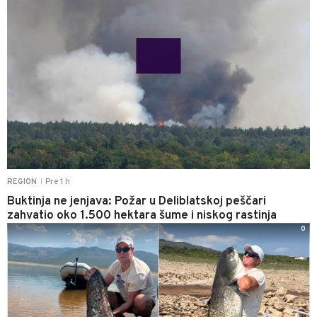
Pre 1 h
REGION
|
Buktinja ne jenjava: Požar u Deliblatskoj peščari
zahvatio oko 1.500 hektara šume i niskog rastinja
0