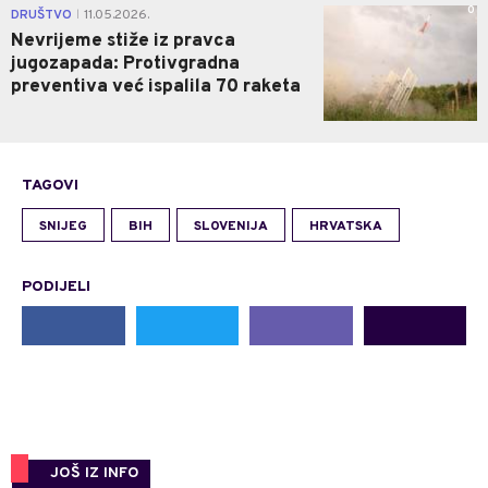
0
DRUŠTVO
11.05.2026.
|
Nevrijeme stiže iz pravca
jugozapada: Protivgradna
preventiva već ispalila 70 raketa
TAGOVI
SNIJEG
BIH
SLOVENIJA
HRVATSKA
PODIJELI
JOŠ IZ INFO