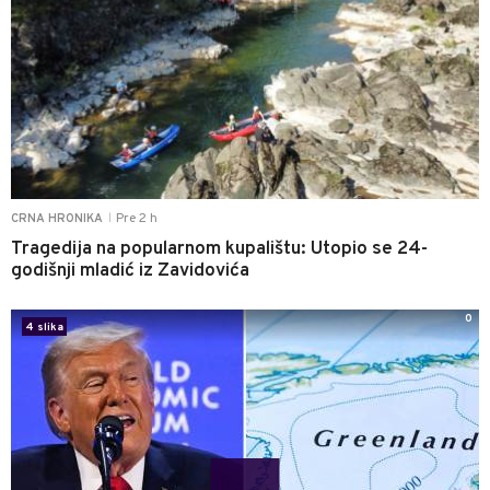
Pre 2 h
CRNA HRONIKA
|
Tragedija na popularnom kupalištu: Utopio se 24-
godišnji mladić iz Zavidovića
0
4 slika