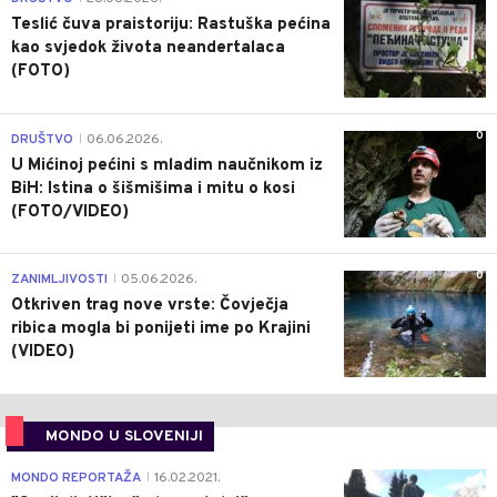
Teslić čuva praistoriju: Rastuška pećina
kao svjedok života neandertalaca
(FOTO)
0
DRUŠTVO
06.06.2026.
|
U Mićinoj pećini s mladim naučnikom iz
BiH: Istina o šišmišima i mitu o kosi
(FOTO/VIDEO)
0
ZANIMLJIVOSTI
05.06.2026.
|
Otkriven trag nove vrste: Čovječja
ribica mogla bi ponijeti ime po Krajini
(VIDEO)
MONDO U SLOVENIJI
4
MONDO REPORTAŽA
16.02.2021.
|