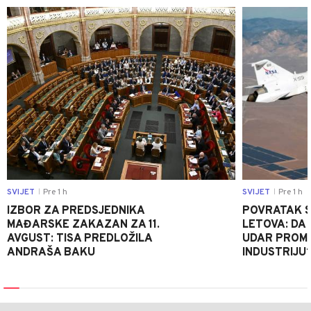
0
SVIJET
Pre 1 h
SVIJET
Pre 1 h
|
|
IZBOR ZA PREDSJEDNIKA
POVRATAK S
MAĐARSKE ZAKAZAN ZA 11.
LETOVA: DA L
AVGUST: TISA PREDLOŽILA
UDAR PROMIJ
ANDRAŠA BAKU
INDUSTRIJU