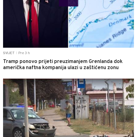
Pre 3 h
SVIJET
|
Tramp ponovo prijeti preuzimanjem Grenlanda dok
američka naftna kompanija ulazi u zaštićenu zonu
0