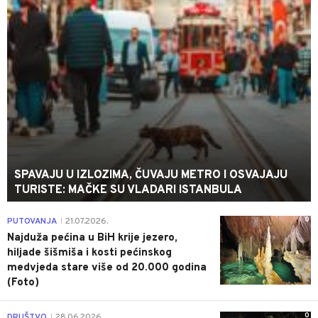
SPAVAJU U IZLOZIMA, ČUVAJU METRO I OSVAJAJU
TURISTE: MAČKE SU VLADARI ISTANBULA
0
PUTOVANJA
21.07.2026.
|
Najduža pećina u BiH krije jezero,
hiljade šišmiša i kosti pećinskog
medvjeda stare više od 20.000 godina
(Foto)
0
DRUŠTVO
28.06.2026.
|