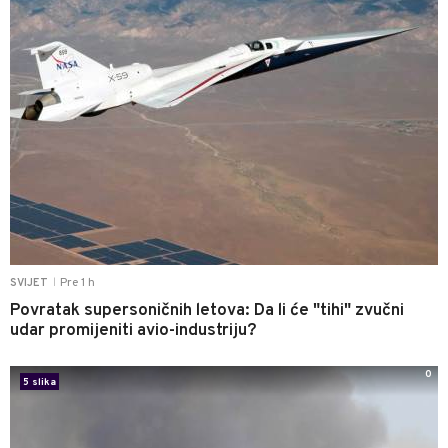
Pre 1 h
SVIJET
|
Povratak supersoničnih letova: Da li će "tihi" zvučni
udar promijeniti avio-industriju?
0
5 slika