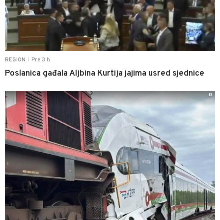
Pre 3 h
REGION
|
Poslanica gađala Aljbina Kurtija jajima usred sjednice
0