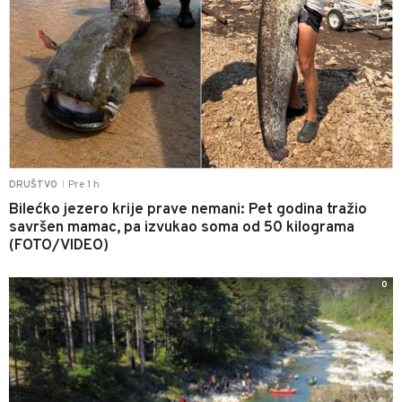
Pre 1 h
DRUŠTVO
|
Bilećko jezero krije prave nemani: Pet godina tražio
savršen mamac, pa izvukao soma od 50 kilograma
(FOTO/VIDEO)
0