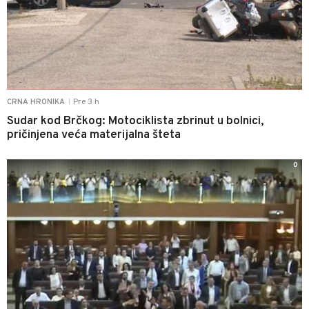
Pre 3 h
CRNA HRONIKA
|
Sudar kod Brčkog: Motociklista zbrinut u bolnici,
pričinjena veća materijalna šteta
0