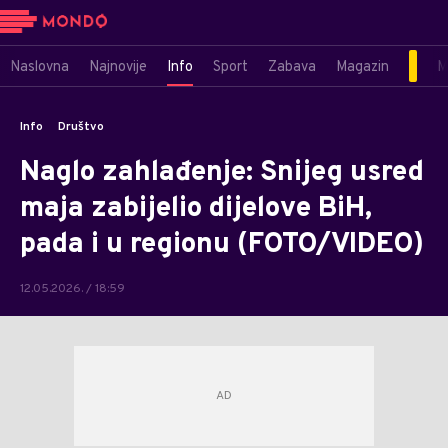
Naslovna
Najnovije
Info
Sport
Zabava
Magazin
M
Info
Društvo
Naglo zahlađenje: Snijeg usred
maja zabijelio dijelove BiH,
pada i u regionu (FOTO/VIDEO)
12.05.2026. / 18:59