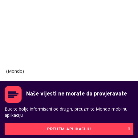
(Mondo)
Naše vijesti ne morate da provjeravate
Budite bolje informisani od drugih, preuzmite Mondo mobilnu
aplikaciju
PREUZMI APLIKACIJU