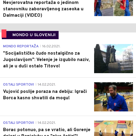
Nevjerovatna reportaža o jedinom
stanovniku zaboravljenog zaseoka u
Dalmaciji (VIDEO)
MONDO U SLOVENIJI
4
MONDO REPORTAŽA
16.02.2021.
|
"Socijalističko čudo nostalgično za
Jugoslavijom": Velenje je izgubilo naziv,
ali je u duši ostalo Titovo!
1
OSTALI SPORTOVI
14.02.2021.
|
Vujović poslije poraza na debiju: Igrači
Borca kasno shvatili da mogu!
3
OSTALI SPORTOVI
14.02.2021.
|
Borac potonuo, pa se vratio, ali Gorenje