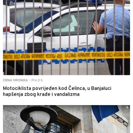
Pre 3 h
CRNA HRONIKA
|
Motociklista povrijeđen kod Čelinca, u Banjaluci
hapšenja zbog krađe i vandalizma
0