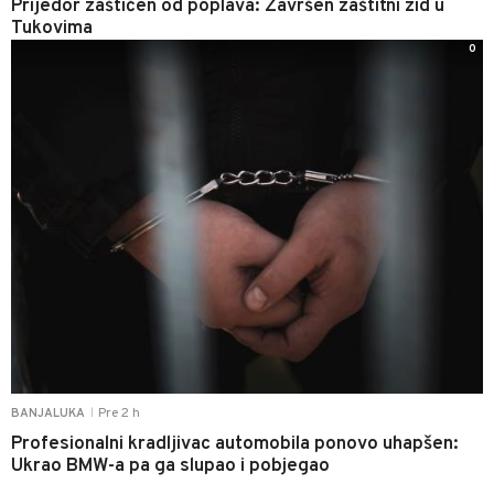
Prijedor zaštićen od poplava: Završen zaštitni zid u
Tukovima
0
Pre 2 h
BANJALUKA
|
Profesionalni kradljivac automobila ponovo uhapšen:
Ukrao BMW-a pa ga slupao i pobjegao