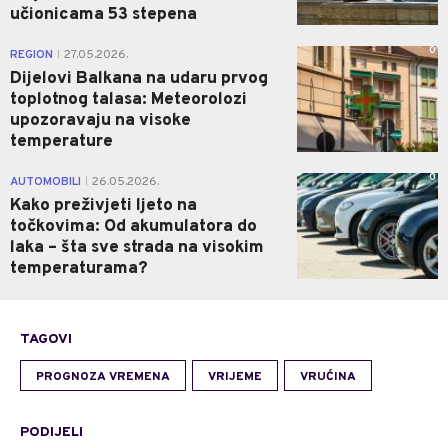
učionicama 53 stepena
0
REGION
27.05.2026.
|
Dijelovi Balkana na udaru prvog
toplotnog talasa: Meteorolozi
upozoravaju na visoke
temperature
0
AUTOMOBILI
26.05.2026.
|
Kako preživjeti ljeto na
točkovima: Od akumulatora do
laka – šta sve strada na visokim
temperaturama?
TAGOVI
PROGNOZA VREMENA
VRIJEME
VRUĆINA
PODIJELI