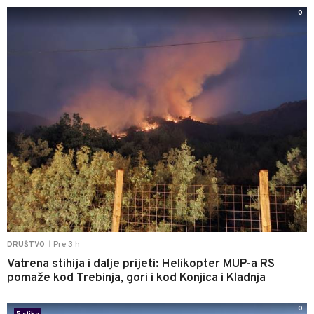
0
Pre 3 h
DRUŠTVO
|
Vatrena stihija i dalje prijeti: Helikopter MUP-a RS
pomaže kod Trebinja, gori i kod Konjica i Kladnja
0