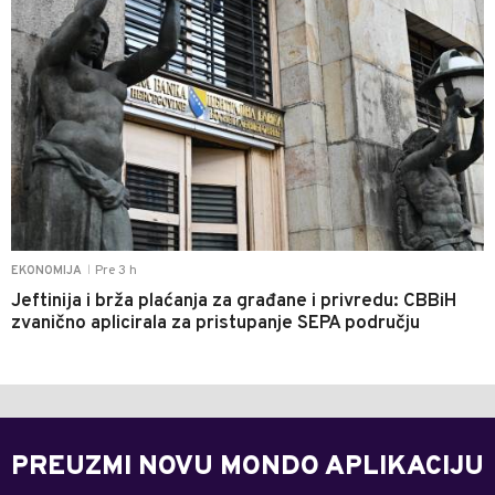
Pre 3 h
EKONOMIJA
|
Jeftinija i brža plaćanja za građane i privredu: CBBiH
zvanično aplicirala za pristupanje SEPA području
PREUZMI NOVU MONDO APLIKACIJU