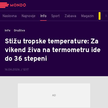
Naslovna
Najnovije
Info
Sport
Zabava
Magazin
M
Info
Društvo
Stižu tropske temperature: Za
vikend živa na termometru ide
do 36 stepeni
16.06.2026. / 12:17