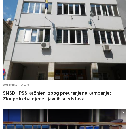
Pre 3 h
POLITIKA
|
SNSD i PSS kažnjeni zbog preuranjene kampanje:
Zloupotreba djece i javnih sredstava
0