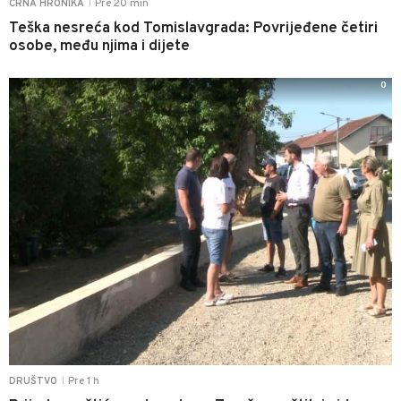
Pre 20 min
CRNA HRONIKA
|
Teška nesreća kod Tomislavgrada: Povrijeđene četiri
osobe, među njima i dijete
0
Pre 1 h
DRUŠTVO
|