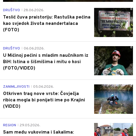
0
DRUŠTVO
28.06.2026.
|
Teslić čuva praistoriju: Rastuška pećina
kao svjedok života neandertalaca
(FOTO)
0
DRUŠTVO
06.06.2026.
|
U Mićinoj pećini s mladim naučnikom iz
BiH: Istina o šišmišima i mitu o kosi
(FOTO/VIDEO)
0
ZANIMLJIVOSTI
05.06.2026.
|
Otkriven trag nove vrste: Čovječja
ribica mogla bi ponijeti ime po Krajini
(VIDEO)
0
REGION
29.05.2026.
|
Sam među vukovima i šakalima: