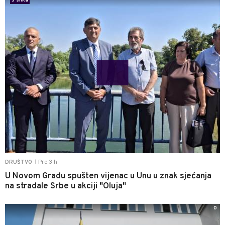
5 slika
Pre 3 h
DRUŠTVO
|
U Novom Gradu spušten vijenac u Unu u znak sjećanja
na stradale Srbe u akciji "Oluja"
0