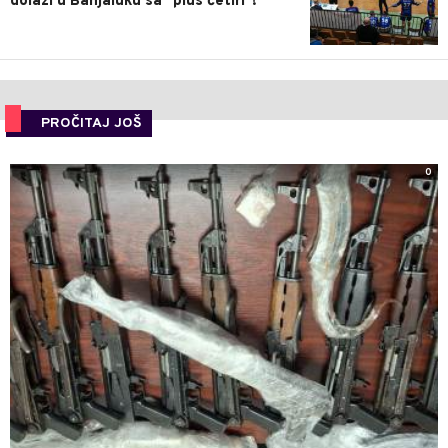
dolazi u Banjaluku sa "plus četiri"!
PROČITAJ JOŠ
0