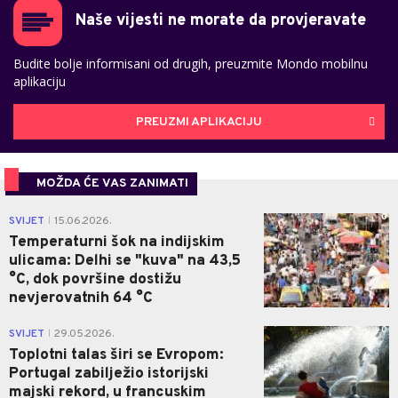
Naše vijesti ne morate da provjeravate
Budite bolje informisani od drugih, preuzmite Mondo mobilnu
aplikaciju
PREUZMI APLIKACIJU
MOŽDA ĆE VAS ZANIMATI
0
SVIJET
15.06.2026.
|
Temperaturni šok na indijskim
ulicama: Delhi se "kuva" na 43,5
°C, dok površine dostižu
nevjerovatnih 64 °C
0
SVIJET
29.05.2026.
|
Toplotni talas širi se Evropom:
Portugal zabilježio istorijski
majski rekord, u francuskim