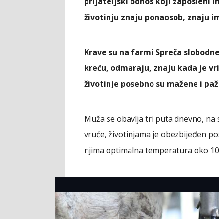
prijateljski odnos koji zaposleni 
životinju znaju ponaosob, znaju im
Krave su na farmi Spreča slobodne
kreću, odmaraju, znaju kada je vr
životinje posebno su mažene i paže
Muža se obavlja tri puta dnevno, na s
vruće, životinjama je obezbijeđen pos
njima optimalna temperatura oko 10 