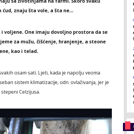
imaju sa životinjama na farmi. Skoro svaku
 ćud, znaju šta vole, a šta ne…
 i voljene. One imaju dovoljno prostora da se
ijeme za mužu, čišćenje, hranjenje, a steone
ne, kao i telad.
vakih osam sati. Ljeti, kada je napolju veoma
eban sistem klimatizacije, odn. ovlaživanja, jer je
stepeni Celzijusa.