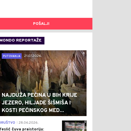
POŠALJI
MONDO REPORTAŽE
0
21.07.2026.
PUTOVANJA
NAJDUŽA PEĆINA U BIH KRIJE
JEZERO, HILJADE ŠIŠMIŠA I
KOSTI PEĆINSKOG MED...
0
DRUŠTVO
28.06.2026.
|
Teslić čuva praistoriju: