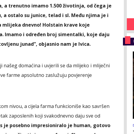
, a trenutno imamo 1.500 životinja, od čega je
 a ostalo su junice, telad i sl. Među njima je i
a mlijeka dnevno! Holstain krave koje
. Imamo i određen broj simentalki, koje daju
ovljenu junad”, objasnio nam je Ivica.
 našeg domaćina i uvjerili se da mlijeko i mliječni
 ove farme apsolutno zaslužuju povjerenje
okom nivou, a cijela farma funkcioniše kao savršen
tak zaposlenih koji svakodnevno daju sve od
s je posebno impresioniralo je human, gotovo