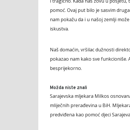
i tragično. Kada nas zovu u posjetu,
pomoć. Ovaj put bilo je sasvim drugači
nam pokažu da i u našoj zemlji može 
iskustva.
Naš domaćin, vršilac dužnosti direk
pokazao nam kako sve funkcioniše. A
besprijekorno.
Možda niste znali
Sarajevska mljekara Milkos osnovana j
mliječnih prerađevina u BiH. Mljekar
predviđena kao pomoć djeci Sarajeva