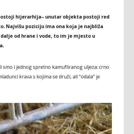
stoji hijerarhija– unutar objekta postoji red
o. Najvišu poziciju ima ona koja je najbliža
to dalje od hrane i vode, to im je mjesto u
a.
i smo i jednog spretno kamufliranog uljeza: crno
mladunci krava s kojima se druži, ali “odala” je