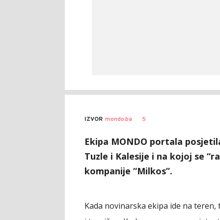
Vesna
AUTOR
5
IZVOR
mondo.ba
Kerkez
Ekipa MONDO portala posjetila
Tuzle i Kalesije i na kojoj se “r
kompanije “Milkos”.
Kada novinarska ekipa ide na teren, 