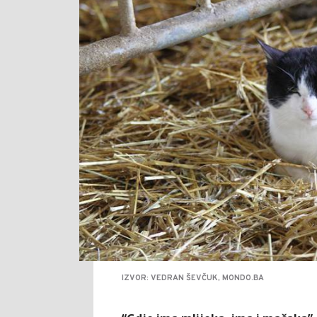
IZVOR: VEDRAN ŠEVČUK, MONDO.BA