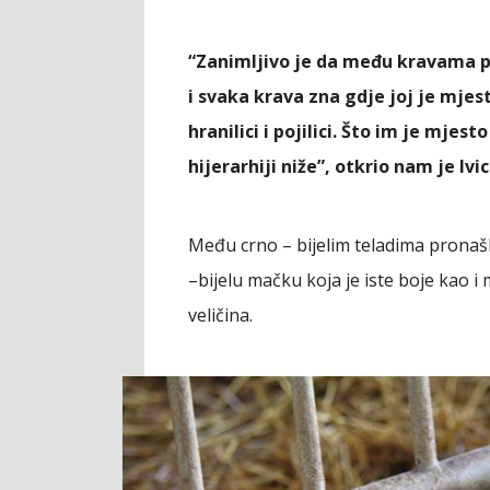
“Zanimljivo je da među kravama po
i svaka krava zna gdje joj je mjest
hranilici i pojilici. Što im je mjes
hijerarhiji niže”, otkrio nam je Ivic
Među crno – bijelim teladima pronašl
–bijelu mačku koja je iste boje kao i 
veličina.