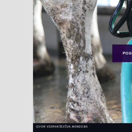
POG
IZVOR: VEDRAN ŠEVČUK, MONDO.BA