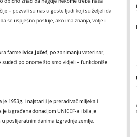
 to obično znači da negdje nekome treba naša
je – pozvali su nas u goste ljudi koji su željeli da
da se uspješno posluje, ako ima znanja, volje i
tora farme
Ivica Jožef
, po zanimanju veterinar,
 sudeći po onome što smo vidjeli – funkcioniše
e 1953g. i najstariji je prerađivač mlijeka i
a je izgrađena donacijom UNICEF-a i bila je
 u poslijeratnim danima izgradnje zemlje.