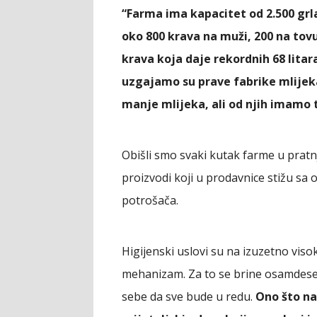
“Farma ima kapacitet od 2.500 grla
oko 800 krava na muži, 200 na tovu,
krava koja daje rekordnih 68 litar
uzgajamo su prave fabrike mlijeka
manje mlijeka, ali od njih imamo t
Obišli smo svaki kutak farme u pratnji
proizvodi koji u prodavnice stižu sa
potrošača.
Higijenski uslovi su na izuzetno vis
mehanizam. Za to se brine osamdese
sebe da sve bude u redu.
Ono što na