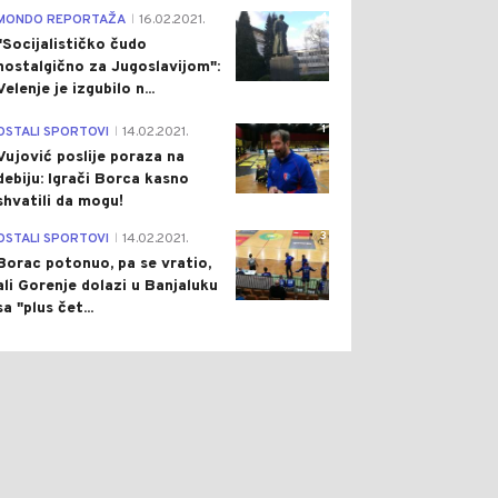
4
MONDO REPORTAŽA
16.02.2021.
|
"Socijalističko čudo
nostalgično za Jugoslavijom":
Velenje je izgubilo n...
1
OSTALI SPORTOVI
14.02.2021.
|
Vujović poslije poraza na
debiju: Igrači Borca kasno
shvatili da mogu!
3
OSTALI SPORTOVI
14.02.2021.
|
Borac potonuo, pa se vratio,
ali Gorenje dolazi u Banjaluku
sa "plus čet...