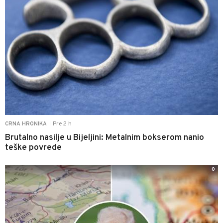
Pre 2 h
CRNA HRONIKA
|
Brutalno nasilje u Bijeljini: Metalnim bokserom nanio
teške povrede
0