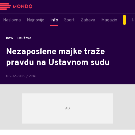
Naslovna
Najnovije
Info
Sport
Zabava
Magazin
M
Info
Društvo
Nezaposlene majke traže
pravdu na Ustavnom sudu
08.02.2018. / 21:16