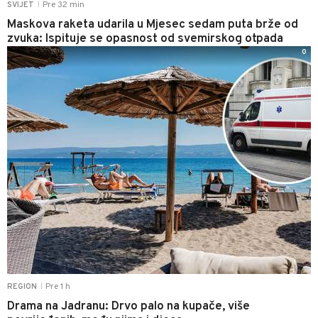
Pre 32 min
SVIJET
|
Maskova raketa udarila u Mjesec sedam puta brže od
zvuka: Ispituje se opasnost od svemirskog otpada
0
Pre 1 h
REGION
|
Drama na Jadranu: Drvo palo na kupače, više