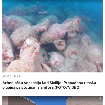
Pre 1 h
SVIJET
|
Arheološka senzacija kod Sicilije: Pronađena rimska
olupina sa stotinama amfora (FOTO/VIDEO)
0