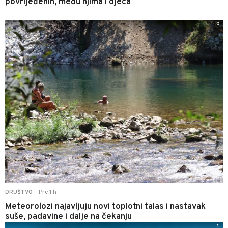
povrijeđenih, među njima i djeca
0
Pre 1 h
DRUŠTVO
|
Meteorolozi najavljuju novi toplotni talas i nastavak
suše, padavine i dalje na čekanju
1