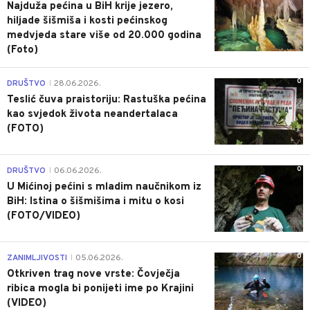
Najduža pećina u BiH krije jezero,
hiljade šišmiša i kosti pećinskog
medvjeda stare više od 20.000 godina
(Foto)
0
DRUŠTVO
28.06.2026.
|
Teslić čuva praistoriju: Rastuška pećina
kao svjedok života neandertalaca
(FOTO)
0
DRUŠTVO
06.06.2026.
|
U Mićinoj pećini s mladim naučnikom iz
BiH: Istina o šišmišima i mitu o kosi
(FOTO/VIDEO)
0
ZANIMLJIVOSTI
05.06.2026.
|
Otkriven trag nove vrste: Čovječja
ribica mogla bi ponijeti ime po Krajini
(VIDEO)