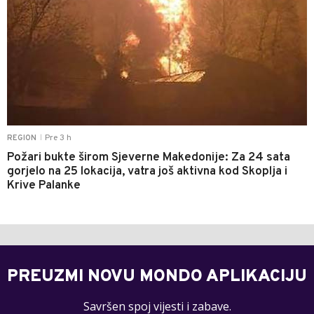
Pre 3 h
REGION
|
Požari bukte širom Sjeverne Makedonije: Za 24 sata
gorjelo na 25 lokacija, vatra još aktivna kod Skoplja i
Krive Palanke
PREUZMI NOVU MONDO APLIKACIJU
Savršen spoj vijesti i zabave.