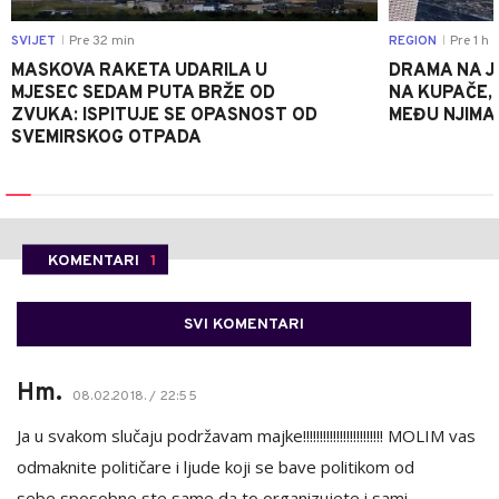
SVIJET
Pre 32 min
REGION
Pre 1 h
|
|
MASKOVA RAKETA UDARILA U
DRAMA NA J
MJESEC SEDAM PUTA BRŽE OD
NA KUPAČE, 
ZVUKA: ISPITUJE SE OPASNOST OD
MEĐU NJIMA 
SVEMIRSKOG OTPADA
KOMENTARI
1
SVI KOMENTARI
Hm.
08.02.2018. / 22:55
Ja u svakom slučaju podržavam majke!!!!!!!!!!!!!!!!!!!!!!!! MOLIM vas
odmaknite političare i ljude koji se bave politikom od
sebe,sposobne ste same da to organizujete i sami