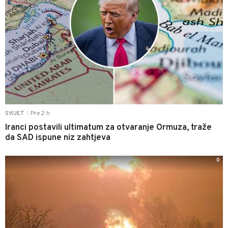
Pre 2 h
SVIJET
|
Iranci postavili ultimatum za otvaranje Ormuza, traže
da SAD ispune niz zahtjeva
0