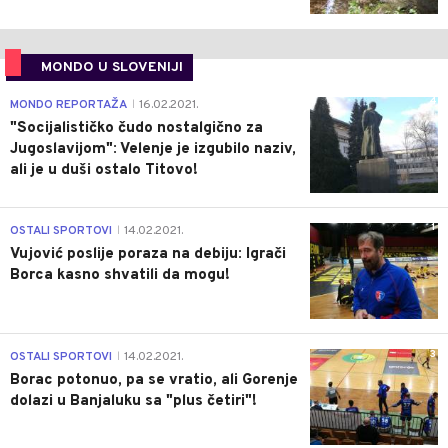
MONDO U SLOVENIJI
4
MONDO REPORTAŽA
16.02.2021.
|
"Socijalističko čudo nostalgično za
Jugoslavijom": Velenje je izgubilo naziv,
ali je u duši ostalo Titovo!
1
OSTALI SPORTOVI
14.02.2021.
|
Vujović poslije poraza na debiju: Igrači
Borca kasno shvatili da mogu!
3
OSTALI SPORTOVI
14.02.2021.
|
Borac potonuo, pa se vratio, ali Gorenje
dolazi u Banjaluku sa "plus četiri"!