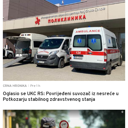
Pre 1 h
CRNA HRONIKA
|
Oglasio se UKC RS: Povrijeđeni suvozač iz nesreće u
Potkozarju stabilnog zdravstvenog stanja
0