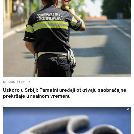
Pre 2 h
REGION
|
Uskoro u Srbiji: Pametni uređaji otkrivaju saobraćajne
prekršaje u realnom vremenu
0