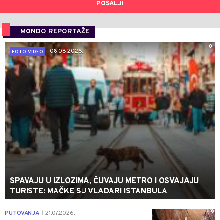
POŠALJI
MONDO REPORTAŽE
0
08.08.2026.
FOTO, VIDEO
SPAVAJU U IZLOZIMA, ČUVAJU METRO I OSVAJAJU
TURISTE: MAČKE SU VLADARI ISTANBULA
0
PUTOVANJA
21.07.2026.
|