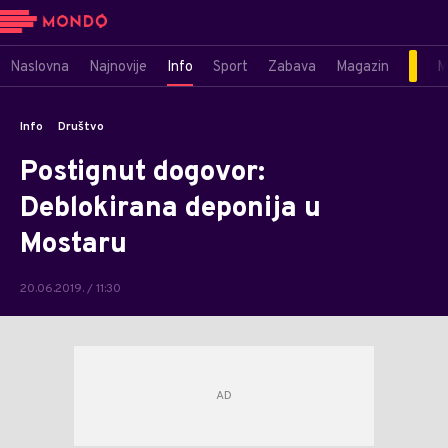
Naslovna
Najnovije
Info
Sport
Zabava
Magazin
M
Info
Društvo
Postignut dogovor:
Deblokirana deponija u
Mostaru
20.06.2019. / 11:30