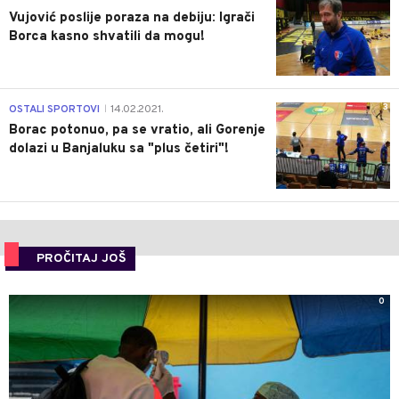
Vujović poslije poraza na debiju: Igrači
Borca kasno shvatili da mogu!
3
OSTALI SPORTOVI
14.02.2021.
|
Borac potonuo, pa se vratio, ali Gorenje
dolazi u Banjaluku sa "plus četiri"!
PROČITAJ JOŠ
0