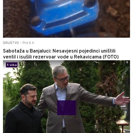
Pre 6 h
DRUŠTVO
|
Sabotaža u Banjaluci: Nesavjesni pojedinci uništili
ventil i isušili rezervoar vode u Rekavicama (FOTO)
0
5 slika