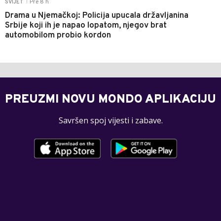
Pre 8 h
SVIJET
|
Drama u Njemačkoj: Policija upucala državljanina
Srbije koji ih je napao lopatom, njegov brat
automobilom probio kordon
PREUZMI NOVU MONDO APLIKACIJU
Savršen spoj vijesti i zabave.