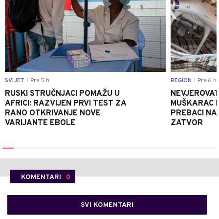
SVIJET
Pre 5 h
REGION
Pre 6 h
|
|
RUSKI STRUČNJACI POMAŽU U
NEVJEROVATA
AFRICI: RAZVIJEN PRVI TEST ZA
MUŠKARAC H
RANO OTKRIVANJE NOVE
PREBACI NA
VARIJANTE EBOLE
ZATVOR
KOMENTARI
0
SVI KOMENTARI