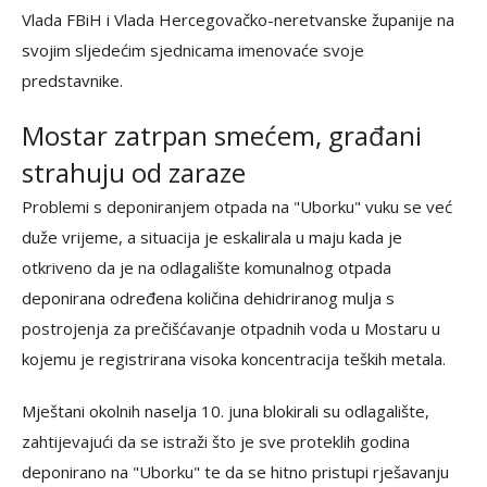
Vlada FBiH i Vlada Hercegovačko-neretvanske županije na
svojim sljedećim sjednicama imenovaće svoje
predstavnike.
Mostar zatrpan smećem, građani
strahuju od zaraze
Problemi s deponiranjem otpada na "Uborku" vuku se već
duže vrijeme, a situacija je eskalirala u maju kada je
otkriveno da je na odlagalište komunalnog otpada
deponirana određena količina dehidriranog mulja s
postrojenja za prečišćavanje otpadnih voda u Mostaru u
kojemu je registrirana visoka koncentracija teških metala.
Mještani okolnih naselja 10. juna blokirali su odlagalište,
zahtijevajući da se istraži što je sve proteklih godina
deponirano na "Uborku" te da se hitno pristupi rješavanju