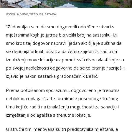
IZVOR: MONDO/NEBOJŠA ŠATARA
"Zadovoljan sam da smo dogovorili određene stvari s
mještanima kojih je jutros bio veliki broj na sastanku. Mi
smo kroz taj dogovor napravili jedan akt čija je suština da
se deponija odmah pusti, a da ćemo zajednički raditi na
iznalaženju nove lokacije uz pomoć svih nivoa vlasti koje su
po svojoj nadležnosti odgovorne da se to pitanje razriješi",
izjavio je nakon sastanka gradonačelnik Bešlić.
Prema potpisanom sporazumu, dogovoreno je trenutna
deblokada odlagališta te formiranje posebnog stručnog
tima koji će raditi na iznalaženju mogućnosti za sanaciju i
izmještanje odlagališta s trenutne lokacije.
U stručni tim imenovana su tri predstavnika mještana, a