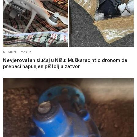
Pre 6 h
REGION
|
Nevjerovatan slučaj u Nišu: Muškarac htio dronom da
prebaci napunjen pištolj u zatvor
1