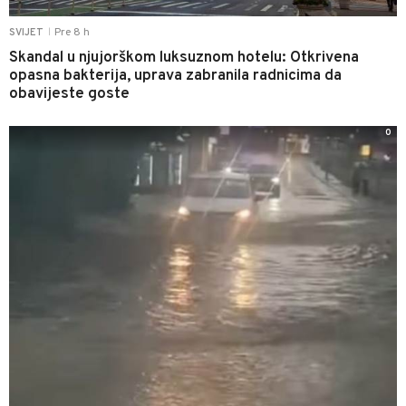
Pre 8 h
SVIJET
|
Skandal u njujorškom luksuznom hotelu: Otkrivena
opasna bakterija, uprava zabranila radnicima da
obavijeste goste
0