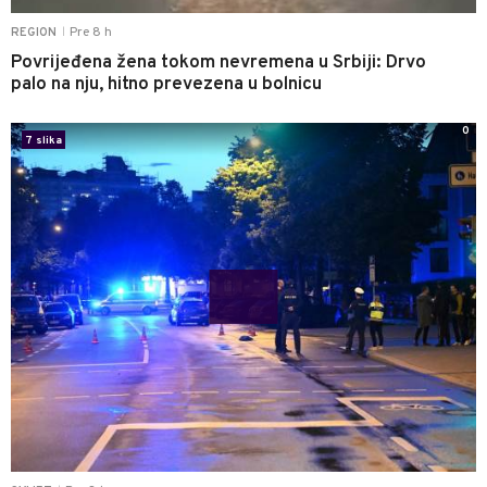
Pre 8 h
REGION
|
Povrijeđena žena tokom nevremena u Srbiji: Drvo
palo na nju, hitno prevezena u bolnicu
0
7 slika