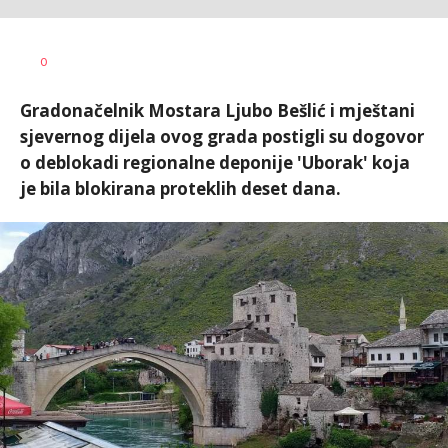
AUTOR
Fena
0
Gradonačelnik Mostara Ljubo Bešlić i mještani
sjevernog dijela ovog grada postigli su dogovor
o deblokadi regionalne deponije 'Uborak' koja
je bila blokirana proteklih deset dana.