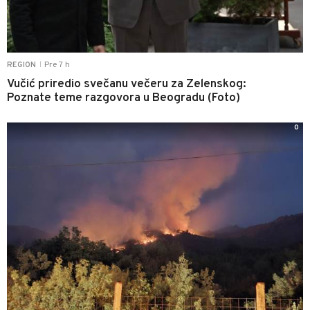
Pre 7 h
REGION
|
Vučić priredio svečanu večeru za Zelenskog:
Poznate teme razgovora u Beogradu (Foto)
0