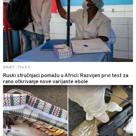
Pre 5 h
SVIJET
|
Ruski stručnjaci pomažu u Africi: Razvijen prvi test za
rano otkrivanje nove varijante ebole
0