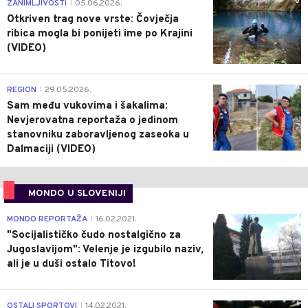
0
ZANIMLJIVOSTI
05.06.2026.
|
Otkriven trag nove vrste: Čovječja
ribica mogla bi ponijeti ime po Krajini
(VIDEO)
0
REGION
29.05.2026.
|
Sam među vukovima i šakalima:
Nevjerovatna reportaža o jedinom
stanovniku zaboravljenog zaseoka u
Dalmaciji (VIDEO)
MONDO U SLOVENIJI
4
MONDO REPORTAŽA
16.02.2021.
|
"Socijalističko čudo nostalgično za
Jugoslavijom": Velenje je izgubilo naziv,
ali je u duši ostalo Titovo!
1
OSTALI SPORTOVI
14.02.2021.
|