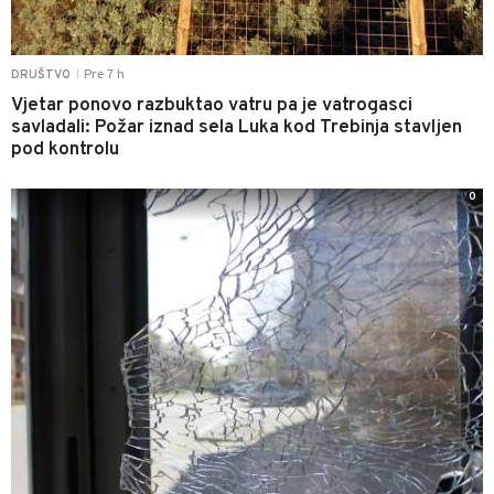
Pre 7 h
DRUŠTVO
|
Vjetar ponovo razbuktao vatru pa je vatrogasci
savladali: Požar iznad sela Luka kod Trebinja stavljen
pod kontrolu
0