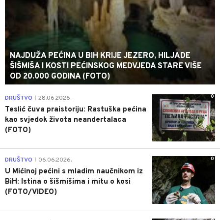
NAJDUŽA PEĆINA U BIH KRIJE JEZERO, HILJADE
ŠIŠMIŠA I KOSTI PEĆINSKOG MEDVJEDA STARE VIŠE
OD 20.000 GODINA (FOTO)
0
DRUŠTVO
28.06.2026.
|
Teslić čuva praistoriju: Rastuška pećina
kao svjedok života neandertalaca
(FOTO)
0
DRUŠTVO
06.06.2026.
|
U Mićinoj pećini s mladim naučnikom iz
BiH: Istina o šišmišima i mitu o kosi
(FOTO/VIDEO)