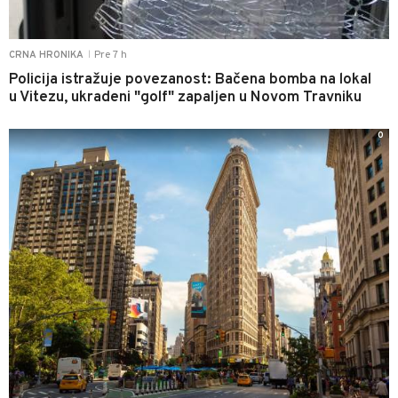
Pre 7 h
CRNA HRONIKA
|
Policija istražuje povezanost: Bačena bomba na lokal
u Vitezu, ukradeni "golf" zapaljen u Novom Travniku
0