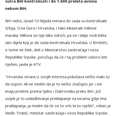
sutra BiH kontrolisati i do 1.600 preleta aviona
nebom BiH.
BiH nebo, iznad 10 hiljada metara do sada su kontrolisale
Srbija, Crna Gora i Hrvatska, i tako inkasirale milione
maraka. Miliona se nije lako odreći, pa se i dalje vodi bitka
oko dijela koji je do sada kontrolisala Hrvatska. U BHANSI,
o tome ne žele, dok u Ministarstvu saobraćaja i veza
Republike Srpske, poručuju da će i taj problem uskoro biti
riješen, javila je ATV.
"Hrvatska strana iz svojih interesa pokušava nešto malo tu
da ospori. Ali ne mislim da je to nešto značajno jer i oni
imaju prelete prema Splitu i Dubrovniku preko BiH. Još
uvijek je to usklađnivanje preklapanje na ivicama gdje ima
preklapanja, ja mislim da će se to vrlo brzo riješiti", rekao je
Neđo Trninić, ministar saobraćaja i veza Republike Srpske.