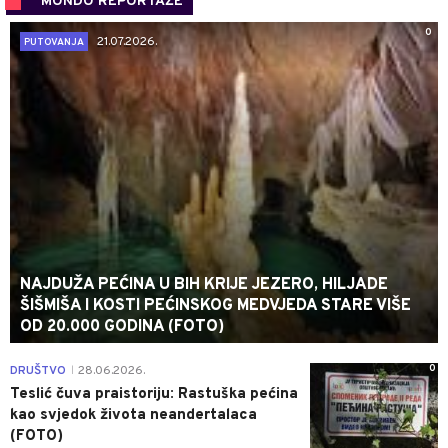
MONDO REPORTAŽE
0
21.07.2026.
PUTOVANJA
NAJDUŽA PEĆINA U BIH KRIJE JEZERO, HILJADE
ŠIŠMIŠA I KOSTI PEĆINSKOG MEDVJEDA STARE VIŠE
OD 20.000 GODINA (FOTO)
0
DRUŠTVO
28.06.2026.
|
Teslić čuva praistoriju: Rastuška pećina
kao svjedok života neandertalaca
(FOTO)