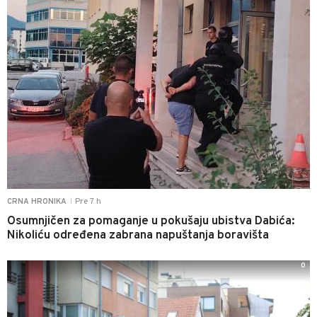
Pre 7 h
CRNA HRONIKA
|
Osumnjičen za pomaganje u pokušaju ubistva Dabića:
Nikoliću određena zabrana napuštanja boravišta
0