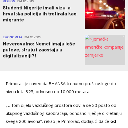
1
REGION
04.12.2019.
|
Studenti Nigerije imali vizu, a
hrvatska policija ih tretirala kao
migrante
0
EKONOMIJA
04.12.2019.
|
Neverovatno: Nemci imaju loše
puteve, struju i zaostaju u
digitalizaciji?!
Primorac je naveo da BHANSA trenutno pruža usluge do
nivoa leta 325, odnosno do 10.000 metara.
„U tom dijelu vazdušnog prostora odvija se 20 posto od
ukupnog vazdušnog saobraćaja, odnosno riječ je o kretanju
svega 200 aviona“, rekao je Primorac, dodajući da će
od