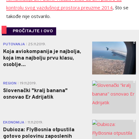
kontrolu svog vazdušnog prostora preuzme 2014
, što se
takođe nije ostvarilo.
PROČITAJTE I OVO
0
PUTOVANJA
25.11.2019.
|
Koja aviokompanija je najbolja,
koja ima najbolju prvu klasu,
osoblje...
0
REGION
19.11.2019.
|
Slovenački "kralj banana"
osnovao Er Adrijatik
0
EKONOMIJA
11.11.2019.
|
Dubioza: FlyBosnia otpustila
gotovo polovinu zaposlenih