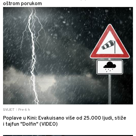
oštrom porukom
0
Pre 6 h
SVIJET
|
Poplave u Kini: Evakuisano više od 25.000 ljudi, stiže
i tajfun "Dolfin" (VIDEO)