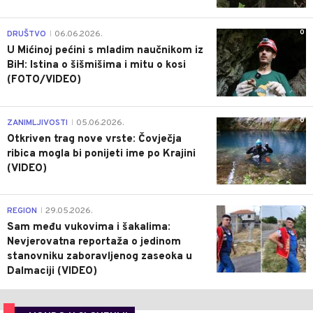
0
DRUŠTVO
06.06.2026.
|
U Mićinoj pećini s mladim naučnikom iz
BiH: Istina o šišmišima i mitu o kosi
(FOTO/VIDEO)
0
ZANIMLJIVOSTI
05.06.2026.
|
Otkriven trag nove vrste: Čovječja
ribica mogla bi ponijeti ime po Krajini
(VIDEO)
0
REGION
29.05.2026.
|
Sam među vukovima i šakalima:
Nevjerovatna reportaža o jedinom
stanovniku zaboravljenog zaseoka u
Dalmaciji (VIDEO)