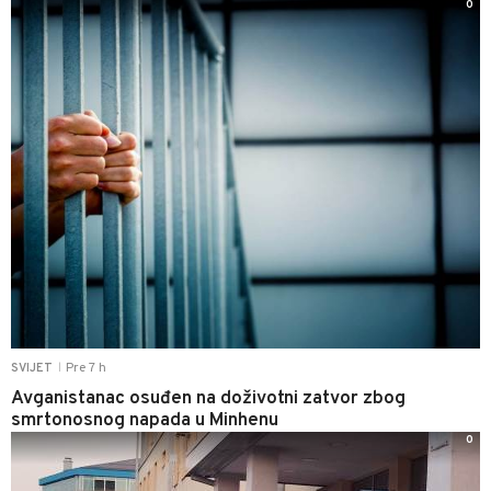
0
Pre 7 h
SVIJET
|
Avganistanac osuđen na doživotni zatvor zbog
smrtonosnog napada u Minhenu
0