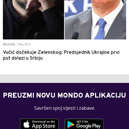
Pre 10 h
REGION
|
Vučić dočekuje Zelenskog: Predsjednik Ukrajine prvi
put dolazi u Srbiju
PREUZMI NOVU MONDO APLIKACIJU
Savršen spoj vijesti i zabave.