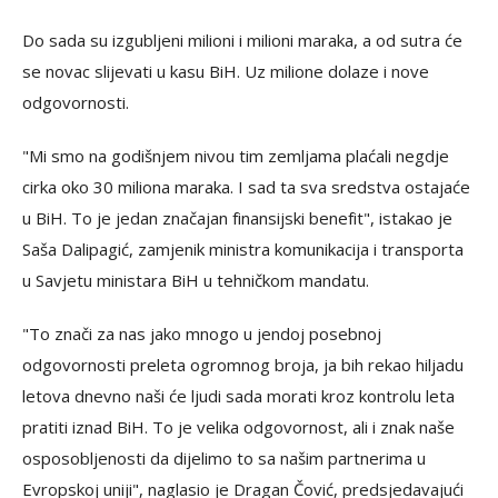
Do sada su izgubljeni milioni i milioni maraka, a od sutra će
se novac slijevati u kasu BiH. Uz milione dolaze i nove
odgovornosti.
"Mi smo na godišnjem nivou tim zemljama plaćali negdje
cirka oko 30 miliona maraka. I sad ta sva sredstva ostajaće
u BiH. To je jedan značajan finansijski benefit", istakao je
Saša Dalipagić, zamjenik ministra komunikacija i transporta
u Savjetu ministara BiH u tehničkom mandatu.
"To znači za nas jako mnogo u jendoj posebnoj
odgovornosti preleta ogromnog broja, ja bih rekao hiljadu
letova dnevno naši će ljudi sada morati kroz kontrolu leta
pratiti iznad BiH. To je velika odgovornost, ali i znak naše
osposobljenosti da dijelimo to sa našim partnerima u
Evropskoj uniji", naglasio je Dragan Čović, predsjedavajući