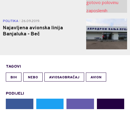
0
POLITIKA
26.09.2019.
|
Najavljena avionska linija
Banjaluka - Beč
TAGOVI
BIH
NEBO
AVIOSAOBRAĆAJ
AVION
PODIJELI