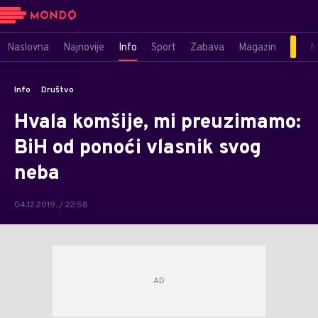
Naslovna
Najnovije
Info
Sport
Zabava
Magazin
M
Info
Društvo
Hvala komšije, mi preuzimamo:
BiH od ponoći vlasnik svog
neba
04.12.2019. / 22:58