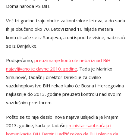
Doma naroda PS BiH.
Već tri godine traju obuke za kontrolore letova, a do sada
ih je obučeno oko 70. Letovi iznad 10 hiljada metara
kontrolisaće se iz Sarajeva, a oni ispod te visine, nadziraće
se iz Banjaluke.
Podsjećamo,
preuzimanje kontrole neba iznad BiH
najavljivano je davne 2010. godine
. Tada je
Marinko
Simunović, tadašnji direktor Direkcije za civilno
vazduhoplovstvo BiH rekao kako će
Bosna i Hercegovina
najkasnije do 2013. godine preuzeti kontrolu nad svojim
vazdušnim prostorom.
Pošto se to nije desilo, nova najava uslijedila je krajem
2013. godine, kada je tadašnji
ministar saobraćaja i
komunikacija BiH Damir Hadžić rekao da
BiH planira da