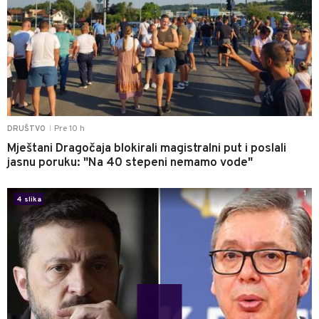
Pre 10 h
DRUŠTVO
|
Mještani Dragočaja blokirali magistralni put i poslali
jasnu poruku: "Na 40 stepeni nemamo vode"
1
4 slika