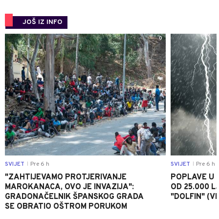
JOŠ IZ INFO
0
SVIJET
Pre 6 h
SVIJET
Pre 6 h
|
|
"ZAHTIJEVAMO PROTJERIVANJE
POPLAVE U K
MAROKANACA, OVO JE INVAZIJA":
OD 25.000 LJ
GRADONAČELNIK ŠPANSKOG GRADA
"DOLFIN" (V
SE OBRATIO OŠTROM PORUKOM