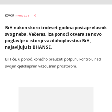
0
IZVOR
mondo.ba
BiH nakon skoro trideset godina postaje vlasnik
svog neba. Večeras, iza ponoći otvara se novo
poglavlje u istoriji vazduhoplovstva BiH,
najavljuju iz BHANSE.
BiH će, u ponoć, konačno preuzeti potpunu kontrolu nad
svojim cjelokupnim vazdušnim prostorom.