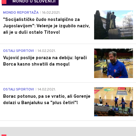
MONDO U SLOVENIJI
4
MONDO REPORTAŽA
16.02.2021.
|
"Socijalističko čudo nostalgično za
Jugoslavijom": Velenje je izgubilo naziv,
ali je u duši ostalo Titovo!
1
OSTALI SPORTOVI
14.02.2021.
|
Vujović poslije poraza na debiju: Igrači
Borca kasno shvatili da mogu!
3
OSTALI SPORTOVI
14.02.2021.
|
Borac potonuo, pa se vratio, ali Gorenje
dolazi u Banjaluku sa "plus četiri"!