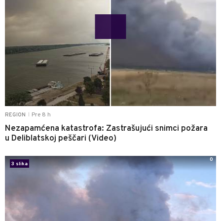
Pre 8 h
REGION
|
Nezapamćena katastrofa: Zastrašujući snimci požara
u Deliblatskoj peščari (Video)
0
3 slika