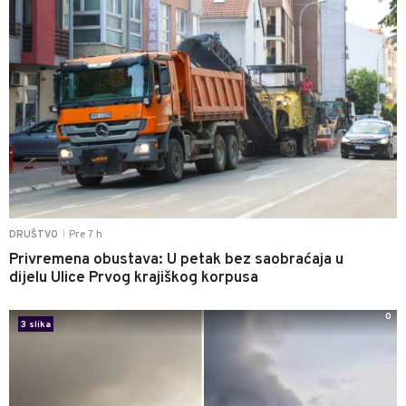
Pre 7 h
DRUŠTVO
|
Privremena obustava: U petak bez saobraćaja u
dijelu Ulice Prvog krajiškog korpusa
0
3 slika