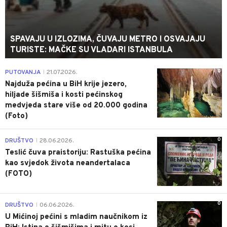
SPAVAJU U IZLOZIMA, ČUVAJU METRO I OSVAJAJU
TURISTE: MAČKE SU VLADARI ISTANBULA
0
PUTOVANJA
21.07.2026.
|
Najduža pećina u BiH krije jezero,
hiljade šišmiša i kosti pećinskog
medvjeda stare više od 20.000 godina
(Foto)
0
DRUŠTVO
28.06.2026.
|
Teslić čuva praistoriju: Rastuška pećina
kao svjedok života neandertalaca
(FOTO)
0
DRUŠTVO
06.06.2026.
|
U Mićinoj pećini s mladim naučnikom iz