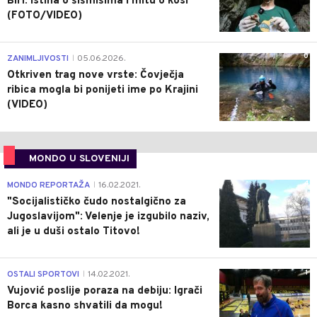
BiH: Istina o šišmišima i mitu o kosi
(FOTO/VIDEO)
0
ZANIMLJIVOSTI
05.06.2026.
|
Otkriven trag nove vrste: Čovječja
ribica mogla bi ponijeti ime po Krajini
(VIDEO)
MONDO U SLOVENIJI
4
MONDO REPORTAŽA
16.02.2021.
|
"Socijalističko čudo nostalgično za
Jugoslavijom": Velenje je izgubilo naziv,
ali je u duši ostalo Titovo!
1
OSTALI SPORTOVI
14.02.2021.
|
Vujović poslije poraza na debiju: Igrači
Borca kasno shvatili da mogu!