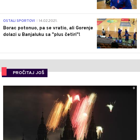
3
OSTALI SPORTOVI
14.02.2021.
|
Borac potonuo, pa se vratio, ali Gorenje
dolazi u Banjaluku sa "plus četiri"!
PROČITAJ JOŠ
0