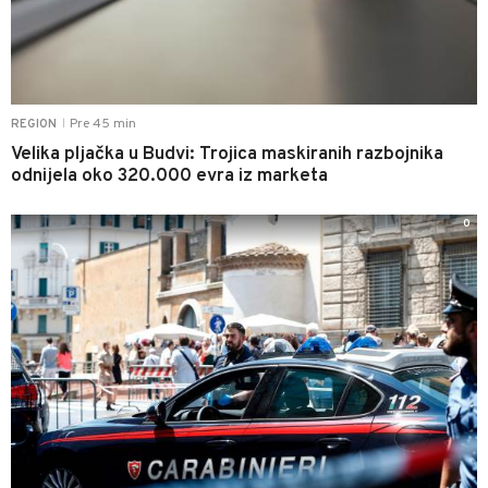
Pre 45 min
REGION
|
Velika pljačka u Budvi: Trojica maskiranih razbojnika
odnijela oko 320.000 evra iz marketa
0