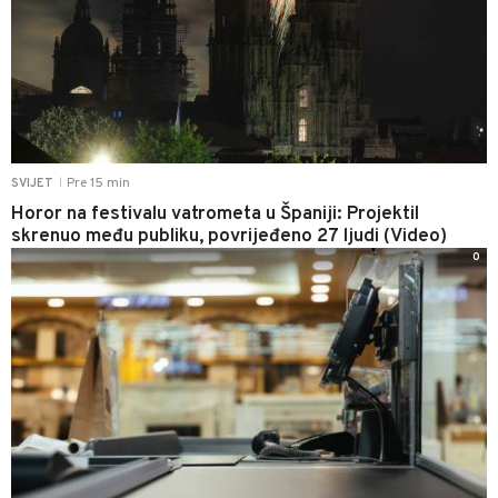
Pre 15 min
SVIJET
|
Horor na festivalu vatrometa u Španiji: Projektil
skrenuo među publiku, povrijeđeno 27 ljudi (Video)
0