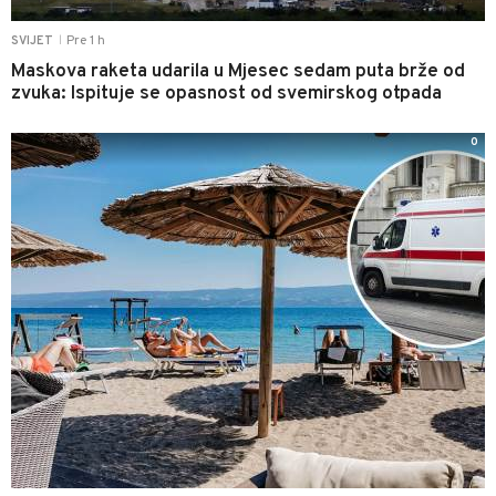
Pre 1 h
SVIJET
|
Maskova raketa udarila u Mjesec sedam puta brže od
zvuka: Ispituje se opasnost od svemirskog otpada
0