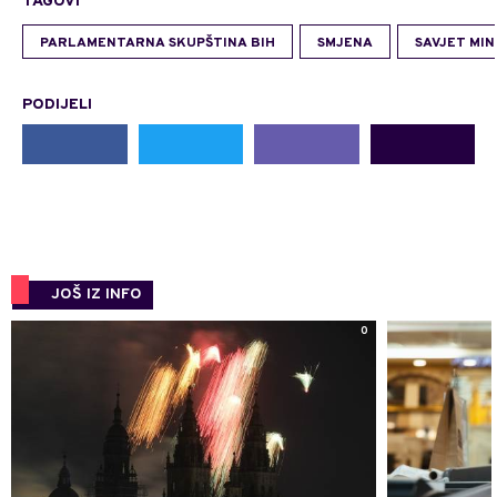
TAGOVI
PARLAMENTARNA SKUPŠTINA BIH
SMJENA
SAVJET MIN
PODIJELI
JOŠ IZ INFO
0