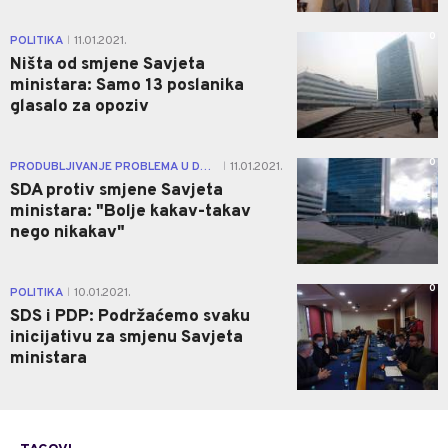
0
POLITIKA
11.01.2021.
|
Ništa od smjene Savjeta
ministara: Samo 13 poslanika
glasalo za opoziv
0
PRODUBLJIVANJE PROBLEMA U DRŽAVI
11.01.2021.
|
SDA protiv smjene Savjeta
ministara: "Bolje kakav-takav
nego nikakav"
0
POLITIKA
10.01.2021.
|
SDS i PDP: Podržaćemo svaku
inicijativu za smjenu Savjeta
ministara