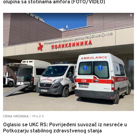
olupina sa stotinama amfora (FOTO/VIDEO)
0
Pre 2 h
CRNA HRONIKA
|
Oglasio se UKC RS: Povrijeđeni suvozač iz nesreće u
Potkozarju stabilnog zdravstvenog stanja