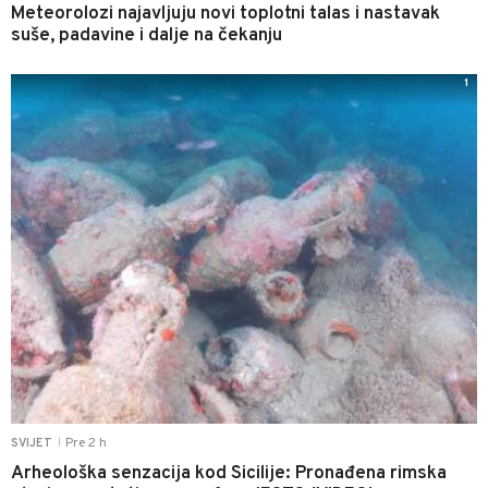
Meteorolozi najavljuju novi toplotni talas i nastavak
suše, padavine i dalje na čekanju
1
Pre 2 h
SVIJET
|
Arheološka senzacija kod Sicilije: Pronađena rimska