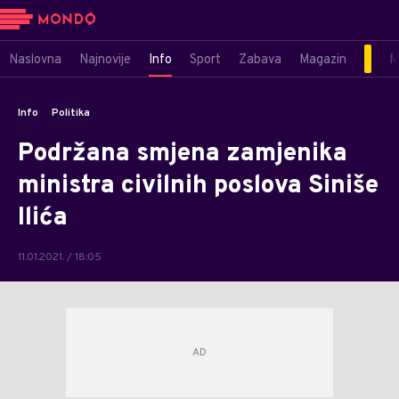
Naslovna
Najnovije
Info
Sport
Zabava
Magazin
M
Info
Politika
Podržana smjena zamjenika
ministra civilnih poslova Siniše
Ilića
11.01.2021. / 18:05