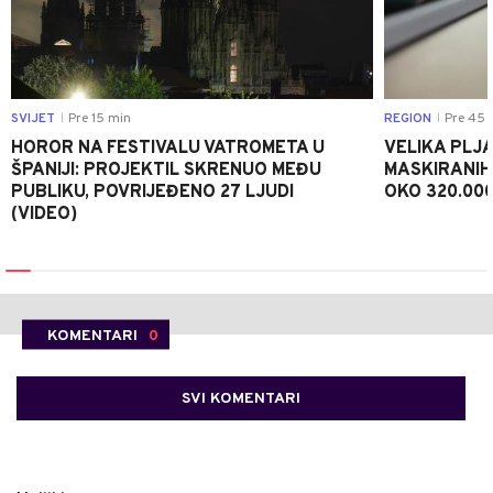
SVIJET
Pre 15 min
REGION
Pre 45 
|
|
HOROR NA FESTIVALU VATROMETA U
VELIKA PLJA
ŠPANIJI: PROJEKTIL SKRENUO MEĐU
MASKIRANIH
PUBLIKU, POVRIJEĐENO 27 LJUDI
OKO 320.00
(VIDEO)
KOMENTARI
0
SVI KOMENTARI