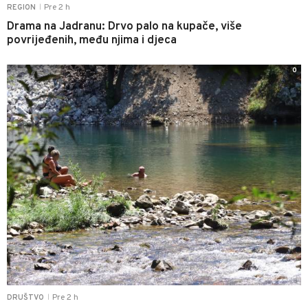
Pre 2 h
REGION
|
Drama na Jadranu: Drvo palo na kupače, više
povrijeđenih, među njima i djeca
0
Pre 2 h
DRUŠTVO
|