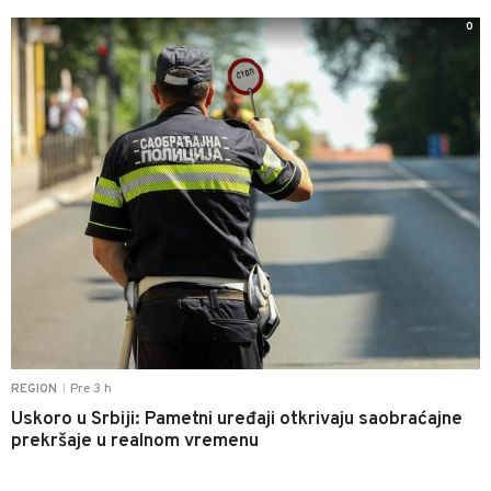
0
Pre 3 h
REGION
|
Uskoro u Srbiji: Pametni uređaji otkrivaju saobraćajne
prekršaje u realnom vremenu