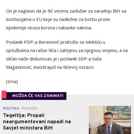
On je naglasio da je Ilić veoma zaslužan za saradnju BiH sa
institucijama u EU koje su nadležne za borbu protiv
epidemije virusa korona i nabavke vakcina.
Poslanik PDP-a Borenović pridružio se Mektiću u
optužbama na račun Ilića i zahtjevu za njegovu smjenu, a na
sličan način diskutovao je i poslanik SDP-a Saša
Magazinović, insistirajući na Ilićevoj ostavci.
(Srna)
MOŽDA ĆE VAS ZANIMATI
0
POLITIKA
11.01.2021.
|
Tegeltija: Propali
neargumentovani napadi na
Savjet ministara BiH