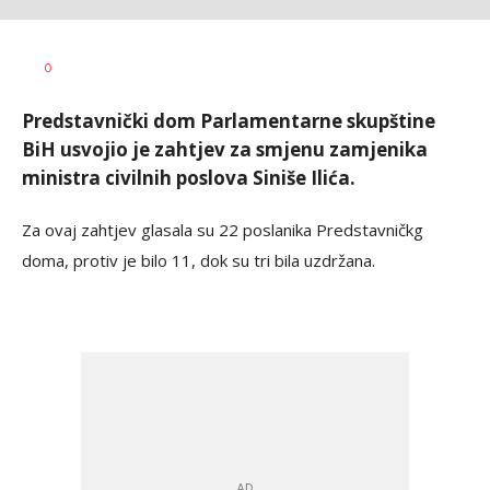
Dušan
AUTOR
0
Volaš
Predstavnički dom Parlamentarne skupštine
BiH usvojio je zahtjev za smjenu zamjenika
ministra civilnih poslova Siniše Ilića.
Za ovaj zahtjev glasala su 22 poslanika Predstavničkg
doma, protiv je bilo 11, dok su tri bila uzdržana.