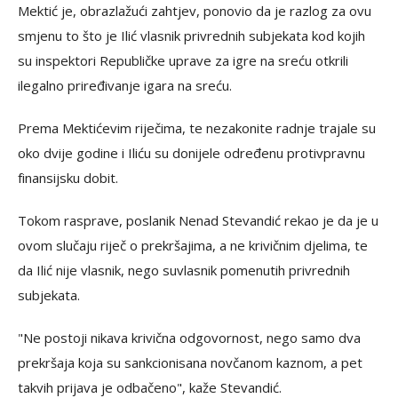
Mektić je, obrazlažući zahtjev, ponovio da je razlog za ovu
smjenu to što je Ilić vlasnik privrednih subjekata kod kojih
su inspektori Republičke uprave za igre na sreću otkrili
ilegalno priređivanje igara na sreću.
Prema Mektićevim riječima, te nezakonite radnje trajale su
oko dvije godine i Iliću su donijele određenu protivpravnu
finansijsku dobit.
Tokom rasprave, poslanik Nenad Stevandić rekao je da je u
ovom slučaju riječ o prekršajima, a ne krivičnim djelima, te
da Ilić nije vlasnik, nego suvlasnik pomenutih privrednih
subjekata.
"Ne postoji nikava krivična odgovornost, nego samo dva
prekršaja koja su sankcionisana novčanom kaznom, a pet
takvih prijava je odbačeno", kaže Stevandić.