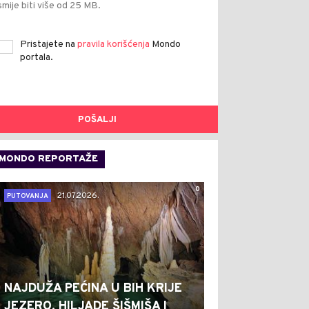
smije biti više od 25 MB.
Pristajete na
pravila korišćenja
Mondo
portala.
POŠALJI
MONDO REPORTAŽE
0
21.07.2026.
PUTOVANJA
NAJDUŽA PEĆINA U BIH KRIJE
JEZERO, HILJADE ŠIŠMIŠA I