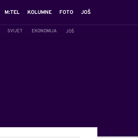
M:TEL
KOLUMNE
FOTO
JOŠ
SVIJET
EKONOMIJA
JOŠ