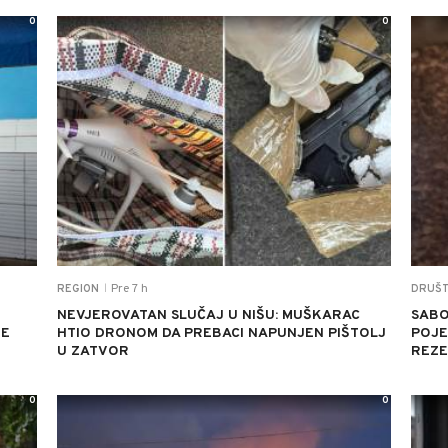
0
0
Pre 7 h
REGION
DRUŠ
|
NEVJEROVATAN SLUČAJ U NIŠU: MUŠKARAC
SABO
JE
HTIO DRONOM DA PREBACI NAPUNJEN PIŠTOLJ
POJED
U ZATVOR
REZE
0
0