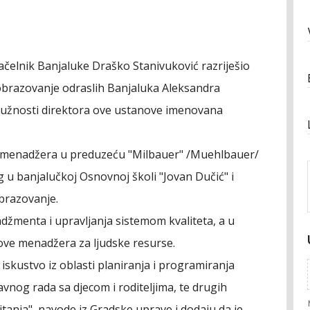
ačelnik Banjaluke Draško Stanivuković razriješio
obrazovanje odraslih Banjaluka Aleksandra
 dužnosti direktora ove ustanove imenovana
ISO menadžera u preduzeću "Milbauer" /Muehlbauer/
og u banjalučkoj Osnovnoj školi "Jovan Dučić" i
brazovanje.
adžmenta i upravljanja sistemom kvaliteta, a u
love menadžera za ljudske resurse.
skustvo iz oblasti planiranja i programiranja
nog rada sa djecom i roditeljima, te drugih
itanja", navode iz Gradske uprave i dodaju da je