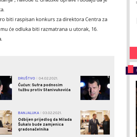
a.
o biti raspisan konkurs za direktora Centra za
mu će odluka biti razmatrana u utorak, 16.
.
2
5
DRUŠTVO
04.02.2021.
|
Ćućun: Sutra podnosim
tužbu protiv Stanivukovića
2
2
BANJALUKA
03.02.2021.
|
Odbijen prijedlog da Milada
Šukalo bude zamjenica
gradonačelnika