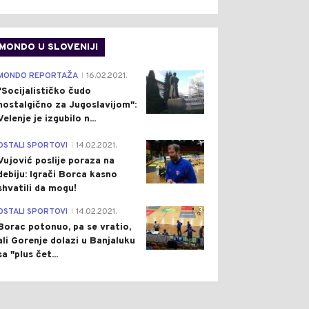
MONDO U SLOVENIJI
4
MONDO REPORTAŽA
16.02.2021.
|
"Socijalističko čudo
nostalgično za Jugoslavijom":
Velenje je izgubilo n...
ON
Pre 8 h
DRUŠTVO
Pre 9 h
|
|
IĆ PRIREDIO SVEČANU
VJETAR PONOVO
1
OSTALI SPORTOVI
14.02.2021.
|
ERU ZA ZELENSKOG:
RAZBUKTAO VATRU PA JE
Vujović poslije poraza na
NATE TEME
VATROGASCI SAVLADALI:
debiju: Igrači Borca kasno
GOVORA U BEOGRADU
POŽAR IZNAD SELA LUKA
shvatili da mogu!
TO)
KOD TREBINJA STAVLJEN
POD KONTROLU
3
OSTALI SPORTOVI
14.02.2021.
|
Borac potonuo, pa se vratio,
ali Gorenje dolazi u Banjaluku
sa "plus čet...