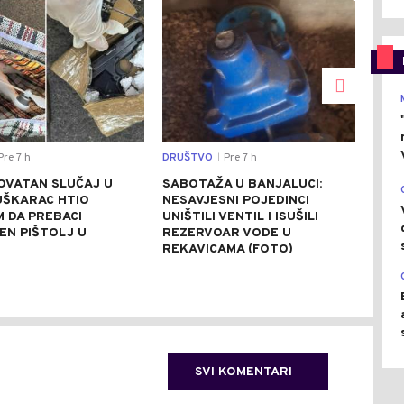
re 7 h
DRUŠTVO
Pre 7 h
REGI
|
OVATAN SLUČAJ U
SABOTAŽA U BANJALUCI:
VUČ
UŠKARAC HTIO
NESAVJESNI POJEDINCI
VEČ
 DA PREBACI
UNIŠTILI VENTIL I ISUŠILI
POZ
EN PIŠTOLJ U
REZERVOAR VODE U
RAZ
R
REKAVICAMA (FOTO)
(FO
SVI KOMENTARI