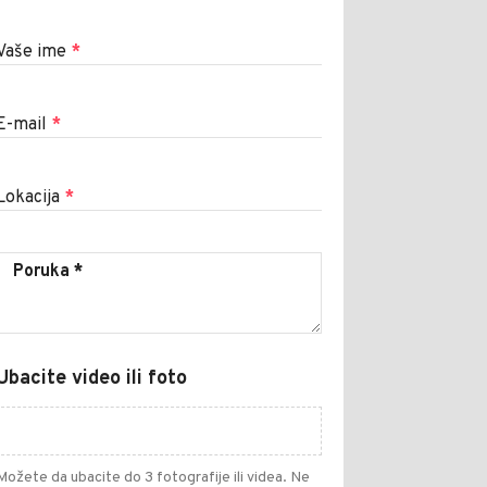
Vaše ime
*
E-mail
*
Lokacija
*
Ubacite video ili foto
Možete da ubacite do 3 fotografije ili videa. Ne