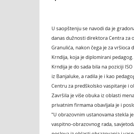
U saopštenju se navodi da je gradon
danas dužnosti direktora Centra za 
Granulića, nakon čega je za vršioca
Krndija, koja je diplomirani pedagog.
Krndija je do sada bila na poziciji 
iz Banjaluke, a radila je i kao pedag
Centru za predškolsko vaspitanje i o
Završila je više obuka iz oblasti men
privatnim firmama obavljala je i pos
"U obrazovnim ustanovama stekla je i
vaspitno-obrazovnog rada, savjetodav
poslova iz oblasti obrazovanja i vasp