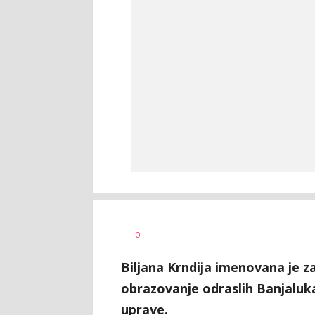
Bojana
AUTOR
0
Ninković
Biljana Krndija imenovana je z
obrazovanje odraslih Banjaluka
uprave.