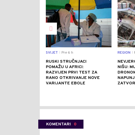
SVIJET
Pre 6 h
REGION
P
|
|
RUSKI STRUČNJACI
NEVJER
POMAŽU U AFRICI:
NIŠU: M
RAZVIJEN PRVI TEST ZA
DRONOM
RANO OTKRIVANJE NOVE
NAPUNJ
VARIJANTE EBOLE
ZATVO
KOMENTARI
0