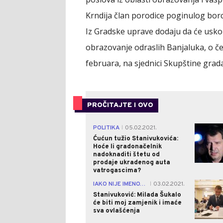
Krndija član porodice poginulog borc
Iz Gradske uprave dodaju da će uskor
obrazovanje odraslih Banjaluka, o če
februara, na sjednici Skupštine grada
PROČITAJTE I OVO
POLITIKA
05.02.2021.
|
Ćućun tužio Stanivukovića:
Hoće li gradonačelnik
nadoknaditi štetu od
prodaje ukradenog auta
vatrogascima?
IAKO NIJE IMENOVANA
03.02.2021.
|
Stanivuković: Milada Šukalo
će biti moj zamjenik i imaće
sva ovlašćenja