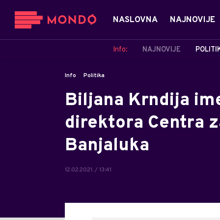
NASLOVNA
NAJNOVIJE
Info:
NAJNOVIJE
POLITI
Info
Politika
Biljana Krndija im
direktora Centra z
Banjaluka
12.02.2021. / 13:41