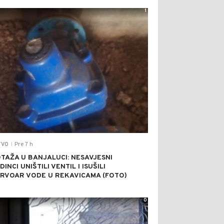
1
Pre 7 h
TVO
|
TAŽA U BANJALUCI: NESAVJESNI
INCI UNIŠTILI VENTIL I ISUŠILI
RVOAR VODE U REKAVICAMA (FOTO)
0