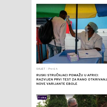
Pre 6 h
SVIJET
|
RUSKI STRUČNJACI POMAŽU U AFRICI:
RAZVIJEN PRVI TEST ZA RANO OTKRIVAN
NOVE VARIJANTE EBOLE
5 slika