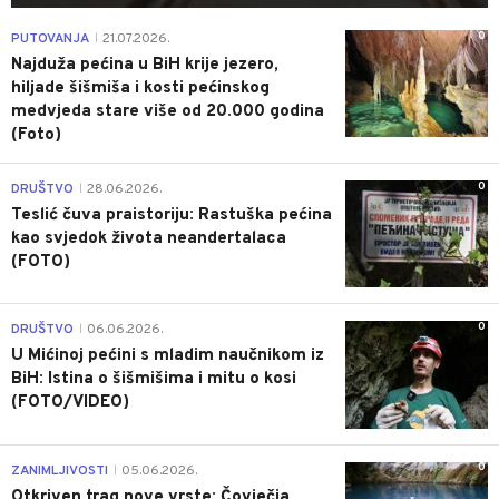
0
PUTOVANJA
21.07.2026.
|
Najduža pećina u BiH krije jezero,
hiljade šišmiša i kosti pećinskog
medvjeda stare više od 20.000 godina
(Foto)
0
DRUŠTVO
28.06.2026.
|
Teslić čuva praistoriju: Rastuška pećina
kao svjedok života neandertalaca
(FOTO)
0
DRUŠTVO
06.06.2026.
|
U Mićinoj pećini s mladim naučnikom iz
BiH: Istina o šišmišima i mitu o kosi
(FOTO/VIDEO)
0
ZANIMLJIVOSTI
05.06.2026.
|
Otkriven trag nove vrste: Čovječja