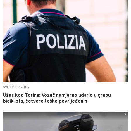
Pre 11 h
SVIJET
|
Užas kod Torina: Vozač namjerno udario u grupu
biciklista, četvoro teško povrijeđenih
0