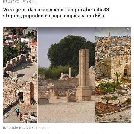
Pre 8 min
DRUŠTVO
|
Vreo ljetni dan pred nama: Temperatura do 38
stepeni, popodne na jugu moguća slaba kiša
0
Pre 1 h
ISTORIJA KOJA ŽIVI
|