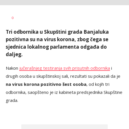
Dragana
AUTOR
0
Božić
Tri odbornika u Skupštini grada Banjaluka
pozitivna su na virus korona, zbog čega se
sjednica lokalnog parlamenta odgađa do
daljeg.
Nakon
jučerašnjeg testiranja svih prisutnih odbornika
i
drugih osoba u skupštinskoj sali, rezultati su pokazali da je
na virus korona pozitivno šest osoba
, od kojih tri
odbornika, saopšteno je iz kabineta predsjednika Skupštine
grada.