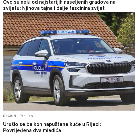
Ovo su neki od najstarijih naseljenih gradova na
svijetu: Njihova tajna i dalje fascinira svijet
0
Pre 10 h
REGION
|
Urušio se balkon napuštene kuće u Rijeci:
Povrijeđena dva mladića