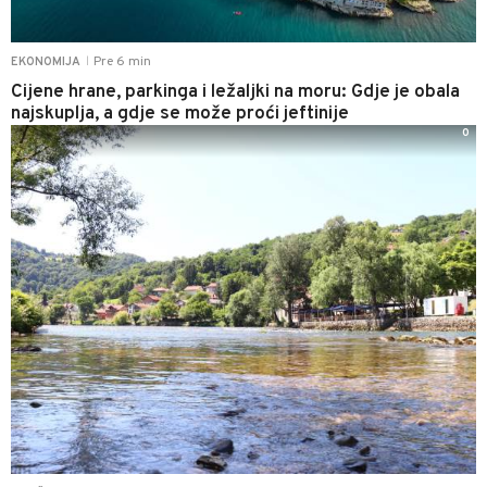
Pre 6 min
EKONOMIJA
|
Cijene hrane, parkinga i ležaljki na moru: Gdje je obala
najskuplja, a gdje se može proći jeftinije
0