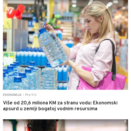
Pre 11 h
EKONOMIJA
|
Više od 20,6 miliona KM za stranu vodu: Ekonomski
apsurd u zemlji bogatoj vodnim resursima
0