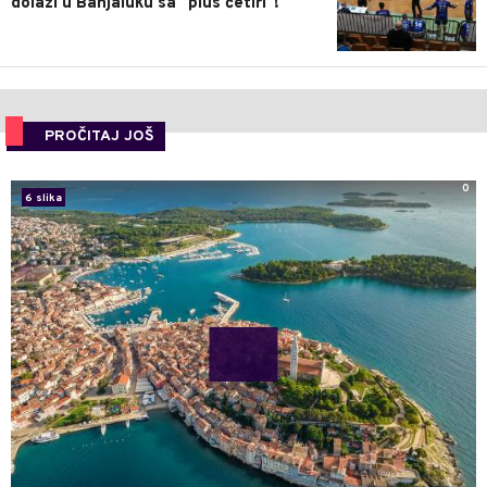
dolazi u Banjaluku sa "plus četiri"!
PROČITAJ JOŠ
0
6 slika