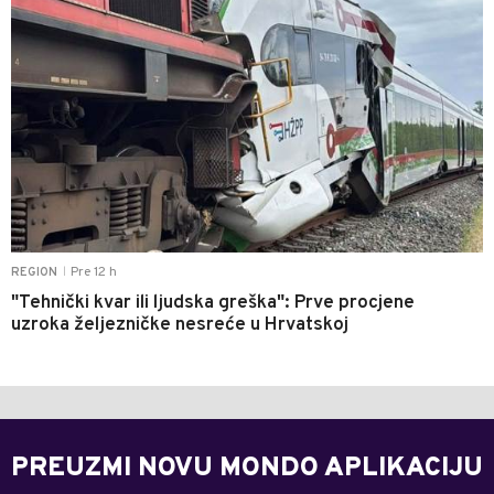
Pre 12 h
REGION
|
"Tehnički kvar ili ljudska greška": Prve procjene
uzroka željezničke nesreće u Hrvatskoj
PREUZMI NOVU MONDO APLIKACIJU