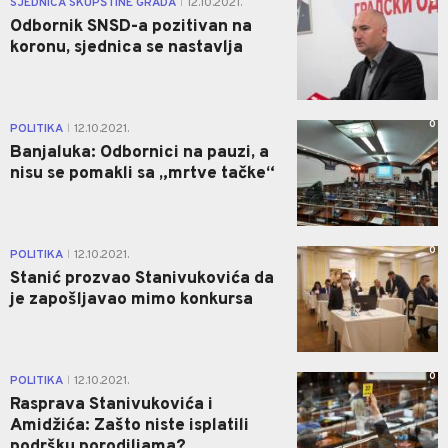
SJEDNICA SKUPŠTINE GRADA
12.10.2021.
|
Odbornik SNSD-a pozitivan na
koronu, sjednica se nastavlja
0
POLITIKA
12.10.2021.
|
Banjaluka: Odbornici na pauzi, a
nisu se pomakli sa „mrtve tačke“
0
POLITIKA
12.10.2021.
|
Stanić prozvao Stanivukovića da
je zapošljavao mimo konkursa
0
POLITIKA
12.10.2021.
|
Rasprava Stanivukovića i
Amidžića: Zašto niste isplatili
podršku porodiljama?