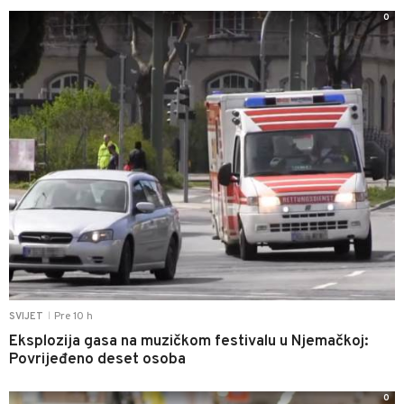
0
Pre 10 h
SVIJET
|
Eksplozija gasa na muzičkom festivalu u Njemačkoj:
Povrijeđeno deset osoba
0