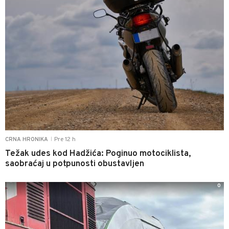
Pre 12 h
CRNA HRONIKA
|
Težak udes kod Hadžića: Poginuo motociklista,
saobraćaj u potpunosti obustavljen
0