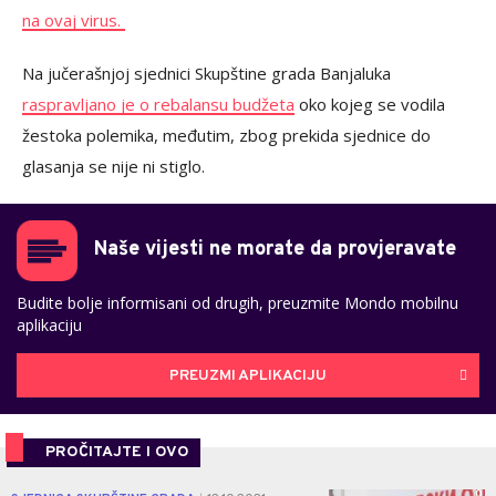
na ovaj virus.
Na jučerašnjoj sjednici Skupštine grada Banjaluka
raspravljano je o rebalansu budžeta
oko kojeg se vodila
žestoka polemika, međutim, zbog prekida sjednice do
glasanja se nije ni stiglo.
Naše vijesti ne morate da provjeravate
Budite bolje informisani od drugih, preuzmite Mondo mobilnu
aplikaciju
PREUZMI APLIKACIJU
PROČITAJTE I OVO
0