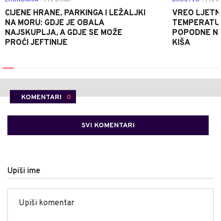
EKONOMIJA
Pre 6 min
DRUŠTVO
Pre 8
CIJENE HRANE, PARKINGA I LEŽALJKI
VREO LJETN
NA MORU: GDJE JE OBALA
TEMPERATUR
NAJSKUPLJA, A GDJE SE MOŽE
POPODNE NA
PROĆI JEFTINIJE
KIŠA
KOMENTARI
0
SVI KOMENTARI
Upiši ime