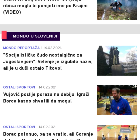
ribica mogla bi ponijeti ime po Krajini
(VIDEO)
MONDO U SLOVENIJI
4
MONDO REPORTAŽA
16.02.2021.
|
"Socijalističko čudo nostalgično za
Jugoslavijom": Velenje je izgubilo naziv,
ali je u duši ostalo Titovo!
1
OSTALI SPORTOVI
14.02.2021.
|
Vujović poslije poraza na debiju: Igrači
Borca kasno shvatili da mogu!
3
OSTALI SPORTOVI
14.02.2021.
|
Borac potonuo, pa se vratio, ali Gorenje