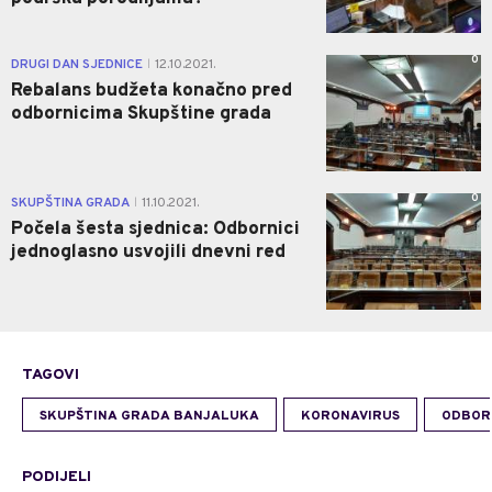
0
DRUGI DAN SJEDNICE
12.10.2021.
|
Rebalans budžeta konačno pred
odbornicima Skupštine grada
0
SKUPŠTINA GRADA
11.10.2021.
|
Počela šesta sjednica: Odbornici
jednoglasno usvojili dnevni red
TAGOVI
SKUPŠTINA GRADA BANJALUKA
KORONAVIRUS
ODBOR
PODIJELI