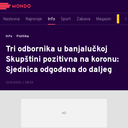
Naslovna
Najnovije
Info
Sport
Zabava
Magazin
M
Info
Politika
Tri odbornika u banjalučkoj
Skupštini pozitivna na koronu:
Sjednica odgođena do daljeg
13.10.2021. / 08:13