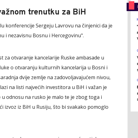
 važnom trenutku za BiH
u konferencije Sergeju Lavrovu na činjenici da je
nu i nezavisnu Bosnu i Hercegovinu".
ost za otvaranje kancelarije Ruske ambasade u
uke o otvaranju kulturnih kancelarija u Bosni i
saradnja dvije zemlje na zadovoljavajućem nivou,
lazi na listi najvećih investitora u BiH i važan je
e u odnosu na rusko je malo te je zbog toga i
eći izvoz iz BiH u Rusiju, što bi svakako pomoglo