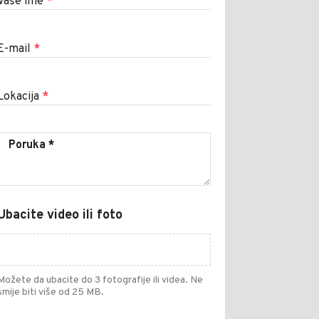
Vaše ime
*
E-mail
*
Lokacija
*
Ubacite video ili foto
Možete da ubacite do 3 fotografije ili videa. Ne
smije biti više od 25 MB.