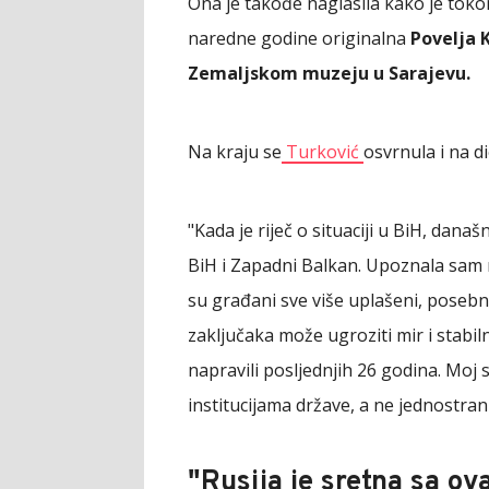
Ona je takođe naglasila kako je tok
naredne godine originalna
Povelja K
Zemaljskom muzeju u Sarajevu.
Na kraju se
Turković
osvrnula i na d
"Kada je riječ o situaciji u BiH, dana
BiH i Zapadni Balkan. Upoznala sam m
su građani sve više uplašeni, posebn
zaključaka može ugroziti mir i stabil
napravili posljednjih 26 godina. Moj s
institucijama države, a ne jednostran
"Rusija je sretna sa o