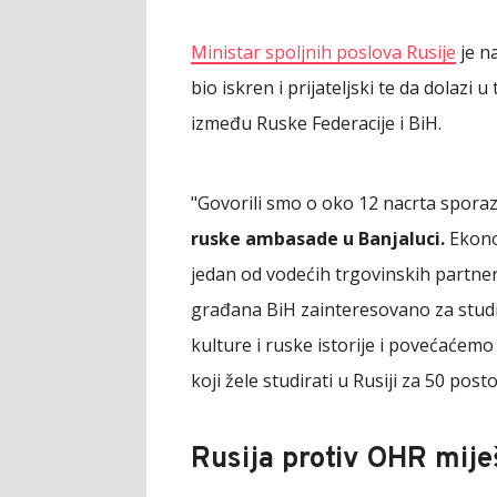
Ministar spoljnih poslova Rusije
je n
bio iskren i prijateljski te da dolazi
između Ruske Federacije i BiH.
"Govorili smo o oko 12 nacrta spora
ruske ambasade u Banjaluci.
Ekonom
jedan od vodećih trgovinskih partner
građana BiH zainteresovano za studi
kulture i ruske istorije i povećaćem
koji žele studirati u Rusiji za 50 post
Rusija protiv OHR mije