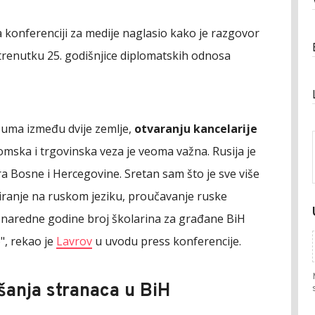
a konferenciji za medije naglasio kako je razgovor
 u trenutku 25. godišnjice diplomatskih odnosa
zuma između dvije zemlje,
otvaranju kancelarije
ska i trgovinska veza je veoma važna. Rusija je
a Bosne i Hercegovine. Sretan sam što je sve više
ranje na ruskom jeziku, proučavanje ruske
o naredne godine broj školarina za građane BiH
o", rekao je
Lavrov
u uvodu press konferencije.
šanja stranaca u BiH