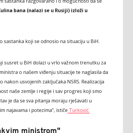
om sastanka razgovarano i o mogućnosti da se
ulina bana (nalazi se u Rusiji) izloži u
io sastanka koji se odnosio na situaciju u BiH.
šnji susret u BiH dolazi u vrlo važnom trenutku za
inistra o našem viđenju situacije te naglasila da
o nakon usvojenih zaključaka NSRS. Realizacija
nost naše zemlje i regije i sav progres koji smo
tav je da se sva pitanja moraju rješavati u
im najavama i potezima", ističe
Turković.
vakvim ministrom"