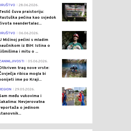
0
DRUŠTVO
28.06.2026.
|
Teslić čuva praistoriju:
Rastuška pećina kao svjedok
života neandertalac...
0
DRUŠTVO
06.06.2026.
|
U Mićinoj pećini s mladim
naučnikom iz BiH: Istina o
šišmišima i mitu o ...
0
ZANIMLJIVOSTI
05.06.2026.
|
Otkriven trag nove vrste:
Čovječja ribica mogla bi
ponijeti ime po Kraji...
0
REGION
29.05.2026.
|
Sam među vukovima i
šakalima: Nevjerovatna
reportaža o jedinom
stanovnik...