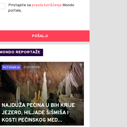
Pristajete na
pravila korišćenja
Mondo
portala.
POŠALJI
MONDO REPORTAŽE
0
21.07.2026.
PUTOVANJA
NAJDUŽA PEĆINA U BIH KRIJE
JEZERO, HILJADE ŠIŠMIŠA I
KOSTI PEĆINSKOG MED...