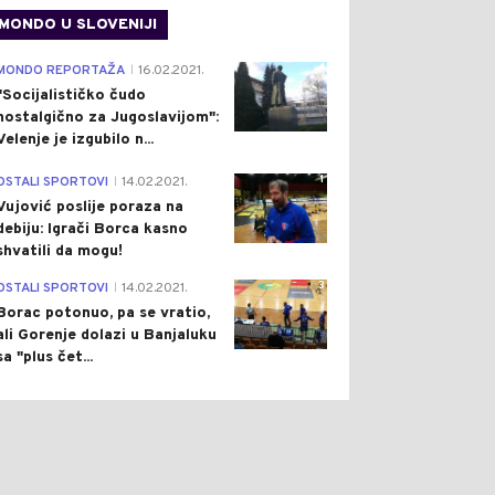
MONDO U SLOVENIJI
4
MONDO REPORTAŽA
16.02.2021.
|
"Socijalističko čudo
nostalgično za Jugoslavijom":
Velenje je izgubilo n...
1
OSTALI SPORTOVI
14.02.2021.
|
Vujović poslije poraza na
debiju: Igrači Borca kasno
shvatili da mogu!
3
OSTALI SPORTOVI
14.02.2021.
|
Borac potonuo, pa se vratio,
ali Gorenje dolazi u Banjaluku
sa "plus čet...