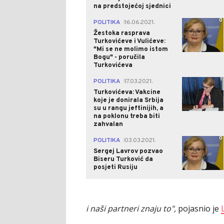
na predstojećoj sjednici
0
POLITIKA
16.06.2021.
|
Žestoka rasprava
Turkovićeve i Vulićeve:
"Mi se ne molimo istom
Bogu" - poručila
Turkovićeva
1
POLITIKA
17.03.2021.
|
Turkovićeva: Vakcine
koje je donirala Srbija
su u rangu jeftinijih, a
na poklonu treba biti
zahvalan
0
POLITIKA
03.03.2021.
|
Sergej Lavrov pozvao
Biseru Turković da
posjeti Rusiju
i naši partneri znaju to",
pojasnio je