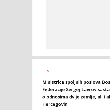
Željko
AUTOR
0
Svitlica
Ministrica spoljnih poslova Bo
Federacije Sergej Lavrov sastal
o odnosima dvije zemlje, ali i ak
Hercegovin