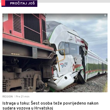
PROČITAJ JOŠ
0
Pre 21 min
REGION
|
Istraga u toku: Šest osoba teže povrijeđeno nakon
sudara vozova u Hrvatskoj