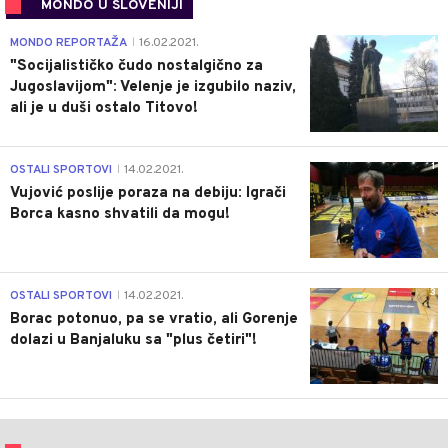
MONDO U SLOVENIJI
4
MONDO REPORTAŽA
16.02.2021.
|
"Socijalističko čudo nostalgično za
Jugoslavijom": Velenje je izgubilo naziv,
ali je u duši ostalo Titovo!
1
OSTALI SPORTOVI
14.02.2021.
|
Vujović poslije poraza na debiju: Igrači
Borca kasno shvatili da mogu!
3
OSTALI SPORTOVI
14.02.2021.
|
Borac potonuo, pa se vratio, ali Gorenje
dolazi u Banjaluku sa "plus četiri"!