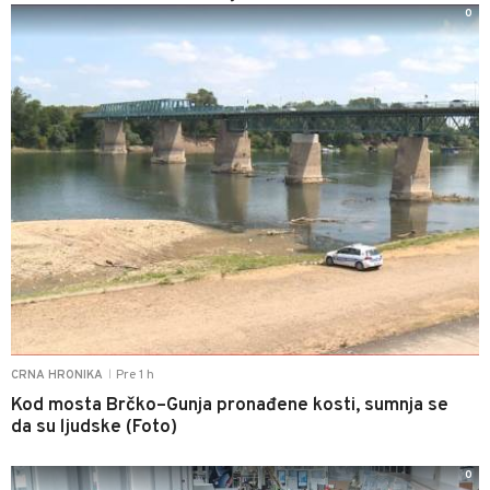
0
Pre 1 h
CRNA HRONIKA
|
Kod mosta Brčko–Gunja pronađene kosti, sumnja se
da su ljudske (Foto)
0