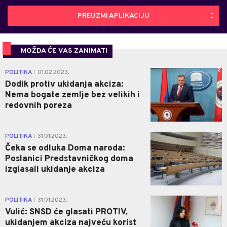
PREUZMI APLIKACIJU
MOŽDA ĆE VAS ZANIMATI
2
POLITIKA
01.02.2023.
|
Dodik protiv ukidanja akciza:
Nema bogate zemlje bez velikih i
redovnih poreza
0
POLITIKA
31.01.2023.
|
Čeka se odluka Doma naroda:
Poslanici Predstavničkog doma
izglasali ukidanje akciza
0
POLITIKA
31.01.2023.
|
Vulić: SNSD će glasati PROTIV,
ukidanjem akciza najveću korist