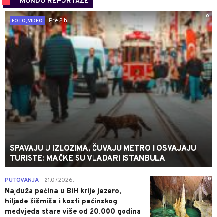
MONDO REPORTAŽE
0
Pre 2 h
FOTO, VIDEO
SPAVAJU U IZLOZIMA, ČUVAJU METRO I OSVAJAJU
TURISTE: MAČKE SU VLADARI ISTANBULA
0
PUTOVANJA
21.07.2026.
|
Najduža pećina u BiH krije jezero,
hiljade šišmiša i kosti pećinskog
medvjeda stare više od 20.000 godina