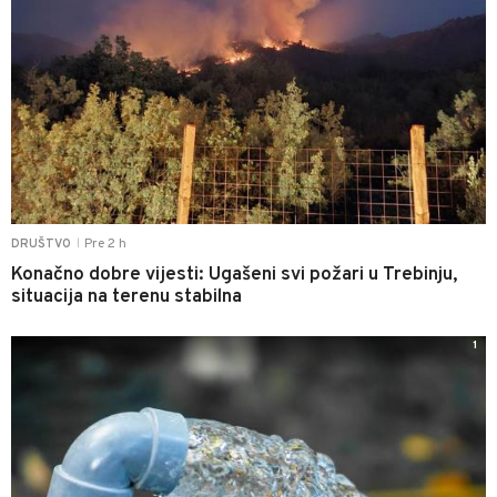
Pre 2 h
DRUŠTVO
|
Konačno dobre vijesti: Ugašeni svi požari u Trebinju,
situacija na terenu stabilna
1