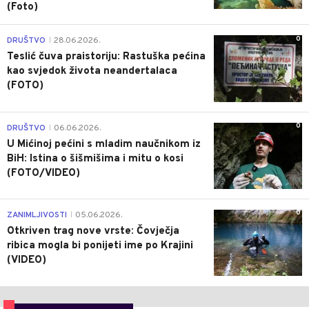
(Foto)
0
DRUŠTVO
28.06.2026.
|
Teslić čuva praistoriju: Rastuška pećina
kao svjedok života neandertalaca
(FOTO)
0
DRUŠTVO
06.06.2026.
|
U Mićinoj pećini s mladim naučnikom iz
BiH: Istina o šišmišima i mitu o kosi
(FOTO/VIDEO)
0
ZANIMLJIVOSTI
05.06.2026.
|
Otkriven trag nove vrste: Čovječja
ribica mogla bi ponijeti ime po Krajini
(VIDEO)