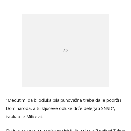
"Međutim, da bi odluka bila punovažna treba da je podrži i
Dom naroda, a tu ključeve odluke drže delegati SNSD",
istakao je Miličević.
On je pozvao da se pokrene inicijativa da se "izmijeni Zakon