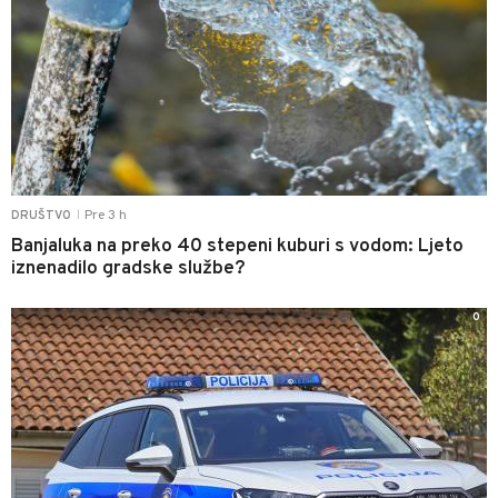
Pre 3 h
DRUŠTVO
|
Banjaluka na preko 40 stepeni kuburi s vodom: Ljeto
iznenadilo gradske službe?
0