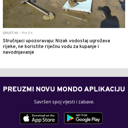
Pre 3 h
DRUŠTVO
|
Stručnjaci upozoravaju: Nizak vodostaj ugrožava
rijeke, ne koristite riječnu vodu za kupanje i
navodnjavanje
PREUZMI NOVU MONDO APLIKACIJU
Savršen spoj vijesti i zabave.