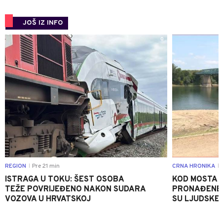
JOŠ IZ INFO
0
REGION
Pre 21 min
CRNA HRONIKA
|
|
ISTRAGA U TOKU: ŠEST OSOBA
KOD MOSTA
TEŽE POVRIJEĐENO NAKON SUDARA
PRONAĐENE 
VOZOVA U HRVATSKOJ
SU LJUDSKE