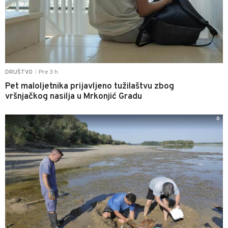
Pre 3 h
DRUŠTVO
|
Pet maloljetnika prijavljeno tužilaštvu zbog
vršnjačkog nasilja u Mrkonjić Gradu
0