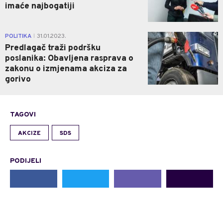
imaće najbogatiji
0
POLITIKA
31.01.2023.
|
Predlagač traži podršku
poslanika: Obavljena rasprava o
zakonu o izmjenama akciza za
gorivo
TAGOVI
AKCIZE
SDS
PODIJELI