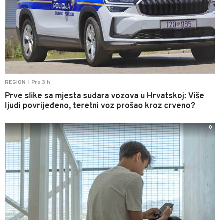
Pre 3 h
REGION
|
Prve slike sa mjesta sudara vozova u Hrvatskoj: Više
ljudi povrijeđeno, teretni voz prošao kroz crveno?
0