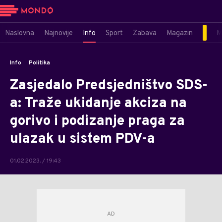
Naslovna
Najnovije
Info
Sport
Zabava
Magazin
M
Info
Politika
Zasjedalo Predsjedništvo SDS-
a: Traže ukidanje akciza na
gorivo i podizanje praga za
ulazak u sistem PDV-a
01.02.2023. / 19:43