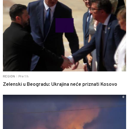
Pre 1 h
REGION
|
Zelenski u Beogradu: Ukrajina neće priznati Kosovo
0