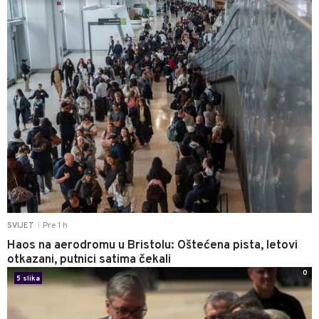
Pre 1 h
SVIJET
|
Haos na aerodromu u Bristolu: Oštećena pista, letovi
otkazani, putnici satima čekali
0
5 slika