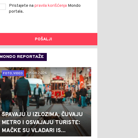
Pristajete na
pravila korišćenja
Mondo
portala.
POŠALJI
MONDO REPORTAŽE
0
08.08.2026.
FOTO, VIDEO
SPAVAJU U IZLOZIMA, ČUVAJU
METRO I OSVAJAJU TURISTE:
MAČKE SU VLADARI IS...