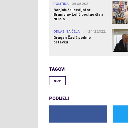
POLITIKA
05.08.2024.
|
Banjalučki pedijatar
Branislav Lolić postao član
NDP-a
ODLAZI SA ČELA STRANKE
24.12.2022.
|
Dragan Čavić podnio
ostavku
TAGOVI
NDP
PODIJELI