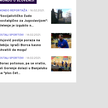
MONDO U SLOVENIJI
4
MONDO REPORTAŽA
16.02.2021.
|
"Socijalističko čudo
nostalgično za Jugoslavijom":
Velenje je izgubilo n...
1
OSTALI SPORTOVI
14.02.2021.
|
Vujović poslije poraza na
debiju: Igrači Borca kasno
shvatili da mogu!
3
OSTALI SPORTOVI
14.02.2021.
|
Borac potonuo, pa se vratio,
ali Gorenje dolazi u Banjaluku
sa "plus čet...