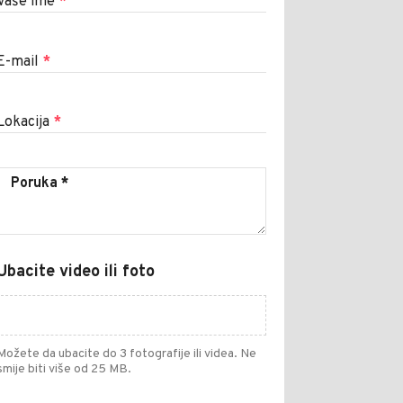
Vaše ime
*
E-mail
*
Lokacija
*
Ubacite video ili foto
Možete da ubacite do 3 fotografije ili videa. Ne
smije biti više od 25 MB.