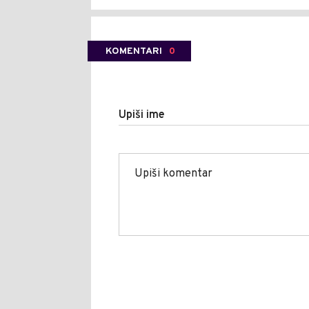
KOMENTARI
0
Upiši ime