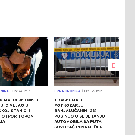
0
0
NIKA
Pre 46 min
CRNA HRONIKA
Pre 56 min
DRU
|
|
N MALOLJETNIK U
TRAGEDIJA U
BAN
U: DIVLJAO U
POTKOZARJU:
JED
SKOJ STANICI I
BANJALUČANIN (23)
100
 OTPOR TOKOM
POGINUO U SLIJETANJU
PRI
JA
AUTOMOBILA SA PUTA,
PON
SUVOZAČ POVRIJEĐEN