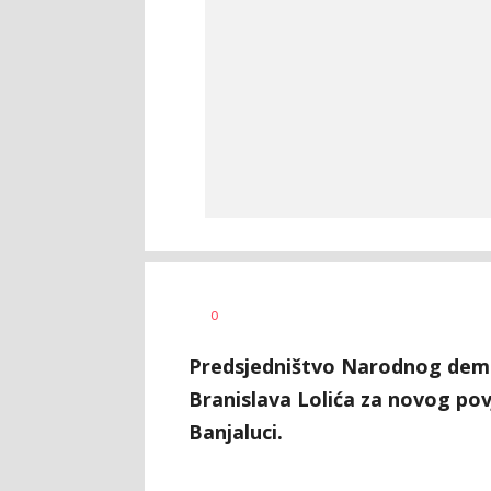
Dragana
AUTOR
0
Božić
Predsjedništvo Narodnog dem
Branislava Lolića za novog po
Banjaluci.