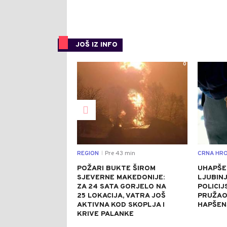
JOŠ IZ INFO
0
REGION
Pre 43 min
CRNA HRO
|
POŽARI BUKTE ŠIROM
UHAPŠE
SJEVERNE MAKEDONIJE:
LJUBINJ
ZA 24 SATA GORJELO NA
POLICIJ
25 LOKACIJA, VATRA JOŠ
PRUŽAO
AKTIVNA KOD SKOPLJA I
HAPŠEN
KRIVE PALANKE