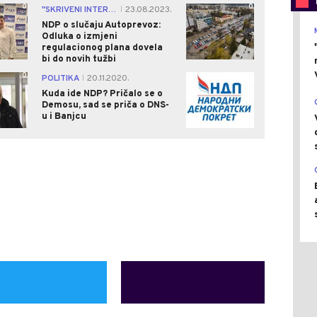
0
0
"SKRIVENI INTERESI"
23.08.2023.
|
NDP o slučaju Autoprevoz:
Odluka o izmjeni
regulacionog plana dovela
bi do novih tužbi
0
0
POLITIKA
20.11.2020.
|
Kuda ide NDP? Pričalo se o
Demosu, sad se priča o DNS-
u i Banjcu