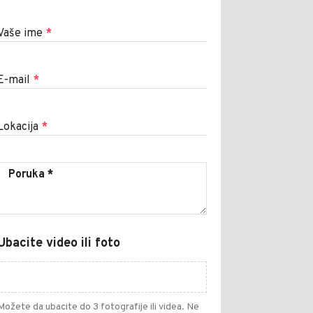
Vaše ime
*
E-mail
*
Lokacija
*
Ubacite video ili foto
Možete da ubacite do 3 fotografije ili videa. Ne