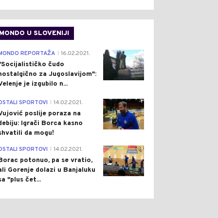
MONDO U SLOVENIJI
4
MONDO REPORTAŽA
16.02.2021.
|
"Socijalističko čudo
nostalgično za Jugoslavijom":
Velenje je izgubilo n...
1
OSTALI SPORTOVI
14.02.2021.
|
Vujović poslije poraza na
0
0
debiju: Igrači Borca kasno
shvatili da mogu!
3
OSTALI SPORTOVI
14.02.2021.
|
Borac potonuo, pa se vratio,
ali Gorenje dolazi u Banjaluku
sa "plus čet...
ŠTVO
Pre 1 h
CRNA HRONIKA
Pre 1 h
|
|