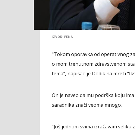
IZVOR: FENA
"Tokom oporavka od operativnog zah
o mom trenutnom zdravstvenom stanju,
tema", napisao je Dodik na mreži "Iks
On je naveo da mu podrška koju ima n
saradnika znači veoma mnogo.
"Još jednom svima izražavam veliku z