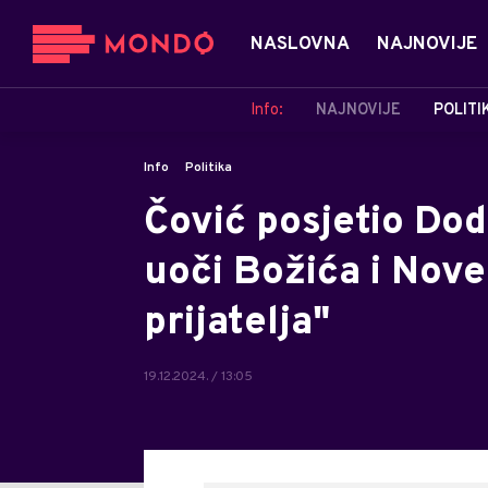
NASLOVNA
NAJNOVIJE
Info:
NAJNOVIJE
POLITI
Info
Politika
Čović posjetio Dod
uoči Božića i Nove
prijatelja"
19.12.2024. / 13:05