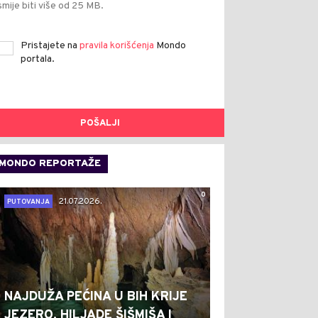
smije biti više od 25 MB.
Pristajete na
pravila korišćenja
Mondo
portala.
POŠALJI
MONDO REPORTAŽE
0
21.07.2026.
PUTOVANJA
NAJDUŽA PEĆINA U BIH KRIJE
JEZERO, HILJADE ŠIŠMIŠA I