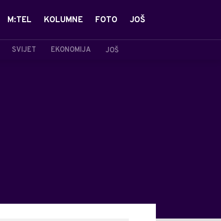
M:TEL
KOLUMNE
FOTO
JOŠ
SVIJET
EKONOMIJA
JOŠ