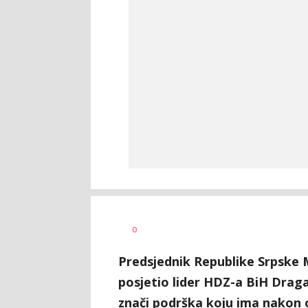
Željko
AUTOR
0
Svitlica
Predsjednik Republike Srpske 
posjetio lider HDZ-a BiH Drag
znači podrška koju ima nakon 