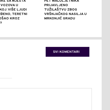
IKE SA MJESTA
PET MALOLJETNIKA
STR
 VOZOVA U
PRIJAVLJENO
UPO
OJ: VIŠE LJUDI
TUŽILAŠTVU ZBOG
VOD
EĐENO, TERETNI
VRŠNJAČKOG NASILJA U
RIJ
OŠAO KROZ
MRKONJIĆ GRADU
RIJ
?
KUP
NAV
SVI KOMENTARI