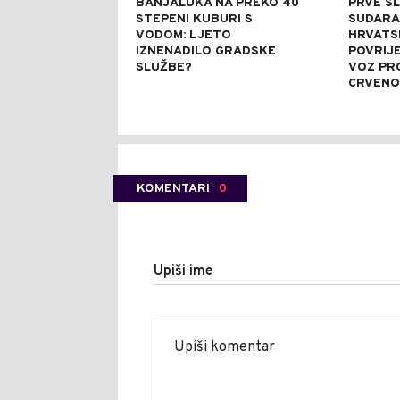
BANJALUKA NA PREKO 40
PRVE SL
STEPENI KUBURI S
SUDARA
VODOM: LJETO
HRVATSK
IZNENADILO GRADSKE
POVRIJ
SLUŽBE?
VOZ PR
CRVENO
KOMENTARI
0
Upiši ime