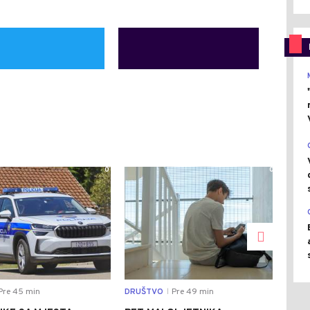
0
0
Pre 45 min
DRUŠTVO
Pre 49 min
DRU
|