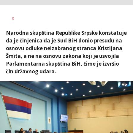
Željko
AUTOR
0
Svitlica
Narodna skupština Republike Srpske konstatuje
da je činjenica da je Sud BiH donio presudu na
osnovu odluke neizabranog stranca Kristijana
Šmita, a ne na osnovu zakona koji je usvojila
Parlamentarna skupština BiH, čime je izvršio
čin državnog udara.