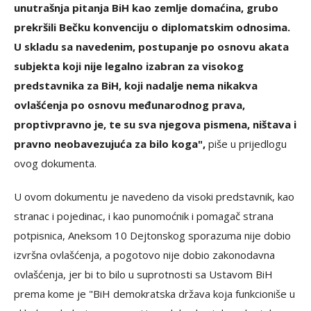
unutrašnja pitanja BiH kao zemlje domaćina, grubo
prekršili Bečku konvenciju o diplomatskim odnosima.
U skladu sa navedenim, postupanje po osnovu akata
subjekta koji nije legalno izabran za visokog
predstavnika za BiH, koji nadalje nema nikakva
ovlašćenja po osnovu međunarodnog prava,
proptivpravno je, te su sva njegova pismena, ništava i
pravno neobavezujuća za bilo koga",
piše u prijedlogu
ovog dokumenta.
U ovom dokumentu je navedeno da visoki predstavnik, kao
stranac i pojedinac, i kao punomoćnik i pomagač strana
potpisnica, Aneksom 10 Dejtonskog sporazuma nije dobio
izvršna ovlašćenja, a pogotovo nije dobio zakonodavna
ovlašćenja, jer bi to bilo u suprotnosti sa Ustavom BiH
prema kome je "BiH demokratska država koja funkcioniše u