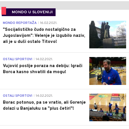
MONDO U SLOVENIJI
4
MONDO REPORTAŽA
16.02.2021.
|
"Socijalističko čudo nostalgično za
Jugoslavijom": Velenje je izgubilo naziv,
ali je u duši ostalo Titovo!
1
OSTALI SPORTOVI
14.02.2021.
|
Vujović poslije poraza na debiju: Igrači
Borca kasno shvatili da mogu!
3
OSTALI SPORTOVI
14.02.2021.
|
Borac potonuo, pa se vratio, ali Gorenje
dolazi u Banjaluku sa "plus četiri"!