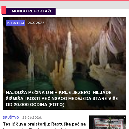
MONDO REPORTAŽE
0
21.07.2026.
PUTOVANJA
NAJDUŽA PEĆINA U BIH KRIJE JEZERO, HILJADE
ŠIŠMIŠA I KOSTI PEĆINSKOG MEDVJEDA STARE VIŠE
OD 20.000 GODINA (FOTO)
0
DRUŠTVO
28.06.2026.
|
Teslić čuva praistoriju: Rastuška pećina