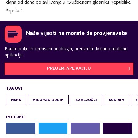
dana od dana objavljivanja u "Službenom glasniku Republike
Srpske".
Naše vijesti ne morate da provjeravate
Budite bolje informisani od drugih, preuzmite Mondo mobilnu
aplikaciju
PREUZMI APLIKACIJU
TAGOVI
NSRS
MILORAD DODIK
ZAKLJUČCI
SUD BIH
PODIJELI