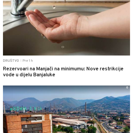
Pre 1 h
DRUŠTVO
|
Rezervoari na Manjači na minimumu: Nove restrikcije
vode u dijelu Banjaluke
0