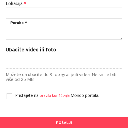
Lokacija
*
Ubacite video ili foto
Možete da ubacite do 3 fotografije ili videa. Ne smije biti
više od 25 MB.
Pristajete na
Mondo portala.
pravila korišćenja
POŠALJI