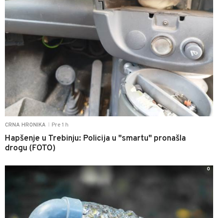
Pre 1 h
CRNA HRONIKA
|
Hapšenje u Trebinju: Policija u "smartu" pronašla
drogu (FOTO)
0