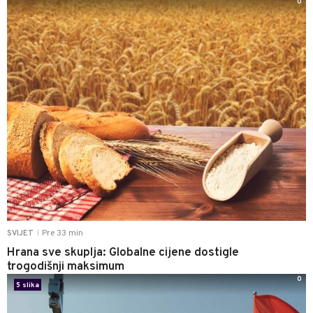
0
Pre 33 min
SVIJET
|
Hrana sve skuplja: Globalne cijene dostigle
trogodišnji maksimum
0
5 slika