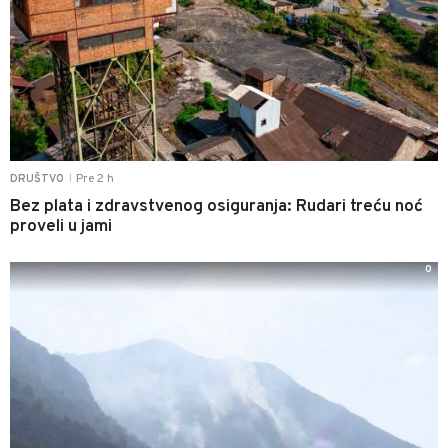
Pre 2 h
DRUŠTVO
|
Bez plata i zdravstvenog osiguranja: Rudari treću noć
proveli u jami
0