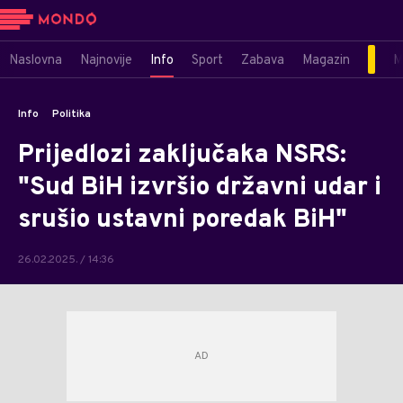
Naslovna
Najnovije
Info
Sport
Zabava
Magazin
M
Info
Politika
Prijedlozi zaključaka NSRS:
"Sud BiH izvršio državni udar i
srušio ustavni poredak BiH"
26.02.2025. / 14:36