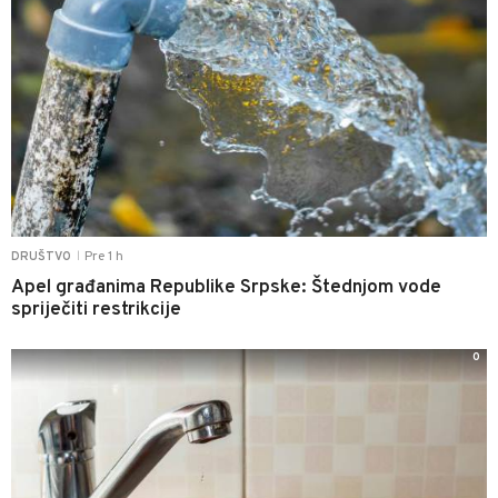
Pre 1 h
DRUŠTVO
|
Apel građanima Republike Srpske: Štednjom vode
spriječiti restrikcije
0