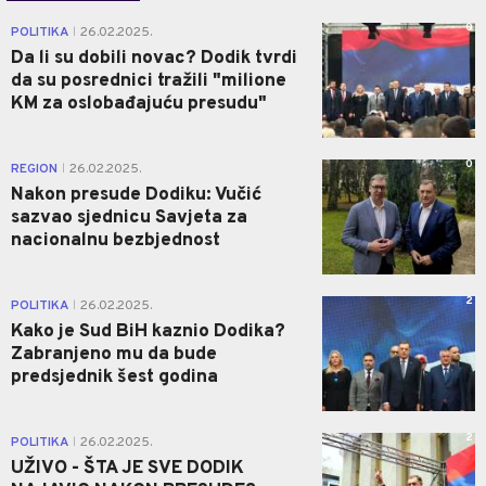
0
POLITIKA
26.02.2025.
|
Da li su dobili novac? Dodik tvrdi
da su posrednici tražili "milione
KM za oslobađajuću presudu"
0
REGION
26.02.2025.
|
Nakon presude Dodiku: Vučić
sazvao sjednicu Savjeta za
nacionalnu bezbjednost
2
POLITIKA
26.02.2025.
|
Kako je Sud BiH kaznio Dodika?
Zabranjeno mu da bude
predsjednik šest godina
2
POLITIKA
26.02.2025.
|
UŽIVO - ŠTA JE SVE DODIK