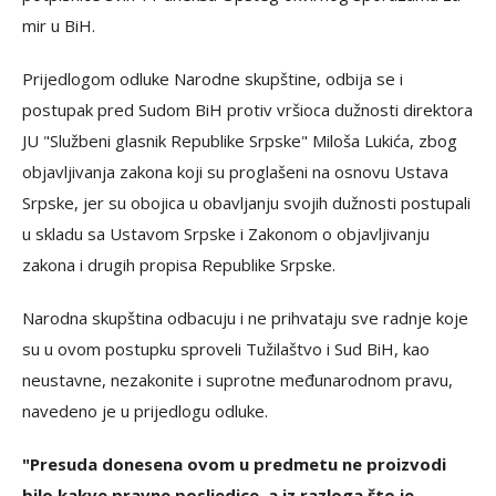
mir u BiH.
Prijedlogom odluke Narodne skupštine, odbija se i
postupak pred Sudom BiH protiv vršioca dužnosti direktora
JU "Službeni glasnik Republike Srpske" Miloša Lukića, zbog
objavljivanja zakona koji su proglašeni na osnovu Ustava
Srpske, jer su obojica u obavljanju svojih dužnosti postupali
u skladu sa Ustavom Srpske i Zakonom o objavljivanju
zakona i drugih propisa Republike Srpske.
Narodna skupština odbacuju i ne prihvataju sve radnje koje
su u ovom postupku sproveli Tužilaštvo i Sud BiH, kao
neustavne, nezakonite i suprotne međunarodnom pravu,
navedeno je u prijedlogu odluke.
"Presuda donesena ovom u predmetu ne proizvodi
bilo kakve pravne posljedice, a iz razloga što je