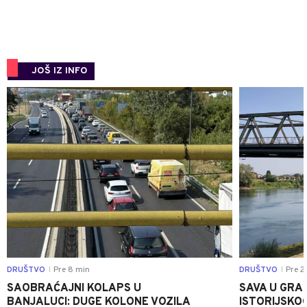
JOŠ IZ INFO
0
DRUŠTVO
Pre 8 min
DRUŠTVO
Pre 2
|
|
SAOBRAĆAJNI KOLAPS U
SAVA U GRAD
BANJALUCI: DUGE KOLONE VOZILA
ISTORIJSKOG