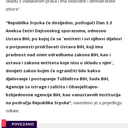
skladu s vladavinom prava i ima slobodne i demokratske
izbore".
"Republika Srpska će dosljedno, poštujući član 3.3
Aneksa četiri Dejtonskog sporazuma, odnosno
Ustava BiH, po kojoj će se `entiteti i svi njihovi dijelovi
u potpunosti pridržavati Ustava BiH, koji ima
prednost nad onim odredbama zakona BiH, kao i
ustava i zakona entiteta koje nisu u skladu s njim`,
donijeti zakon kojim će ograničiti bilo kakvo
djelovanje i postupanje Tužilaštva BiH, Suda BiH,
Agencije za istrage i zaštitu i Obavještajno-
bzbjednosne agencije BiH, kao vanustavnih institucija
na području Republike Srpske"
, navedeno je u prijedlogu
odluke.
POVEZANO