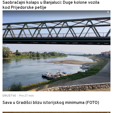
Saobraćajni kolaps u Banjaluci: Duge kolone vozila
kod Prijedorske petlje
0
Pre 27 min
DRUŠTVO
|
Sava u Gradišci blizu istorijskog minimuma (FOTO)