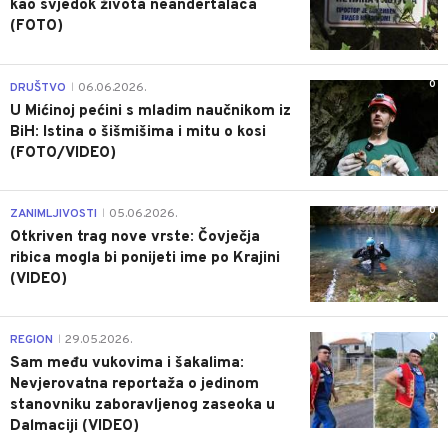
kao svjedok života neandertalaca
(FOTO)
0
DRUŠTVO
06.06.2026.
|
U Mićinoj pećini s mladim naučnikom iz
BiH: Istina o šišmišima i mitu o kosi
(FOTO/VIDEO)
0
ZANIMLJIVOSTI
05.06.2026.
|
Otkriven trag nove vrste: Čovječja
ribica mogla bi ponijeti ime po Krajini
(VIDEO)
0
REGION
29.05.2026.
|
Sam među vukovima i šakalima:
Nevjerovatna reportaža o jedinom
stanovniku zaboravljenog zaseoka u
Dalmaciji (VIDEO)