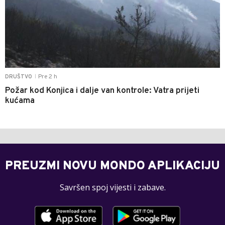
Pre 2 h
DRUŠTVO
|
Požar kod Konjica i dalje van kontrole: Vatra prijeti
kućama
PREUZMI NOVU MONDO APLIKACIJU
Savršen spoj vijesti i zabave.